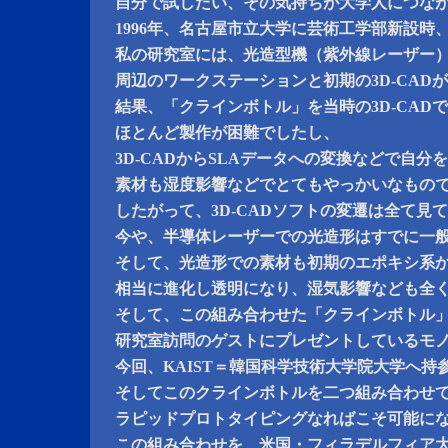
自分で試したい、その気持ちが大学人につな
1996年、名古屋市立大学に芸術工学部新設時
私の研究室には、光造型機（紫外線レーザー
周辺のワークステーションと初期の3D-CAD
結果、「クラインボトル」を当時の3D-CAD
ほとんど製作が困難でしたし、
3D-CADからSLAデータへの変換などで自分
素材も湿度影響などでとてもやっかいなもの
したがって、3D-CADソフトの変遷は全て見
今や、半導体レーザーでの光造形はすでに一
そして、光造形での素材も初期のエポキシ系
相当に進化し透明になり、湿気影響なども全
そして、この組み合わせた「クラインボトル
研究室訪問のゲストにプレゼントしているモ
今回、KAIST＝韓国科学技術大学院大学へ持
そしてこのクラインボトルを二つ組み合わせ
ラピッドプロトタイピングなればこそ可能に
この組み合わせを、米国・フィラデルフィア