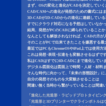
まず、OSの変化と進化がCADを決定してい
CAD/CAMへの進化が発想のための書式には
3D-CADが2D-CADからの進化に連鎖して
すでにクラウド対応になる予想はしていなか
結局、発想がPCのCADに縛られていることか
なんとしても解放されなければ、CADの方が
そのことがPCで出来てきたことを嫌悪する最
最近ではPCもChromeOSやiPad上では使
これは発想･表現･伝達をも変貌させるはずで
私はCADはすでに6D-CADにまで進化してい
デジタル図面化は図面上で時間・人材・材料
そんな時代に向かって、｢未来の形態設計」に
自分の発想そのものを大変貌させることは
間違い無く当時から繫がっていることは間違
「進化した光造形・ラピッドプロトタイピン
「光造形と3Dプリンターでクラインボトルは