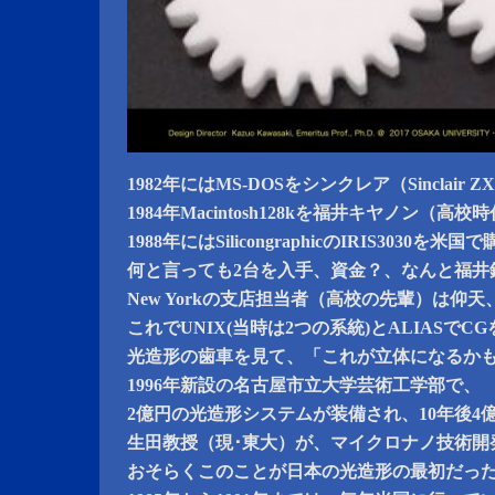
1982年にはMS-DOSをシンクレア（Sinclair 
1984年Macintosh128kを福井キヤノン（
1988年にはSilicongraphicのIRIS3030を
何と言っても2台を入手、資金？、なんと福井
New Yorkの支店担当者（高校の先輩）は仰
これでUNIX(当時は2つの系統)とALIASでC
光造形の歯車を見て、「これが立体になるか
1996年新設の名古屋市立大学芸術工学部で、
2億円の光造形システムが装備され、10年後4億
生田教授（現･東大）が、マイクロナノ技術開
おそらくこのことが日本の光造形の最初だっ