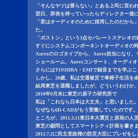
「そんなヤツは要らない」とある上司に言わ
翌日、辞表を持っていったらディレクター達
「君はオーディオのために採用したのだから
た。
「ボストン」という3点セパレートステレオの
すぐにシステムコンポーネントオーディオの
Aurexのロゴタイプから、Aurex担当にな
ショールーム、Aurexコンサート、オーディ
さらにはTOSHIBA・EMIで録音までを学ぶ
しかし、28歳、私は交通被災で車椅子生活を
結局東芝を退職しましたが、どういうわけか
2010年9月末に東芝の原子力研究所で
私は「これなら日本は大丈夫」と思いました
なぜなら6D-CADがもう実働していたのです
ところが、2011.3.11東日本大震災と原発の
東芝の顧問としてスマートシティ計画を書き
2012.7.2に民主党政権の防災大臣にプレゼ