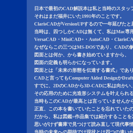
日本で最初のCAD解説本は私と当時のスタッ
それはまだ福井にいた1991年のことです。
ClarisCADがVersionUPするので一年延び
当時は、四つしかCADは無くて、私はMac専
VersaCAD・MiniCAD+・AutoCAD・Cla
なぜならこの三つはMS-DOSであり、CAD
図面とは何か、から書き始めていますから、
図面の定義も明らかになっています。
図面とは「未来の形態を伝達する書式」であ
CADと言ってもComputer Aided Designか
すでに、2DのCADから3D-CADに私は向かい
その応用のために光造形システムを叶えられ
当時もこのCADが最高とは言っていませんか
正直、この本を書いていたことを忘れていた
だから、私は図鑑=作品集では紹介することを
思いがけず書庫で見つけて読み直して現代事
当時の未来への期待では現状とは四つの違い