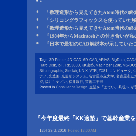
＊ 「数理造形から見えてきたAtom時代の終
＊ 「シリコングラフィックスを使っていた
＊ 「数理造形から見えてきたAtom時代の終
＊ 『1984年からMacintoshとの付き合い
＊ 『日本で最初のCAD解説本が示していた
Tags:
3D Printer
,
4D-CAD
,
6D-CAD
,
ARIAS
,
BigData
,
CAD
Hard Disk
,
IoT
,
IRIS3030
,
KK適塾
,
Macintosh128k
,
MS-DO
Silicongraphic
,
Sinclair
,
UNIX
,
VTR
,
ZX81
,
コンピュータ
,
ナノ
,
光造形
,
光造形システム
,
名古屋市立大学
,
名古屋市立
授
,
福井キヤノン
,
福井銀行
,
芸術工学部
Posted in
ConsilienceDesign
,
企望を「までい」具現へ
,
祈
『今年度最終「KK適塾」で基幹産業
12月 23rd, 2016
Posted 12:00 AM