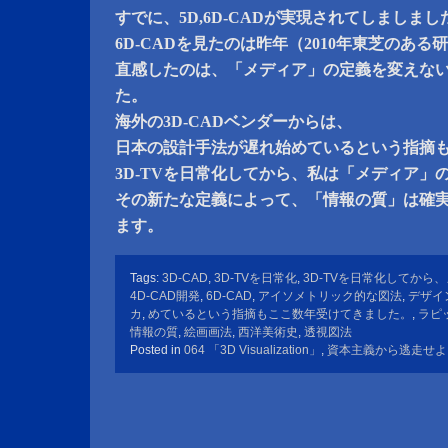
すでに、5D,6D-CADが実現されてしましまし
6D-CADを見たのは昨年（2010年東芝のあ
直感したのは、「メディア」の定義を変えな
た。
海外の3D-CADベンダーからは、
日本の設計手法が遅れ始めているという指摘
3D-TVを日常化してから、私は「メディア」
その新たな定義によって、「情報の質」は確
ます。
Tags:
3D-CAD
,
3D-TVを日常化
,
3D-TVを日常化してから
4D-CAD開発
,
6D-CAD
,
アイソメトリック的な図法
,
デザイ
カ
,
めているという指摘もここ数年受けてきました。
,
ラピ
情報の質
,
絵画画法
,
西洋美術史
,
透視図法
Posted in
064 「3D Visualization」
,
資本主義から逃走せよ