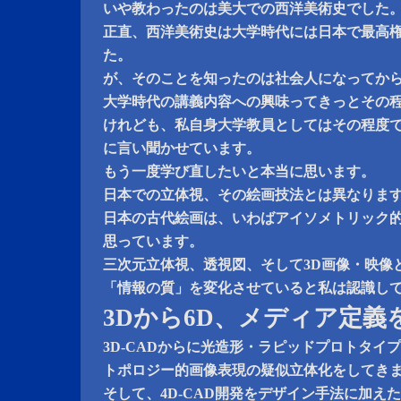
いや教わったのは美大での西洋美術史でした
正直、西洋美術史は大学時代には日本で最高
た。
が、そのことを知ったのは社会人になってか
大学時代の講義内容への興味ってきっとその
けれども、私自身大学教員としてはその程度
に言い聞かせています。
もう一度学び直したいと本当に思います。
日本での立体視、その絵画技法とは異なりま
日本の古代絵画は、いわばアイソメトリック
思っています。
三次元立体視、透視図、そして3D画像・映像
「情報の質」を変化させていると私は認識し
3Dから6D、メディア定義
3D-CADからに光造形・ラピッドプロトタイ
トポロジー的画像表現の疑似立体化をしてき
そして、4D-CAD開発をデザイン手法に加え