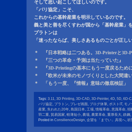
そして思い起こしてほしいのです。
「パリ協定」こそ、
これからの基幹産業を明示しているのです。
義と美と善を尽くすわが国から「基幹産業」
プラトンは
「迷ったならば、美しさあるものごとが正し
＊ 『日本戦略は二つある。3D-Printerと3D-Pri
＊ 『三つの革命・予測は当たっていた』
＊ 『3D-Printingの基本にもう一度戻るため
＊ 『欧米が未来のモノづくりとした大間違
＊ 「もう一度、『情報』意味の徹底検証」
Tags:
3.11
,
3D Printing
,
3D-CAD
,
3D-Peinter
,
4D
,
5D
,
6D-
パリ協定
,
プラトン
,
プレゼ画面
,
ブログ休筆
,
ポストIT
,
モノ
産業
,
失われた20年
,
島国日本
,
工場
,
情報革命
,
意識革命
,
招
羽二重
,
貿易国家
,
軽薄短小
,
農場
,
農業革命
,
重厚長大
,
鉄鋼
,
Posted in
ConsilienceDesign
,
企望を「までい」具現へ
,
祈