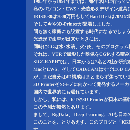
1985年から1991年までは、毎年米国に行って
私のパソコン・EWS・光造形をデザイン道具
IRIS3030は7000万円もしてHard Diskは7
そして今や3D-Printerが登場しました。
間も無く家庭にも設置する時代になるでしょ
光造形で歯車が出来たときには、
同時にCGは水･水滴、火･炎、そのプログラ
それは、VTRで撮影した映像をCG化する積
SIGGRAPHでは、日本からは2名と2社が研
MacとEWS、そしてCAD/CAMはすでに6D-
が、まだ自分は4D構成はまとまらず焦ってい
3D-Printerそのモノに向かって開発するメー
国内で世界的にも遅れています。
しかし、私には、IoTや3D-Printerが日本
この予測が毅然とあります。
まして、BigData、 Deep Learning、A
このことを、とりあえず、このブログと「KK
す。