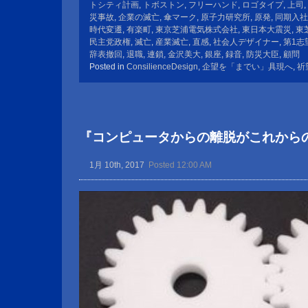
トシティ計画
,
トボストン
,
フリーハンド
,
ロゴタイプ
,
上司
,
災事故
,
企業の滅亡
,
傘マーク
,
原子力研究所
,
原発
,
同期入社
時代変遷
,
有楽町
,
東京芝浦電気株式会社
,
東日本大震災
,
東
民主党政権
,
滅亡
,
産業滅亡
,
直感
,
社会人デザイナー
,
第1志
辞表撤回
,
退職
,
連鎖
,
金沢美大
,
銀座
,
録音
,
防災大臣
,
顧問
Posted in
ConsilienceDesign
,
企望を「までい」具現へ
,
祈
『コンピュータからの離脱がこれから
1月 10th, 2017
Posted 12:00 AM