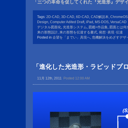
「三つの革命を促してくれた『光造形』デザ
Tags:
2D-CAD
,
3D-CAD
,
6D-CAD
,
CAD解説本
,
ChromeOS
Design
,
Computer Adited Draft
,
iPad
,
MS-DOS
,
VersaCAD
デジタル図面化
,
光造形システム
,
図鑑=作品集
,
図面とは何
来の形態設計
,
来の形態を伝達する書式
,
発想･表現･伝達
Posted in
企望を「までい」具現へ
,
危機解決をめざすデザ
「進化した光造形・ラピッドプ
11月 12th, 2011
Posted 12:00 AM