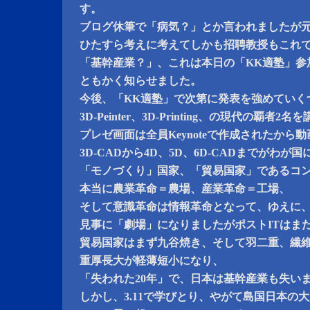
す。
ブログ休筆で「病気？」とか言われましたが
ひたすら考えに考えてしかも招聘教授もこれで
「基幹産業？」、これは本日の「KK適塾」参
ともかく知らせました。
今後、「KK適塾」で次第に発表を強めていく
3D-Peinter、3D-Printing、の現代の覇
プレゼ画面は全員Keynoteで作成されたから
3D-CADから4D、5D、6D-CADまでがわが
「モノづくり」国家、「貿易国家」であるコ
本当に農業革命＝農場、産業革命＝工場、
そして意識革命は情報革命となって、ゆえに
見事に「劇場」になりましたがポストITはま
貿易国家はまず九谷焼き、そして羽二重、繊
重厚長大が軽薄短小になり、
「失われた20年」で、日本は基幹産業も失い
しかし、3.11で学びとり、やがて島国日本の