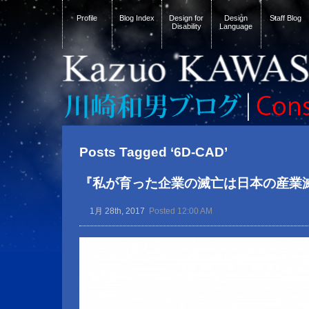
Profile
Blog Index
Design for
Design
Staff Blog
Disability
Language
Posts Tagged ‘6D-CAD’
『私が育った企業の滅亡は日本の産業
1月 28th, 2017
Posted 12:00 AM