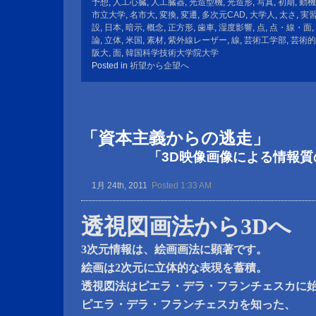
予想
,
人工心臓
,
人工臓器
,
光造型機
,
光造形
,
写真
,
初期
,
動機
市立大学
,
名市大
,
変換
,
変遷
,
多次元CAD
,
大学人
,
太さ
,
実
設
,
日本
,
暗示
,
概念
,
正方形
,
歯車
,
湿度影響
,
点
,
点・線・面
,
論
,
立体
,
米国
,
素材
,
紫外線レーザー
,
線
,
芸術工学部
,
芸術的
阪大
,
面
,
韓国科学技術大学院大学
Posted in
祈望から企望へ
「資本主義からの逃走」
「3D映像画像による情報質
1月 24th, 2011
Posted 1:33 AM
透視図画法から3Dへ
3次元情報は、絵画画法に顕著です。
絵画は2次元に立体的な表現を蓄積。
透視図法はピエラ・デラ・フランチェスカに
ピエラ・デラ・フランチェスカを知った、