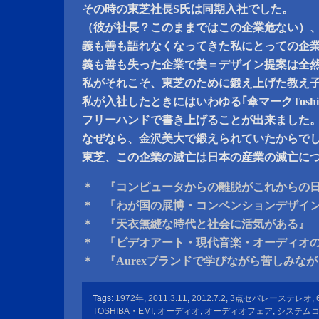
その時の東芝社長S氏は同期入社でした。
（彼が社長？このままではこの企業危ない）
義も善も語れなくなってきた私にとっての企
義も善も失った企業で美＝デザイン提案は全
私がそれこそ、東芝のために鍛え上げた教え
私が入社したときにはいわゆる｢傘マークToshi
フリーハンドで書き上げることが出来ました
なぜなら、金沢美大で鍛えられていたからで
東芝、この企業の滅亡は日本の産業の滅亡に
＊ 『コンピュータからの離脱がこれからの
＊ 「わが国の展博・コンベンションデザイ
＊ 『天衣無縫な時代と社会に活気がある』
＊ 「ビデオアート・現代音楽・オーディオ
＊ 『Aurexブランドで学びながら苦しみな
Tags:
1972年
,
2011.3.11
,
2012.7.2
,
3点セパレーステレオ
,
TOSHIBA・EMI
,
オーディオ
,
オーディオフェア
,
システム