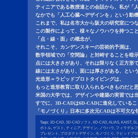
ティニアである教授達との会話から、私が「
なかでも「人工心臓へデザインを」という動
これまで、私は名市大から阪大の研究室につ
この製作によって、様々なノウハウを持つこ
「点・線・面」の概念が、
それこそ、カンデンスキーの芸術的予測は、
数学領域での「空間論」と対峙することを暗
点には大きさがあり、それは限りなく正方形
線には太さがあり、面には厚さがある、とい
光造形＝ラピッドプロトタイピングは、
もっと造形教育に取り入られるべきものだと
米国の大学では、デザインや建築の実習では
すでに、3D-CADは6D-CADに進化している
「モノづくり」日本に多次元CADは不可欠な
Tags:
3D-CAD
,
3D-CADソフト
,
6D-CAD
,
ALIAS
,
KAIST
,
SL
ボトル
,
ゲスト
,
ティニア
,
デザイン
,
ノウハウ
,
フィラデルフ
プレゼント
,
プロダクトデザイン
,
モノづくり
,
ラピッドプロ