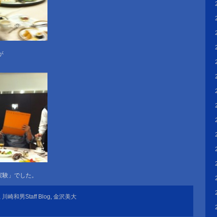
が
実験」でした。
,
川崎和男Staff Blog
,
金沢美大