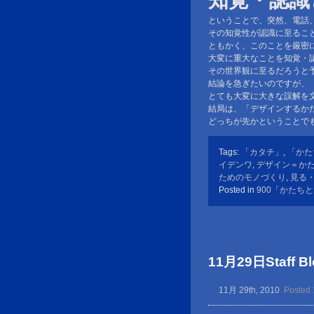
知覚・認識
ということで、突然、電話
その知覚性が認識に至るこ
ともかく、このことを厳密
大変に重大なことを知覚・
その世界観に至るだろうと
結論を急ぎたいのですが、
とても大変に大きな誤解を
結局は、「デザインするか
どっちが先かということで
Tags:
「カタチ」
,
「かた
イデンワ
,
デザイン＝か
ためのモノづくり
,
見る
Posted in
900「かたち
11月29日Staff Bl
11月 29th, 2010
Posted 