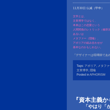
11月30日 仏滅（甲申）
文学とは、
文章博学ではなく、
本来はこの恋愛という
人間関係のレトリック（修辞
あるいは
メタファー（隠喩）、
アポリアの組み合わせが
基本なのかもしれない。
『デザイナーは喧嘩師であ
Tags:
アポリア
,
メタファ
文章博学
,
隠喩
Posted in
APHORISM
『資本主義か
「やはり「かた