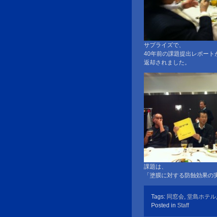
サプライズで、
40年前の課題提出レポート
返却されました。
課題は、
「塗膜に対する防蝕効果の
Tags:
同窓会
,
堂島ホテル
Posted in
Staff