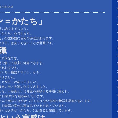
12:00 AM
ン＝かたち」
言い続けるでしょう。
「かたち」を与えます。
ち」の世界観に自分の存在があります。
カタチ」はありえないことが肝要です。
識
が大前提です。
見て触って確実に知覚できます。
きるわけです。
づくり＝機器デザイン」から、
なりました。
くカタチ」があってほしい。
は無いモノを追いかけてきました。
たち」＝聴覚という知覚を体験する幸運に恵まれ、
機器で日常生活を包み込んでいます。
、ほとんど他人には分かってもらえない領域や機器世界観があります。
とも最高の幸せに恵まれていると思っています。
聴くカタチが「かたち」には在ると確信しています。