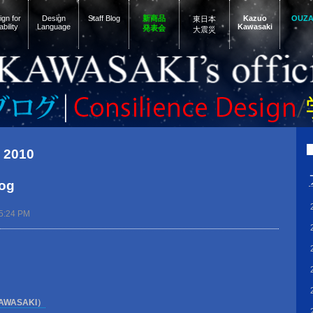
gn for
Design
Staff Blog
新商品
Kazuo
OUZ
東日本
ability
Language
Kawasaki
発表会
大震災
, 2010
og
5:24 PM
AWASAKI）