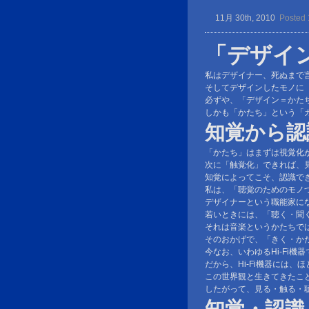
11月 30th, 2010
Posted 
「デザイ
私はデザイナー、死ぬまで
そしてデザインしたモノに
必ずや、「デザイン＝かた
しかも「かたち」という「
知覚から認
「かたち」はまずは視覚化
次に「触覚化」できれば、
知覚によってこそ、認識で
私は、「聴覚のためのモノ
デザイナーという職能家に
若いときには、「聴く・聞
それは音楽というかたちで
そのおかげで、「きく・か
今なお、いわゆるHi-Fi
だから、Hi-Fi機器には
この世界観と生きてきたこ
したがって、見る・触る・