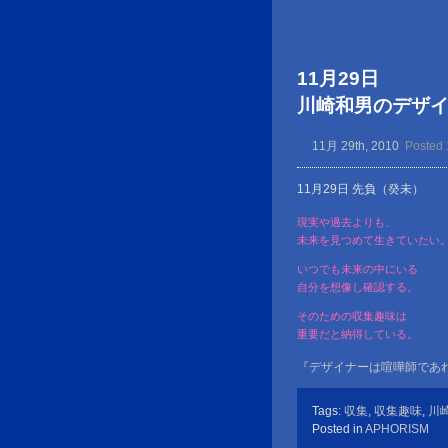
11月29日
川崎和男のデザイン金言
11月 29th, 2010
Posted 
11月29日 先負（癸未）
現実や過去よりも、
未来を見つめて生きていたい
いつでも未来の中にいる
自分を想像し確認する。
そのための収集趣味は
重要だと納得している。
『デザイナーは喧嘩師であ
Tags:
収集
,
収集趣味
,
川
Posted in
APHORISM