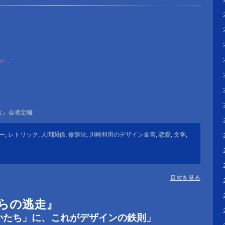
法）、
れ』会者定離
ー
,
レトリック
,
人間関係
,
修辞法
,
川崎和男のデザイン金言
,
恋愛
,
文学
,
目次を見る
らの逃走』
ち」に、これがデザインの鉄則」