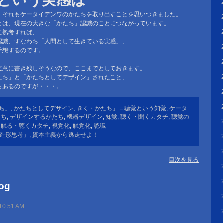
という実感は
、それもケータイデンワのかたちを取り出すことを思いつきました。
とは、現在の大きな「かたち」認識のことにつながっています。
に熟考すれば、
認識、すなわち「人間として生きている実感」、
予想するのです。
文意に書き残しそうなので、ここまでとしておきます。
たち」と「かたちとしてデザイン」されたこと、
もあるのですが・・・。
ち」
,
かたちとしてデザイン
,
きく・かたち」＝聴覚という知覚
,
ケータ
たち
,
デザインするかたち
,
機器デザイン
,
知覚
,
聴く・聞くカタチ
,
聴覚の
・触る・聴くカタチ
,
視覚化
,
触覚化
,
認識
と造形思考」
,
資本主義から逃走せよ！
目次を見る
og
10:51 AM