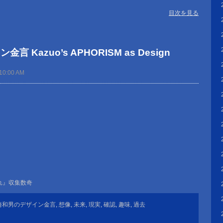
目次を見る
 Kazuo’s APHORISM as Design
10:00 AM
。
れ』収集数奇
崎和男のデザイン金言
,
想像
,
未来
,
現実
,
確認
,
趣味
,
過去