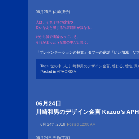
06月25日 仏滅(戊子)
人は、それぞれの感性や、
良いなあと感じる許容範囲が異なる。
だから賛否両論あってこそ、
それがまっとうな世の中だと思う。
『プレゼンテーションの極意』タブーの逆説「いい加減」な
Tags:
世の中
,
人
,
川崎和男のデザイン金言
,
感じる
,
感性
,
異
Posted in
APHORISM
06月24日
川崎和男のデザイン金言 Kazuo’s APHOR
6月 24th, 2018
Posted 12:00 AM
06月24日 先負(丁亥)