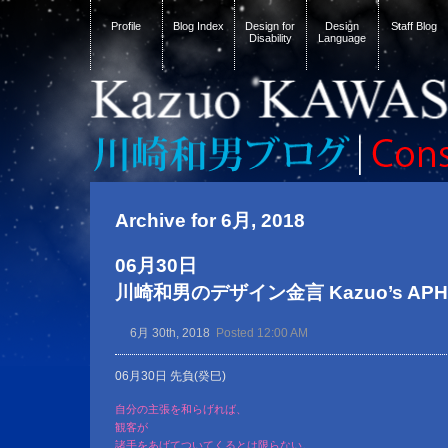
Profile
Blog Index
Design for
Design
Staff Blog
Disability
Language
Archive for 6月, 2018
06月30日
川崎和男のデザイン金言 Kazuo’s APHOR
6月 30th, 2018
Posted 12:00 AM
06月30日 先負(癸巳)
自分の主張を和らげれば、
観客が
諸手をあげてついてくるとは限らない。