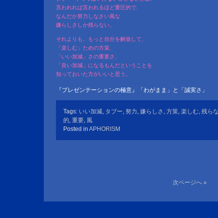
言われれば言われるほど重圧的で、
なんだか努力しなさい風な
嫌らしさしか残らない。
それよりも、もっと自分を解放して、
「楽しむ」ための方策、
「いい加減」さの重要さ、
「良い加減」になるもんだということを
知っておいた方がいいと思う。
『プレゼンテーションの極意』「わがまま」と「誠実さ」
Tags:
いい加減
,
タブー
,
努力
,
嫌らしさ
,
方策
,
楽しむ
,
残ら
的
,
重要
,
風
Posted in
APHORISM
次ページへ »