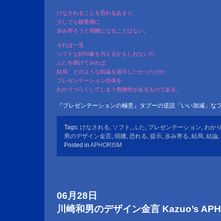
けなされることを恐れるあまり、
少しでも観客側に
歩み寄ろうと弱腰になることはない。
それは一見
ソフトな好印象を与えるかもしれないが、
ふたを開けてみれば、
結局、どのような結論を提示したかったのか、
プレゼンテーション自体を
わかりづらくしてしまう危険性があるものである。
『プレゼンテーションの極意』タブーの逆説「いい加減」な
Tags:
けなされる
,
ソフト
,
ふた
,
プレゼンテーション
,
わか
男のデザイン金言
,
弱腰
,
恐れる
,
提示
,
歩み寄る
,
結局
,
結論
,
Posted in
APHORISM
06月28日
川崎和男のデザイン金言 Kazuo’s APHOR