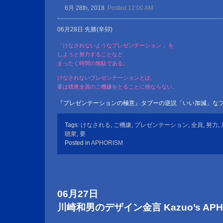
6月 28th, 2018
Posted 12:00 AM
06月28日 先勝(辛卯)
「けなされないようなプレゼンテーション 」を
しようと努力することなど、
まったく時間の無駄である。
けなされないプレゼンテーションとは、
要は聴衆全員のご機嫌をとることに他ならない。
『プレゼンテーションの極意』タブーの逆説「いい加減」な
Tags:
けなされる
,
ご機嫌
,
プレゼンテーション
,
全員
,
努力
,
聴衆
,
要
Posted in
APHORISM
06月27日
川崎和男のデザイン金言 Kazuo’s APHOR