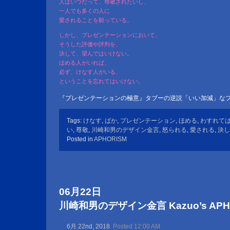
人はいつだって、尊敬されたいし、
一人でも多くの人に
愛されることを願っている。
しかし、プレゼンテーションにおいて、
そうした評価や評判を、
決して、望んではいけない。
ほめる人がいれば、
必ず、けなす人がいる、
ということを忘れてはいけない。
『プレゼンテーションの極意』タブーの逆説「いい加減」な
Tags:
けなす
,
ばか
,
プレゼンテーション
,
ほめる
,
わすれて
い
,
尊敬
,
川崎和男のデザイン金言
,
怒られる
,
愛される
,
決し
Posted in
APHORISM
06月22日
川崎和男のデザイン金言 Kazuo’s APHOR
6月 22nd, 2018
Posted 12:00 AM