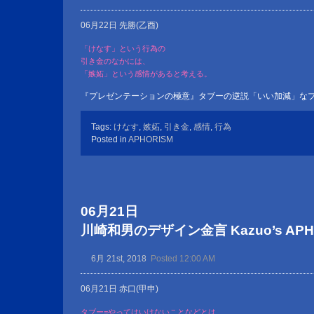
06月22日 先勝(乙酉)
「けなす」という行為の
引き金のなかには、
「嫉妬」という感情があると考える。
『プレゼンテーションの極意』タブーの逆説「いい加減」な
Tags:
けなす
,
嫉妬
,
引き金
,
感情
,
行為
Posted in
APHORISM
06月21日
川崎和男のデザイン金言 Kazuo’s APHOR
6月 21st, 2018
Posted 12:00 AM
06月21日 赤口(甲申)
タブー=やってはいけないことなどとは、