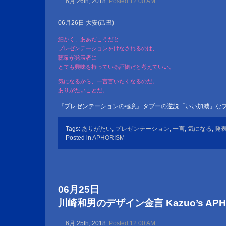
6月 26th, 2018
Posted 12:00 AM
06月26日 大安(己丑)
細かく、ああだこうだと
プレゼンテーションをけなされるのは、
聴衆が発表者に
とても興味を持っている証拠だと考えていい。
気になるから、一言言いたくなるのだ。
ありがたいことだ。
『プレゼンテーションの極意』タブーの逆説「いい加減」な
Tags:
ありがたい
,
プレゼンテーション
,
一言
,
気になる
,
発
Posted in
APHORISM
06月25日
川崎和男のデザイン金言 Kazuo’s APHOR
6月 25th, 2018
Posted 12:00 AM