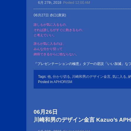
6月 27th, 2018
Posted 12:00 AM
06月27日 赤口(庚寅)
誰しもが気に入るもの、
それは誰しもがすぐに飽きるもの、
と考えていい。
誰もが気に入るのは、
みんな分かり切って
納得できるからに他ならない。
『プレゼンテーションの極意』タブーの逆説「いい加減」な
Tags:
他
,
分かり切る
,
川崎和男のデザイン金言
,
気に入る
,
Posted in
APHORISM
06月26日
川崎和男のデザイン金言 Kazuo’s APHOR