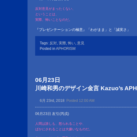
反対意見がまったくない、
ということは、
実際、怖いことなのだ。
『プレゼンテーションの極意』「わがまま」と「誠実さ」
Tags:
反対
,
実際
,
怖い
,
意見
Posted in
APHORISM
06月23日
川崎和男のデザイン金言 Kazuo’s APHOR
6月 23rd, 2018
Posted 12:00 AM
06月23日 友引(丙戌)
人間は誰しも、怒られることや、
ばかにされることは大嫌いなものだ。