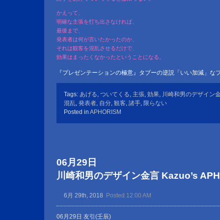
かえって、
明確な主張を打ち出さなければ、
最後まで、
発表者は何が言いたかったのか、
それは観客を混乱させるだけで、
効果はまったくなかったということになる。
『プレゼンテーションの極意』タブーの逆説「いい加減」な
Tags:
あげる
,
ついてくる
,
主張
,
効果
,
川崎和男のデザイン
混乱
,
発表者
,
自分
,
観客
,
諸手
,
限らない
Posted in
APHORISM
06月29日
川崎和男のデザイン金言 Kazuo’s APHOR
6月 29th, 2018
Posted 12:00 AM
06月29日 友引(壬辰)