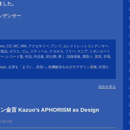
ました。
ンデンサー
rex
,
CD
,
MC
,
MM
,
アクセサリー
,
アンプ
,
エレクトレットコンデンサー
,
ジ製品
,
ガラス
,
ゴム
,
スティール
,
ナガオカ
,
フリー
,
マニア
,
リボンカート
ヤー
,
レコード盤
,
作品
,
作品集
,
初公開
,
厚く
,
回路基板
,
塵取り
,
実現
,
市場
,
sign
,
企望を「までい」具現へ
,
危機解決をめざすデザイン実務
,
祈望か
目次を見る
 Kazuo’s APHORISM as Design
2:00 AM