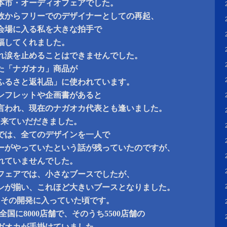
の見本市・オーディオフェアでした。
故からフリーでのデザイナーとしての再起、
会場に入る私を大きな拍手で
福してくれました。
れ涙を止めることはできませんでした。
た「ナガオカ」商品が
ふるさと返礼品」に使われています。
ンフレットや企画書があると
言われ、現在のナガオカ代表とも逢いました。
も来ていだだきました。
では、全てのデザインを一人で
ーがやっていたという話が残っていたのですが、
れていませんでした。
オフェアでは、小さなブースでしたが、
ンが揃い、これほど大きいブースとなりました。
しその開発に入っていた頃です。
国に8000店舗で、そのうち5500店舗の
ガオカが手掛けていました。