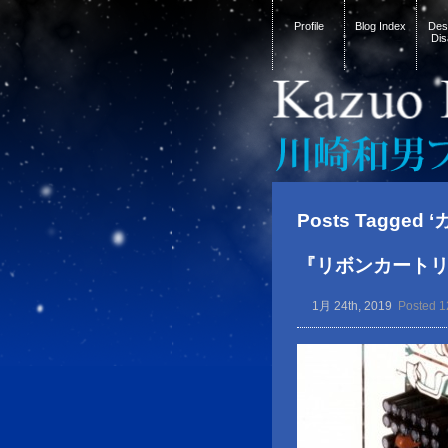
Profile
Blog Index
Desi
Dis
Posts Tagged 
『リボンカートリ
1月 24th, 2019
Posted 1