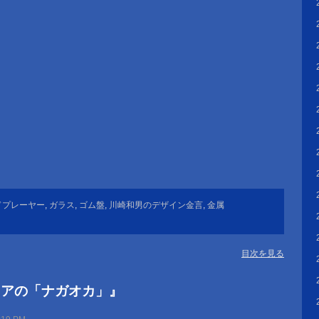
。
ドプレーヤー
,
ガラス
,
ゴム盤
,
川崎和男のデザイン金言
,
金属
目次を見る
ェアの「ナガオカ」』