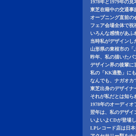
1978年と1979年
東芝在籍中の交通事
オープニング直前の
フェア会場全体で祝
いろんな感情があふ
当時私がデザインし
山形県の東根市の「
昨年、私の描いたパ
デザイン界の後輩に
私の「KK適塾」に
なんでも、ナガオカ
東芝出身のデザイナ
それが私だとは知ら
1978年のオーディ
翌年は、私のデザイ
いよいよCDが登場
LPレコード店は日本全
アクセサリー類をナ