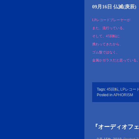
09月16日 仏滅(庚辰)
LPレコードプレーヤーが
また、流行っている。
そして、45回転に
携わってきたから、
ゴム盤ではなく、
金属かガラスだと思っている
Tags:
45回転
,
LPレコー
Posted in
APHORISM
『オーディオフ