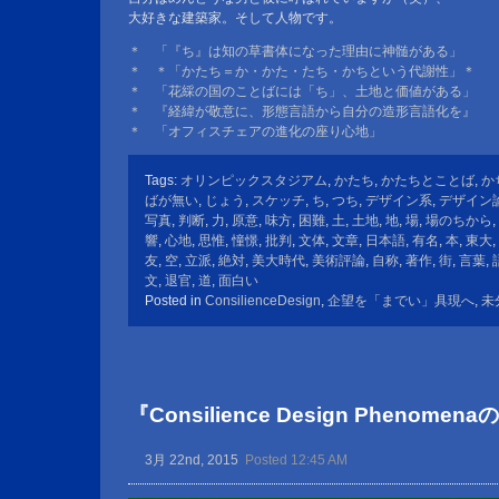
大好きな建築家。そして人物です。
＊ 「『ち』は知の草書体になった理由に神髄がある」
＊ ＊「かたち＝か・かた・たち・かちという代謝性」＊
＊ 「花綵の国のことばには「ち」、土地と価値がある」
＊ 『経緯が敬意に、形態言語から自分の造形言語化を』
＊ 「オフィスチェアの進化の座り心地」
Tags:
オリンピックスタジアム
,
かたち
,
かたちとことば
,
か
ばが無い
,
じょう
,
スケッチ
,
ち
,
つち
,
デザイン系
,
デザイン
写真
,
判断
,
力
,
原意
,
味方
,
困難
,
土
,
土地
,
地
,
場
,
場のちから
,
響
,
心地
,
思惟
,
憧憬
,
批判
,
文体
,
文章
,
日本語
,
有名
,
本
,
東大
,
友
,
空
,
立派
,
絶対
,
美大時代
,
美術評論
,
自称
,
著作
,
街
,
言葉
,
文
,
退官
,
道
,
面白い
Posted in
ConsilienceDesign
,
企望を「までい」具現へ
,
未
『Consilience Design Pheno
3月 22nd, 2015
Posted 12:45 AM