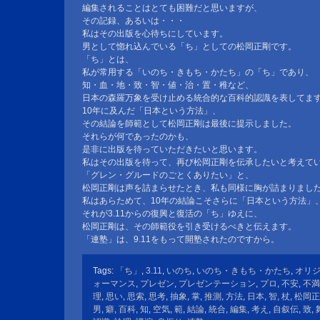
編集されることはとても困難だと思いますが、
その記録、あるいは・・・
私はその出版を心待ちにしています。
男として惚れ込んでいる「ち」としての松岡正剛です。
「ち」とは、
私が常用する「いのち・きもち・かたち」の「ち」であり、
知・血・地・致・智・値・治・置・稚など、
日本の森羅万象を受け止める統合的な百科的認識を表してま
10年に及んだ「日本という方法」、
その結論を師範として松岡正剛は最後に提示しました。
それらが何であったのかも、
是非に出版を待っていただきたいと思います。
私はその出版を待って、再び松岡正剛を伝承したいと考えて
「グレン・グルードのごとくありたい」と、
松岡正剛は声を詰まらせたとき、私も同様に胸が詰まりまし
私はあらためて、10年の結論こそさらに「日本という方法」
それが3.11からの復興と復活の「ち」ゆえに、
松岡正剛は、その師範役を引き受けるべきと伝えます。
「連塾」は、9.11をもって開塾されたのですから。
Tags:
「ち」
,
3.11
,
いのち
,
いのち・きもち・かたち
,
オリ
ォーマンス
,
プレゼン
,
プレゼンテーション
,
プロ
,
不安
,
不満
理
,
思い
,
思索
,
思考
,
抽象
,
掌
,
推測
,
方法
,
日本
,
智
,
杖
,
松岡正
男
,
癖
,
百科
,
知
,
空気
,
範
,
結論
,
統合
,
編集
,
考え
,
自叙伝
,
致
,