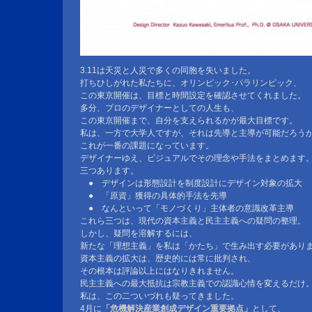
3.11は天災と人災で多くの同胞を失いました。
打ちひしがれた私たちに、オリンピック･パラリンピック、
この東京開催は、目標と時間設定を確認させてくれました。
多分、プロのデザイナーとしての人生も、
この東京開催まで、自分を支えられるかが最大目標です。
私は、一方で大学人ですが、それは先導と主導が可能だろう
これが一番の課題になっています。
デザイナーゆえ、ビジュアルでその理念や手法をまとめます
三つあります。
● デザインは形態設計を制度設計にデザイン対象の拡大
● 「原資」獲得の具体的手法を先導
● なんといって「モノづくり」主体者の意識改革主導
これら三つは、現代の資本主義と民主主義への疑問の整理。
しかし、疑問を溶解するには、
新たな「理想主義」を私は「かたち」で生み出す必要があり
資本主義の拡大は、歴史的には常に批判され、
その根本は評論以上にはなりきれません。
民主主義への最大抵抗は宗教主義での認識心情を変えるだけ
私は、この二ついづれも疑ってきました。
4月に
「危機解決産業創成デザイン重要拠点」
として、