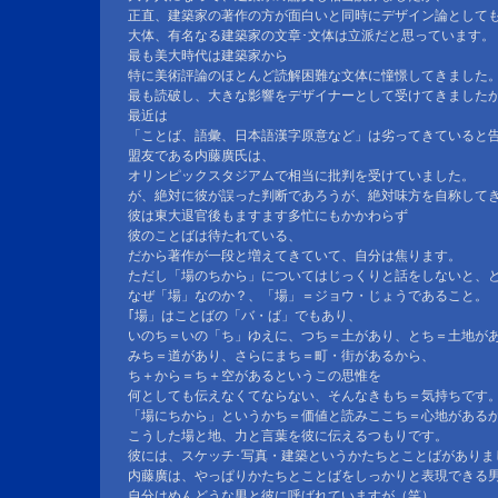
正直、建築家の著作の方が面白いと同時にデザイン論として
大体、有名なる建築家の文章･文体は立派だと思っています。
最も美大時代は建築家から
特に美術評論のほとんど読解困難な文体に憧憬してきました
最も読破し、大きな影響をデザイナーとして受けてきました
最近は
「ことば、語彙、日本語漢字原意など」は劣ってきていると
盟友である内藤廣氏は、
オリンピックスタジアムで相当に批判を受けていました。
が、絶対に彼が誤った判断であろうが、絶対味方を自称して
彼は東大退官後もますます多忙にもかかわらず
彼のことばは待たれている、
だから著作が一段と増えてきていて、自分は焦ります。
ただし「場のちから」についてはじっくりと話をしないと、
なぜ「場」なのか？、「場」＝ジョウ・じょうであること。
｢場」はことばの「バ・ば」でもあり、
いのち＝いの「ち」ゆえに、つち＝土があり、とち＝土地が
みち＝道があり、さらにまち＝町・街があるから、
ち＋から＝ち＋空があるというこの思惟を
何としても伝えなくてならない、そんなきもち＝気持ちです
「場にちから」というかち＝価値と読みここち＝心地がある
こうした場と地、力と言葉を彼に伝えるつもりです。
彼には、スケッチ･写真・建築というかたちとことばがありま
内藤廣は、やっぱりかたちとことばをしっかりと表現できる
自分はめんどうな男と彼に呼ばれていますが（笑）、