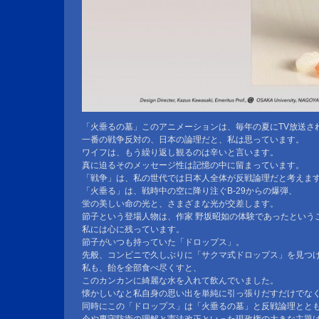
「火垂るの墓」このアニメーションは、毎年の夏にTV放送さ
一番の戦争反対の、日本の論理だと、私は思っています。
ワイフは、もう繰り返し観るのは辛いと言います。
真に迫るそのメッセージ性は記憶の中に留まっています。
「戦争」は、私の世代では日本人全体が反戦論理だと考えま
「火垂る」は、戦時中の空に降り注ぐB-29からの爆弾、
蛍の美しい命の光と、さまざまな光が交差します。
節子という登場人物は、作家 野坂昭如の体験であったという
私には心に残っています。
節子がいつも持っていた「ドロップス」。
先般、コンビニで久しぶりに「サクマ式ドロップス」を見つ
私も、飴を全部食べ尽くすと、
このカンカンに綺麗な水を入れて飲んでいました。
懐かしいなと私自身の思い出を単純に引っ張りだすだけでな
同時にこの「ドロップス」は「火垂るの墓」と反戦論理とと