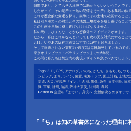
襲いかかる時間と津波の高さです。
瞬間であり、とてもその津波では助からないということです
したがって、その場所＝土地の記憶をその所にある鳥居の位
これが歴史的な変遷を探り、実際にその土地で確認すること
私は引き潮力への対策とその地盤土壌改革を成し遂げること
この計画を早急に成し遂げなければなりません。
私の元に、ひょんなことから想像外のアイディアが来ます。
だから、私はこれをなんといっても次の天災対策にすること
3.11、いやあの阪神大震災はすでに19年も経ちました。
そして報道されない震度1や震度2は毎日頻発しているのです
東京オリンピック・パラリンピックまでの6年間、
この間に私たちは想定内の実現デザインを急ぐべきでしょう
Tags:
3.11
,
GPS
,
アナログ
,
いのち
,
かたち
,
きもち
,
ち
,
つち
ンピック
,
まち
,
ライン
,
位置
,
南海トラフ
,
国土計画
,
土地の
変遷
,
天災
,
実現デザイン
,
引き潮
,
想像
,
愚弄
,
日本列島
,
日本
浜
,
言葉
,
計画
,
論議
,
阪神大震災
,
防潮堤
,
鳥居
Posted in
企望を「までい」具現へ
,
危機解決をめざすデザ
「『ち』は知の草書体になった理由に