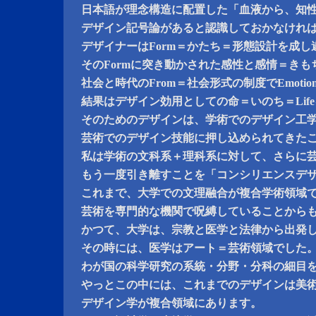
日本語が理念構造に配置した「血液から、知
デザイン記号論があると認識しておかなけれ
デザイナーはForm＝かたち＝形態設計を成し
そのFormに突き動かされた感性と感情＝きもち＝
社会と時代のFrom＝社会形式の制度でEmoti
結果はデザイン効用としての命＝いのち＝Lif
そのためのデザインは、学術でのデザイン工
芸術でのデザイン技能に押し込められてきた
私は学術の文科系＋理科系に対して、さらに
もう一度引き離すことを「コンシリエンスデ
これまで、大学での文理融合が複合学術領域
芸術を専門的な機関で呪縛していることから
かつて、大学は、宗教と医学と法律から出発
その時には、医学はアート＝芸術領域でした
わが国の科学研究の系統・分野・分科の細目
やっとこの中には、これまでのデザインは美
デザイン学が複合領域にあります。