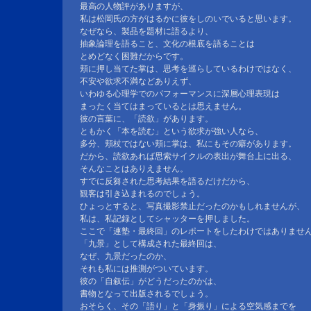
最高の人物評がありますが、
私は松岡氏の方がはるかに彼をしのいでいると思います。
なぜなら、製品を題材に語るより、
抽象論理を語ること、文化の根底を語ることは
とめどなく困難だからです。
頬に押し当てた掌は、思考を巡らしているわけではなく、
不安や欲求不満などありえず、
いわゆる心理学でのパフォーマンスに深層心理表現は
まったく当てはまっているとは思えません。
彼の言葉に、「読欲」があります。
ともかく「本を読む」という欲求が強い人なら、
多分、頬杖ではない頬に掌は、私にもその癖があります。
だから、読欲あれば思索サイクルの表出が舞台上に出る、
そんなことはありえません。
すでに反芻された思考結果を語るだけだから、
観客は引き込まれるのでしょう。
ひょっとすると、写真撮影禁止だったのかもしれませんが、
私は、私記録としてシャッターを押しました。
ここで「連塾・最終回」のレポートをしたわけではありませ
「九景」として構成された最終回は、
なぜ、九景だったのか、
それも私には推測がついています。
彼の「自叙伝」がどうだったのかは、
書物となって出版されるでしょう。
おそらく、その「語り」と「身振り」による空気感までを