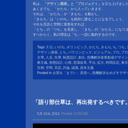
私は、
「デザイン講座」と「プロジェクト」
を立ち上げまし
あくまでも、「かたち」から入っていきます。
それは、「かたち」が「きもち」を動かし、
「きもち」は「いのち」を絶対に護ることになるでしょう。
それを言語と空間に造形化すれば、
「とち」の「つち」を見直し、「まち」の「かたち」になり
すべからく、私の理念は「ち」一語に集約するのです。
Tags:
3.11
,
いのち
,
オリンピック
,
かたち
,
きもち
,
ち
,
つち
,
デザイン講座
,
とち
,
パラリンピック
,
ビジュアル
,
プロ
,
プロ
主導
,
人災
,
先導
,
制度設計
,
創出
,
危機解決産業創成デザイン
教主義
,
形態設計
,
心情
,
意識改革
,
手法
,
拡大
,
時間設定
,
東京
目標
,
空間
,
言語
,
評論
,
認識
,
資本主義
Posted in
企望を「までい」具現へ
,
危機解決をめざすデザ
「語り部仕草は、再出発するべきです
5月 31st, 2012
Posted 12:00 AM