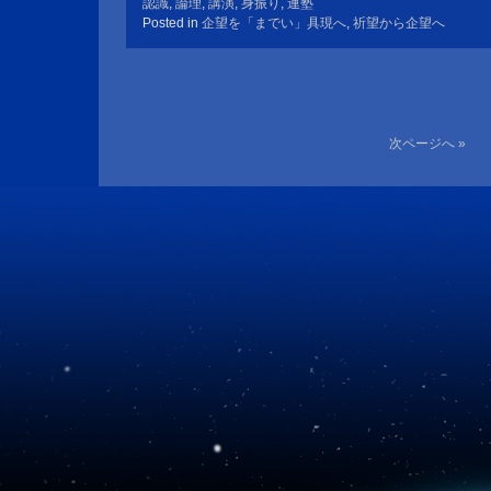
認識
,
論理
,
講演
,
身振り
,
連塾
Posted in
企望を「までい」具現へ
,
祈望から企望へ
次ページへ »