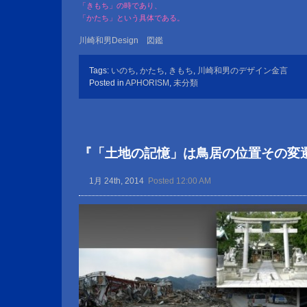
「きもち」の時であり、
「かたち」という具体である。
川崎和男Design 図鑑
Tags:
いのち
,
かたち
,
きもち
,
川崎和男のデザイン金言
Posted in
APHORISM
,
未分類
『「土地の記憶」は鳥居の位置その変
1月 24th, 2014
Posted 12:00 AM