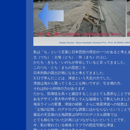
私は「ち」という言葉に日本思想の理念の一つがあると考え
土（つち）・土地（とち）・街（まち）の上に、
かたち・きもち・いのちが存在していると言ってきました。
このつち・とち・まちの思想こそ、
日本列島の国土計画になると考えてきました。
3.11で学んだことは、津波という天災の力でした。
津波は海から襲ってくることも怖いですが、引き潮の力、
それは6から60倍の力があります。
だから、防潮堤を高々と建設することはとても愚弄なことで
あるデザイン系大学の学長とそんな論議をして教えられまし
海浜ラインの変遷、津波の経験、さらに地震津波への知恵は
「土地の記憶」のアナログな調査にほかならないということ
最近の天災後の土地調査はGPSでのデジタル調査では、
とても核心をついた計画にはつながらないということです。
今、私が畏れている南海トラフでの想定可能な津波、