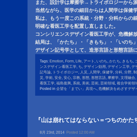
また、設計学は摩擦学→トライポロジーから
当然ながら、医学の細目からは人間学は保健
私は、もう一度この系統・分野・分科からの
明確な看医工学を配置し直しました。
コンシリエンスデザイン看医工学が、危機解
結局は、「かたち」・「きもち」・「いのち
デザイン記号学として、造形言語と形態言語
Tags:
Emotion
,
Form
,
Life
,
アート
,
いのち
,
かたち
,
きもち
,
ンスデザイン看医工学
,
ち
,
デザイン効用
,
デザイン工学
,
デ
記号論
,
トライポロジー
,
人災
,
人間学
,
保健学
,
分科
,
分野
,
制
災
,
学術
,
安全
,
安心
,
宗教
,
形態
,
形態言語
,
摩擦学
,
文理融合
,
看医工学
,
福島復興
,
系統
,
美術
,
芸術
,
芸術領域
,
複合学術領
Posted in
企望を「までい」具現へ
,
危機解決をめざすデザ
『山は崩れてはならない＝つちのかた
8月 23rd, 2014
Posted 12:00 AM