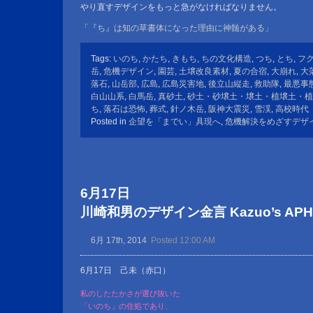
やり直すデザインをもっと急がなければなりません。
「『ち』は知の草書体になった理由に神髄がある」
Tags:
いのち
,
かたち
,
きもち
,
ちの文化構造
,
つち
,
とち
,
フ
岳
,
危機デザイン
,
園芸
,
土壌改良素材
,
夏の合宿
,
大崩れ
,
大
落石
,
山岳部
,
広島
,
広島災害地
,
後立山縦走
,
救助隊
,
最悪事
白山山系
,
白馬岳
,
真砂土
,
砂土・砂壌土・壌土・植壌土・植
ち
,
落石は恐怖
,
葬式
,
針ノ木岳
,
阪神大震災
,
雪渓
,
高校時代
Posted in
企望を「までい」具現へ
,
危機解決をめざすデザ
6月17日
川崎和男のデザイン金言 Kazuo’s APHOR
6月 17th, 2014
Posted 12:00 AM
6月17日 己未（赤口）
私のしたたかさが選び抜いた
「いのち」の住処であり、