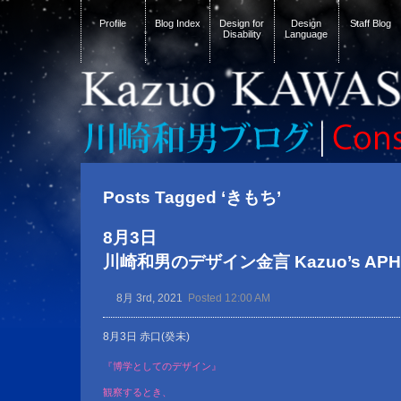
Profile
Blog Index
Design for
Design
Staff Blog
Disability
Language
Posts Tagged ‘きもち’
8月3日
川崎和男のデザイン金言 Kazuo’s APHOR
8月 3rd, 2021
Posted 12:00 AM
8月3日 赤口(癸未)
『博学としてのデザイン』
観察するとき、