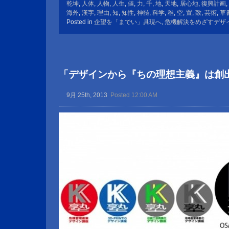
乾坤
,
人体
,
人物
,
人生
,
値
,
力
,
千
,
地
,
天地
,
居心地
,
復興計画
,
海外
,
漢字
,
理由
,
知
,
知性
,
神髄
,
科学
,
稚
,
空
,
置
,
致
,
芸術
,
草
Posted in
企望を「までい」具現へ
,
危機解決をめざすデザ
「デザインから『ちの理想主義』は創
9月 25th, 2013
Posted 12:00 AM