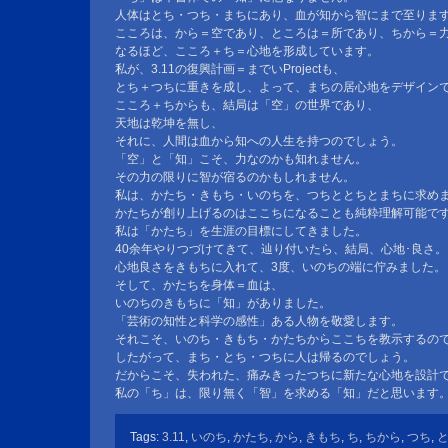
人体はとち・つち・まちにあり、血が知から智にまで至りま
こころは、から＝空であり、ところは＝所であり、ちから＝
なるほど、こころ＋ち＝心地を形成しています。
私が、3.11の復興計画＝までいProjectも、
とち＋つちに重きを成し、よって、まちの居心地をデザイン
こころ＋ちからも、結局は「空」の世界であり、
天地は乾坤を無し、
それに、人間は血から知への人生を持つのでしょう。
「空」と「知」こそ、力なのかも知れません。
その力の限りに智が宿るのかもしれません。
私は、かたち・きもち・いのちを、つちととちとまちに求め
かたちが創り上げるのはここちになることも純粋理解可能で
私は「かたち」を生涯の目標にしてきました。
40余年やりつづけてきて、辿り付いたら、結局、心地･良さ。
心地良さをきもちに入れて、3度、いのちの端に佇みました。
そして、かたちを身体＝血は、
いのちのきもちに「知」がありました。
「芸術の知性と科学の感性」ある人物を敬愛します。
それこそ、いのち・きもち・かたちからここちを教示するの
したがって、まち・とち・つちに人は帰るのでしょう。
だからこそ、失われた、痛みきったつちに新たな心地を設計
私の「ち」は、限り無く「智」を求める「知」だと思います
Tags:
3.11
,
いのち
,
かたち
,
から
,
きもち
,
ち
,
ちから
,
つち
,