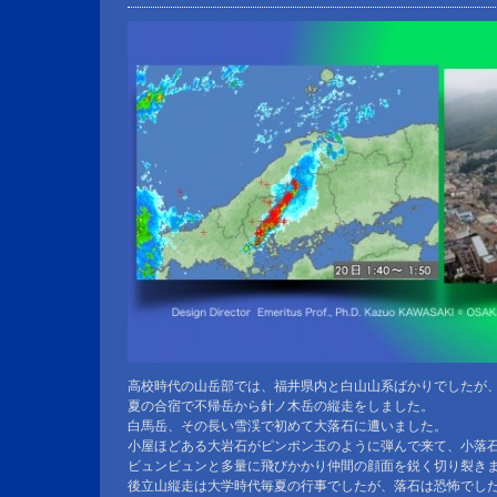
高校時代の山岳部では、福井県内と白山山系ばかりでしたが
夏の合宿で不帰岳から針ノ木岳の縦走をしました。
白馬岳、その長い雪渓で初めて大落石に遭いました。
小屋ほどある大岩石がピンポン玉のように弾んで来て、小落
ビュンビュンと多量に飛びかかり仲間の顔面を鋭く切り裂き
後立山縦走は大学時代毎夏の行事でしたが、落石は恐怖でし