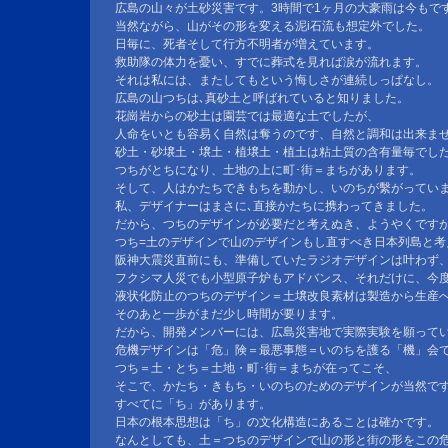
広島の山々が土砂災害です。3時間で1ヶ月の大豪雨は今もで
当然ながら、山がその形を変える泥i石流も想定外でした。
日毎に、死者そして行方不明者が増えています。
救助隊の体力を憂い、すでに葬式を見れば涙が流れます。
それは私には、またしてもという悔しさが連続しっぱなし。
広島の山つちは､真砂土と呼ばれていると知りました。
花崗岩からの砂土は園芸では最適な土でしたが、
人命をいとも容易く自然は奪うのです、自然と調和は出来ま
砂土・砂壌土・壌土・植壌土・植土は粘土質の含有量毎でし
つちがとちになり、土地の上に町･街＝まちがあります。
そして、人はかたちできもちを動かし、いのちが繫がってい
私、デザイナーはまさに､直接かたちに携わってきました。
だから、つちのデザインが必要だと考えぬき、ようやくです
つち=土のデザインで山のデザインもし直すべき日本列島と考
阪神大震災直前にも、準備していたラジオデザインは叶わず
フクシマ人災でも小型原子炉もアドバンス、それだけに、今
液状化防止のつちのデザイン＝土壌改良素材は製造から生産
そのあと一歩がまだ少し時間が要ります。
だから、開発メンバーには、広島災害地で実際実験を願って
危機デザインは「危」険＝最悪事態＝いのちを護る「機」会
つち＝土・とち＝土地・町･街＝まちが在ってこそ、
そこで、かたち・きもち・いのちのためのデザインが当然で
すべてに「ち」があります。
日本の根本思想は「ち」の文化構造にあることは確かです。
なんとしても、土＝つちのデザインで山の形と街の形をこの