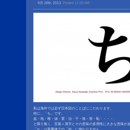
9月 26th, 2013
Posted 12:00 AM
私は海外では必ず日本語のことばにこだわります。
特に、「ち」です。
血・地・稚・値・置・治・千・致・智・恥・・・・、
と限り無く、言葉＝漢字とその意味の多用性に大きな意味が
「ち」は草書体での「知」に他なりません。