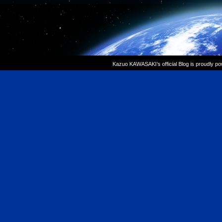
Kazuo KAWASAKI’s official Blog is proudly p