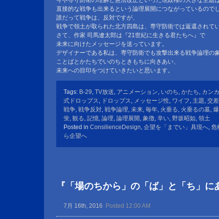
今や専守防衛の理解と憲法改正といった現政権の大きな主題
直接的な戦争も出来るという論理展開につながっているので
誰だって戦争は、反対ですが、
戦争で領土が取られた北方四島は、専守防衛では返還されて
さて、作家 司馬遼太郎は『21世紀に生きる君たちへ』で
未来に向けたメッセージを送っています。
デザイナーである私は、専守防衛でも攻撃出来る戦争論理の
ことばとかたちでいのちときもちに向きあい、
未来への目印をつけていきたいと思います。
Tags:
B-29
,
TV放送
,
アニメーション
,
いのち
,
かたち
,
カン
式ドロップス
,
ドロップス
,
メッセージ性
,
ワイフ
,
主題
,
交差
戦争
,
戦争反対
,
戦争論理
,
未来
,
毎年
,
火垂る
,
火垂るの墓
,
爆
蛍
,
観る
,
記憶
,
論理
,
論理展開
,
象徴
,
辛い
,
野坂昭如
,
領土
Posted in
ConsilienceDesign
,
企望を「までい」具現へ
,
危
ら企望へ
『「場のちから」の「ば」と「ち」に
7月 16th, 2016
Posted 12:00 AM