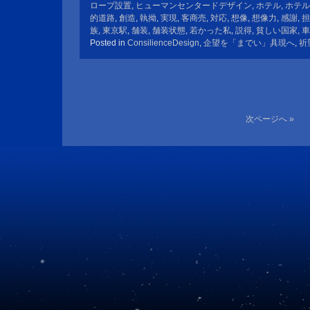
ロープ設置
,
ヒューマンセンタードデザイン
,
ホテル
,
ホテル
的道路
,
創造
,
執拗
,
実現
,
客商売
,
対応
,
想像
,
想像力
,
感謝
,
担
族
,
東京駅
,
舗装
,
舗装状態
,
若かった私
,
説得
,
貧しい国家
,
車
Posted in
ConsilienceDesign
,
企望を「までい」具現へ
,
祈
次ページへ »