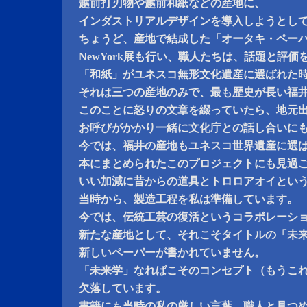
越前打刃物や越前和紙などの産地に、
インダストリアルデザインを導入しようとし
ちょうど、産地で結成した「オータキ・ペー
NewYork展も行い、職人たちは、話題と評
「和紙」がユネスコ無形文化遺産に選ばれた
それは三つの産地のみで、最も歴史が長い福
このことに怒りの文章を綴っていたら、地元
お呼びがかかり一緒に文化庁との話し合いに
今では、福井の産地もユネスコ世界遺産に選
本にまとめられたこのプロジェクトにも見過
いい加減に昔からの道具とトロロアオイとい
当時から、製造工程を私は準備しています。
今では、伝統工芸の復活というコラボレーシ
新たな産地として、それこそタイトルの「未
新しいペーパーが書かれていません。
「未来学」なればこそのコンセプト（もうこ
欠落しています。
書籍にも当時の私の厳しい言葉、職人と見つ