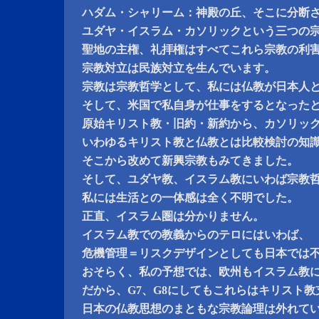
ハダム・シャリーム：神殿の丘、そこに分断
ユダヤ・イスラム・カソリックという三つの
聖地の主権、礼拝権はすべてこれら宗教の利
宗教対立は民族対立を生んでいます。
宗教は宗教哲学として、私には仏教が日本人
そして、米国で私自身が仕事をするとなった
原始キリスト教・旧約・新約から、カソリッ
いわゆるキリスト教と仏教とは比較検討の知
そこから改めて新興宗教もみてきました。
そして、ユダヤ教、イスラム教にいわば宗教
私には生活との一体感は全く不明でした。
正直、イスラム圏は分かりません。
イスラム教での教義からのテロにはいわば、
危機管理＝リスクデザインとしても日本では
おそらく、私の予想では、欧州もイスラム教
だから、G7、G8にしてもこれらはキリスト
日本の仏教思想のまともな宗教論理は外れて