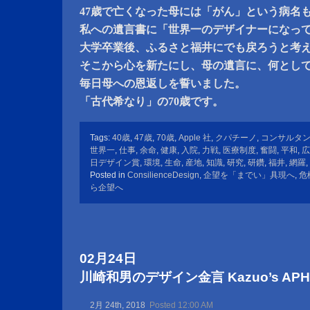
47歳で亡くなった母には「がん」という病名
私への遺言書に「世界一のデザイナーになっ
大学卒業後、ふるさと福井にでも戻ろうと考
そこから心を新たにし、母の遺言に、何とし
毎日母への恩返しを誓いました。
「古代希なり」の70歳です。
Tags:
40歳
,
47歳
,
70歳
,
Apple 社
,
クパチーノ
,
コンサルタ
世界一
,
仕事
,
余命
,
健康
,
入院
,
力戦
,
医療制度
,
奮闘
,
平和
,
広
日デザイン賞
,
環境
,
生命
,
産地
,
知識
,
研究
,
研鑽
,
福井
,
網羅
,
Posted in
ConsilienceDesign
,
企望を「までい」具現へ
,
危
ら企望へ
02月24日
川崎和男のデザイン金言 Kazuo’s APHOR
2月 24th, 2018
Posted 12:00 AM