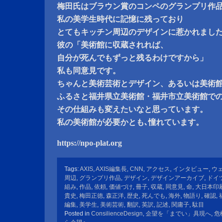
梅田氏はブラウン賞のコンペのグランプリ作
私の美学生時代に記憶に残っており
とてもキッチン周辺のデザインに惹かれまし
彼の「美術館に収蔵されれば、
自分が死んでもずっと残るわけですから」
私も同意見です。
ちゃんと美術芸術とデザイン、あるいは美術
ふるさと福井県立美術館・福井市立美術館で
その仕組みも変えたいなと思っています。
私の美術館が必要かとも､憧れています。
https://npo-plat.org
Tags:
AXIS
,
AXIS編集長
,
CNN
,
アクセス
,
インタビュー
,
ウ
周辺
,
グランプリ作品
,
デザイン
,
デザインアーカイブ
,
ドイ
組み
,
作品
,
依頼
,
価値づけ
,
冊子
,
収蔵
,
同意見
,
命
,
大日本印
貴史
,
梅田正徳
,
森正洋
,
歴史
,
死んでも
,
海外
,
物語り
,
確認
,
編集
,
美学生
,
美術芸術
,
翻訳
,
英訳
,
記述
,
関庸子
,
駄目
Posted in
ConsilienceDesign
,
企望を「までい」具現へ
,
危