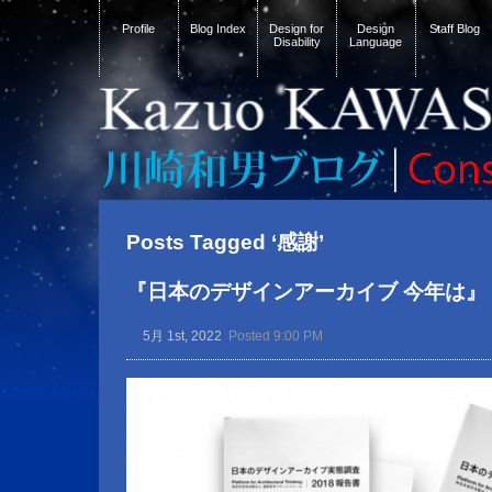
Profile
Blog Index
Design for
Design
Staff Blog
Disability
Language
Posts Tagged ‘感謝’
『日本のデザインアーカイブ 今年は』
5月 1st, 2022
Posted 9:00 PM