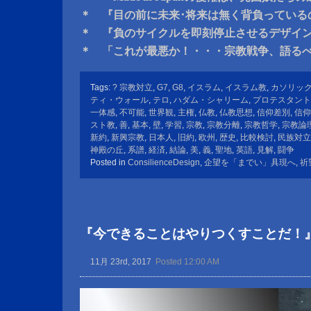
＊ 『目の前に未来･将来は無く背負っている
＊ 『負のサイクルを即刻停止させるデザイ
＊ 「これが最悪か！・・・宗教戦争、語る
Tags:
? 宗教対立
,
G7
,
G8
,
イスラム
,
イスラム教
,
カソリッ
ティ・ウォール
,
テロ
,
ハダム・シャリーム
,
プロテスタント
一体感
,
不可能
,
世界観
,
主権
,
仏教
,
仏教思想
,
信仰差別
,
信仰
スト教
,
善
,
基本
,
壁
,
学習
,
宗教
,
宗教分離
,
宗教哲学
,
宗教論
新約
,
新興宗教
,
日本人
,
旧約
,
欧州
,
歴史
,
比較検討
,
民族対立
神殿の丘
,
系譜
,
経済
,
結論
,
美
,
義
,
聖地
,
英語
,
見解
,
闘争
Posted in
ConsilienceDesign
,
企望を「までい」具現へ
,
祈
『今できることはやりつくすことだ！
11月 23rd, 2017
Posted 12:00 AM