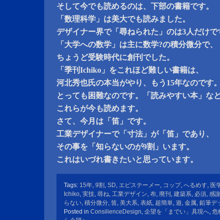
そして今でも読めるのは、下部の書籍です。
「数理科学」は美大でも読みました。
デザイナー界で「尋ねられた」のは3人だけで
「大学への数学」は主に数学?の積分微分で、
ちょうど受験時代に創刊でした。
「季刊Ichiko」をこれほど難しい書籍は、
河北秀也氏の本当がやり、もう15年なのです
とっても困難なのです。「読みやすい本」な
これらが今も読めます。
さて、今月は「笛」です。
工業デザイナーで「寸法」が「笛」であり、
その事を「知らないのが9割」います。
これはいづれ書きたいと思っています。
Tags:
15年
,
9割
,
SD
,
エピステーメー
,
コップ
,
へるめす
,
医
Ichiko
,
実技
,
尋ね
,
工業デザイン
,
布
,
廃刊
,
建築系
,
必須
,
感
らない
,
積分微分
,
笛
,
美大系
,
表紙
,
超簡単
,
遊
,
金属
,
鉛筆デ
Posted in
ConsilienceDesign
,
企望を「までい」具現へ
,
危