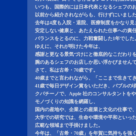
いつも、国際的には日本代表となるシェフの
以前から紹介されながらも、行けずにいまし
去年は4度も入院・退院、医療制度をかなり見
安定しない健康と、あたえられた仕事への責
バランスをとるのに、力戦奮闘した1年でした
ゆえに、それが明けた今年は、
感謝と更なる景気づけにと徹底的なこだわり
腕のあるシェフのお店しか思い浮かびません
さて、私は古希・70歳です。
40歳までと言われながら、「ここまで生きて
41歳で毎日デザイン賞をいただき、バブルの
クパチーノで、Apple 社のコンサルタントを
モノづくりの知識を網羅し、
国内の産地や、企業との産業と文化の仕事で
大学での研究では、生命や環境や平和といっ
広範な領域まで手掛けました。
今年は、「古希・70歳」を年賀に気持ちを強