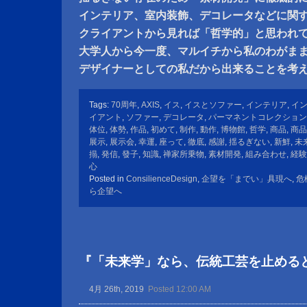
インテリア、室内装飾、デコレータなどに関
クライアントから見れば「哲学的」と思われ
大学人から今一度、マルイチから私のわがま
デザイナーとしての私だから出来ることを考
Tags:
70周年
,
AXIS
,
イス
,
イスとソファー
,
インテリア
,
イ
イアント
,
ソファー
,
デコレータ
,
パーマネントコレクション
体位
,
体勢
,
作品
,
初めて
,
制作
,
動作
,
博物館
,
哲学
,
商品
,
商品
展示
,
展示会
,
幸運
,
座って
,
徹底
,
感謝
,
揺るぎない
,
新鮮
,
未
搨
,
発信
,
發子
,
知識
,
禅家所乗物
,
素材開発
,
組み合わせ
,
経験
心
Posted in
ConsilienceDesign
,
企望を「までい」具現へ
,
危
ら企望へ
『「未来学」なら、伝統工芸を止める
4月 26th, 2019
Posted 12:00 AM