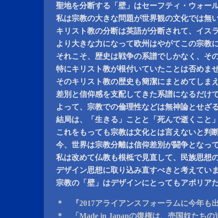
聖地を分断する「壁」はセーフティ・ウォー
私は宗教の大きな問題が世界観の文化では無
キリスト教の分断は英語が分断されて、イス
より大きな力になって欧州はやがてこの宗教
それこそ、歴史は戦争の系譜でしかなく、そ
特にキリスト教が根付いていたことは否めま
そのキリスト教の歴史も簡潔にまとめてしま
差別と信仰感を支配してきた系譜になるだけ
よって、宗教での倫理性などは無神論とせざ
結局は、「生きる」ことと「死んで逝くこと
これをもっても宗教は文化とは言えないと判
今、世界は宗教分離は信仰差別が闘争となっ
私は改めて仏教も根柢で見直して、民族思想
デザイン思想に取り込み直すべきと考えてい
宗教の「壁」はデザインにとってもアポリア
＊ 『2017アライアンスフォーラムに今年も
＊ 「Made in Japanの復権は、売国奴たち