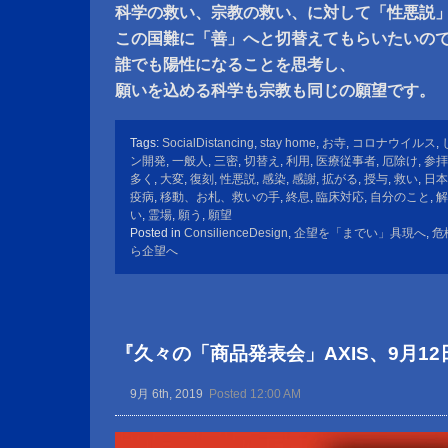
科学の救い、宗教の救い、に対して「性悪説
この国難に「善」へと切替えてもらいたいの
誰でも陽性になることを思考し、
願いを込める科学も宗教も同じの願望です。
Tags:
SocialDistancing
,
stay home
,
お寺
,
コロナウイルス
,
ン開発
,
一般人
,
三密
,
切替え
,
利用
,
医療従事者
,
厄除け
,
参拝
多く
,
大変
,
復刻
,
性悪説
,
感染
,
感謝
,
拡がる
,
授与
,
救い
,
日本
疫病
,
移動、お札、救いの手
,
終息
,
臨床対応
,
自分のこと
,
解
い
,
霊場
,
願う
,
願望
Posted in
ConsilienceDesign
,
企望を「までい」具現へ
,
危
ら企望へ
『久々の「商品発表会」AXIS、9月12
9月 6th, 2019
Posted 12:00 AM