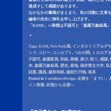
達成そして感謝があります。
なかなかの書籍がまとまり、私の活動に文章
編者の先生に御礼を申し上げます。
「KAMI」＝商標は不認可と「森羅万象紙爲
＊
Tags:
KAM
,
NewYork展
,
インダストリアルデ
ンド
,
コピー
,
コンセプト
,
つかの間
,
トロロア
不認可
,
参議委員
,
和紙
,
商標
,
喜び
,
怒り
,
感謝
,
本
,
森羅万象紙爲
,
歴史
,
産地
,
福井県立大学
,
私
話題
,
議員
,
越前和紙
,
越前打刃物
,
道具
Posted in
ConsilienceDesign
,
企望を「までい」
イン実務
,
祈望から企望へ