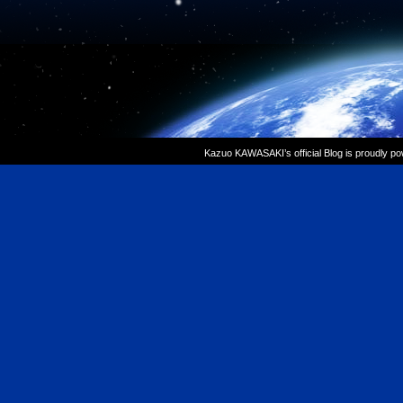
Kazuo KAWASAKI’s official Blog is proudly p