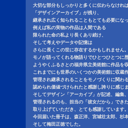
大切な部分もしっかりと多くに伝わらなけれ
「デザインアーカイブ」が残り、
継承され広く知られることもとても必要にな
例えば私の実物の作品は人間である
限られた命の私より長くあり続け、
そして考えやデータや記憶は
さらに長くこの世に存在するかもしれません
モノが語ってくれる物語りでひとつひとつに
ようやくふるさとの福井県立美術館に作品を
これまでにも世界のいくつかの美術館に収蔵
管理され継承されることをモノづくりに関わ
認められ価値づけられたと感謝し誇りに感じ
そしてデザイン「アーカイブ」が記述、編集
管理されるのも、担当の「彼女だから」でき
取り上げていただき、とても感謝しています
今回届いた冊子は、森正洋、宮城壮太郎、杉
そして梅田正徳でした。