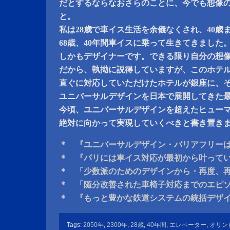
だとするならなおさらのことに、今でも想像
と。
私は28歳で車イス生活を余儀なくされ、40歳
68歳、40年間車イスに乗って生きてきました
しかもデザイナーです。できる限り自分の想
だから、執拗に説得していますが、このホテ
直ぐに対応していただけたホテルが銀座に、
ユニバーサルデザインを日本で展開してきた
今頃、ユニバーサルデザインを超えたヒュー
絶対に向かって実現していくべきと書き置き
＊ 『ユニバーサルデザイン・バリアフリー
＊ 『パリには車イス対応が最初から叶って
＊ 「少数派のためのデザインから・再度、
＊ 「随分改善された車椅子対応までのエピ
＊ 『もっと豊かな鉄道システムの統括デザ
Tags:
2050年
,
2300年
,
28歳
,
40年間
,
エレベーター
,
オリン