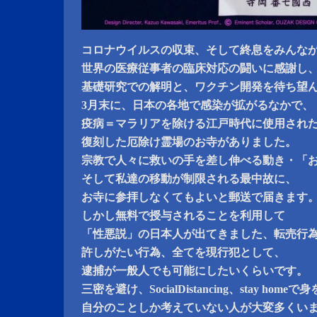
コロナウイルスの収束、そして終息をみんな
世界の医療従事者の臨床対応の闘いに感謝し
基礎研究での解明と、ワクチン開発を待ち望
3月末に、日本の各地で感染が拡がるなかで、
疫病＝マラリアを除ける江戸時代に使用され
復刻した厄除け霊場のお寺がありました。
宗教で人々に救いの手を差し伸べる動き・「
そして私達の移動が制限される最中故に、
お寺に参拝しなくてもよいと郵送で届きます
しかし無料で授与されることを利用して
「性悪説」の日本人が出てきました、転売行
許しがたい行為、全てを現行犯として、
逮捕が一般人でも可能にしたいくらいです。
三密を避け、SocialDistancing、stay hom
自分のことしか考えていない人が大変多くい