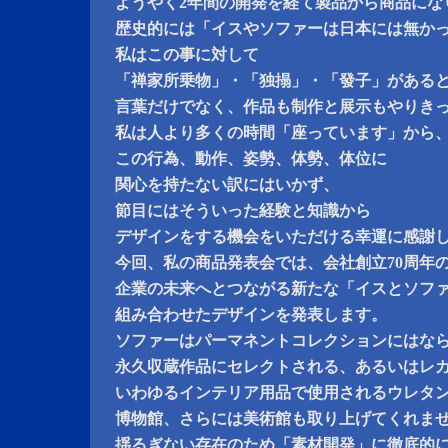
ようやく2年間の開発を経て製品から商品にな
歴史的には「イスやソファーは日本には無か
私はこの事に対して
「禅家所乗物」・「独搨」・「發子」がある
言葉だけでなく、作品も制作と展示もやりき
私は人より多くの時間「座っています」から
この行為、動作、姿勢、体勢、体位に
関心を持たない訳にはいかず、
節目にはそういった経験と知識から
デザインをする機会をいただける幸運に感謝
今回、私の商品発表会では、会社創立70周年
企業の未来へとつながる新たな「イスとソフ
組み合わせたデザインを発表します。
ソファーはパーマネントコレクションにはな
永久収蔵作品にセレクトされる、あるいはレ
いわゆるインテリア用品で使用されるウレタ
博物館、さらには美術館も取り上げてくれま
揺るぎない存在のため「素材開発」に徹底的