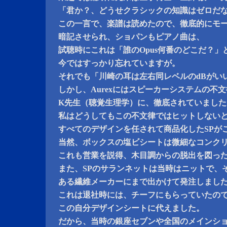
「君か？、どうせクラシックの知識はゼロだ
この一言で、楽譜は読めたので、徹底的にモ
暗記させられ、ショパンもピアノ曲は、
試聴時にこれは「誰のOpus何番のどこだ？
今ではすっかり忘れていますが。
それでも「川崎の耳は左右同レベルのdBがい
しかし、Aurexにはスピーカーシステムの不
K先生（聴覚生理学）に、徹底されていました
私はどうしてもこの不文律ではヒットしない
すべてのデザインを任されて商品化したSPが
当然、ボックスの塩ビシートは微細なコンク
これも営業を説得、木目調からの脱出を図っ
また、SPのサランネットは当時はニットで、
ある繊維メーカーにまで出かけて発注しまし
これは退社時には、チーフにもらっていたので私
この自分デザインシートに代えました。
だから、当時の銀座セブンや全国のメインシ