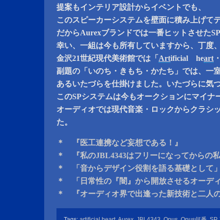
提案もインテリア設計からイベントでも、
このスピーカーシステムを壁面に積み上げて
だからAurexブランドでは一番ヒットさせたS
幸い、一組は今も所有していますから、丁度、
金沢21世紀現代美術館では「
Art
ificial he
art
副題の「いのち・きもち・かたち」では、一室
あるいたづらを仕掛けました。いたづらに気づ
このSPシステムは今もオークションにマイナ
オーディオでは現代音楽・ロックからクラシ
た。
＊ 『医工連携など妄想である！』
＊ 『私のJBL4343はフリーになってからの
＊ 「音からデザイン役割を語る基礎として
＊ 「日常性の『闇』から開放させるオーデ
＊ 『オーディオ界で出逢った新技術と二人
Tags:
artificial heart
,
Aurex
,
JBL4343
,
Opus
,
Opus何番
,
SP
,