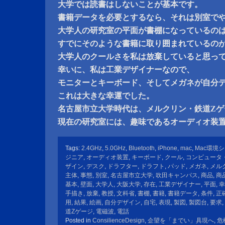
大学では読書はしないことが基本です。
書籍データを必要とするなら、それは別室で
大学人の研究室の平面が書棚になっているの
すでにそのような書籍に取り囲まれているの
大学人のクールさを私は放棄していると思っ
幸いに、私は工業デザイナーなので、
モニターとキーボード、そしてメガネが自分
これは大きな幸運でした。
名古屋市立大学時代は、メルクリン・鉄道Zゲ
現在の研究室には、趣味であるオーディオ装
Tags:
2.4GHz
,
5.0GHz
,
Bluetooth
,
iPhone
,
mac
,
Mac環境
ジニア
,
オーディオ装置
,
キーボード
,
クール
,
コンピュータ
ザイン
,
デスク
,
ドラフター
,
ドラフト
,
パッド
,
メガネ
,
メル
主体
,
事態
,
別室
,
名古屋市立大学
,
吹田キャンパス
,
商品
,
商
基本
,
壁面
,
大学人
,
大阪大学
,
存在
,
工業デザイナー
,
平面
,
幸
手描き
,
放棄
,
教授
,
文科省
,
書棚
,
書籍
,
書籍データ
,
条件
,
正
用
,
結果
,
絵画
,
自分デザイン
,
自宅
,
表現
,
製図
,
製図台
,
要求
,
道Zゲージ
,
電磁波
,
電話
Posted in
ConsilienceDesign
,
企望を「までい」具現へ
,
危