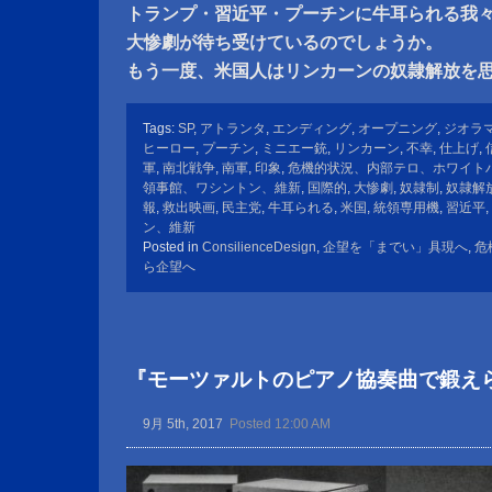
トランプ・習近平・プーチンに牛耳られる我
大惨劇が待ち受けているのでしょうか。
もう一度、米国人はリンカーンの奴隷解放を
Tags:
SP
,
アトランタ
,
エンディング
,
オープニング
,
ジオラ
ヒーロー
,
プーチン
,
ミニエー銃
,
リンカーン
,
不幸
,
仕上げ
,
軍
,
南北戦争
,
南軍
,
印象
,
危機的状況、内部テロ、ホワイト
領事館、ワシントン、維新
,
国際的
,
大惨劇
,
奴隷制
,
奴隷解
報
,
救出映画
,
民主党
,
牛耳られる
,
米国
,
統領専用機
,
習近平
,
ン、維新
Posted in
ConsilienceDesign
,
企望を「までい」具現へ
,
危
ら企望へ
『モーツァルトのピアノ協奏曲で鍛え
9月 5th, 2017
Posted 12:00 AM