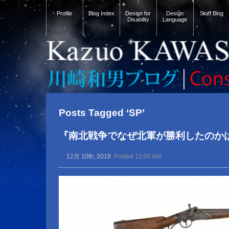
Profile
Blog Index
Design for
Design
Staff Blog
Disability
Language
Posts Tagged ‘SP’
『南北戦争でなぜ北軍が勝利したのか
12月 10th, 2018
Posted 12:00 AM