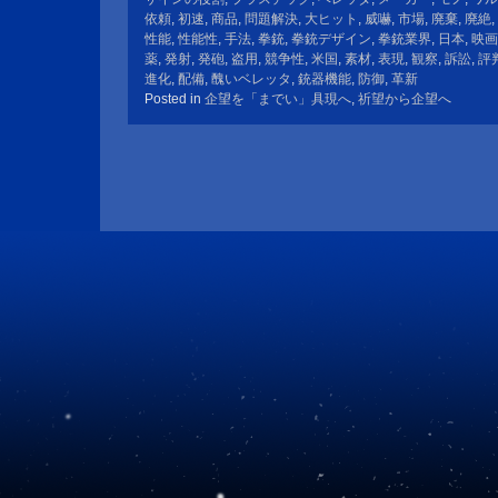
依頼
,
初速
,
商品
,
問題解決
,
大ヒット
,
威嚇
,
市場
,
廃棄
,
廃絶
,
性能
,
性能性
,
手法
,
拳銃
,
拳銃デザイン
,
拳銃業界
,
日本
,
映画
薬
,
発射
,
発砲
,
盗用
,
競争性
,
米国
,
素材
,
表現
,
観察
,
訴訟
,
評
進化
,
配備
,
醜いベレッタ
,
銃器機能
,
防御
,
革新
Posted in
企望を「までい」具現へ
,
祈望から企望へ