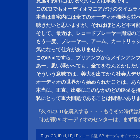
見逃すわけにはいかないことは事実です。
このFBでもオーディオマニアだけのタイムラ
本当は自宅内には全てのオーディオ機器を並
聴きたいと思いますが、それはほとんど不可
そして、最近は、レコードプレーヤー周辺の
もう一度、プレーヤー、アーム、カートリッ
気になって仕方がありません。
このiPodですら、プリアンプからメインアン
あー、思い浮かべても、全てをなんとかした
そういう意味では、美大を出てから社会人デ
オーディオの世界から始められたことは、あ
本当に、正直、出張にこのなかのどのiPodを
私にとって重大問題であることは間違いあり
『久々にCDを購入する・・・もうその時代は
「わが家PCオーディオのセンターは、まず音
Tags:
CD
,
iPod
,
LP
,
LPレコード盤
,
SP
,
オーディオチェック