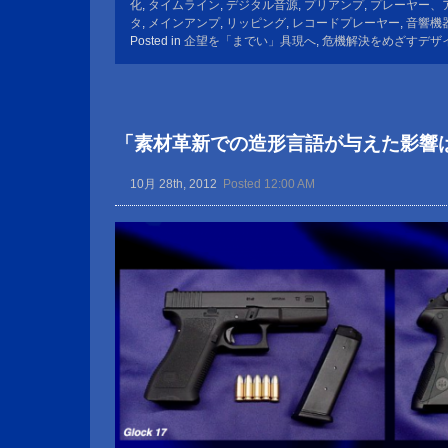
化
,
タイムライン
,
デジタル音源
,
プリアンプ
,
プレーヤー、
タ
,
メインアンプ
,
リッピング
,
レコードプレーヤー
,
音響機
Posted in
企望を「までい」具現へ
,
危機解決をめざすデザ
「素材革新での造形言語が与えた影響
10月 28th, 2012
Posted 12:00 AM