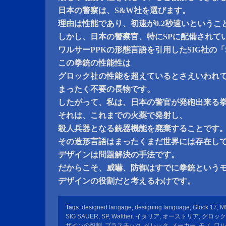
日本の警察は、S&W社を選びます。
理由は性能であり、初速が0.2秒速いというこ
しかし、日本の警察官、特にSPに配備されて
ワルサーPPKの形態言語を引用したSIG社の「SIG
この拳銃の性能性は
グロック社の性能を超えているとさえいわれ
まったく不要の長物です。
したがって、私は、日本の警官が発砲出来る
それは、これまでの火薬で発射し、
殺人兵器となる銃器機能を廃棄することです
その造形言語はまったくまだ世界には存在し
デザインは問題解決の手法です。
だからこそ、威嚇、防御はすでに拳銃という
デザインの役割だと考えるわけです。
Tags:
designed langage
,
designing language
,
Glock 17
,
M
SIG SAUER
,
SP
,
Walther
,
イタリア
,
オーストリア
,
グロック
ザインの役割
,
プラスチック
,
ベレッタ
,
メーカー
,
モノ
,
ワル