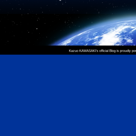
Kazuo KAWASAKI’s official Blog is proudly p