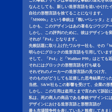
この拳銃デザインは革命的な拳銃の進化を表
なんとしても、新しい造形言語を追いかけた
自社の形態言語を捨てることになります。
「M9000s」という拳銃は「醜いベレッタ」
しかも、このデザインはあの著名なジウジア
しかし、この評判のために、彼はデザインを
それが「Px4」となります。
先般話題に取り上げたワルサー社も、その「Walth
明らかにグロックの造形言語を引用していま
そして、「Px4」と「Walther P99」はとて
それにはグロックの形態言語を打ち破る
それぞれのメーカーの造形言語の見つけ方、
そのものがどうしても近接した思考結果だっ
当然、S&W社もこの影響を受けて、企業の形
しかし、この引用は盗用とまで言われて訴訟
私は、死の商人の商品である拳銃デザインに
デザインにおける造形言語と形態言語が
最も市場競争性を表していると観察してきま