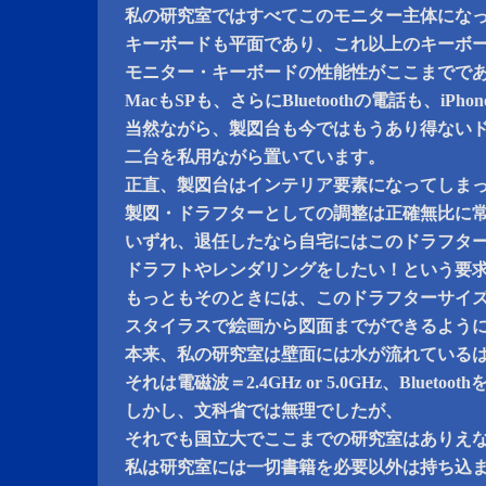
私の研究室ではすべてこのモニター主体にな
キーボードも平面であり、これ以上のキーボ
モニター・キーボードの性能性がここまでで
MacもSPも、さらにBluetoothの電話も、iP
当然ながら、製図台も今ではもうあり得ない
二台を私用ながら置いています。
正直、製図台はインテリア要素になってしま
製図・ドラフターとしての調整は正確無比に
いずれ、退任したなら自宅にはこのドラフタ
ドラフトやレンダリングをしたい！という要
もっともそのときには、このドラフターサイ
スタイラスで絵画から図面までができるよう
本来、私の研究室は壁面には水が流れている
それは電磁波＝2.4GHz or 5.0GHz、Bluet
しかし、文科省では無理でしたが、
それでも国立大でここまでの研究室はありえ
私は研究室には一切書籍を必要以外は持ち込