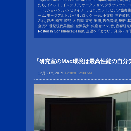
たち
,
イベント
,
インテリア
,
オークション
,
クラッシック
,
コ
ート
,
ショパン
,
シンセサイザー
,
ゼロ
,
ニット
,
ピアノ協奏曲
ーム
,
モーツアルト
,
レベル
,
ロック
,
一言
,
不文律
,
主任教授
,
左右
,
愛機
,
断言
,
暗記
,
木目調
,
東芝
,
楽譜
,
現代音楽
,
総研
,
耳
金沢21世紀現代美術館
,
金沢美大
,
銀座セブン
,
音
,
音響研究
Posted in
ConsilienceDesign
,
企望を「までい」具現へ
,
祈
『研究室のMac環境は最高性能の自分
12月 21st, 2015
Posted 12:00 AM