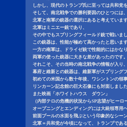
しかし、現代のトランプ氏に至っては共和党
そして、南北戦争での勝利要因のひとつには
北軍と南軍の銃器の選択にあると考えていま
北軍はミニエー銃であり、
その中でもスプリングフィールド銃で戦いま
この銃器は、性能が極めて高かったと思いま
一方の南軍は、ドライゼ銃で性能的にはかな
両軍の使った銃器に大きな差があったのです
それこそ、その当時の南北戦争の情報が入り
幕府と維新との銃器は、維新軍がスプリング
初めての米国から数十年後、ワシントンの領
リンカーン記念館の巨大石像にも対面しまし
また映画「ホワイトハウス ダウン」
（内部テロの危機的状況からSP志望がヒーロ
オープニングとエンディングには大統領専用
前面プールの水面を飛ぶという印象的なシー
北軍＝共和党が今頃になって、トランプであ