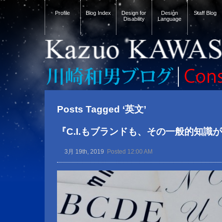
Profile
Blog Index
Design for
Design
Staff Blog
Disability
Language
Posts Tagged ‘英文’
『C.I.もブランドも、その一般的知識
3月 19th, 2019
Posted 12:00 AM