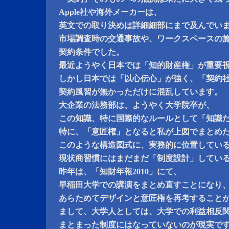
Apple社や海外メーカーは、
英文での取り決めは詳細細部にまで及んでい
市場調査時の交通事故や、ワークスペースの
契約条件でした。
最近ようやく日本では「知的財産権」が重要
しかし日本では「以心伝心」が強く、「契約
契約風習が無かっただけに混乱しています。
大企業の法務部は、ようやく大学院卒が、
この知識、特に国際的なルールとして「知識
特に、「意匠権」となると私が上図でまとめ
このような構造図式に、実務的に位置してい
現状商習慣にはまだまだ「制度設計」してい
昨年は、「知財年報2010」にて、
早稲田大学での講演をまとめ直すことになり
あらためてデザインと意匠権を再考すること
まして、大学人としては、大学での利益相反
まとまった制度にはなっていないのが現実で