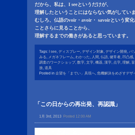
だから、私は、I seeというだけが、
理解したということにはならない気がしてい
むしろ、仏語のvoir・avoir・ savoirという変
ことさらに見ることから、
理解するまでの働きがあると思っています。
Tags:
I see
,
ディスプレー
,
デザイン対象
,
デザイン開発
,
パ
みる
,
メガネフレーム
,
わかった
,
人間
,
仏語
,
健常者
,
凹凸感
,
調査のワークショップ
,
数字
,
文字
,
機器
,
漢字
,
点字
,
理解
,
盲
放
,
道具
Posted in
企望を「までい」具現へ
,
危機解決をめざすデザ
「この日からの再出発、再認識」
1月 3rd, 2013
Posted 12:00 AM