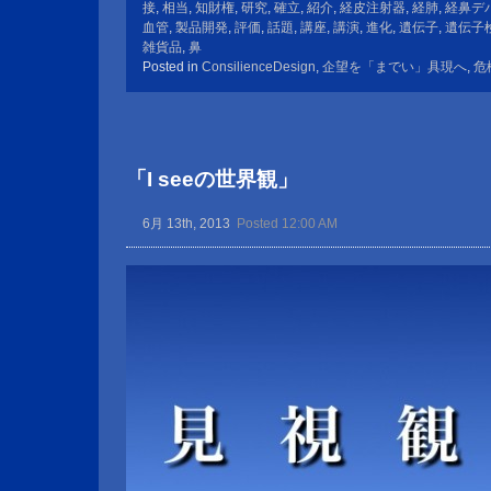
接
,
相当
,
知財権
,
研究
,
確立
,
紹介
,
経皮注射器
,
経肺
,
経鼻デ
血管
,
製品開発
,
評価
,
話題
,
講座
,
講演
,
進化
,
遺伝子
,
遺伝子
雑貨品
,
鼻
Posted in
ConsilienceDesign
,
企望を「までい」具現へ
,
危
「I seeの世界観」
6月 13th, 2013
Posted 12:00 AM