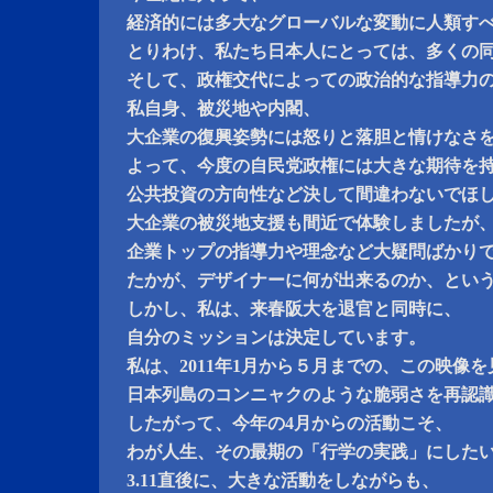
経済的には多大なグローバルな変動に人類す
とりわけ、私たち日本人にとっては、多くの
そして、政権交代によっての政治的な指導力
私自身、被災地や内閣、
大企業の復興姿勢には怒りと落胆と情けなさ
よって、今度の自民党政権には大きな期待を
公共投資の方向性など決して間違わないでほ
大企業の被災地支援も間近で体験しましたが
企業トップの指導力や理念など大疑問ばかり
たかが、デザイナーに何が出来るのか、とい
しかし、私は、来春阪大を退官と同時に、
自分のミッションは決定しています。
私は、2011年1月から５月までの、この映像
日本列島のコンニャクのような脆弱さを再認
したがって、今年の4月からの活動こそ、
わが人生、その最期の「行学の実践」にした
3.11直後に、大きな活動をしながらも、