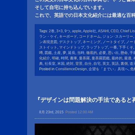
そして自宅に持ち込んでいます。
これで、英語での日本文化紹介には最適な百
Tags:
2巻
,
3×3
,
9つ
,
apple
,
Apple社
,
ASAHI
,
CEO
,
Chief Lis
ラン・ケイ
,
キーボード
,
コードネーム
,
ジョン･スカーリー
,
ン表現意図
,
デスクトップ
,
ネーミング
,
ノートタイプ
,
ノー
ストイット
,
マインドトップ
,
ラップトップ
,
一番
,
下手くそ
,
噂
,
図鑑
,
土産
,
夢
,
延長
,
当時
,
徹底的
,
必要
,
思い出
,
懸命
,
手
化紹介
,
明確
,
時間
,
書庫
,
曼荼羅
,
曼荼羅図鑑
,
最終的
,
最適
,
典
,
社長室
,
米国
,
絶対
,
背景
,
自分
,
自宅
,
英文
,
英語
,
裏側
,
道
Posted in
ConsilienceDesign
,
企望を「までい」具現へ
,
危
『デザインは問題解決の手法であると
8月 23rd, 2015
Posted 12:00 AM