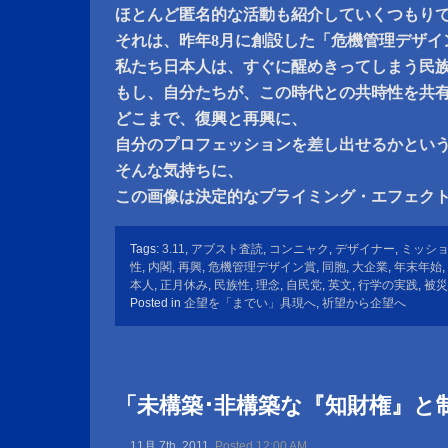
ほとんど匿名的な活動も紹介していくつもり
それは、昨年8月に創設した「危機管理デザイ
私たち日本人は、すぐに醒めきってしまう民
もし、自分たちが、この時代との共時性を共
どこまで、復興と再興に、
自分のプロフェッションを差し出せるかとい
そんな気持ちに、
この画像は決定的なプライミング・エフェク
Tags:
3.11
,
アブスト査読
,
コンニャク
,
デザイナー
,
ミッシ
性
,
内閣
,
再興
,
危機管理デザイン賞
,
同胞
,
大企業
,
年末年始
,
本人
,
正月休み
,
民族性
,
理念
,
自民党
,
英文
,
行学の実践
,
被災
Posted in
企望を「までい」具現へ
,
祈望から企望へ
「未構築･非構築な『知財権』と
11月 7th, 2011
Posted 12:00 AM