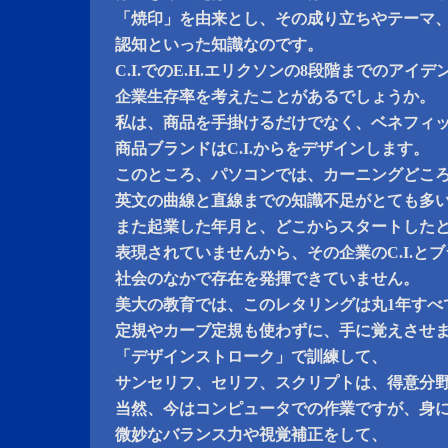
「焼印」を由来とし、その成り立ちやテーマ
認知といった知識なのです。
C.I.でのE.H.エリクソンの8段階までのア
企業生存率を考えたことがあるでしょうか。
私は、商品を手掛けるだけでなく、ベネフィ
商品ブランドはC.I.からをデザインします。
このところ、パソコンでは、カーニングどこ
英文の曲線と直線までの知識不足がとても多
また起業した年月と、どこからスタートした
表現されていませんから、その企業のC.I.と
社会のなかで存在を発揮できていません。
美大の教育では、このレタリングは丸1年すべ
定規やカーブ定規も使わずに、手に覚えさせ
「デザインストローク」で訓練して、
サンセリフ、セリフ、スクリプトは、得意分
当然、今はコンピュータでの作業ですが、身
微妙なバランス力や視覚補正をして、