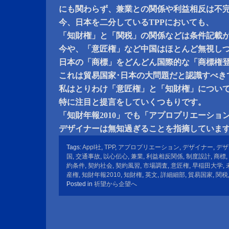
にも関わらず、兼業との関係や利益相反は不
今、日本を二分しているTPPにおいても、
「知財権」と「関税」の関係などは条件記載
今や、「意匠権」など中国はほとんど無視し
日本の「商標」をどんどん国際的な「商標権
これは貿易国家･日本の大問題だと認識すべき
私はとりわけ「意匠権」と「知財権」につい
特に注目と提言をしていくつもりです。
「知財年報2010」でも「アプロプリエーショ
デザイナーは無知過ぎることを指摘していま
Tags:
Appl社
,
TPP
,
アプロプリエーション
,
デザイナー
,
デザ
国
,
交通事故
,
以心伝心
,
兼業
,
利益相反関係
,
制度設計
,
商標
,
約条件
,
契約社会
,
契約風習
,
市場調査
,
意匠権
,
早稲田大学
,
産権
,
知財年報2010
,
知財権
,
英文
,
詳細細部
,
貿易国家
,
関税
Posted in
祈望から企望へ