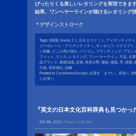
ぴったりくる美しいレタリングを実現できま
結果、ワンヘヤーラインが描けるレタリング
＊
デザインストローク
Tags:
8段階
,
brand
,
C.I.
,
E.H.エリクソン
,
アイデンティティ
コーポレート・アイデンティティ
,
サンセリフ
,
スクリプト
,
ン戦略
,
どこの馬の骨か
,
パソコン
,
ブランディング
,
ブラン
フィット
,
ランス
,
レタリング
,
ワンヘヤーライン
,
不足
,
企業
品ブランド
,
基礎知識
,
定規
,
得意分野
,
微妙
,
感覚
,
手
,
技能
,
行政
,
視覚補正
,
訓練
Posted in
ConsilienceDesign
,
企望を「までい」具現へ
,
危
ら企望へ
『英文の日本文化百科辞典も見つかっ
9月 9th, 2015
Posted 12:00 AM