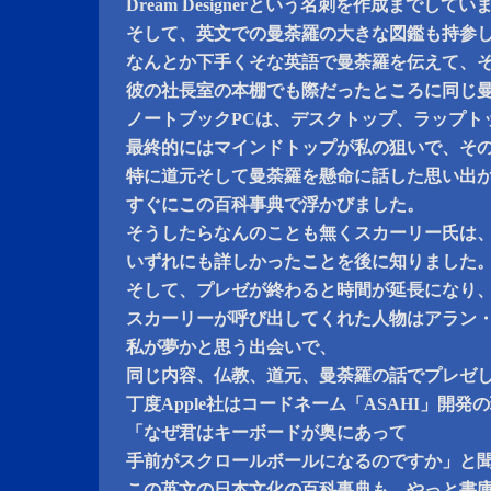
Dream Designerという名刺を作成までして
そして、英文での曼荼羅の大きな図鑑も持参
なんとか下手くそな英語で曼荼羅を伝えて、
彼の社長室の本棚でも際だったところに同じ
ノートブックPCは、デスクトップ、ラップト
最終的にはマインドトップが私の狙いで、そ
特に道元そして曼荼羅を懸命に話した思い出
すぐにこの百科事典で浮かびました。
そうしたらなんのことも無くスカーリー氏は
いずれにも詳しかったことを後に知りました
そして、プレゼが終わると時間が延長になり
スカーリーが呼び出してくれた人物はアラン
私が夢かと思う出会いで、
同じ内容、仏教、道元、曼荼羅の話でプレゼ
丁度Apple社はコードネーム「ASAHI」開
「なぜ君はキーボードが奥にあって
手前がスクロールボールになるのですか」と
この英文の日本文化の百科事典も、やっと書庫