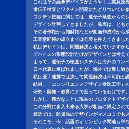
これはその経鼻デバイスがようやく工業意匠
遺伝子検査とワクチン開発にたどりついてい
ワクチン接種に関しては、遺伝子検査からの
デザイン計画してきましたが、発表は、とも
その著作権から知財権などが図面作成時から
工業意匠権の成立までは公表を控えてきまし
私はデザインは、問題解決と考えていますか
デバイスの形態設計だけがデザインとは考え
よって、遺伝子の検査システムは海外のコン
日本代表に選ばれましたが、海外では難し過
私は医工連携では決して問題解決は不可能と
結果、「コンシリエンスデザイン看医工学」
研究・開発・教育にまで至っているわけです
しかし、残念なことに現在のプロダクトデザ
この分野に参入出来る大学が相当に限定され
最近では、雑貨品のデザインがマスコミでも
それこそ、今、話題のオリンピック関連も単