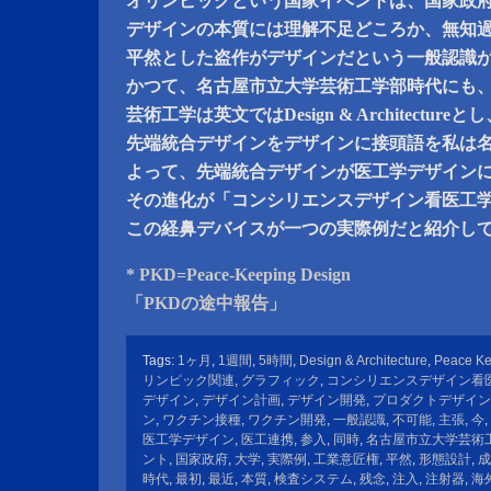
オリンピックという国家イベントは、国家政
デザインの本質には理解不足どころか、無知
平然とした盗作がデザインだという一般認識
かつて、名古屋市立大学芸術工学部時代にも
芸術工学は英文ではDesign & Architectureと
先端統合デザインをデザインに接頭語を私は
よって、先端統合デザインが医工学デザイン
その進化が「コンシリエンスデザイン看医工
この経鼻デバイスが一つの実際例だと紹介し
* PKD=Peace-Keeping Design
「PKDの途中報告」
Tags:
1ヶ月
,
1週間
,
5時間
,
Design & Architecture
,
Peace Ke
リンピック関連
,
グラフィック
,
コンシリエンスデザイン看
デザイン
,
デザイン計画
,
デザイン開発
,
プロダクトデザイン
ン
,
ワクチン接種
,
ワクチン開発
,
一般認識
,
不可能
,
主張
,
今
,
医工学デザイン
,
医工連携
,
参入
,
同時
,
名古屋市立大学芸術
ント
,
国家政府
,
大学
,
実際例
,
工業意匠権
,
平然
,
形態設計
,
成
時代
,
最初
,
最近
,
本質
,
検査システム
,
残念
,
注入
,
注射器
,
海