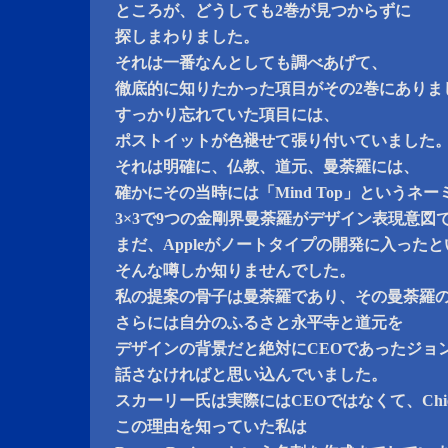
ところが、どうしても2巻が見つからずに
探しまわりました。
それは一番なんとしても調べあげて、
徹底的に知りたかった項目がその2巻にありま
すっかり忘れていた項目には、
ポストイットが色褪せて張り付いていました
それは明確に、仏教、道元、曼荼羅には、
確かにその当時には「Mind Top」というネ
3×3で9つの金剛界曼荼羅がデザイン表現意図
まだ、Appleがノートタイプの開発に入ったと
そんな噂しか知りませんでした。
私の提案の骨子は曼荼羅であり、その曼荼羅
さらには自分のふるさと永平寺と道元を
デザインの背景だと絶対にCEOであったジョ
話さなければと思い込んでいました。
スカーリー氏は実際にはCEOではなくて、Chief L
この理由を知っていた私は