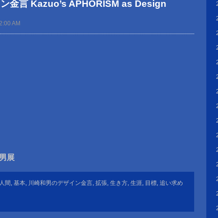
 Kazuo’s APHORISM as Design
2:00 AM
崎和男展
人間
,
基本
,
川崎和男のデザイン金言
,
拡張
,
生き方
,
生涯
,
目標
,
追い求め