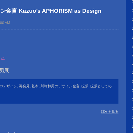
 Kazuo’s APHORISM as Design
:00 AM
きだ。
崎和男展
のデザイン
,
再発見
,
基本
,
川崎和男のデザイン金言
,
拡張
,
拡張としての
目次を見る