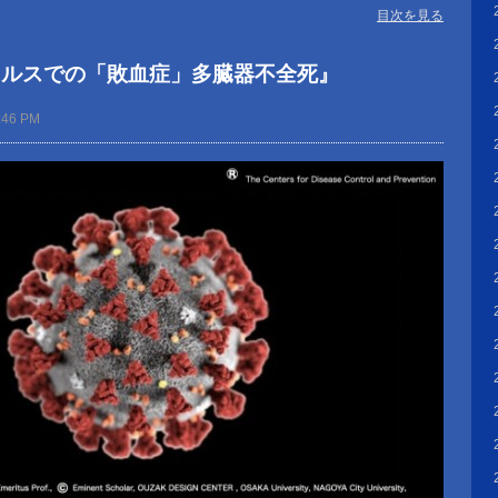
目次を見る
イルスでの「敗血症」多臓器不全死』
:46 PM