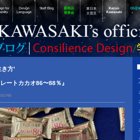
gn for
Design
Staff Blog
新商品
Kazuo
OUZ
東日本
ability
Language
Kawasaki
発表会
大震災
‘生き方’
レートカカオ86〜88％』
:50 PM