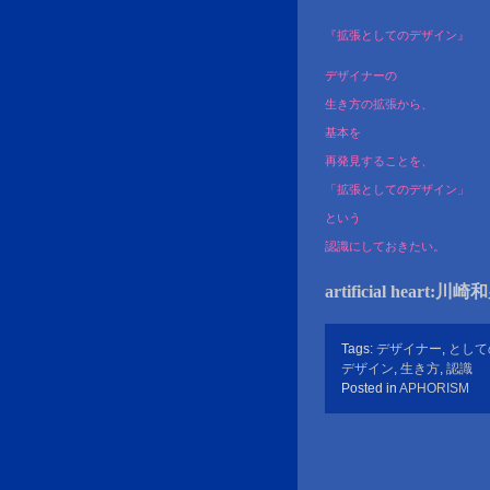
『拡張としてのデザイン』
デザイナーの
生き方の拡張から、
基本を
再発見することを、
「拡張としてのデザイン」
という
認識にしておきたい。
artificial heart:川
Tags:
デザイナー
,
として
デザイン
,
生き方
,
認識
Posted in
APHORISM