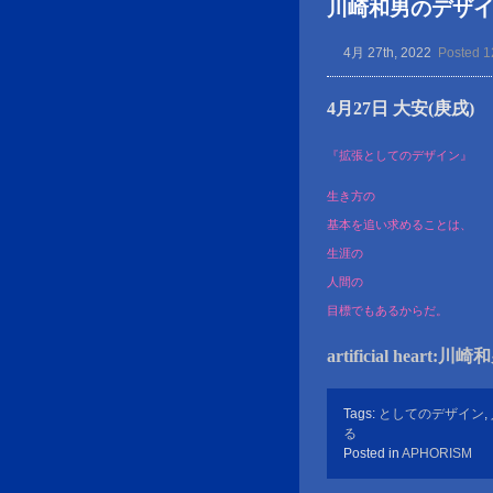
川崎和男のデザイン金言
4月 27th, 2022
Posted 1
4月27日 大安(庚戌)
『拡張としてのデザイン』
生き方の
基本を追い求めることは、
生涯の
人間の
目標でもあるからだ。
artificial heart:川
Tags:
としてのデザイン
,
る
Posted in
APHORISM