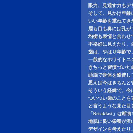
眼力、見通す力もデ
そして、見かけ年齢
いい年齢を重ねてき
眉も目も鼻には孔が
均衡も表情と合わせ
不格好に見えたり、
歯は、やはり年齢で
一般的なホワイトニ
きちっと習慣づいた
頭脳で身体を酷使し
思えば今はきちんと
そういう経緯で、今
ついつい歯のことを
と言うような見た目
「Breakfast」
地肌に良い栄養が沢
デザインを考えたり