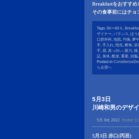
Breakfastをおす
その食事前にはチョコ
Tags:
86〜88％
,
Breakfas
ザイナー
,
バランス
,
ほう
口腔外科
,
地肌
,
均衡
,
夢
手
,
手入れ
,
指先
,
断食
,
栄
手
,
眉
,
真っ白い
,
眼力
,
瞳
証
,
身体
,
酷使
,
重要
,
頭脳
Posted in
ConsilienceDe
ら企望へ
5月3日
川崎和男のデザイン金言
5月 3rd, 2022
Posted 12
5月3日 赤口(丙辰)