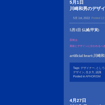
5月1日
川崎和男のデザイン金言
5月 1st, 2022
Posted 12
5月1日 仏滅(甲寅)
芸術は、
美術とデザインに分かれるべ
artificial heart:川
Tags:
デザイナー
,
として
デザイン
,
生き方
,
認識
Posted in
APHORISM
4月27日