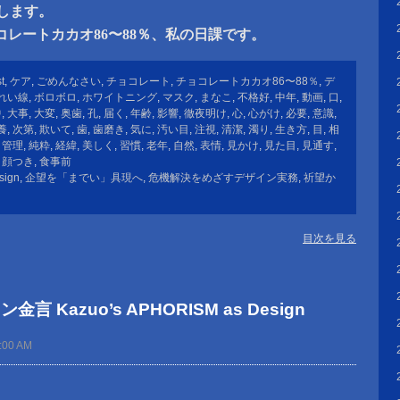
すめします。
レートカカオ86〜88％、私の日課です。
t
,
ケア
,
ごめんなさい
,
チョコレート
,
チョコレートカカオ86〜88％
,
デ
れい線
,
ボロボロ
,
ホワイトニング
,
マスク
,
まなこ
,
不格好
,
中年
,
動画
,
口
,
中
,
大事
,
大変
,
奥歯
,
孔
,
届く
,
年齢
,
影響
,
徹夜明け
,
心
,
心がけ
,
必要
,
意識
,
養
,
次第
,
欺いて
,
歯
,
歯磨き
,
気に
,
汚い目
,
注視
,
清潔
,
濁り
,
生き方
,
目
,
相
,
管理
,
純粋
,
経緯
,
美しく
,
習慣
,
老年
,
自然
,
表情
,
見かけ
,
見た目
,
見通す
,
,
顔つき
,
食事前
sign
,
企望を「までい」具現へ
,
危機解決をめざすデザイン実務
,
祈望か
目次を見る
 Kazuo’s APHORISM as Design
:00 AM