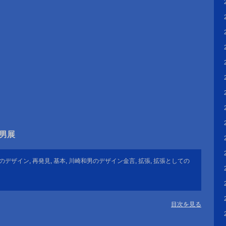
崎和男展
のデザイン
,
再発見
,
基本
,
川崎和男のデザイン金言
,
拡張
,
拡張としての
目次を見る