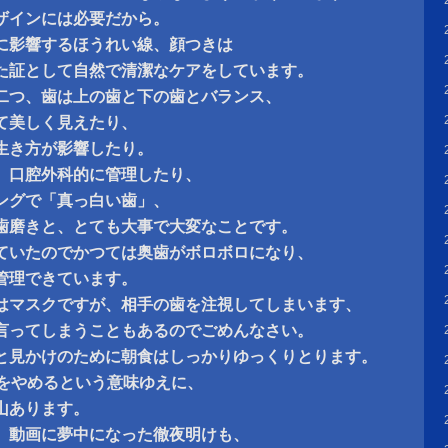
ザインには必要だから。
に影響するほうれい線、顔つきは
た証として自然で清潔なケアをしています。
二つ、歯は上の歯と下の歯とバランス、
て美しく見えたり、
生き方が影響したり。
、口腔外科的に管理したり、
ングで「真っ白い歯」、
歯磨きと、とても大事で大変なことです。
ていたのでかつては奥歯がボロボロになり、
管理できています。
はマスクですが、相手の歯を注視してしまいます、
言ってしまうこともあるのでごめんなさい。
と見かけのために朝食はしっかりゆっくりとります。
は断食をやめるという意味ゆえに、
山あります。
、動画に夢中になった徹夜明けも、