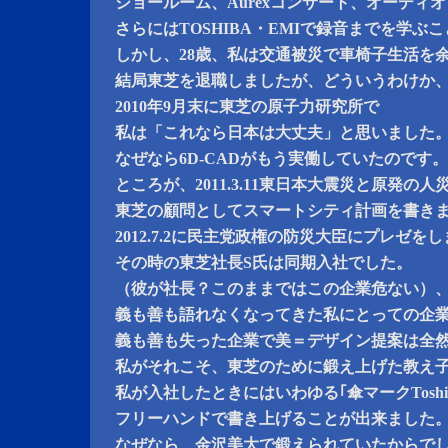
ショールーム、Aurexコンサート、オーディ
さらにはTOSHIBA・EMIで録音までを学ぶ
しかし、28歳、私は交通被災で車椅子生活を
結局東芝を退職しましたが、どういうわけか
2010年9月末に東芝の原子力研究所で
私は「これなら日本は大丈夫」と思いました
なぜなら6D-CADがもう実働していたのです
ところが、2011.3.11東日本大震災と原発の
東芝の顧問としてスマートシティ計画を書き
2012.7.2に民主党政権の防災大臣にプレゼ
その時の東芝社長S氏は同期入社でした。
（彼が社長？このままではこの企業危ない）
義も善も語れなくなってきた私にとっての企
義も善も失った企業で美＝デザイン提案は全
私がそれこそ、東芝のために鍛え上げた教え
私が入社したときにはいわゆる｢傘マークToshi
フリーハンドで書き上げることが出来ました
なぜなら、金沢美大で鍛えられていたからで