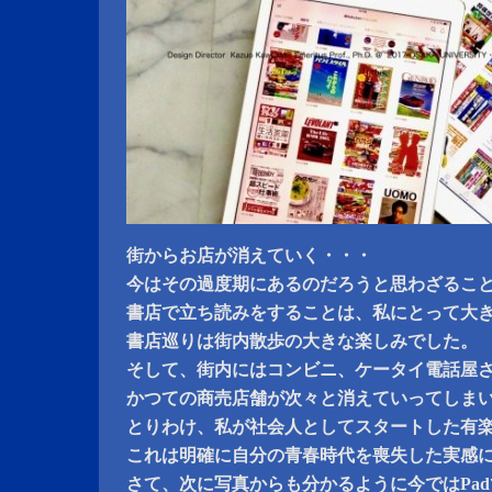
街からお店が消えていく・・・
今はその過度期にあるのだろうと思わざるこ
書店で立ち読みをすることは、私にとって大
書店巡りは街内散歩の大きな楽しみでした。
そして、街内にはコンビニ、ケータイ電話屋さ
かつての商売店舗が次々と消えていってしま
とりわけ、私が社会人としてスタートした有
これは明確に自分の青春時代を喪失した実感
さて、次に写真からも分かるように今ではPa