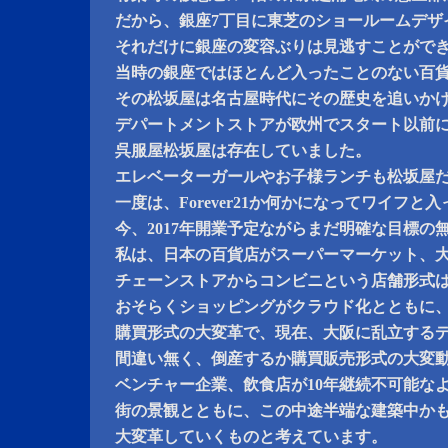
だから、銀座7丁目に東芝のショールームデザ
それだけに銀座の変容ぶりは見逃すことがで
当時の銀座ではほとんど入ったことのない百貨
その松坂屋は名古屋時代にその歴史を追いか
デパートメントストアが欧州でスタート以前
呉服屋松坂屋は存在していました。
エレベーターガールやお子様ランチも松坂屋
一度は、Forever21か何かになってワイフと
今、2017年開業予定ながらまだ明確な目標の
私は、日本の百貨店がスーパーマーケット、
チェーンストアからコンビニという店舗形式
おそらくショッピングがクラウド化とともに
購買形式の大変革で、現在、大阪に乱立する
間違い無く、倒産するか購買販売形式の大変
ベンチャー企業、飲食店が10年継続不可能な
街の景観とともに、この中途半端な建築中か
大変革していくものと考えています。