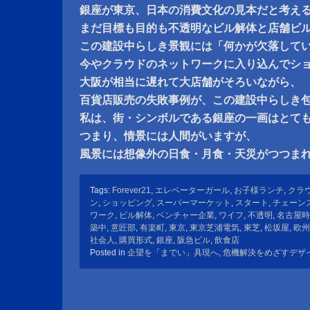
銀座が東京、日本の消費文化の見本だと考え
まだ目標も目的も不透明なビル解体と店舗ビ
この建設中らしき景観には「何かが欠落して
今やクラウドのネットワークに入り込んでシ
大阪が相当に遅れて大店舗がそろいながら、
百貨店販売の失敗事例が、この建設中らしき
私は、街・シンボルである銀座の一画はとて
つまり、情景には人間がいますが、
風景には想像外の日食・月食・天災がつつま
Tags:
Forever21
,
エレベーターガール
,
お子様ランチ
,
クラ
ン
,
ショッピング
,
スーパーマーケット
,
スタート
,
チェーン
ワーク
,
ビル解体
,
ベンチャー企業
,
ワイフ
,
不透明
,
名古屋時
築中
,
意匠部
,
有楽町
,
東京
,
東京芝浦電気
,
東芝
,
松坂屋
,
欧州
社会人
,
購買形式
,
銀座
,
阪急ビル
,
飲食店
Posted in
企望を「までい」具現へ
,
危機解決をめざすデザ