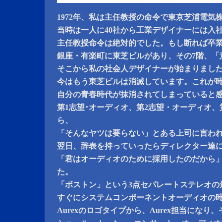
1972年、私は主任教授の命令で東京芝浦電気
当時は一人に40社から工業デザイナーには入
主任教授命令は絶対的でした。もし断れば卒
銀座・有楽町に東芝ビルがあり、その7階、「
そこから私の社会人デザイナーが始まりまし
今はもう東芝ビルは消滅しています。これが
自分の青春時代が抹消されてしまっていると
第1志望･オーディオ、第2志望・オーディオ、
ら、
「そんなヤツは要らない」とある上司に言わ
翌日、辞表を持っていったらディレクター達
「君はオーディオのために採用したのだから
た。
「ボストン」という3点セパレートステレオの
すぐにシステムコンポーネントオーディオの
Aurexのロゴタイプから、Aurex担当にな