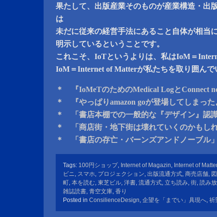
果たして、出版産業そのものが産業構造・出版
は
未だに従来の経営手法にあること自体が相当
明示しているということです。
これこそ、IoTというよりは、私はIoM＝Internet
IoM＝Internet of Matterが私たちを取
＊ 『IoMeTのためのMedical LogとConnect 
＊ 『やっぱりamazon goが登場してしまっ
＊ 「書店本棚での一般的な『デザイン』認
＊ 「商店街・地下街は壊れていくのかもし
＊ 「書店の存亡・バーンズアンドノーブル
Tags:
100円ショップ
,
Internet of Magazin
,
Internet of Matte
ビニ
,
スマホ
,
プロジェクション
,
出版流通方式
,
商売店舗
,
図
町
,
本を読む
,
東芝ビル
,
洋書
,
流通方式
,
立ち読み
,
街
,
読み放
雑誌読書
,
青空文庫
,
香り
Posted in
ConsilienceDesign
,
企望を「までい」具現へ
,
祈