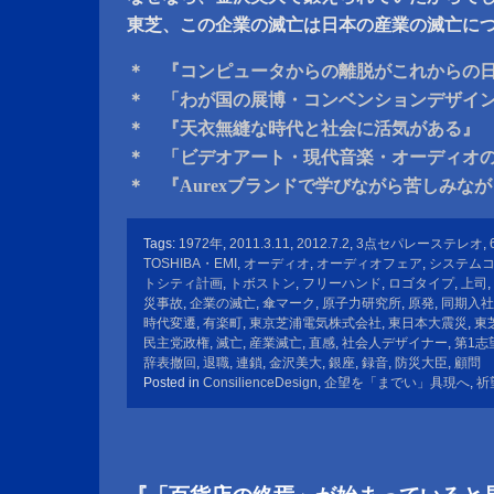
東芝、この企業の滅亡は日本の産業の滅亡に
＊ 『コンピュータからの離脱がこれからの
＊ 「わが国の展博・コンベンションデザイ
＊ 『天衣無縫な時代と社会に活気がある』
＊ 「ビデオアート・現代音楽・オーディオ
＊ 『Aurexブランドで学びながら苦しみな
Tags:
1972年
,
2011.3.11
,
2012.7.2
,
3点セパレーステレオ
,
TOSHIBA・EMI
,
オーディオ
,
オーディオフェア
,
システム
トシティ計画
,
トボストン
,
フリーハンド
,
ロゴタイプ
,
上司
,
災事故
,
企業の滅亡
,
傘マーク
,
原子力研究所
,
原発
,
同期入社
時代変遷
,
有楽町
,
東京芝浦電気株式会社
,
東日本大震災
,
東
民主党政権
,
滅亡
,
産業滅亡
,
直感
,
社会人デザイナー
,
第1志
辞表撤回
,
退職
,
連鎖
,
金沢美大
,
銀座
,
録音
,
防災大臣
,
顧問
Posted in
ConsilienceDesign
,
企望を「までい」具現へ
,
祈