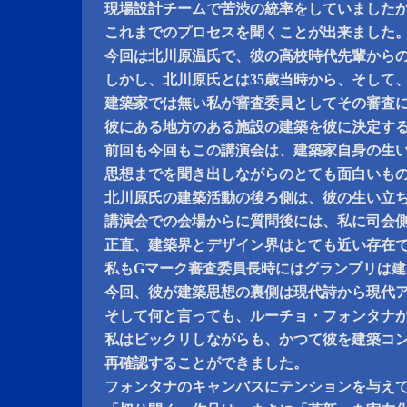
現場設計チームで苦渋の統率をしていました
これまでのプロセスを聞くことが出来ました
今回は北川原温氏で、彼の高校時代先輩から
しかし、北川原氏とは35歳当時から、そして
建築家では無い私が審査委員としてその審査
彼にある地方のある施設の建築を彼に決定す
前回も今回もこの講演会は、建築家自身の生
思想までを聞き出しながらのとても面白いも
北川原氏の建築活動の後ろ側は、彼の生い立
講演会での会場からに質問後には、私に司会
正直、建築界とデザイン界はとても近い存在
私もGマーク審査委員長時にはグランプリは
今回、彼が建築思想の裏側は現代詩から現代
そして何と言っても、ルーチョ・フォンタナ
私はビックリしながらも、かつて彼を建築コ
再確認することができました。
フォンタナのキャンバスにテンションを与え