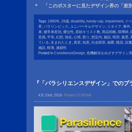
＊ 「このポスターに見たデザイン界の「差
Tags:
1980年
,
28歳
,
disability
,
handy-cap
,
impairment
,
イベ
界
,
パラリンピック
,
ユニバーサルデザイン
,
リタイア
,
事件
,
者
,
健常者差別
,
優位性
,
原始キリスト教
,
商品戦略
,
喧嘩師
,
意識
,
平等
,
幻想
,
強化
,
心情
,
怒り
,
想定内
,
施設
,
暗部
,
最悪
,
ている
,
生まれたとき
,
真実
,
知恵
,
社会暗部
,
秘匿
,
職員
,
誤魔
施設
,
軽薄
,
連鎖性
Posted in
ConsilienceDesign
,
危機解決をめざすデザイン
『「パラシリエンスデザイン」でのプ
4月 23rd, 2016
Posted 12:00 AM