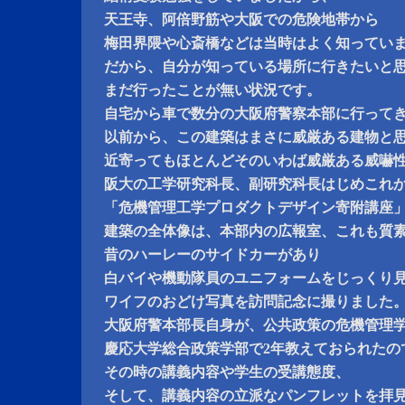
天王寺、阿倍野筋や大阪での危険地帯から
梅田界隈や心斎橋などは当時はよく知ってい
だから、自分が知っている場所に行きたいと
まだ行ったことが無い状況です。
自宅から車で数分の大阪府警察本部に行って
以前から、この建築はまさに威厳ある建物と
近寄ってもほとんどそのいわば威厳ある威嚇
阪大の工学研究科長、副研究科長はじめこれ
「危機管理工学プロダクトデザイン寄附講座
建築の全体像は、本部内の広報室、これも質
昔のハーレーのサイドカーがあり
白バイや機動隊員のユニフォームをじっくり
ワイフのおどけ写真を訪問記念に撮りました
大阪府警本部長自身が、公共政策の危機管理
慶応大学総合政策学部で2年教えておられたの
その時の講義内容や学生の受講態度、
そして、講義内容の立派なパンフレットを拝