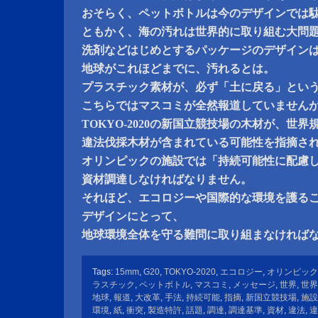
おそらく、ペットボトルは今のデザインでは
ともかく、海の汚れは世界的に取り組む大問
洗剤などはじめとするパッケージのデザイン
地球がこれほどまでに、汚れるとは。
プラスチック素材が、必ず「土に戻る」とい
こちらではマスコミが全然報道していません
TOKYO-2020の新国立競技場の木材が、世
違法伐採木材が含まれている可能性を指摘さ
オリンピックの施設では「持続可能性に配慮
資材調達しなければなりません。
それほど、エコロジーや国際的な環境を護る
デザインにとって、
地球環境全体を守る難問に取り組まなければ
Tags:
15mm
,
G20
,
TOKYO-2020
,
エコロジー
,
オリンピック
ラスチック
,
ペットボトル
,
マスコミ
,
メッセージ
,
世界
,
世界
地球
,
報道
,
大改革
,
手法
,
持続可能
,
指摘
,
新国立競技場
,
施設
環境
,
紙
,
衝突
,
製造特許
,
話題
,
調達
,
調達基準
,
資材
,
違法
,
違