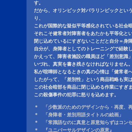
す。
だから、オリンピック対パラリンピックとい
り、
これが国際的な疑似平等感化されている社会
それこそ健常者対障害者をあたかも平等化と
閉じ込めているにすぎないことだと自分＝身
自分が、身障者としてのトレーニングで経験
かえって、障害者施設の職員ほど「差別意識
いづれ、真実を書き残さなければなりません
私が喧嘩師となるときの真の心情は「健常者
したがって、「差別性」という商品戦略も実
この社会暗部を商品に閉じ込める作業にすぎ
この殺傷事件の犯罪に怒りを込めます。
＊ 「少数派のためのデザインから・再度、
＊ 「身障者・差別用語タイトルの絵画」
＊ 「常識語なのに真意と原意知らずはコンセ
＊ 『ユニバーサルデザインの原意』