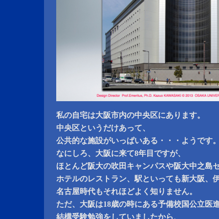
私の自宅は大阪市内の中央区にあります。
中央区というだけあって、
公共的な施設がいっぱいある・・・ようです
なにしろ、大阪に来て8年目ですが、
ほとんど阪大の吹田キャンパスや阪大中之島
ホテルのレストラン、駅といっても新大阪、
名古屋時代もそれほどよく知りません。
ただ、大阪は18歳の時にある予備校国公立医
結構受験勉強をしていましたから、