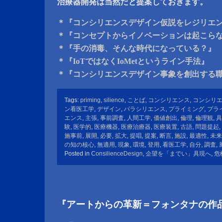
治療器開発は当然だと提案しておきます。
＊『コンシリエンスデザイン仮説をレジリエ
＊『コンセプトからイノベーションは起こら
＊『手の消毒、そんな時代になっている？』
＊『IoTではなくIoMetというライン手法』
＊『コンシリエンスデザイン事象を創出する
Tags:
priming
,
silience
,
ことば
,
コンシリエンス
,
コンシリ
ン看医工学
,
デザイン
,
パラシリエンス
,
プライミング
,
プラ
エンス
,
主張
,
事前調査
,
人間工学
,
価値創出
,
倫理
,
倫理観
,
具
験
,
医学的
,
医療機器
,
医療治療器
,
医療装置
,
古語
,
問題提起
,
施事前
,
展開
,
必要
,
拡大
,
提唱
,
提案
,
断言
,
施設
,
最適性
,
未来
の知の核心
,
無適用
,
現象
,
環境
,
登用
,
看医工学
,
自分
,
調査
,
Posted in
ConsilienceDesign
,
企望を「までい」具現へ
,
危
『アートからの革新＝フォンタナの作