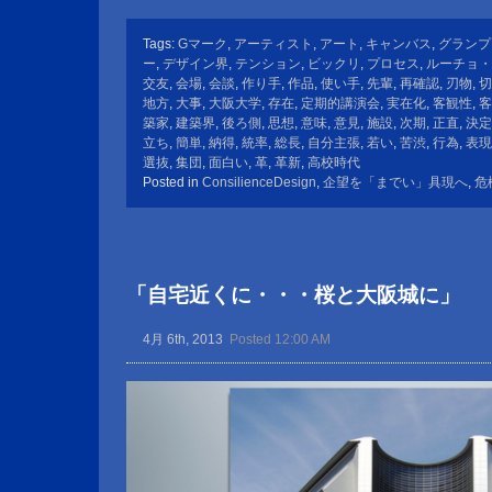
Tags:
Gマーク
,
アーティスト
,
アート
,
キャンバス
,
グランプ
ー
,
デザイン界
,
テンション
,
ビックリ
,
プロセス
,
ルーチョ・
交友
,
会場
,
会談
,
作り手
,
作品
,
使い手
,
先輩
,
再確認
,
刃物
,
切
地方
,
大事
,
大阪大学
,
存在
,
定期的講演会
,
実在化
,
客観性
,
客
築家
,
建築界
,
後ろ側
,
思想
,
意味
,
意見
,
施設
,
次期
,
正直
,
決定
立ち
,
簡単
,
納得
,
統率
,
総長
,
自分主張
,
若い
,
苦渋
,
行為
,
表現
選抜
,
集団
,
面白い
,
革
,
革新
,
高校時代
Posted in
ConsilienceDesign
,
企望を「までい」具現へ
,
危
「自宅近くに・・・桜と大阪城に」
4月 6th, 2013
Posted 12:00 AM