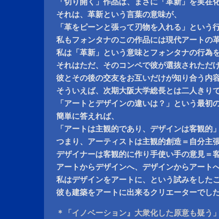
「切り開く」作品は、まさに「革新」を実在
それは、革新という言葉の意味が、
「革をピーンと張って刃物を入れる」という
私もフォンタナのこの作品には現代アートの
私は「革新」という意味とフォンタナの行為
それはただ、そのコンペで彼が選抜されただ
彼とその後の交友をお互いだけが知り合う内
そういえば、次期大阪大学総長とは二人きり
「アートとデザインの違いは？」という最初
簡単に答えれば、
「アートは主観的であり、デザインは客観的
つまり、アーティストは主観的創造＝自分主
デザイナーは客観的に作り手使い手の意見＝
アートからデザインへ、デザインからアート
私はデザインをアートに、という試みをした
彼も建築をアートに出来るクリエーターでし
＊「イノベーション』大衆化した原意も疑う