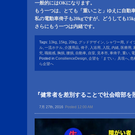
一般的にはOKになります。
もう一つは、とても「重いこと」ゆえに自動
私の電動車倚子も20kgですが、どうしても15kg
さらにもう一つは内緒です。
Tags:
13kg
,
15kg
,
20kg
,
グッドデザイン
,
シャワー用
,
ドイ
ル
,
一流ホテル
,
介護用品
,
倚子
,
入浴用
,
入院
,
内緒
,
医療用
,
究
,
職能感
,
胸損
,
腰損
,
自動車
,
自室
,
見本市
,
車倚子
,
重い
,
電
Posted in
ConsilienceDesign
,
企望を「までい」具現へ
,
危
ら企望へ
『健常者を差別することで社会暗部を
7月 27th, 2016
Posted 12:00 AM