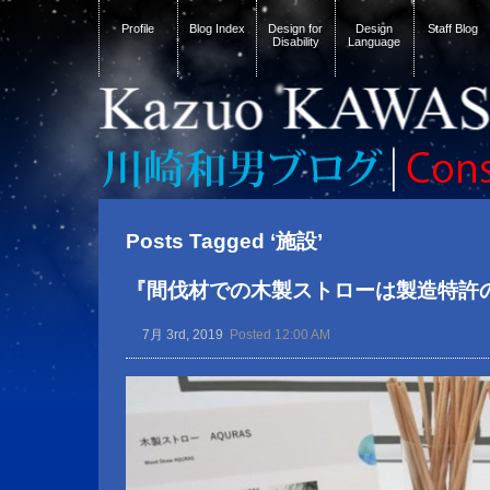
Profile
Blog Index
Design for
Design
Staff Blog
Disability
Language
Posts Tagged ‘施設’
『間伐材での木製ストローは製造特許
7月 3rd, 2019
Posted 12:00 AM