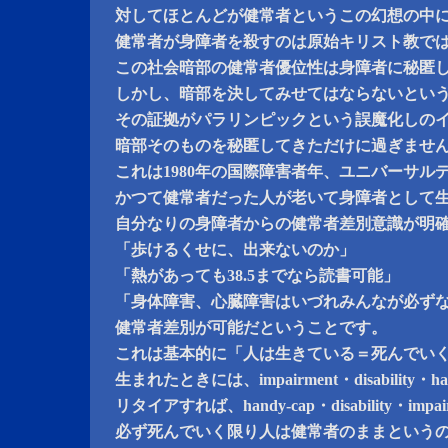
対してほとんどが健常者というこの幻想の中
健常者が身障者を殺すのは原始キリスト教で
この社会暗部の健常者優位性は身障者に秘匿
しかし、暗部を決してみせてはならないとい
その証拠がパラリンピックという誤魔化しの
暗部そのものを秘匿してきただけに過ぎませ
これは1980年の国際障害者年、ユニバーサル
かつて健常者だった人が老いて身障者として
自分なりの身障者からの健常者差別意識が明
「歩けるくせに、出来ないのか」
「熱があっても38.5までなら読書可能」
「身体障害、心臓障害はいづれみんなが必ず
健常者差別が可能だということです。
これは基本的に「人は生きている＝死んでい
生まれたときには、impairment・disability・h
リタイアすれば、handy-cap・disability・imp
必ず死んでいく限り人は健常者のままという