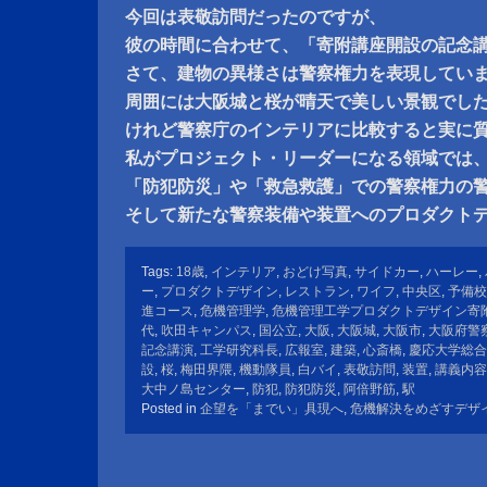
今回は表敬訪問だったのですが、
彼の時間に合わせて、「寄附講座開設の記念
さて、建物の異様さは警察権力を表現してい
周囲には大阪城と桜が晴天で美しい景観でし
けれど警察庁のインテリアに比較すると実に
私がプロジェクト・リーダーになる領域では
「防犯防災」や「救急救護」での警察権力の
そして新たな警察装備や装置へのプロダクト
Tags:
18歳
,
インテリア
,
おどけ写真
,
サイドカー
,
ハーレー
,
ー
,
プロダクトデザイン
,
レストラン
,
ワイフ
,
中央区
,
予備校
進コース
,
危機管理学
,
危機管理工学プロダクトデザイン寄
代
,
吹田キャンパス
,
国公立
,
大阪
,
大阪城
,
大阪市
,
大阪府警
記念講演
,
工学研究科長
,
広報室
,
建築
,
心斎橋
,
慶応大学総合
設
,
桜
,
梅田界隈
,
機動隊員
,
白バイ
,
表敬訪問
,
装置
,
講義内容
大中ノ島センター
,
防犯
,
防犯防災
,
阿倍野筋
,
駅
Posted in
企望を「までい」具現へ
,
危機解決をめざすデザ