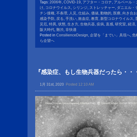
Tags:
2006年
,
COVID-19
,
アフター・コロナ
,
アルベール・
け
,
コロナウイルス
,
シリンジ
,
ストレッチャー
,
ダニエル・
チン接種
,
不条理
,
人災
,
仕組み
,
価値
,
動物的
,
医療
,
向き合お
感染予防
,
戻る
,
手洗い
,
敗血症
,
教育
,
新型コロナウイルス
,
災厄
,
特異
,
状態
,
生き方
,
生物兵器
,
疫病
,
直感
,
研究室
,
経済
,
阪大時代
,
難渋
,
非快適
Posted in
ConsilienceDesign
,
企望を「までい」具現へ
,
危
ら企望へ
『感染症、もし生物兵器だったら・・
1月 31st, 2020
Posted 12:10 AM