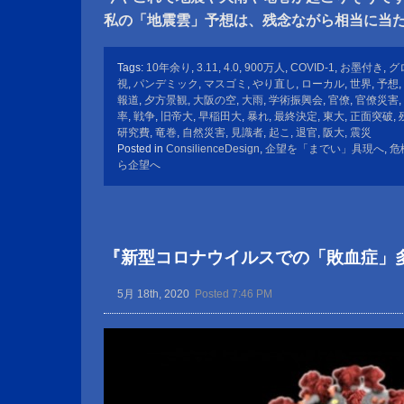
私の「地震雲」予想は、残念ながら相当に当
Tags:
10年余り
,
3.11
,
4.0
,
900万人
,
COVID-1
,
お墨付き
,
グ
視
,
パンデミック
,
マスゴミ
,
やり直し
,
ローカル
,
世界
,
予想
,
報道
,
夕方景観
,
大阪の空
,
大雨
,
学術振興会
,
官僚
,
官僚災害
,
率
,
戦争
,
旧帝大
,
早稲田大
,
暴れ
,
最終決定
,
東大
,
正面突破
,
研究費
,
竜巻
,
自然災害
,
見識者
,
起こ
,
退官
,
阪大
,
震災
Posted in
ConsilienceDesign
,
企望を「までい」具現へ
,
危
ら企望へ
『新型コロナウイルスでの「敗血症」
5月 18th, 2020
Posted 7:46 PM