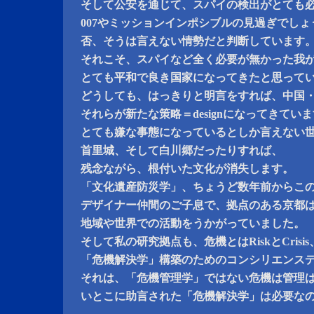
そして公安を通じて、スパイの検出がとても
007やミッションインポシブルの見過ぎでしょ
否、そうは言えない情勢だと判断しています
それこそ、スパイなど全く必要が無かった我
とても平和で良き国家になってきたと思って
どうしても、はっきりと明言をすれば、中国
それらが新たな策略＝designになってきてい
とても嫌な事態になっているとしか言えない
首里城、そして白川郷だったりすれば、
残念ながら、根付いた文化が消失します。
「文化遺産防災学」、ちょうど数年前からこ
デザイナー仲間のご子息で、拠点のある京都
地域や世界での活動をうかがっていました。
そして私の研究拠点も、危機とはRiskとCrisis
「危機解決学」構築のためのコンシリエンス
それは、「危機管理学」ではない危機は管理
いとこに助言された「危機解決学」は必要な