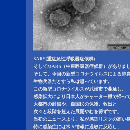
SARS(重症急性呼吸器症候群)
そしてMARS（中東呼吸器症候群）がありま
そして、今回の新型コロナウイルスによる肺
生物兵器だとすら私は思っています。
この新型コロナウイルスが武漢市で蔓延し、
感染拡大により日本人がチャーター機で帰っ
大都市の封鎖や、自国民の保護、救出と
次々と段階を超えた展開やむを得ずです。
当初のニュースより、私が感染リスクの高い
特に感染症には常々情報に過敏に反応し、