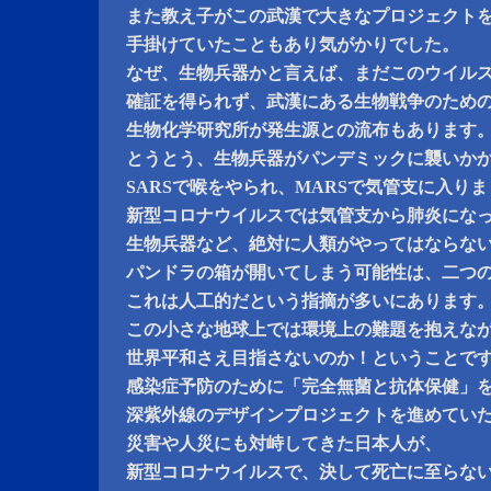
また教え子がこの武漢で大きなプロジェクト
手掛けていたこともあり気がかりでした。
なぜ、生物兵器かと言えば、まだこのウイル
確証を得られず、武漢にある生物戦争のため
生物化学研究所が発生源との流布もあります
とうとう、生物兵器がパンデミックに襲いか
SARSで喉をやられ、MARSで気管支に入り
新型コロナウイルスでは気管支から肺炎にな
生物兵器など、絶対に人類がやってはならな
パンドラの箱が開いてしまう可能性は、二つ
これは人工的だという指摘が多いにあります
この小さな地球上では環境上の難題を抱えな
世界平和さえ目指さないのか！ということで
感染症予防のために「完全無菌と抗体保健」
深紫外線のデザインプロジェクトを進めてい
災害や人災にも対峙してきた日本人が、
新型コロナウイルスで、決して死亡に至らな