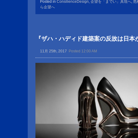
Posted in
ConsilienceDesign
,
企望を「までい」具現へ
,
危
ら企望へ
『ザハ・ハディド建築案の反故は日本
11月 25th, 2017
Posted 12:00 AM