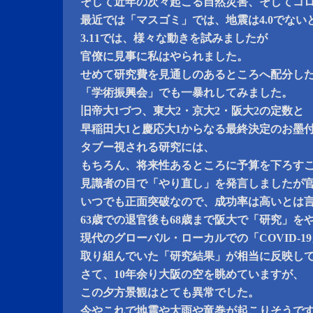
そして近年の次々起こる自然災害、そしてコ
最近では「マスゴミ」では、地震は4.0でない
3.11では、様々な動きを試みましたが
官僚に見事に私はやられました。
せめて研究費を見通しのあるところへ配分し
「学術振興会」でも一暴れしてみました。
旧帝大1づつ、東大2・京大2・阪大2の定数と
早稲田大1と慶応大1からなる最終決定のお墨
タブー視される研究には、
もちろん、将来性あるところに予算を下ろす
見識者の目で「やり直し」を発言しましたが
いつでも正面突破なので、成功率は高いとは
63歳での退官後も68歳まで阪大で「研究」を
現代のグローバル・ローカルでの「COVID-1
取り組んでいた「研究結果」が相当に反映し
さて、10年余り大阪の空を眺めていますが、
この夕方景観はとても異常でした。
今やこれで地震や大雨や竜巻が起こりそうで