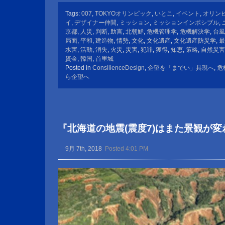
Tags:
007
,
TOKYOオリンピック
,
いとこ
,
イベント
,
オリン
イ
,
デザイナー仲間
,
ミッション
,
ミッションインポシブル
,
京都
,
人災
,
判断
,
助言
,
北朝鮮
,
危機管理学
,
危機解決学
,
台風
局面
,
平和
,
建造物
,
情勢
,
文化
,
文化遺産
,
文化遺産防災学
,
最
水害
,
活動
,
消失
,
火災
,
災害
,
犯罪
,
獲得
,
知恵
,
策略
,
自然災害
資金
,
韓国
,
首里城
Posted in
ConsilienceDesign
,
企望を「までい」具現へ
,
危
ら企望へ
『北海道の地震(震度7)はまた景観が
9月 7th, 2018
Posted 4:01 PM