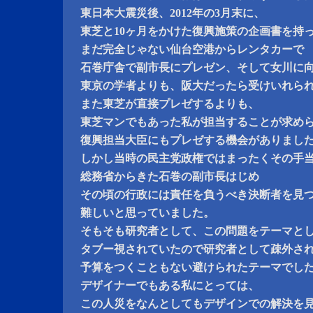
東日本大震災後、2012年の3月末に、
東芝と10ヶ月をかけた復興施策の企画書を持
まだ完全じゃない仙台空港からレンタカーで
石巻庁舎で副市長にプレゼン、そして女川に
東京の学者よりも、阪大だったら受けいれら
また東芝が直接プレゼするよりも、
東芝マンでもあった私が担当することが求め
復興担当大臣にもプレゼする機会がありまし
しかし当時の民主党政権ではまったくその手
総務省からきた石巻の副市長はじめ
その頃の行政には責任を負うべき決断者を見
難しいと思っていました。
そもそも研究者として、この問題をテーマと
タブー視されていたので研究者として疎外さ
予算をつくこともない避けられたテーマでし
デザイナーでもある私にとっては、
この人災をなんとしてもデザインでの解決を