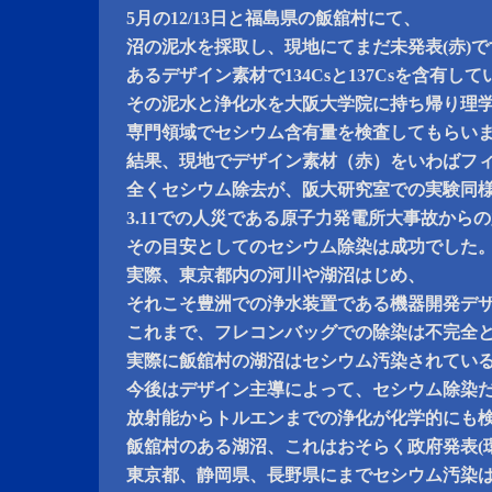
5月の12/13日と福島県の飯舘村にて、
沼の泥水を採取し、現地にてまだ未発表(赤)で
あるデザイン素材で134Csと137Csを含有
その泥水と浄化水を大阪大学院に持ち帰り理
専門領域でセシウム含有量を検査してもらい
結果、現地でデザイン素材（赤）をいわばフ
全くセシウム除去が、阪大研究室での実験同
3.11での人災である原子力発電所大事故から
その目安としてのセシウム除染は成功でした
実際、東京都内の河川や湖沼はじめ、
それこそ豊洲での浄水装置である機器開発デ
これまで、フレコンバッグでの除染は不完全
実際に飯舘村の湖沼はセシウム汚染されてい
今後はデザイン主導によって、セシウム除染
放射能からトルエンまでの浄化が化学的にも
飯舘村のある湖沼、これはおそらく政府発表(環
東京都、静岡県、長野県にまでセシウム汚染