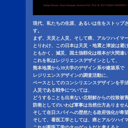
現代、私たちの生涯、あるいは生をストップ
す。
まず、天災と人災、そして癌、アルツハイマ
とりわけ、この日本は天災・地震と津波は避
ともかく、減災、国土強靱化は根本が大間違
これを私はレジリエンスデザインとして、
熊本地震から39大学のデザイン系や建築系で
レジリエンスデザインの調査活動に、
ベースとしてのコンシリエンスデザインを手
人災である戦争については、
どうすることも出来ない北朝鮮からの拉致被
防衛としてのいわば軍事は当然仕方ありませ
そして在日スパイへの歴然たる政府強化が希
そして、看医工学としては、癌とアルツハイ
これが看医工学のターゲットだと考えると、