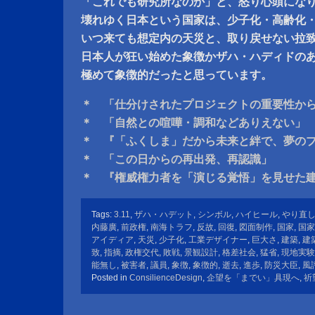
「これでも研究所なのか」と、怒り心頭にな
壊れゆく日本という国家は、少子化・高齢化
いつ来ても想定内の天災と、取り戻せない拉
日本人が狂い始めた象徴かザハ・ハディドの
極めて象徴的だったと思っています。
＊ 「仕分けされたプロジェクトの重要性か
＊ 「自然との喧嘩・調和などありえない」
＊ 『「ふくしま」だから未来と絆で、夢の
＊ 「この日からの再出発、再認識」
＊ 『権威権力者を「演じる覚悟」を見せた
Tags:
3.11
,
ザハ・ハデット
,
シンボル
,
ハイヒール
,
やり直
内藤廣
,
前政権
,
南海トラフ
,
反故
,
回復
,
図面制作
,
国家
,
国家
アイディア
,
天災
,
少子化
,
工業デザイナー
,
巨大さ
,
建築
,
建
致
,
指摘
,
政権交代
,
敗戦
,
景観設計
,
格差社会
,
猛省
,
現地実験
能無し
,
被害者
,
議員
,
象徴
,
象徴的
,
逝去
,
進歩
,
防災大臣
,
風
Posted in
ConsilienceDesign
,
企望を「までい」具現へ
,
祈