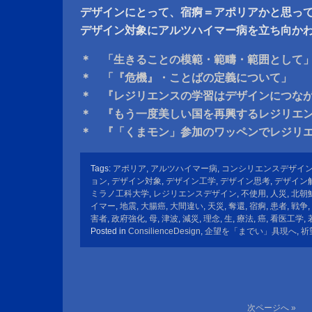
デザインにとって、宿痾＝アポリアかと思っ
デザイン対象にアルツハイマー病を立ち向か
＊ 「生きることの模範・範疇・範囲として
＊ 「『危機』・ことばの定義について」
＊ 『レジリエンスの学習はデザインにつな
＊ 『もう一度美しい国を再興するレジリエ
＊ 『「くまモン」参加のワッペンでレジリ
Tags:
アポリア
,
アルツハイマー病
,
コンシリエンスデザイ
ョン
,
デザイン対象
,
デザイン工学
,
デザイン思考
,
デザイン
ミラノ工科大学
,
レジリエンスデザイン
,
不使用
,
人災
,
北朝
イマー
,
地震
,
大腸癌
,
大間違い
,
天災
,
奪還
,
宿痾
,
患者
,
戦争
,
害者
,
政府強化
,
母
,
津波
,
減災
,
理念
,
生
,
療法
,
癌
,
看医工学
,
Posted in
ConsilienceDesign
,
企望を「までい」具現へ
,
祈
次ページへ »