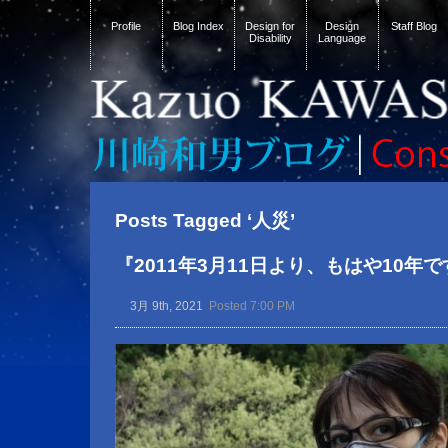
Profile
Blog Index
Design for
Design
Staff Blog
Disability
Language
Posts Tagged ‘人災’
『2011年3月11日より、もはや10年
3月 9th, 2021
Posted 7:00 PM