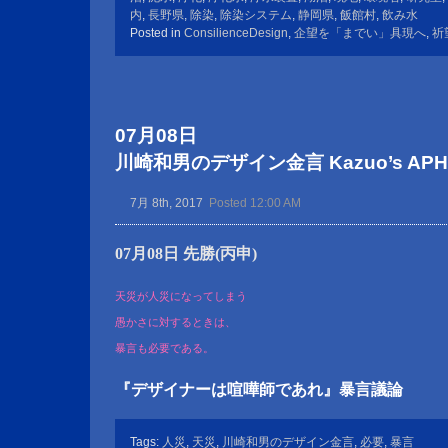
内
,
長野県
,
除染
,
除染システム
,
静岡県
,
飯館村
,
飲み水
Posted in
ConsilienceDesign
,
企望を「までい」具現へ
,
祈
07月08日
川崎和男のデザイン金言 Kazuo’s APHOR
7月 8th, 2017
Posted 12:00 AM
07月08日 先勝(丙申)
天災が人災になってしまう
愚かさに対するときは、
暴言も必要である。
『デザイナーは喧嘩師であれ』暴言議論
Tags:
人災
,
天災
,
川崎和男のデザイン金言
,
必要
,
暴言