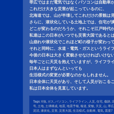
帯広ではまだ電気ではなくパソコンは自動車
これだけ大きな災害が起こっているのに、
北海道では、山が半壊してこれだけの景観は
さらに、液状化している土地上では、住宅が
どこが変わるのだろうか、それこそ江戸時代
私達はこの日本がいつでも災害大国であると
山崩れや液状化でこれほど町の様子が変わっ
それと同時に、水道・電気・ガスというライ
今後の日本は大きく変貌させなければいけな
毎年ごとに天災を抱えていますが、ライフラ
日本人はまずなんといっても
生活様式の変更が必要なのかもしれません。
日本全体に天災があり、そして人災がおこる
私は日本全体を見直しています。
Tags:
6強
,
ガス
,
パソコン
,
ライフライン
,
人災
,
住宅
,
傷跡
,
号
,
土地
,
土壌構成
,
地震
,
地震予報
,
報道
,
変貌
,
天災
,
山
,
帯広
泥沼
,
液状化
,
災害
,
災害大国
,
生活様式
,
自動車
,
電気
,
震度7