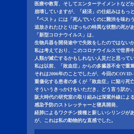
医療や教育、そしてエンターテイメントなど
崩壊していますが、「経済」の仕組みはもっ
『ペスト』には「死んでいくのに難渋を味わ
追放されたひとりぽっちの特異な状態の死が
「新型コロナウイルス」は、
生物兵器を開発途中で失敗をしたのではない
私は考えており、このコロナウイルスで世界
人類が滅亡するかもしれない人災だと思って
私は以前、「敗血症」からの多臓器不全で重
それは2006年のことでしたが、今回のCOVID-
重傷化する患者の多くが「敗血症」に陥り死
そういうきっかけをいただき、どう言う訳か
阪大時代の研究室の取り組みは深紫外線によ
感染予防のストレッチャーと寝具開発、
経肺によるワクチン接種と新しいシリンジが
が、これは私の動物的な直感でした。