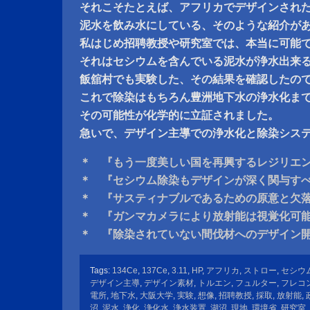
それこそたとえば、アフリカでデザインされ
泥水を飲み水にしている、そのような紹介が
私はじめ招聘教授や研究室では、本当に可能
それはセシウムを含んでいる泥水が浄水出来
飯舘村でも実験した、その結果を確認したの
これで除染はもちろん豊洲地下水の浄水化ま
その可能性が化学的に立証されました。
急いで、デザイン主導での浄水化と除染シス
＊ 『もう一度美しい国を再興するレジリエ
＊ 『セシウム除染もデザインが深く関与す
＊ 『サスティナブルであるための原意と欠
＊ 『ガンマカメラにより放射能は視覚化可
＊ 『除染されていない間伐材へのデザイン
Tags:
134Ce
,
137Ce
,
3.11
,
HP
,
アフリカ
,
ストロー
,
セシウ
デザイン主導
,
デザイン素材
,
トルエン
,
フュルター
,
フレコ
電所
,
地下水
,
大阪大学
,
実験
,
想像
,
招聘教授
,
採取
,
放射能
,
沼
,
泥水
,
浄化
,
浄化水
,
浄水装置
,
湖沼
,
現地
,
環境省
,
研究室
,