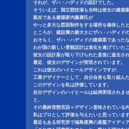
それが、ザハ・ハディドの設計でした。
そういえば、国立競技場も当時は彼女の建築
親友である建築家内藤廣氏が
やっと多大な図面制作をする場所を確保した
ところが、建設費の膨大さにザハ・ハディド
おそらく、ザハ・ハディドの建築案であった
わが国の新しい景観設計は進化を遂げていた
彼女の設計案が取り下げられた直後に逝去さ
最近、彼女のデザインが実現されています。
これは彼女のハイヒールデザインですが、
工業デザイナーとして、自分自身も取り組ん
このデザインを私は評価しています。
自分デザインのハイヒールは結局実現されま
と、
その最終形態言語＝デザイン意味されている
私はプロとして評価を与えたいと思っていま
最近もある研究所で福島復興の基盤アイディ