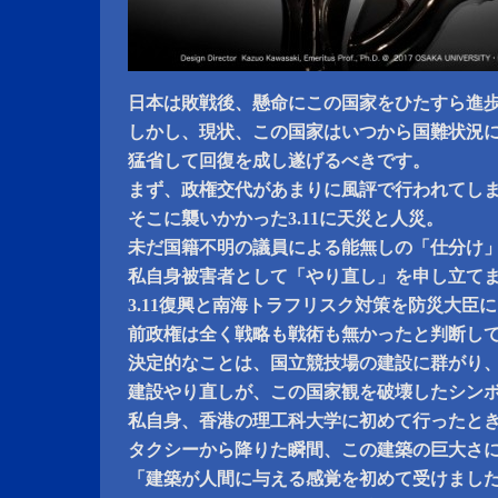
日本は敗戦後、懸命にこの国家をひたすら進
しかし、現状、この国家はいつから国難状況
猛省して回復を成し遂げるべきです。
まず、政権交代があまりに風評で行われてし
そこに襲いかかった3.11に天災と人災。
未だ国籍不明の議員による能無しの「仕分け
私自身被害者として「やり直し」を申し立て
3.11復興と南海トラフリスク対策を防災大臣
前政権は全く戦略も戦術も無かったと判断し
決定的なことは、国立競技場の建設に群がり
建設やり直しが、この国家観を破壊したシン
私自身、香港の理工科大学に初めて行ったと
タクシーから降りた瞬間、この建築の巨大さ
「建築が人間に与える感覚を初めて受けまし