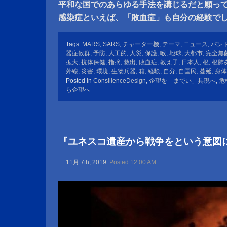
平和な国でのあらゆる手法を講じるだと願っ
感染症といえば、「敗血症」も自分の経験で
Tags:
MARS
,
SARS
,
チャーター機
,
テーマ
,
ニュース
,
パン
器症候群
,
予防
,
人工的
,
人災
,
保護
,
喉
,
地球
,
大都市
,
完全無
拡大
,
抗体保健
,
指摘
,
救出
,
敗血症
,
教え子
,
日本人
,
根
,
根肺
外線
,
災害
,
環境
,
生物兵器
,
箱
,
経験
,
自分
,
自国民
,
蔓延
,
身体
Posted in
ConsilienceDesign
,
企望を「までい」具現へ
,
危
ら企望へ
『ユネスコ遺産から戦争をという意図
11月 7th, 2019
Posted 12:00 AM