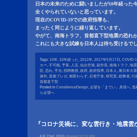
日本の未来のために闘いましたが10年経った
全くやられていないと思っています。
現在のCOVID-19での政府指導も、
まったく同じように繰り返しています。
やがて、南海トラフ、首都直下型地震の恐れ
これにも大きな試練を日本人は待ち受けるで
Tags:
10年
,
10年経った
,
2012年
,
2017年5月17日
,
COVID-1
カー
,
不可能
,
予算
,
人災
,
仙台空港
,
副市長
,
南海トラフ
,
地震
臣
,
恐れ
,
手当
,
招聘教授
,
政府
,
政府指導
,
日本人
,
東日本大震
疎外
,
直接プレゼ
,
相変わらず
,
石巻庁舎
,
研究室
,
総務省
,
行
首都直下型
Posted in
ConsilienceDesign
,
企望を「までい」具現へ
,
危
ら企望へ
『コロナ災禍に、変な雲行き・地震雲
6月 23rd, 2020
Posted 10:32 PM