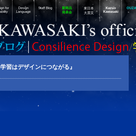
gn for
Design
Staff Blog
新商品
Kazuo
OUZ
東日本
ability
Language
Kawasaki
発表会
大震災
の学習はデザインにつながる』