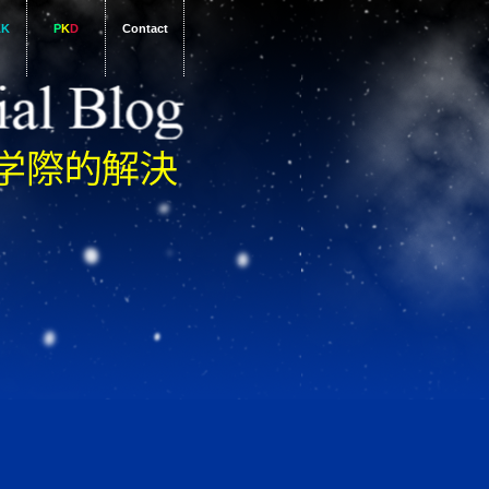
AK
P
K
D
Contact