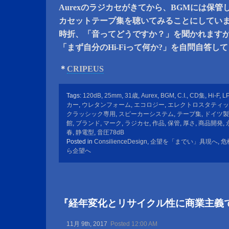
Aurexのラジカセがきてから、BGMには保管
カセットテープ集を聴いてみることにしてい
時折、「音ってどうですか？」を聞かれます
「まず自分のHi-Fiって何か?」を自問自答し
＊
CRIPEUS
Tags:
120dB
,
25mm
,
31歳
,
Aurex
,
BGM
,
C.I.
,
CD集
,
Hi-F
,
L
カー
,
ウレタンフォーム
,
エコロジー
,
エレクトロスタティッ
クラッシック専用
,
スピーカーシステム
,
テープ集
,
ドイツ製
館
,
ブランド
,
マーク
,
ラジカセ
,
作品
,
保管
,
厚さ
,
商品開発
,
春
,
静電型
,
音圧78dB
Posted in
ConsilienceDesign
,
企望を「までい」具現へ
,
危
ら企望へ
『経年変化とリサイクル性に商業主義
11月 9th, 2017
Posted 12:00 AM