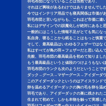
羽毛布団になっていることは当然であり、
それほど興味があるわけではありませんでし
今ではインテリア用品でも寝具関係は市価が
羽毛布団と言いながらも、これほど市価に違
私にはデザインでの誤魔化しが絶対にあると
一般的にはこうした情報不足がとても気にな
私自身、寝ることから眠ることはもっと慎重
そして、最高級品はいわゆるフェザーではな
私はすべてが鳥の羽＝フェザーだと思い込ん
先般、羽毛布団の最高級品を初めて知りまし
もう最高級品というと値段のつけようもない
羽毛布団のランクも次のようだということで
ダック→グース→マザーグース→アイダーダ
このアイダーダックというのはアイスランド
卵を温めるアイダーダックの胸の毛を卵を温
羽毛であり、アイダーダックの巣に残された
生まれて初めて、しかも本物を触って実感し
羽毛はフェザーで真っ白というイメージは、深