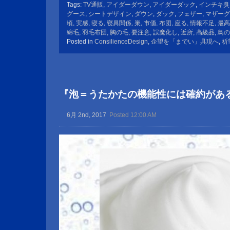
Tags:
TV通販
,
アイダーダウン
,
アイダーダック
,
インチキ臭
グース
,
シートデザイン
,
ダウン
,
ダック
,
フェザー
,
マザーグ
頃
,
実感
,
寝る
,
寝具関係
,
巣
,
市価
,
布団
,
座る
,
情報不足
,
最高
綿毛
,
羽毛布団
,
胸の毛
,
要注意
,
誤魔化し
,
近所
,
高級品
,
鳥の
Posted in
ConsilienceDesign
,
企望を「までい」具現へ
,
祈
『泡＝うたかたの機能性には確約があ
6月 2nd, 2017
Posted 12:00 AM