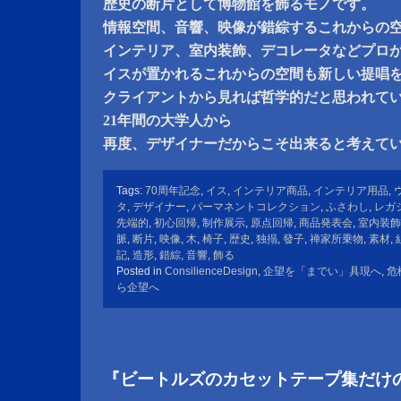
歴史の断片として博物館を飾るモノです。
情報空間、音響、映像が錯綜するこれからの
インテリア、室内装飾、デコレータなどプロ
イスが置かれるこれからの空間も新しい提唱
クライアントから見れば哲学的だと思われて
21年間の大学人から
再度、デザイナーだからこそ出来ると考えて
Tags:
70周年記念
,
イス
,
インテリア商品
,
インテリア用品
,
タ
,
デザイナー
,
パーマネントコレクション
,
ふさわし
,
レガ
先端的
,
初心回帰
,
制作展示
,
原点回帰
,
商品発表会
,
室内装飾
脈
,
断片
,
映像
,
木
,
椅子
,
歴史
,
独搨
,
發子
,
禅家所乗物
,
素材
,
記
,
造形
,
錯綜
,
音響
,
飾る
Posted in
ConsilienceDesign
,
企望を「までい」具現へ
,
危
ら企望へ
『ビートルズのカセットテープ集だけ