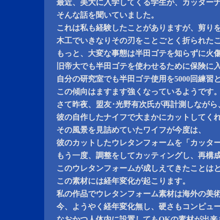
最近、美大に入学してくる学生が、カッター
そんな話を聞いていました。
これは私も経験したことがありますが、剪り
木工でいきなりその刃をことごとく折られた
もっと、大変な事態は半田ゴテを知らずに火
旧帝大でも半田ゴテを使わせるために保険に
自分の研究室でも半田ゴテ使用を5000回練習
この傾向はますます強くなっているようです
さて昨夜、盟友･光野有次氏が再計測しながら
彼の自作したナイフで大まかにカットしてく
その風景を見詰めていたワイフが今度は、
彼のカットしたウレタンフォームを「カッタ
もう一度、調整をしてカッティングし、再構
このウレタンフォームが成しえてきたことは
この素材には経年変化が起こります。
私の作品でウレタンフォーム素材は海外の美
今、ようやく経年変化無し、硬さもコンピュ
なおかつ人体内に設置してもOKの素材が出来