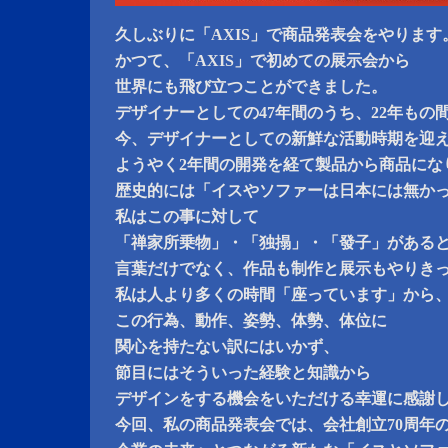
久しぶりに「AXIS」で商品発表会をやります
かつて、「AXIS」で初めての展示会から
世界にも飛び立つことができました。
デザイナーとしての47年間のうち、22年もの
今、デザイナーとしての新鮮な活動時期を迎
ようやく2年間の開発を経て製品から商品にな
歴史的には「イスやソファーは日本には無か
私はこの事に対して
「禅家所乗物」・「独搨」・「發子」がある
言葉だけでなく、作品も制作と展示もやりき
私は人より多くの時間「座っています」から
この行為、動作、姿勢、体勢、体位に
関心を持たない訳にはいかず、
節目にはそういった経験と知識から
デザインをする機会をいただける幸運に感謝
今回、私の商品発表会では、会社創立70周年