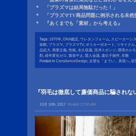
＊ 「プラズマは結局無駄だった！」
＊ 「プラズマTV商品問題に例示される未然
＊ 『あくまでも「素材」から考える』
Tags:
1970年
,
DNA鑑定
,
ウレタンフォーム
,
スピーカーシ
術館
,
プラズマ
,
プラズマTV
,
ポリカーボネート
,
リサイクル
品拡大
,
商業主義
,
性能
,
永久収蔵
,
洗浄スポンジ
,
環境ホルモ
剤
,
経年変化ゼロ
,
製造中止
,
賢人会議
,
遺伝子操作
,
非難
Posted in
ConsilienceDesign
,
企望を「までい」具現へ
,
祈
『羽毛は徹底して廉価商品に騙されな
10月 10th, 2017
Posted 12:00 AM