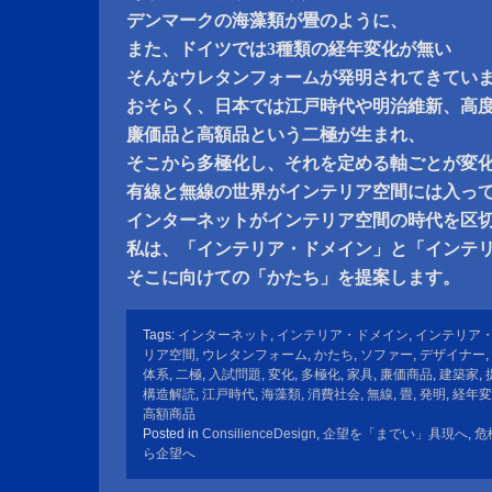
デンマークの海藻類が畳のように、
また、ドイツでは3種類の経年変化が無い
そんなウレタンフォームが発明されてきてい
おそらく、日本では江戸時代や明治維新、高
廉価品と高額品という二極が生まれ、
そこから多極化し、それを定める軸ごとが変
有線と無線の世界がインテリア空間には入っ
インターネットがインテリア空間の時代を区
私は、「インテリア・ドメイン」と「インテ
そこに向けての「かたち」を提案します。
Tags:
インターネット
,
インテリア・ドメイン
,
インテリア
リア空間
,
ウレタンフォーム
,
かたち
,
ソファー
,
デザイナー
,
体系
,
二極
,
入試問題
,
変化
,
多極化
,
家具
,
廉価商品
,
建築家
,
構造解読
,
江戸時代
,
海藻類
,
消費社会
,
無線
,
畳
,
発明
,
経年変
高額商品
Posted in
ConsilienceDesign
,
企望を「までい」具現へ
,
危
ら企望へ