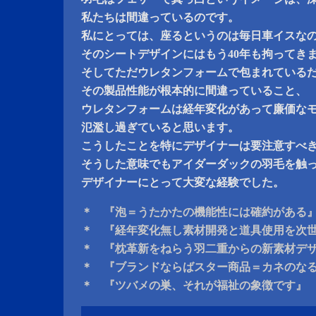
私たちは間違っているのです。
私にとっては、座るというのは毎日車イスな
そのシートデザインにはもう40年も拘ってき
そしてただウレタンフォームで包まれている
その製品性能が根本的に間違っていること、
ウレタンフォームは経年変化があって廉価な
氾濫し過ぎていると思います。
こうしたことを特にデザイナーは要注意すべ
そうした意味でもアイダーダックの羽毛を触
デザイナーにとって大変な経験でした。
＊ 『泡＝うたかたの機能性には確約がある
＊ 『経年変化無し素材開発と道具使用を次
＊ 『枕革新をねらう羽二重からの新素材デ
＊ 『ブランドならばスター商品＝カネのな
＊ 『ツバメの巣、それが福祉の象徴です』