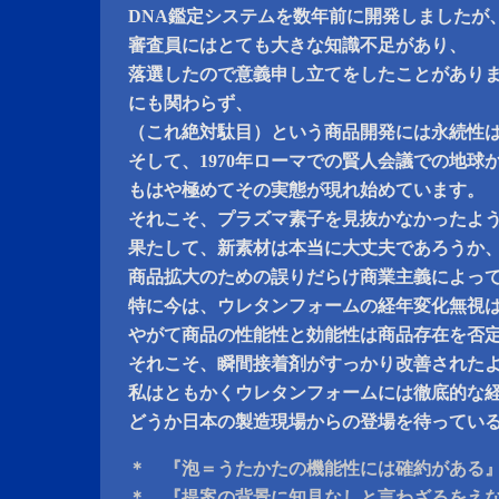
DNA鑑定システムを数年前に開発しましたが
審査員にはとても大きな知識不足があり、
落選したので意義申し立てをしたことがあり
にも関わらず、
（これ絶対駄目）という商品開発には永続性
そして、1970年ローマでの賢人会議での地球
もはや極めてその実態が現れ始めています。
それこそ、プラズマ素子を見抜かなかったよ
果たして、新素材は本当に大丈夫であろうか
商品拡大のための誤りだらけ商業主義によっ
特に今は、ウレタンフォームの経年変化無視
やがて商品の性能性と効能性は商品存在を否
それこそ、瞬間接着剤がすっかり改善された
私はともかくウレタンフォームには徹底的な
どうか日本の製造現場からの登場を待ってい
＊ 『泡＝うたかたの機能性には確約がある
＊ 『提案の背景に知見なしと言わざるをえ