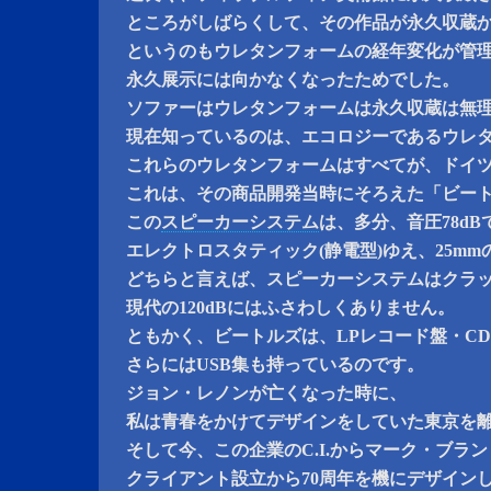
ところがしばらくして、その作品が永久収蔵
というのもウレタンフォームの経年変化が管
永久展示には向かなくなったためでした。
ソファーはウレタンフォームは永久収蔵は無
現在知っているのは、エコロジーであるウレ
これらのウレタンフォームはすべてが、ドイ
これは、その商品開発当時にそろえた「ビー
この
スピーカーシステム
は、多分、音圧78dB
エレクトロスタティック(静電型)ゆえ、25m
どちらと言えば、スピーカーシステムはクラ
現代の120dBにはふさわしくありません。
ともかく、ビートルズは、LPレコード盤・C
さらにはUSB集も持っているのです。
ジョン・レノンが亡くなった時に、
私は青春をかけてデザインをしていた東京を
そして今、この企業のC.I.からマーク・ブラ
クライアント設立から70周年を機にデザイン