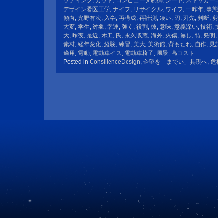
ッティング
,
カット
,
コンピュータ制御
,
シート
,
ストッカー
デザイン看医工学
,
ナイフ
,
リサイクル
,
ワイフ
,
一昨年
,
事態
傾向
,
光野有次
,
入学
,
再構成
,
再計測
,
凄い
,
刃
,
刃先
,
判断
,
剪
大変
,
学生
,
対象
,
幸運
,
強く
,
役割
,
彼
,
意味
,
意義深い
,
技術
,
大
,
昨夜
,
最近
,
木工
,
氏
,
永久収蔵
,
海外
,
火傷
,
無し
,
特
,
発明
,
素材
,
経年変化
,
経験
,
練習
,
美大
,
美術館
,
背もたれ
,
自作
,
見
適用
,
電動
,
電動車イス
,
電動車椅子
,
風景
,
高コスト
Posted in
ConsilienceDesign
,
企望を「までい」具現へ
,
危