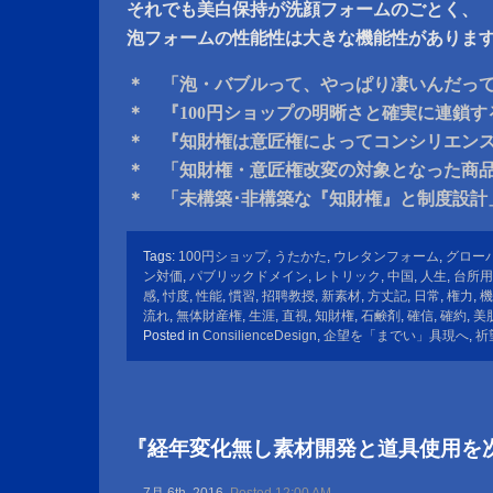
それでも美白保持が洗顔フォームのごとく、
泡フォームの性能性は大きな機能性がありま
＊ 「泡・バブルって、やっぱり凄いんだっ
＊ 『100円ショップの明晰さと確実に連鎖
＊ 『知財権は意匠権によってコンシリエン
＊ 「知財権・意匠権改変の対象となった商
＊ 「未構築･非構築な『知財権』と制度設計
Tags:
100円ショップ
,
うたかた
,
ウレタンフォーム
,
グロー
ン対価
,
パブリックドメイン
,
レトリック
,
中国
,
人生
,
台所用
感
,
忖度
,
性能
,
慣習
,
招聘教授
,
新素材
,
方丈記
,
日常
,
権力
,
機
流れ
,
無体財産権
,
生涯
,
直視
,
知財権
,
石鹸剤
,
確信
,
確約
,
美
Posted in
ConsilienceDesign
,
企望を「までい」具現へ
,
祈
『経年変化無し素材開発と道具使用を