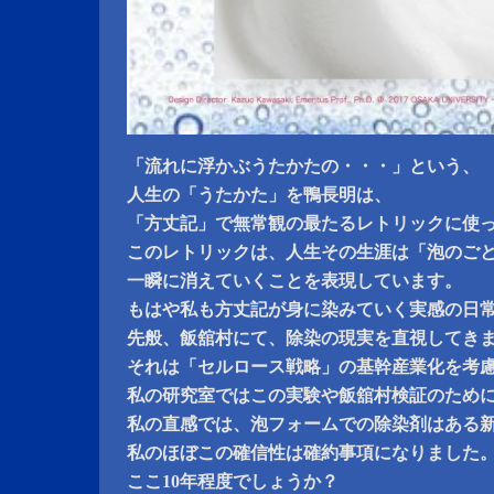
「流れに浮かぶうたかたの・・・」という、
人生の「うたかた」を鴨長明は、
「方丈記」で無常観の最たるレトリックに使
このレトリックは、人生その生涯は「泡のご
一瞬に消えていくことを表現しています。
もはや私も方丈記が身に染みていく実感の日
先般、飯舘村にて、除染の現実を直視してき
それは「セルロース戦略」の基幹産業化を考
私の研究室ではこの実験や飯舘村検証のため
私の直感では、泡フォームでの除染剤はある
私のほぼこの確信性は確約事項になりました
ここ10年程度でしょうか？