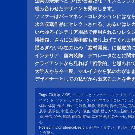
企業の未来へとつながる新たな「イスとソフ
組み合わせたデザインを発表します。
ソファーはパーマネントコレクションにはな
永久収蔵作品にセレクトされる、あるいはレ
いわゆるインテリア用品で使用されるウレタ
博物館、さらには美術館も取り上げてくれま
揺るぎない存在のため「素材開発」に徹底的
インテリア、室内装飾、デコレータなどに関
クライアントから見れば「哲学的」と思われ
大学人から今一度、マルイチから私のわがま
デザイナーとしての私だから出来ることを考
Tags:
70周年
,
AXIS
,
イス
,
イスとソファー
,
インテリア
,
イ
イアント
,
ソファー
,
デコレータ
,
パーマネントコレクション
体位
,
体勢
,
作品
,
初めて
,
制作
,
動作
,
博物館
,
哲学
,
商品
,
商品
展示
,
展示会
,
幸運
,
座って
,
徹底
,
感謝
,
揺るぎない
,
新鮮
,
未
搨
,
発信
,
發子
,
知識
,
禅家所乗物
,
素材開発
,
組み合わせ
,
経験
心
Posted in
ConsilienceDesign
,
企望を「までい」具現へ
,
危
ら企望へ