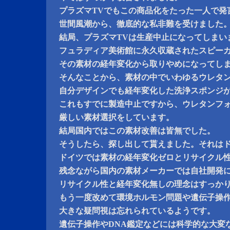
プラズマTVでもこの商品化をたった一人で発
世間風潮から、徹底的な私非難を受けました
結局、プラズマTVは生産中止になってしまい
フュラディア美術館に永久収蔵されたスピー
その素材の経年変化から取りやめになってし
そんなことから、素材の中でいわゆるウレタ
自分デザインでも経年変化した洗浄スポンジ
これもすでに製造中止ですから、ウレタンフ
厳しい素材選択をしています。
結局国内ではこの素材改善は皆無でした。
そうしたら、探し出して貰えました。それは
ドイツでは素材の経年変化ゼロとリサイクル
残念ながら国内の素材メーカーでは自社開発
リサイクル性と経年変化無しの理念はすっか
もう一度改めて環境ホルモン問題や遺伝子操
大きな疑問視は忘れられているようです。
遺伝子操作やDNA鑑定などには科学的な大変