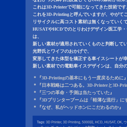
これは3D-Printerで可能になってきた技術で
これを3D-Printingと呼んでいますが、や
リサイクルに高コスト素材は無くなっていく
HUSATやHCDでのとりわけデザイン医工学
は、
新しい素材が適用されていくものと判断して
光野氏とワイフのおかげで、
変形してきた体型を矯正する車イスシートが
新しい素材での電動車イスデザインは、自分
＊『3D-Printingの基本にもう一度戻るために
＊『日本戦略は二つある。3D-Printerと3D-Prin
＊『三つの革命・予測は当たっていた』
＊『3Dプリンターブームは「軽薄な流行」に
＊『なぜ、私がヘッドホンにこだわるのか』
Tags:
3D Printer
,
3D Printing
,
5000回
,
HCD
,
HUSAT
,
OK
,
ウ