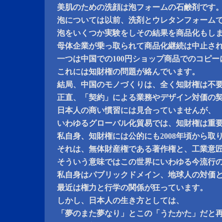
美肌のための洗顔は泡フォームの石鹸剤です
泡については以前、洗剤とウレタンフォーム
泡をいくつか実験をしその結果を商品化もし
母体企業が乗っ取られて商品化継続は中止さ
一つは中国での100円ショップ商品でのコピ
これには知財権の問題が絡んでいます。
結局、中国のモノづくりは、全く知財権は不
正直、「契約」による業務やデザイン対価の
日本人の商い慣習には見合っていませんが、
いわゆるグローバル化貿易では、知財権は重
私自身、知財権には公的にも2008年頃から取
それは、無体財産権である著作権と、工業意
そういう意味ではこの世界にいわゆる今流行
私自身はパブリックドメイン、地球人の対価
最近は権力と行学の関係が狂っています。
しかし、日本人の生き方としては、
「夢のまた夢なり」とこの「うたかた」だと