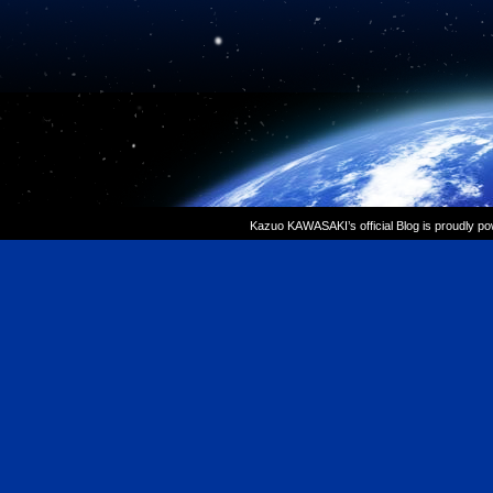
Kazuo KAWASAKI’s official Blog is proudly p