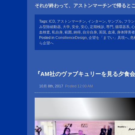
それが終わって、アストンマーチンで帰ると
Tags:
ICD
,
アストンマーチン
,
インターン
,
サンプル
,
フラン
み型除細動器
,
大学
,
安全
,
安心
,
定期検診
,
専門
,
循環器系
,
心
血検査
,
私自身
,
範囲
,
納得
,
自分自身
,
英国
,
血液
,
身体障害者
Posted in
ConsilienceDesign
,
企望を「までい」具現へ
,
危
ら企望へ
『AM社のヴァブキュリーを見る夕食
10月 8th, 2017
Posted 12:00 AM