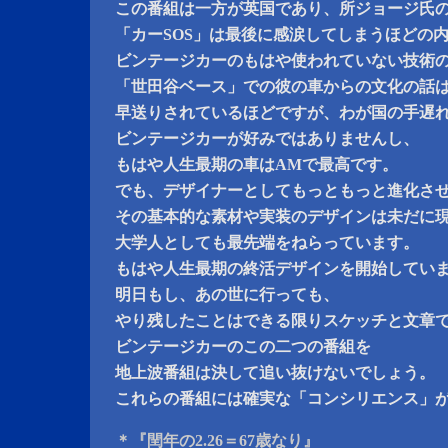
この番組は一方が英国であり、所ジョージ氏
「カーSOS」は最後に感涙してしまうほどの
ビンテージカーのもはや使われていない技術
「世田谷ベース」での彼の車からの文化の話
早送りされているほどですが、わが国の手遅
ビンテージカーが好みではありませんし、
もはや人生最期の車はAMで最高です。
でも、デザイナーとしてもっともっと進化さ
その基本的な素材や実装のデザインは未だに
大学人としても最先端をねらっています。
もはや人生最期の終活デザインを開始してい
明日もし、あの世に行っても、
やり残したことはできる限りスケッチと文章
ビンテージカーのこの二つの番組を
地上波番組は決して追い抜けないでしょう。
これらの番組には確実な「コンシリエンス」
＊『閏年の2.26＝67歳なり』