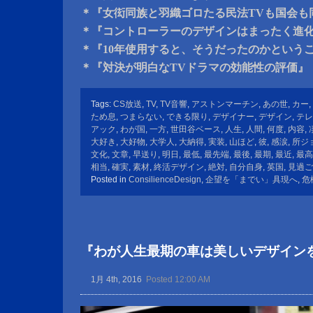
＊『女衒同族と羽織ゴロたる民法TVも国会も
＊『コントローラーのデザインはまったく進
＊『10年使用すると、そうだったのかという
＊『対決が明白なTVドラマの効能性の評価』
Tags:
CS放送
,
TV
,
TV音響
,
アストンマーチン
,
あの世
,
カー
,
ため息
,
つまらない
,
できる限り
,
デザイナー
,
デザイン
,
テレ
アック
,
わが国
,
一方
,
世田谷ベース
,
人生
,
人間
,
何度
,
内容
,
大好き
,
大好物
,
大学人
,
大納得
,
実装
,
山ほど
,
彼
,
感涙
,
所ジ
文化
,
文章
,
早送り
,
明日
,
最低
,
最先端
,
最後
,
最期
,
最近
,
最高
相当
,
確実
,
素材
,
終活デザイン
,
絶対
,
自分自身
,
英国
,
見過ご
Posted in
ConsilienceDesign
,
企望を「までい」具現へ
,
危
『わが人生最期の車は美しいデザイン
1月 4th, 2016
Posted 12:00 AM