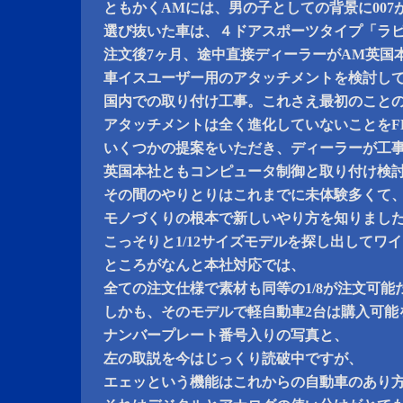
ともかくAMには、男の子としての背景に007
選び抜いた車は、４ドアスポーツタイプ「ラピ
注文後7ヶ月、途中直接ディーラーがAM英国
車イスユーザー用のアタッチメントを検討し
国内での取り付け工事。これさえ最初のこと
アタッチメントは全く進化していないことをF
いくつかの提案をいただき、ディーラーが工
英国本社ともコンピュータ制御と取り付け検
その間のやりとりはこれまでに未体験多くて
モノづくりの根本で新しいやり方を知りまし
こっそりと1/12サイズモデルを探し出してワ
ところがなんと本社対応では、
全ての注文仕様で素材も同等の1/8が注文可能
しかも、そのモデルで軽自動車2台は購入可能
ナンバープレート番号入りの写真と、
左の取説を今はじっくり読破中ですが、
エェッという機能はこれからの自動車のあり