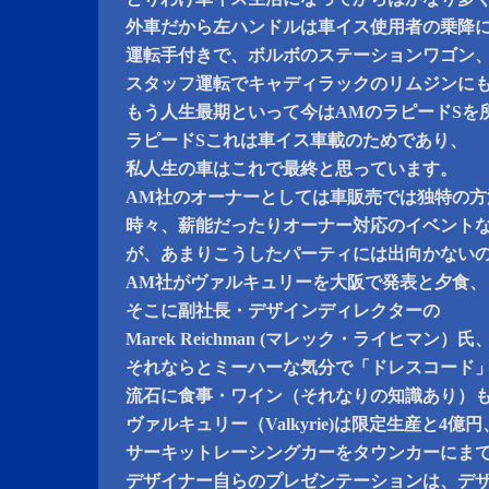
外車だから左ハンドルは車イス使用者の乗降
運転手付きで、ボルボのステーションワゴン
スタッフ運転でキャディラックのリムジンに
もう人生最期といって今はAMのラピードSを
ラピードSこれは車イス車載のためであり、
私人生の車はこれで最終と思っています。
AM社のオーナーとしては車販売では独特の方
時々、薪能だったりオーナー対応のイベント
が、あまりこうしたパーティには出向かない
AM社がヴァルキュリーを大阪で発表と夕食、
そこに副社長・デザインディレクターの
Marek Reichman (マレック・ライヒマ
それならとミーハーな気分で「ドレスコード
流石に食事・ワイン（それなりの知識あり）
ヴァルキュリー（Valkyrie)は限定生産と4億円
サーキットレーシングカーをタウンカーにま
デザイナー自らのプレゼンテーションは、デ