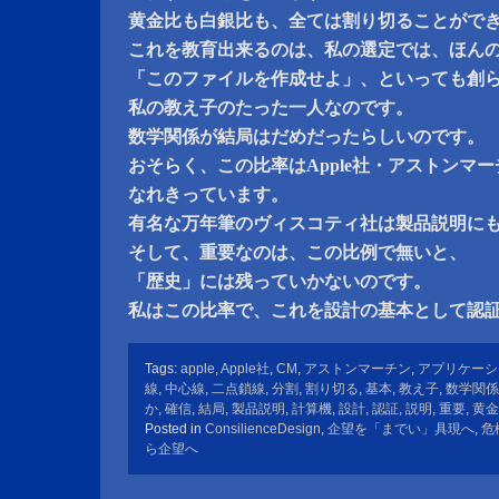
黄金比も白銀比も、全ては割り切ることがで
これを教育出来るのは、私の選定では、ほん
「このファイルを作成せよ」、といっても創
私の教え子のたった一人なのです。
数学関係が結局はだめだったらしいのです。
おそらく、この比率はApple社・アストンマ
なれきっています。
有名な万年筆のヴィスコティ社は製品説明に
そして、重要なのは、この比例で無いと、
「歴史」には残っていかないのです。
私はこの比率で、これを設計の基本として認
Tags:
apple
,
Apple社
,
CM
,
アストンマーチン
,
アプリケーシ
線
,
中心線
,
二点鎖線
,
分割
,
割り切る
,
基本
,
教え子
,
数学関係
か
,
確信
,
結局
,
製品説明
,
計算機
,
設計
,
認証
,
説明
,
重要
,
黄金
Posted in
ConsilienceDesign
,
企望を「までい」具現へ
,
危
ら企望へ