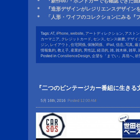
＊ 『新作007・ボンドカーでも確認できた曲
＊ 『造形デザインがレジリエンスデザイン
＊ 「人形・ワイフのコレクションにみる『
Tags:
AT
,
iPhone
,
website
,
アートディレクション
,
アストン
カーマニア
,
クレジットカード
,
センス
,
センス錬磨
,
デザイ
ジン
,
レイアウト
,
住宅関係
,
保険関係、iPad
,
信念
,
写真
,
厳
情報集約
,
教え子
,
産業的
,
男性誌
,
経済的
,
雑
,
雑木林
,
雑草
,
Posted in
ConsilienceDesign
,
企望を「までい」具現へ
,
祈
『二つのビンテージカー番組に生きる
5月 16th, 2016
Posted 12:00 AM