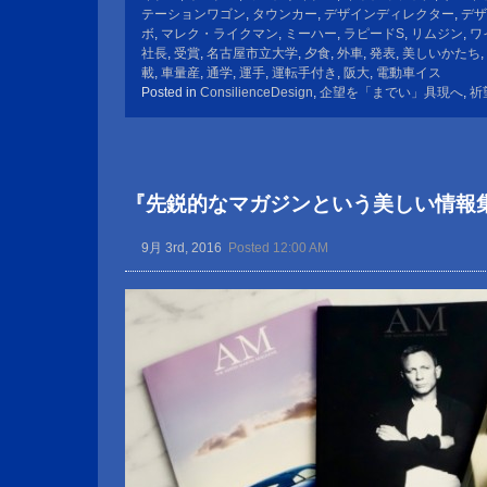
テーションワゴン
,
タウンカー
,
デザインディレクター
,
デザ
ボ
,
マレク・ライクマン
,
ミーハー
,
ラピードS
,
リムジン
,
ワ
社長
,
受賞
,
名古屋市立大学
,
夕食
,
外車
,
発表
,
美しいかたち
,
載
,
車量産
,
通学
,
運手
,
運転手付き
,
阪大
,
電動車イス
Posted in
ConsilienceDesign
,
企望を「までい」具現へ
,
祈
『先鋭的なマガジンという美しい情報
9月 3rd, 2016
Posted 12:00 AM