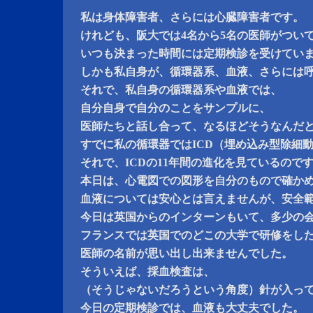
私は身体障害者、さらには心臓障害者です。
けれども、阪大では4名から5名の医師がつい
いつも決まった時間には定期検診を受けてい
しかも私自身が、循環器系、血液、さらには
それで、私自身の循環器系や血液では、
自分自身で自分のことをサンプルに、
医師たちと話し合って、なるほどそうなんだ
すでに私の循環器ではICD（埋め込み型除細
それで、ICDの11年間の進化を見ているので
本日は、心電図での図形を自分のもので確か
血液については安心とは言えませんが、安全
今日は英国からのインターンもいて、多少の
フランスでは英国でのどこの大学で研修をし
医師の名前が思い出し出来ませんでした。
そういえば、採血検査は、
（そうじゃないだろうという角度）針が入っ
今日の定期検診では、血液も大丈夫でした。