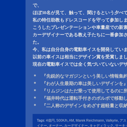
で、
ほぼ30名が見て、触って、聞けるという夕べ
私の特任助教もドレスコードを守って参加し
こうしたプレゼンテーションや車量産での新
カーデザイナーである教え子たちに一番参加
た。
今、私は自分自身の電動車イスを開発してい
以前の車イスは相当にデザイン賞を受賞しま
現在の電動車イスでは全く気づいていないデ
＊ 『先鋭的なマガジンという美しい情報集
＊ 『わが人生最期の車は美しいデザインを
＊ 『リムジンはただ乗って使用してるのに
＊ 『福井時代は運転手付きのボルボで移動
＊ 『二人称のデザインをめざす超軽量と収
Tags:
4億円
,
500K/h
,
AM
,
Marek Reichmann
,
Valkyrie
,
アス
イナー
,
オーナー
,
カーデザイナー
,
キャディラック
,
サーキ