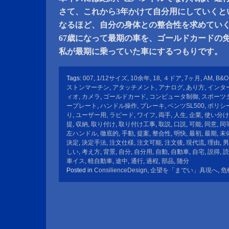
さて、これから3年かけて自分用にしていくと
なるほど、自分の身体との整合性を求めてい
67歳になって最期の車を、ゴールドカードの
私が最期に乗っていた車にするつもりです。
Tags:
007
,
1/12サイズ
,
10余年
,
18
,
４ドア
,
7ヶ月
,
AM
,
B&O
ストンマーチン
,
アタッチメント
,
アナログ
,
あり方
,
インタ
ィオ
,
カメラ
,
ゴールドカード
,
コンピュータ制御
,
スポーツ
ープレート
,
ハンドル操作
,
ブレーキ
,
ベンツSL500
,
ポリシ
り
,
ユーザー用
,
ラピード
,
ワイフ
,
両手
,
人生
,
企業
,
使い分け
提
,
収納
,
取り付け
,
取り付け工事
,
取説
,
口説
,
可能
,
同意
,
同
左ハンドル
,
徹底的
,
手動
,
提案
,
整合性
,
明快
,
最初
,
最期
,
未
決定
,
決定手法
,
注文仕様
,
注文可能
,
注文後
,
現代流
,
理由
,
男
しい
,
考え方
,
背景
,
自分
,
自分用
,
自動
,
自動車
,
自宅
,
説得
,
読
車イス
,
軽自動車
,
途中
,
通行
,
過程
,
部品
,
随分
Posted in
ConsilienceDesign
,
企望を「までい」具現へ
,
危