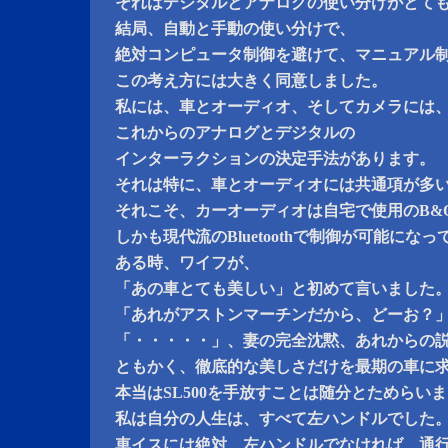
それはデジタルとアナログの使い分けがとて
結局、自動と手動の使い分けで、
絶対コンピュータ制御を避けて、マニュアル
この考え方には大きく同意しました。
私には、車とオーディオ、そしてカメラには
これからのアナログとデジタルの
インターラクションの決定手法があります。
それは特に、車とオーディオには共通項が多
それこそ、カーオーディオは自宅で使用のB&
しかも現代流のBluetoothで制御が可能にな
ある時、ワイフが、
「あの車とても美しい」と初めて言いました
「あれがアストンマーチンだから、どーお？
「・・・・・」、妻の完全沈黙、あれからの
ともかく、徹底的な美しさだけを最期の車に
本当はSL500を手放すことは随分とためらい
私は自分の人生は、すべて左ハンドルでした
車イスには絶対、左ハンドルでなければ、通