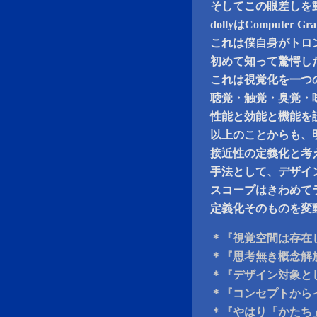
そしてこの眼差しを動
dollyはCompute
これは僕自身がトロ
初めて知って驚愕し
これは視覚化を一つ
聴覚・触覚・臭覚・
性能と効能と機能を
以上のことからも、
接近性の定義化と考
手法として、デザイ
スコープはきわめて
定義化そのものを変動
＊『視覚空間は存在
＊『思考無き概念解
＊『デザイン対象と
＊『コンセプトから
＊『やはり「かたち