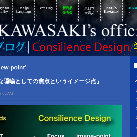
gn for
Design
Staff Blog
新商品
Kazuo
OUZ
東日本
ability
Language
Kawasaki
発表会
大震災
iew-point’
な隠喩としての焦点というイメージ点』
2:00 AM