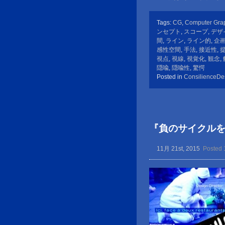
Tags:
CG
,
Computer Gra
ンセプト
,
スコープ
,
デザ
間
,
ライン
,
ライン的
,
企
感性空間
,
手法
,
接近性
,
視点
,
視線
,
視覚化
,
観念
,
隠喩
,
隠喩性
,
驚愕
Posted in
ConsilienceDe
『負のサイクル
11月 21st, 2015
Posted 