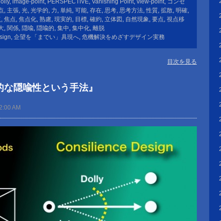
olly
,
image-point
,
PERSPECTIVE
,
Vanishing Point
,
view-point
,
コンセ
点
,
主張
,
光
,
光学的
,
力
,
単純
,
可能
,
存在
,
思考
,
思考方法
,
性質
,
拡散
,
明確
,
点
,
焦点
,
焦点化
,
熟慮
,
現実的
,
目標
,
確約
,
立体図
,
自然現象
,
要点
,
視点移
大
,
関係
,
隠喩
,
隠喩的
,
集中
,
集中化
,
離脱
sign
,
企望を「までい」具現へ
,
危機解決をめざすデザイン実務
目次を見る
y的な隠喩性という手法』
2:00 AM