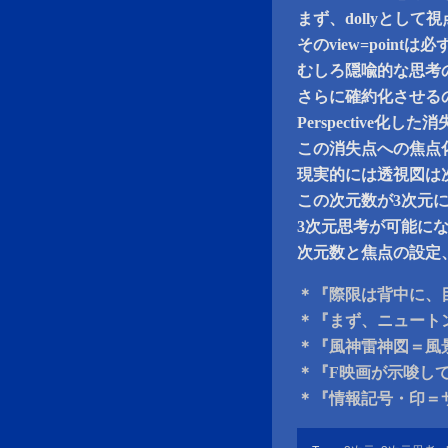
まず、dollyとして視
そのview=poin
むしろ隠喩的な思考の熟
さらに確約化させる
Perspective化した
この消失点への焦点
現実的には透視図は
この次元数が3次元
3次元思考が可能に
次元数と焦点の設定
＊『際限は背中に、
＊『まず、ニュート
＊『風神雷神図＝風
＊『F映画が示唆し
＊『情報記号・印＝