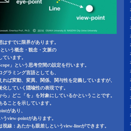
想はすでに限界があります。
neという概念・観念・文脈の
しています。
cope」という思考空間の設定を行います。
ログラミング言語としても、
えれば変動、変異、関係、関与性を定義していますが、
覚化していく隠喩性の表現です。
から」どこ「を」を対象にしているかということです。
あることを示しています。
ointがあり、
view-pointがあります。
視線：あたかも眼差しというview-lineができます。