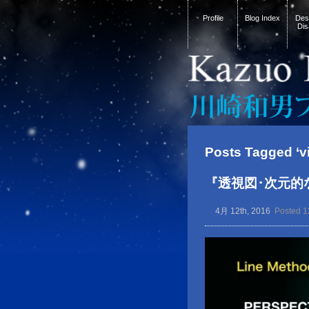
Profile
Blog Index
Desi
Dis
Posts Tagged ‘v
『透視図･次元的
4月 12th, 2016
Posted 1