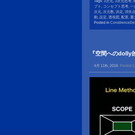
Tags:
3次元
,
3次元思考
,
d
プト
,
コンセプト思考
,
一
次元
,
次元数
,
決定
,
消失
動
,
設定
,
透視図
,
配置
,
重
Posted in
ConsilienceDe
『空間へのdoll
4月 11th, 2016
Posted 1