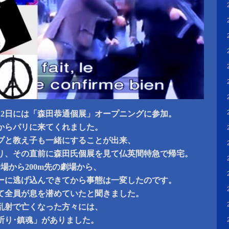
12日には「森田恭通個展」オープニングに参加。
国からパリに来てくれました。
プと教え子も一緒にすることが出来、
り、その直前に森田氏個展を見て仏英間特急で帰宅。
場から200m先の劇場から、
ーに逃げ込んできてから事態は一変したのです。
て全員が息を潜めていたと聞きました。
乱射で亡くなった方々には、
祈り･鎮魂」がありました。