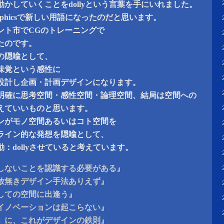
かしていくことをdollyという言葉を手にいれました。
r Graphicsで新しい用語になったのだと思います。
ント市でCGのトレーニングで
たのです。
の隠喩として、
味覚という感性に
設計し企画・計画デザインになります。
明確に思考空間・感性空間・論理空間、結局は空間への
えていいものと思います。
ンがモノ空間あるいはコト空間を
ライン的な発想を隠喩として、
：dollyさせていると考えています。
しないことを認識する必要がある』
放無きデザイン手法ありえず』
しての空間に出逢う』
イノベーションは起こらない』
」に、これがデザインの鉄則』