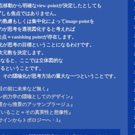
点移動から明確なview-pointが決定したとしても
tは必ずしも焦点ではありません。
慮もしくは集中化によってimage-pointを
のが思考を透視図化すると考えれば
消失点＝vanishing pointが存在します。
化が思考の目標ということになるわけです。
次元数を決定します。
になると、ここでは立体図的な
なるということです。
、その隠喩化が思考方法の重大な一つということです。
目の前に未来など無く』
ン的力学の隠喩としてのデザイン』
景から情景のアッサンブラージュ』
ていること＝その真実性と想像性』
サインからトポロジーへ・3』