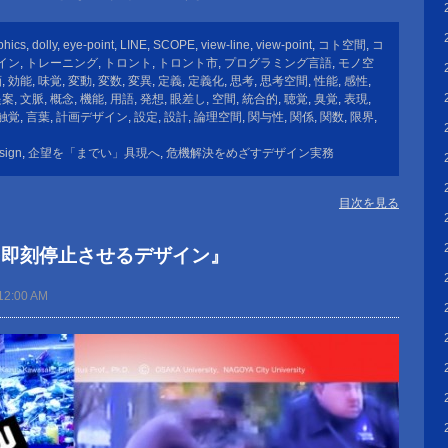
phics
,
dolly
,
eye-point
,
LINE
,
SCOPE
,
view-line
,
view-point
,
コト空間
,
コ
イン
,
トレーニング
,
トロント
,
トロント市
,
プログラミング言語
,
モノ空
画
,
効能
,
味覚
,
変動
,
変数
,
変異
,
定義
,
定義化
,
思考
,
思考空間
,
性能
,
感性
,
提案
,
文脈
,
概念
,
機能
,
用語
,
発想
,
眼差し
,
空間
,
統合的
,
聴覚
,
臭覚
,
表現
,
触覚
,
言葉
,
計画デザイン
,
設定
,
設計
,
論理空間
,
関与性
,
関係
,
関数
,
限界
,
sign
,
企望を「までい」具現へ
,
危機解決をめざすデザイン実務
目次を見る
を即刻停止させるデザイン』
12:00 AM