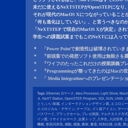
未だに使えるNeXTSTEPがOpenSTEPになり
それが現代のMacOS Xにつながっていること
「何も進化はしていない」、と言うべきなの
「NeXTSTEP で現在のMacOS Xが決定」
学生への課題試案までもこのNeXTには入っ
＊
「Power Pointで創造性は破壊されて
＊ 『前頭葉での発想ソフト使用は無能さを
＊ 『ワイフのたったこれだけの授業講義プ
＊ 『Programmingが整ってきたのはMac
＊ 「 Media Integrationへのプレゼンテ
Tags:
Ethernet
,
Gマーク
,
Idea Processor
,
Light Show
,
Maci
タ
,
NeXT Station
,
OpenSTEP
,
Program
,
SGI
,
SUN
,
UNIX
,
U
とう
,
いい加減
,
インターラクションデザイン賞
,
エコロジー
エコロジカル・デザイン
,
ケーブル
,
ゴミ箱アイコン
,
サーバ
パスワード
,
ブラックホール
,
プレゼ画面
,
マルチタスク方式
イン賞
,
リサイクルマーク
,
企業トップ
,
入学生
,
入試倍率
,
公
機種
,
形容詞表現
,
感動
,
感激
,
教材
,
書斎
,
特別仕様
,
白黒
,
禁