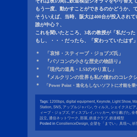
それは夜の間に鉄道模型ジオラマをやり替え
もう一度、動かすことができるのかどうか、
そういえば、当時、阪大は400台が投入されて
誰が中心？、
これを聞いたところ、3名の教授が「私だった
もし、・・・だったら、「変わっていたはず
＊ 「哀悼・スティーブ・ジョブズ氏」
＊ 『パソコンの小さな歴史の物語り』
＊ 「現代の道具・LSIのやり直し」
＊ 『メルクリンの世界も私の憧れのコレク
＊
「Power Point・進化もしないソフトに才能
Tags:
1200bps
,
digital equipment
,
Keynote
,
Light Show
,
Ma
Station
,
SNS
,
アップルジャパン
,
ウィルス
,
シェイクスピア
ィーブ・ジョブズ
,
ディスプレイ
,
ハッカー
,
やり遂げた
,
全
設立
,
通信ネットワーク
,
部屋
,
鉄道クラブ
,
鉄道模型
Posted in
ConsilienceDesign
,
企望を「までい」具現へ
,
祈