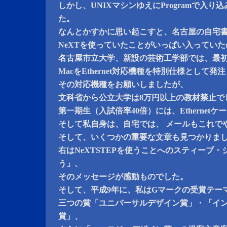
しかし、UNIXマシンゆえにProgramで入
た。
なんとかすかに思い起こすと、名古屋の自宅書
NeXTを使っていたことがいっぱい入ってい
名古屋市立大学、新設の芸術工学部では、最初
MacをEthernet対応機種を特別仕様として
その対応機種をお願いしましたが、
文科省から公立大学は8万円以上の教材禁止で
第一期生（入試倍率40倍）には、Ethernet
そして私自身は、自宅では、 メールもこれで
そして、いくつかの重要な文章も見つかりま
右はNeXTSTEPを使うことへのスティーブ
う」、
そのメッセージが感動ものでした。
そして、平成9年に、私はGマークの受賞テー
三つの賞「ユニバーサルデザイン賞」・「イ
賞」、