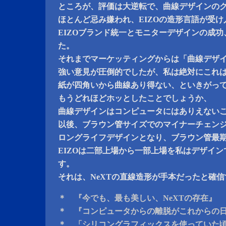
ところが、評価は大逆転で、曲線デザインの
ほとんど忌み嫌われ、EIZOの造形言語が受
EIZOブランド統一とモニターデザインの成
た。
それまでマーケッティングからは「曲線デザ
強い意見が圧倒的でしたが、私は絶対にこれ
紙が四角いから曲線あり得ない、といきがっ
もうどれほどホッとしたことでしょうか、
曲線デザインはコンピュータにはありえない
以後、ブラウン管サイズでのマイナーチェン
ロングライフデザインとなり、ブラウン管最
EIZOは二部上場から一部上場を私はデザイ
す。
それは、NeXTの直線造形が手本だったと確
＊ 『今でも、最も美しい、NeXTの存在』
＊ 『コンピュータからの離脱がこれからの
＊ 「シリコングラフィックスを使っていた