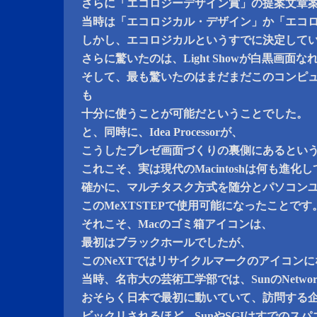
さらに「エコロジーデザイン賞」の提案文章
当時は「エコロジカル・デザイン」か「エコ
しかし、エコロジカルというすでに決定して
さらに驚いたのは、Light Showが白黒画面
そして、最も驚いたのはまだまだこのコンピュ
も
十分に使うことが可能だということでした。
と、同時に、Idea Processorが、
こうしたプレゼ画面づくりの裏側にあるとい
これこそ、実は現代のMacintoshは何も進
確かに、マルチタスク方式を随分とパソコン
このMeXTSTEPで使用可能になったことです
それこそ、Macのゴミ箱アイコンは、
最初はブラックホールでしたが、
このNeXTではリサイクルマークのアイコン
当時、名市大の芸術工学部では、SunのNetwo
おそらく日本で最初に動いていて、訪問する
ビックリされるほど、SunやSGIはすでのス