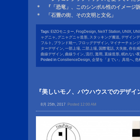
＊ 『「恐竜」、このシンボル性のイメージ
＊ 「石畳の街、その文明と文化」
Tags:
EIZOモニター
,
FrogDesign
,
NeXT Station
,
UNIX
,
UN
ャグニャ
,
グニャグニャ造形
,
スタッキング搬送
,
デザインデ
フルト
,
ブランド統一
,
フロッグデザイン
,
マイナーチェンジ
ターデザイン
,
一部上場
,
二部上場
,
国際電話
,
大失敗
,
存在感
曲線デザイン
,
曲線ライン
,
流行
,
濫用
,
直線造形
,
眠れない夜
Posted in
ConsilienceDesign
,
企望を「までい」具現へ
,
危
『美しいモノ、バウハウスでのデザイ
8月 25th, 2017
Posted 12:00 AM