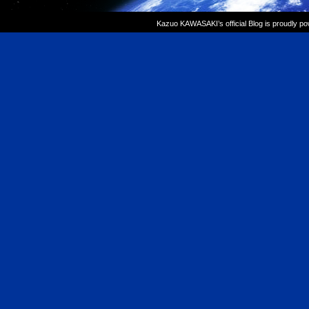
Kazuo KAWASAKI’s official Blog is proudly p