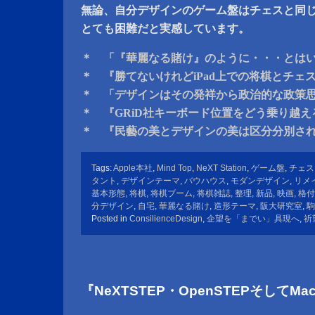
無論、自分デザインのゲーム盤はチェスと同
とても困難だと実感しています。
＊ 「『華麗なる賭け』のように・・・とは
＊ 『勝てないけれどiPad上での将棋とチェ
＊ 「デザインはその発祥から政治的な政策
＊ 『GRiD社キーボード位置をどう乗り越
＊ 『民藝の美とデザインの美は区分分別さ
Tags:
Apple本社
,
Mind Top
,
NeXT Station
,
ゲーム盤
,
チェス
タント
,
デザインテーマ
,
バウハウス
,
モダンデザイン
,
リメ
基本形態
,
将棋
,
将棋ブーム
,
将棋雑誌
,
整理
,
新品
,
映画
,
格付
分デザイン
,
自宅
,
華麗なる賭け
,
造形テーマ
,
阪大研究室
,
駒
Posted in
ConsilienceDesign
,
企望を「までい」具現へ
,
祈
『NeXTSTEP・OpenSTEPそしてM