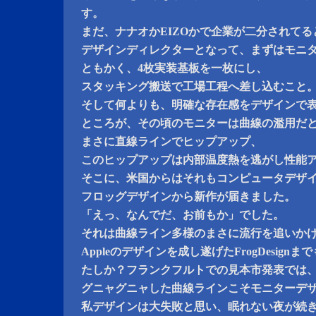
す。
まだ、ナナオかEIZOかで企業が二分されてる
デザインディレクターとなって、まずはモニ
ともかく、4枚実装基板を一枚にし、
スタッキング搬送で工場工程へ差し込むこと
そして何よりも、明確な存在感をデザインで
ところが、その頃のモニターは曲線の濫用だ
まさに直線ラインでヒップアップ、
このヒップアップは内部温度熱を逃がし性能
そこに、米国からはそれもコンピュータデザ
フロッグデザインから新作が届きました。
「えっ、なんでだ、お前もか」でした。
それは曲線ライン多様のまさに流行を追いか
Appleのデザインを成し遂げたFrogDesig
たしか？フランクフルトでの見本市発表では
グニャグニャした曲線ラインこそモニターデ
私デザインは大失敗と思い、眠れない夜が続