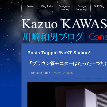
Profile
Blog Index
Design for
Design
Staff Blog
Disability
Language
Posts Tagged ‘NeXT Station’
『ブラウン管モニターはたった一つだ
8月 30th, 2017
Posted 12:50 AM