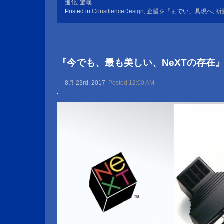
進化
,
驚嘆
Posted in
ConsilienceDesign
,
企望を「までい」具現へ
,
祈
『今でも、最も美しい、NeXTの存在
8月 23rd, 2017
Posted 12:00 AM