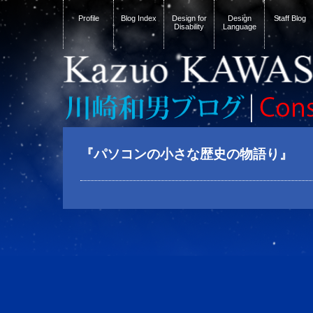
Profile
Blog Index
Design for
Design
Staff Blog
Disability
Language
『パソコンの小さな歴史の物語り』