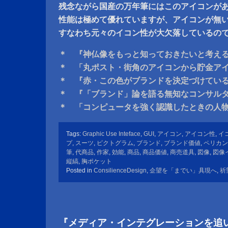
残念ながら国産の万年筆にはこのアイコンが
性能は極めて優れていますが、アイコンが無
すなわち元々のイコン性が大欠落しているの
＊ 『神仏像をもっと知っておきたいと考え
＊ 「丸ポスト・街角のアイコンから貯金ア
＊ 『赤・この色がブランドを決定づけてい
＊ 『「ブランド」論を語る無知なコンサル
＊ 「コンピュータを強く認識したときの人
Tags:
Graphic Use Inteface
,
GUI
,
アイコン
,
アイコン性
,
イ
プ
,
スーツ
,
ピクトグラム
,
ブランド
,
ブランド価値
,
ペリカン
筆
,
代商品
,
作家
,
効能
,
商品
,
商品価値
,
商売道具
,
図像
,
図像
縦縞
,
胸ポケット
Posted in
ConsilienceDesign
,
企望を「までい」具現へ
,
祈
『メディア・インテグレーションを追