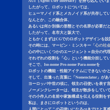
AUI（Agent User Interface）を持ち込んで
したがって、ロボットについては、
ヒューマノイド系とメカノイド系が共存して
なんとか、この融合体、
あるいは何か別個の形態とその名辞が必要だ
したがって、名市大と阪大で、
ともかくまずはCGでのロボットデザインを設
その時には、マービン・ミンスキー
「心の社
心の中にいくつかのエージェント＝自分の代
それぞれの役割を「心」という機能分担して
そこで、Iso-nome Pro-nome Para-nomeを
ロボットの機能・性能アイテムにできないか
そして、出逢った言葉に「Nomenclator」が
ヨーロッパ中世の頃に、領主の召使いを表す
ノーメンクレーターは、領主が散歩をしてい
その小作人の名前や家族構成を伝える役割を
私は、まさにロボットというのは、
人間にとってこの召使いになるべきではと直