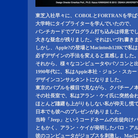
東芝入社早々に、COBOLとFORTRANを学
大学時にタイプライターを学んでいたので、
パンチカードでプログラム打ち込みは得意で
大きな疑念が残りました。それはいづれ書き
しかし、Apple?の登場とMacintosh128Kで
必ずデザインの手法を変えると直感しました
それから、様々なコンピュータやパソコンと
1990年代に、私はApple本社・ジョン・スカ
デザインコンサルタントになりました。
東京のバブルを横目で見ながら、クパチーノ
その社長室で、私はアラン・ケイ氏に突然会
ほとんど躊躇も上がりもしない私が仰天し慌
日本でも彼へのプレゼンがありました。
当時「Jeep」というコードネームの生徒向け
ともかく、アラン・ケイが発明したパロ・ア
彼のコンピュータがジョブスを刺激し、Mac