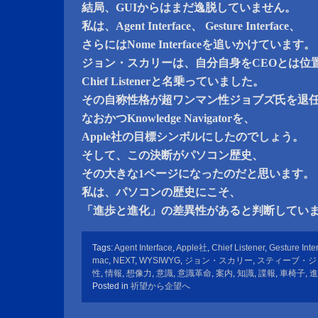
結局、GUIからはまだ逸脱していません。
私は、Agent Interface、 Gesture Interface、
さらにはNome Interfaceを追いかけています。
ジョン・スカリーは、自分自身をCEOとは位
Chief Listenerと名乗っていました。
その自称性格が超ワンマン性ジョブズ氏を退
なおかつKnowledge Navigatorを、
Apple社の目標シンボルにしたのでしょう。
そして、この決断がパソコン歴史、
その大きな1ページになったのだと思います。
私は、パソコンの歴史にこそ、
「進歩と進化」の差異性があると判断してい
Tags:
Agent Interface
,
Apple社
,
Chief Listener
,
Gesture Inte
mac
,
NEXT
,
WYSIWYG
,
ジョン・スカリー
,
スティーブ・ジ
性
,
情報
,
想像力
,
意識
,
意識革命
,
案内
,
知識
,
諜報
,
車椅子
,
進
Posted in
祈望から企望へ