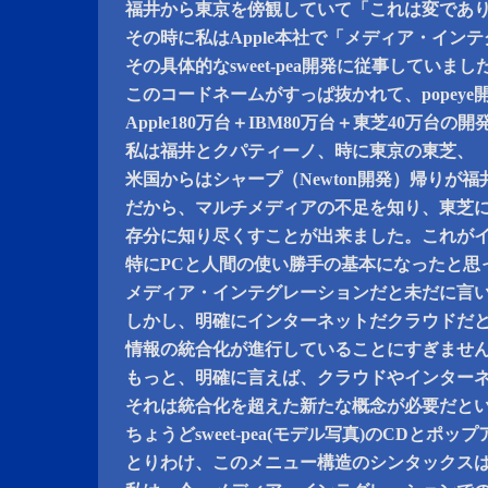
福井から東京を傍観していて「これは変であ
その時に私はApple本社で「メディア・イン
その具体的なsweet-pea開発に従事していまし
このコードネームがすっぱ抜かれて、popey
Apple180万台＋IBM80万台＋東芝40万台
私は福井とクパティーノ、時に東京の東芝、
米国からはシャープ（Newton開発）帰りが
だから、マルチメディアの不足を知り、東芝に
存分に知り尽くすことが出来ました。これが
特にPCと人間の使い勝手の基本になったと思
メディア・インテグレーションだと未だに言
しかし、明確にインターネットだクラウドだ
情報の統合化が進行していることにすぎませ
もっと、明確に言えば、クラウドやインター
それは統合化を超えた新たな概念が必要だと
ちょうどsweet-pea(モデル写真)のCDとポ
とりわけ、このメニュー構造のシンタックス