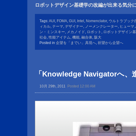
ロボットデザイン基礎学の改編が出来る気分
Tags:
AUI
,
FOMA
,
GUI
,
Intel
,
Nomenclator
,
ウルトラブック(Ult
ィカル
,
テーマ
,
デザイナー
,
ノーメンクレーター
,
ヒューマ
ン・ミンスキー
,
メカノイド
,
ロボット
,
ロボットデザイン基
社会
,
性能アイテム
,
機能
,
融合体
,
阪大
Posted in
企望を「までい」具現へ
,
祈望から企望へ
「Knowledge Navigato
10月 29th, 2011
Posted 12:00 AM