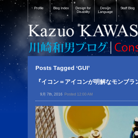
Profile
Blog Index
Design for
Design
Staff Blog
Disability
Language
Posts Tagged ‘GUI’
『イコン＝アイコンが明解なモンブラ
9月 7th, 2016
Posted 12:00 AM