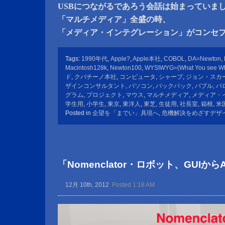
USBにつながるであろう会話は始まっていま
「マルチメディア」全盛の時、
「メディア・インテグレーション」がコンセ
Tags:
1990年代
,
Apple?
,
Apple本社
,
COBOL
,
DA=Newton
,
Macintosh128k
,
Newton100
,
WYSIWYG=(What You see Wh
ド
,
クパチーノ本社
,
コンピュータ
,
シャープ
,
ジョン・スカ
ザインコンサルタント
,
パソコン
,
バックパック
,
バブル
,
パ
グラム
,
プロジェクト
,
マウス
,
マルチメディア
,
メディア・
学生用
,
小学生
,
東京
,
東洋人
,
東芝
,
生徒用
,
社長室
,
箱根
,
米
Posted in
企望を「までい」具現へ
,
危機解決をめざすデザ
「Nomenclator・ロボット、GUIか
12月 10th, 2012
Posted 1:18 AM