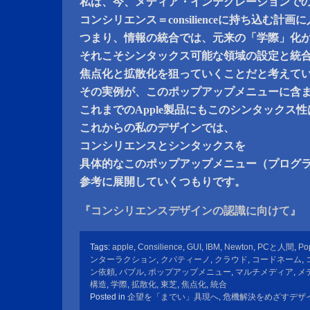
私は、今、メディア・インテグレーションで
コンシリエンス＝consilienceに持ち込む計
つまり、情報の統合では、元来の「学際」化
それこそシンタックス可能な領域の設定と統
焦点化と拡散化を狙っていくことだと考えて
その実例が、このポップアップメニューに含
これまでのApple製品にもこのシンタックス
これからの私のデザインでは、
コンシリエンスとシンタックスを
具体的なこのポップアップメニュー（プログ
参考に展開していくつもりです。
『コンシリエンスデザインの認識に向けて』
Tags:
apple
,
Consilience
,
GUI
,
IBM
,
Newton
,
PCと人間
,
Po
ンターラクション
,
クパティーノ
,
クラウド
,
コードネーム
,
ン依頼
,
バブル
,
ポップアップメニュー
,
マルチメディア
,
メ
構造
,
学際
,
拡散化
,
東芝
,
焦点化
,
統合
Posted in
企望を「までい」具現へ
,
危機解決をめざすデザ