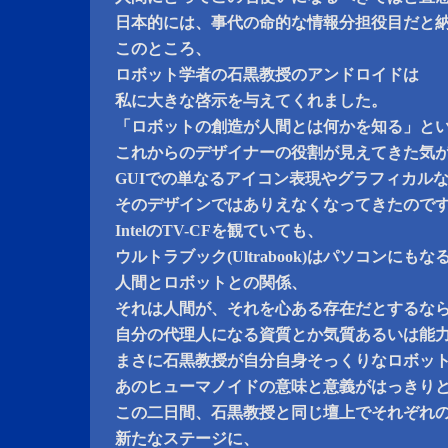
日本的には、事代の命的な情報分担役目だと
このところ、
ロボット学者の石黒教授のアンドロイドは
私に大きな啓示を与えてくれました。
「ロボットの創造が人間とは何かを知る」と
これからのデザイナーの役割が見えてきた気
GUIでの単なるアイコン表現やグラフィカル
そのデザインではありえなくなってきたので
IntelのTV-CFを観ていても、
ウルトラブック(Ultrabook)はパソコンに
人間とロボットとの関係、
それは人間が、それを心ある存在だとするな
自分の代理人になる資質とか気質あるいは能
まさに石黒教授が自分自身そっくりなロボッ
あのヒューマノイドの意味と意義がはっきり
この二日間、石黒教授と同じ壇上でそれぞれ
新たなステージに、