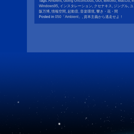
Tags:
Ambient
,
Going Unconcious
,
GUI
,
IBM360
,
MacOS
,
M
Windows95
,
インスタレーション
,
クセナキス
,
ジングル
,
ユ
阪万博
,
情報空間
,
起動音
,
音楽環境
,
響き・花・間
Posted in
050「Ambient」
,
資本主義から逃走せよ！