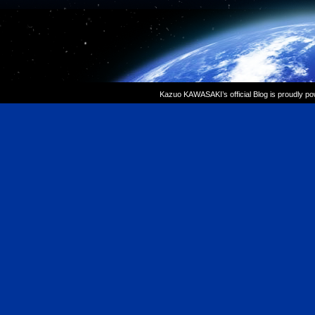
Kazuo KAWASAKI’s official Blog is proudly p