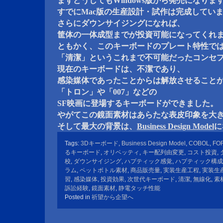
まずどうしてもWindows版から発売になりま
すでにMac版の生産設計・試作は完成してい
さらにダウンサイジングになれば、
筐体の一体成型までが投資可能になってくれ
ともかく、このキーボードのプレート特性で
「清潔」というこれまで不可能だったコンセ
現在のキーボードは、不潔であり、
感染媒体であったことからは解放させること
「トロン」や「007」などの
SF映画に登場するキーボードができました。
やがてこの鏡面素材はあらたな表皮印象を大
そして最大の背景は、
Business Design Model
に
Tags:
3Dキーボード
,
Business Design Model
,
COBOL
,
FO
るキーボード
,
オリベッティ
,
キー配列由変更
,
コスト投資
,
校
,
ダウンサイジング
,
ハプティック感覚
,
ハプティック構成
ラム
,
ペットボトル素材
,
商品販売量
,
実装生産工程
,
実装生
習
,
感染媒体
,
投資効果
,
次世代キーボード
,
清潔
,
無線化
,
素
訴訟経験
,
鏡面素材
,
静電タッチ性能
Posted in
祈望から企望へ