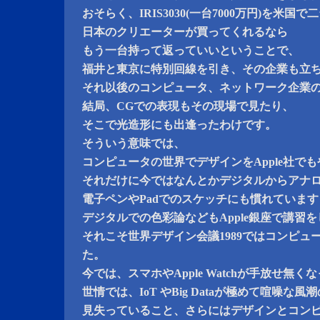
おそらく、IRIS3030(一台7000万円)を米
日本のクリエーターが買ってくれるなら
もう一台持って返っていいということで、
福井と東京に特別回線を引き、その企業も立
それ以後のコンピュータ、ネットワーク企業
結局、CGでの表現もその現場で見たり、
そこで光造形にも出逢ったわけです。
そういう意味では、
コンピュータの世界でデザインをApple社で
それだけに今ではなんとかデジタルからアナ
電子ペンやPadでのスケッチにも慣れています
デジタルでの色彩論などもApple銀座で講習
それこそ世界デザイン会議1989ではコンピュ
た。
今では、スマホやApple Watchが手放せ無
世情では、IoT やBig Dataが極めて喧噪な風
見失っていること、さらにはデザインとコン