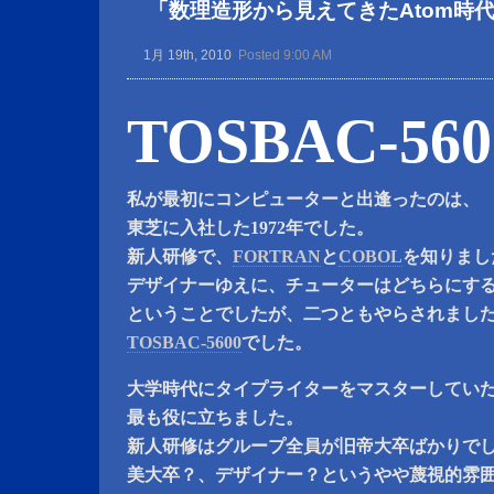
「数理造形から見えてきたAtom時代
1月 19th, 2010
Posted 9:00 AM
TOSBAC-560
私が最初にコンピューターと出逢ったのは、
東芝に入社した1972年でした。
新人研修で、
FORTRAN
と
COBOL
を知りまし
デザイナーゆえに、チューターはどちらにす
ということでしたが、二つともやらされまし
TOSBAC-5600
でした。
大学時代にタイプライターをマスターしてい
最も役に立ちました。
新人研修はグループ全員が旧帝大卒ばかりで
美大卒？、デザイナー？というやや蔑視的雰