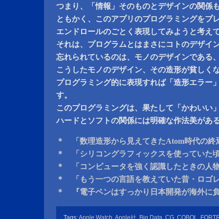
つまり、「情報」そのものとデザインの関係
ともかく、このアプリのプログラミングをプ
エンドロールのごとく表現してみようと考え
それは、プログラムとはまさにコトのデザイ
忘れられているのは、モノのデザインである、
こうしたモノのデザイン、その造形が貧しく
プログラミング的に表現すれば「造形エラー
す。
このプログラミングは、果たして「かわいい
ハードとソフトの関係には明確な作法美があ
＊ 「数理造形から見えてきたAtom時代の終
＊ 「シリコングラフィックスを使っていた
＊ 「コンピュータを強く認識したときの人
＊ 「もう一つの言語を教えていた昔・ロゴ
＊ 『電子ペンはすっかり日本開発が海外に
Tags:
Apple Watch
,
Apple社
,
Big Data
,
CG
,
COBOL
,
FORT