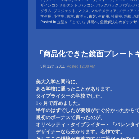
ザインコンサルタント
,
パソコン
,
バックパック
,
バブル
,
パ
グラム
,
プロジェクト
,
マウス
,
マルチメディア
,
メディア・
学生用
,
小学生
,
東京
,
東洋人
,
東芝
,
生徒用
,
社長室
,
箱根
,
米
Posted in
企望を「までい」具現へ
,
危機解決をめざすデザ
「商品化できた鏡面プレート
5月 12th, 2011
Posted 12:00 AM
美大入学と同時に、
ある学校に通ったことがあります。
タイプライターの学校でした。
1ヶ月で辞めました。
半年のはずでしたが要領がすぐ分かったから
最初のボーナスで買ったのが、
オリベッティ・タイプライター・「バレンタ
デザイナーなら分かります。名作です。
そしてこの経験が東芝ですぐに役だったのは