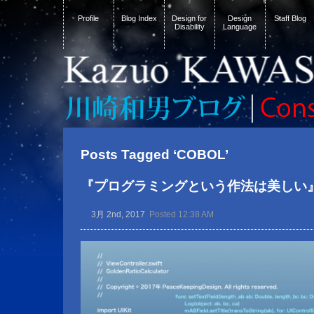
Profile
Blog Index
Design for
Design
Staff Blog
Disability
Language
Posts Tagged ‘COBOL’
『プログラミングという作法は美しい
3月 2nd, 2017
Posted 12:38 AM