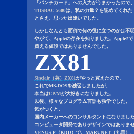
「パンチカード」への入力がうまかったので
TOSBAC-5600
は、私の力量？を認めてくれた
とさえ、思った出逢いでした。
しかしなんとも面倒で何の役に立つのかは不
やがて、Appleの存在を知りました。Apple?
買える値段ではありませんでした。
ZX81
Sinclair（英）ZX81
がやっと買えたので、
これでMS-DOSを独習しましたが、
本当は
CP/M
が大好きになりました。
以後、様々なプログラム言語も独学でした。
気がつくと、
国内メーカーへのコンサルタントになりまし
コンピュータ開発でありデザインではありま
VENUS-P（KDD）で、MARUNET（丸善）