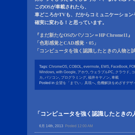
このOSが車載されたら、
車どころかTVも、だからコミュニケーション
確実に変わる！と思っています。
『まだ新たなOSのパソコン＝HP Chrome11』
「色彩感覚とCAD感覚・05」
「コンピュータを強く認識したときの人物と
Tags:
ChromeOS
,
COBOL
,
everrnote
,
EWS
,
FaceBook
,
FO
Windows
,
with Google
,
アホウ
,
ウェラブルPC
,
クラウド
,
コ
カ
,
パソコン
,
プログラミング
,
福井キヤノン
,
車載
Posted in
企望を「までい」具現へ
,
危機解決をめざすデザ
「コンピュータを強く認識したときの
6月 14th, 2013
Posted 12:00 AM