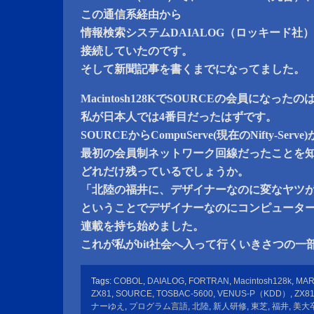
この通信系経由から
情報検索システムDAIALOG（ロッキード社
接続していたのです。
そして新聞記事を書くまでになってました。
Macintosh128KでSOURCEの会員になったの
私が日本人では4番目だったはずです。
SOURCEからCompuServe(現在のNifty-Serve
最初の会員制ネットワーク回線だったことを
どれだけ残っているでしょうか。
「北陸の福井に、デザイナーなのに変なヤツ
ということでデザイナーなのにコンピュータ
連載を持ち始めました。
これが私がbit社会へ入って行くいきさつの一
Tags:
COBOL
,
DAIALOG
,
FORTRAN
,
Macintosh128k
,
MAR
ZX81
,
SOURCE
,
TOSBAC-5600
,
VENUS-P（KDD）
,
ZX8
ナーゆえ
,
プログラム言語
,
北陸
,
新人研修
,
東芝
,
福井
,
美大