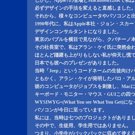
しかし、Apple?の登場とMacintosh128Kで
必ずデザインの手法を変えると直感しました
それから、様々なコンピュータやパソコンと
1990年代に、私はApple本社・ジョン・スカ
デザインコンサルタントになりました。
東京のバブルを横目で見ながら、クパチーノ
その社長室で、私はアラン・ケイ氏に突然会
ほとんど躊躇も上がりもしない私が仰天し慌
日本でも彼へのプレゼンがありました。
当時「Jeep」というコードネームの生徒向け
ともかく、アラン・ケイが発明したパロ・ア
彼のコンピュータがジョブスを刺激し、Mac
キーボード・モニター・マウス・GUIこの四
WYSIWYG=(What You see What You Get)
パソコンが今日に至っています。
私には、当時は七つのプロジェクトがありま
その中で、生徒用、学生用ではありません。
つまり、小学生がバックパックに収めて使え