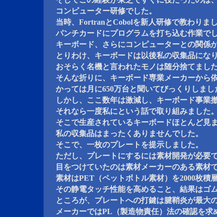
コンピューター研修でした。
当時、FortranとCobolを新人研修で教わりま
パンチカードにプログラムを打ち込む作業で
キーボード、さらにコンピューターとの関係
とりわけ、キーボードは以後私の収集品にな
おそらく名機と言われたモノは随分捨てまし
そんな折りに、キーボード専業メーカーから
かっては月に650万台と聞いてびっくりしまし
しかし、ここ数年は激減し、キーボード事業
それなら一度私にという話で取り組みました
そこで生産されているキーボードほとんど見
私の収集品はまったくありませんでした。
そこで、一枚のプレートを提示しました。
ただし、プレートにするには素材開発が必要
目をつけていたのは素材メーカーのある素材
素材はPET（ペットボトル素材）を2000枚積
その静電タッチ性能を高めること、結果はゴム
ところが、プレートへの打鍵は腱鞘炎が最大
メーカーではPL（製造物責任）法の確認を求