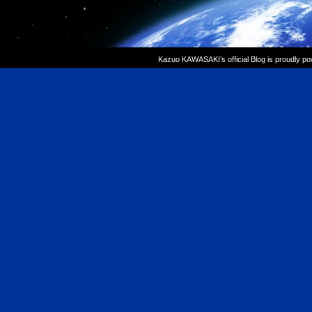
Kazuo KAWASAKI’s official Blog is proudly p