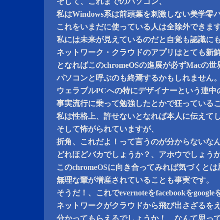
そして、これまでのパソコン、
私はWindows系は前頭葉を刺激しない美学
これをいまだに使っている人は全除外できま
私には未来が見えているのだと自覚も認識に
ネットワーク・クラウドのアプリはとても新
となればこのchromeOSの進展が必ずMac
パソコンと呼ぶのも終焉するかもしれません
ウェラブルPCへの特にデザイナーという連中
事実流行に乗って勉強したとかで狂っている
私は性格上、許せないとなれば本人に伝えて
そして怖がられていますが、
折角、これだよ！って言うのが分からないな
どれほどバカでしょうか？、アホウでしょう
このchromeOSに向き合ってみれば気づくと
無理な輩が増産されていることも事実です。
そうだ！、これでevernoteをfacebookをgoo
ネットワークがクラウドから飛び出さざるを
分かってもらえるでしょうか！、なんて思っ