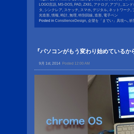
LOGO言語
,
MS-DOS
,
PAD
,
ZX81
,
アナログ
,
アプリ
,
エンド
タ
,
シンクレア
,
スケッチ
,
スマホ
,
デジタル
,
ネットワーク
,
光造形
,
情報
,
時計
,
無理
,
特別回線
,
造形
,
電子ペン
Posted in
ConsilienceDesign
,
企望を「までい」具現へ
,
祈
『パソコンがもう変わり始めているか
9月 1st, 2014
Posted 12:00 AM