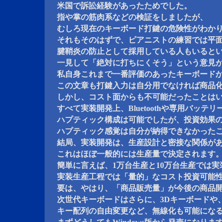
米国で訴訟経験があったためでした。
指や掌の筋肉系などの検証をしましたが、
むしろ現在のキーボード打鍵の危険性がわか
それもそのはずで、ピアニストの練習では平
腱鞘炎の防止として採用している人もいると
一見して「絶対に打ちにくそう」という意見
私自身これまで一番評価のあったキーボード
この文章も打鍵入力は自分用でなければ商品
しかし、コスト面からも不可能だったことは
すべて実装開発上、Bluetoothや専用バッテリ
ハプティック構成は可能でしたが、投資効果
ハプティック感覚は自分が納得できなかった
結局、実装開発は、生産設計と密接な関係が
これはほぼ一般的には生産量で決定されます
簡単に言えば、1万台生産と10万台生産では
実装生産工程では「量的」なコスト投資可能
要は、やはり、「商品販売量」が今後の商品
次世代キーボードはさらに、3Dキーボードや
キー配列の自由変更など、無線化も可能にな