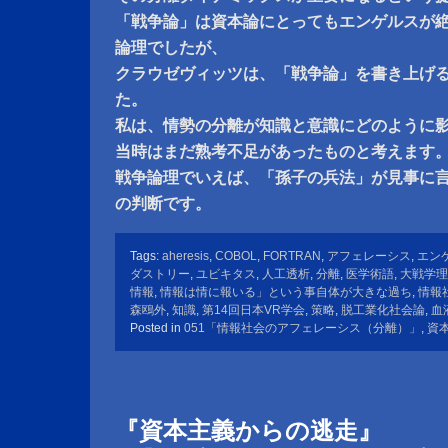
「戦争論」は資本論にとってもエンゲルスが
論理でしたが、
クラウゼヴィッツは、「戦争論」を書き上げ
た。
私は、情勢の分離が知識と意識にどのように
当時はまだ熟考不足があったものと考えます
戦争論理でいえば、「孫子の兵法」が見事に
の判断です。
Tags:
aheresis
,
COBOL
,
FORTRAN
,
アフェレーシス
,
エン
ダストリー
,
ユビキタス
,
人工透析
,
分離
,
医学術語
,
大戦学理
情報
,
情報は情に報いる」という事自体が大きな過ち
,
情報
森鴎外
,
知識
,
第14回日本VR学会
,
策略
,
脱工業化社会論
,
血
Posted in
051「情報社会のアフェレーシス（分離）」
,
資
『資本主義からの逃走』