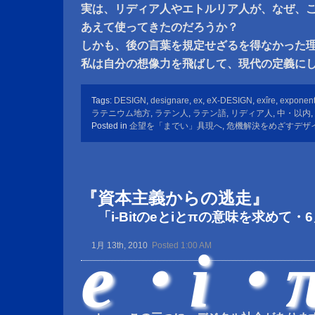
実は、リディア人やエトルリア人が、なぜ、
あえて使ってきたのだろうか？
しかも、後の言葉を規定せざるを得なかった
私は自分の想像力を飛ばして、現代の定義に
Tags:
DESIGN
,
designare
,
ex
,
eX-DESIGN
,
exîre
,
exponen
ラテニウム地方
,
ラテン人
,
ラテン語
,
リディア人
,
中・以内
,
Posted in
企望を「までい」具現へ
,
危機解決をめざすデザ
『資本主義からの逃走』
「i-Bitのeとiとπの意味を求めて・
e・i・
1月 13th, 2010
Posted 1:00 AM