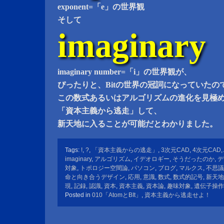
exponent=「e」の世界観
そして
imaginary
imaginary number=「i」の世界観が、
ぴったりと、Bitの世界の冠詞になっていたの
この数式あるいはアルゴリズムの進化を見極
「資本主義から逃走」して、
新天地に入ることが可能だとわかりました。
Tags:
!
,
?
,
「資本主義からの逃走」
,
3次元CAD
,
4次元CAD
,
imaginary
,
アルゴリズム
,
イデオロギー
,
そうだったのか
,
デ
対象
,
トポロジー空間論
,
パソコン
,
ブログ
,
マルクス
,
不思議
命と向き合うデザイン
,
応用
,
意識
,
数式
,
数式的記号
,
新天地
現
,
記録
,
認識
,
資本
,
資本主義
,
資本論
,
趣味対象
,
遺伝子操作
Posted in
010「AtomとBIt」
,
資本主義から逃走せよ！