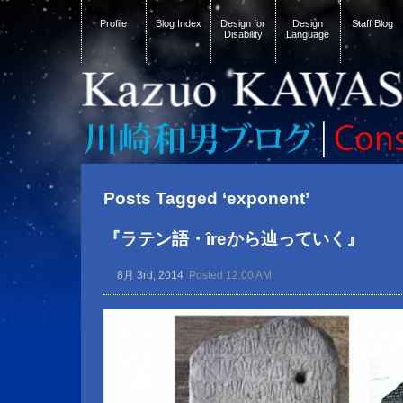
Profile
Blog Index
Design for
Design
Staff Blog
Disability
Language
Posts Tagged ‘exponent’
『ラテン語・îreから辿っていく』
8月 3rd, 2014
Posted 12:00 AM