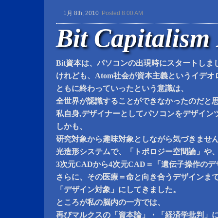
1月 8th, 2010
Posted 8:00 AM
Bit Capitalism
Bit資本は、パソコンの出現時にスタートしま
けれども、Atom社会が資本主義というイデオ
ともに終わっていったという意識は、
全世界が認識することができなかったのだと
私自身,デザイナーとしてパソコンをデザイン
しかも、
研究対象から趣味対象としながら気づきませ
光造形システムで、「トポロジー空間論」や
3次元CADから4次元CAD＝「遺伝子操作の
さらに、その医療＝命と向き合うデザインま
「デザイン対象」にしてきました。
ところが私の脳内の一方では、
再びマルクスの「資本論」・「経済学批判」