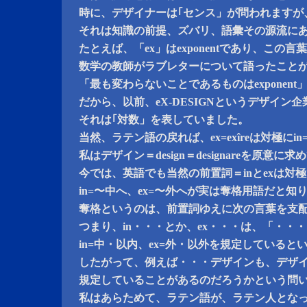
時に、デザイナーは｢センス」が問われますが
それは知識の前提、ズバリ、語彙その源流に
たとえば、「ex」はexponentであり、この
数学の教師がラブレターについて語ったこと
「最も変わらないことであるものはexponen
だから、以前、eX-DESIGNというデザイン
それは｢対数」を表していました。
当然、ラテン語の戻れば、ex=exîreは対極にin=
私はデザイン＝design＝designareを原意に
今では、英語でも当然の前置詞＝inとexは対
in=〜中へ、ex=〜外へが実は奪格用語だと
奪格というのは、前置詞ゆえに次の言葉を支
つまり、in・・・とか、ex・・・は、「・・
in=中・以内、ex=外・以外を規定していると
したがって、例えば・・・デザインも、デザ
規定していることがあるのだろうかという問
私はあらためて、ラテン語が、ラテン人とな