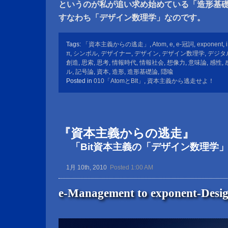
というのが私が追い求め始めている「造形基
すなわち「デザイン数理学」なのです。
Tags:
「資本主義からの逃走」
,
Atom
,
e
,
e-冠詞
,
exponent
,
i
π
,
シンボル
,
デザイナー
,
デザイン
,
デザイン数理学
,
デジタ
創造
,
思索
,
思考
,
情報時代
,
情報社会
,
想像力
,
意味論
,
感性
,
ル
,
記号論
,
資本
,
造形
,
造形基礎論
,
隠喩
Posted in
010「AtomとBIt」
,
資本主義から逃走せよ！
『資本主義からの逃走』
「Bit資本主義の「デザイン数理学」
1月 10th, 2010
Posted 1:00 AM
e-Management to exponent-Des