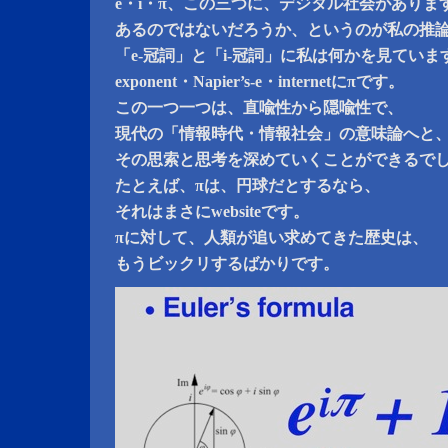
e・i・π、この三つに、デジタル社会がありま
あるのではないだろうか、というのが私の推
「e-冠詞」と「i-冠詞」に私は何かを見ていま
exponent・Napier’s-e・internetにπです。
この一つ一つは、直喩性から隠喩性で、
現代の「情報時代・情報社会」の意味論へと
その思索と思考を深めていくことができるで
たとえば、πは、円球だとするなら、
それはまさにwebsiteです。
πに対して、人類が追い求めてきた歴史は、
もうビックリするばかりです。