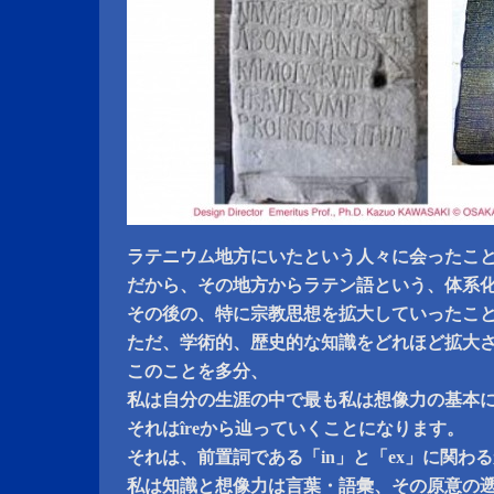
ラテニウム地方にいたという人々に会ったこ
だから、その地方からラテン語という、体系
その後の、特に宗教思想を拡大していったこ
ただ、学術的、歴史的な知識をどれほど拡大
このことを多分、
私は自分の生涯の中で最も私は想像力の基本
それはîreから辿っていくことになります。
それは、前置詞である「in」と「ex」に関わ
私は知識と想像力は言葉・語彙、その原意の