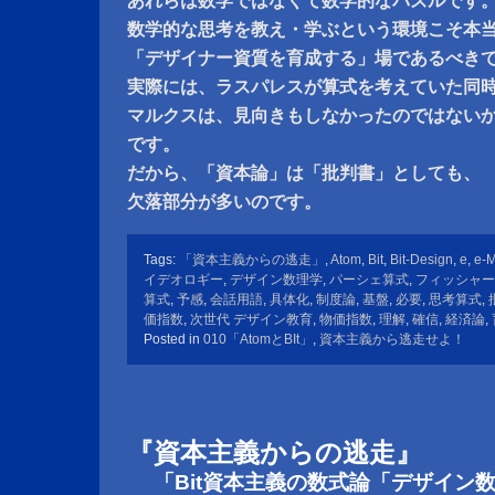
あれらは数学ではなくて数学的なパズルです
数学的な思考を教え・学ぶという環境こそ本
「デザイナー資質を育成する」場であるべき
実際には、ラスパレスが算式を考えていた同
マルクスは、見向きもしなかったのではない
です。
だから、「資本論」は「批判書」としても、
欠落部分が多いのです。
Tags:
「資本主義からの逃走」
,
Atom
,
Bit
,
Bit-Design
,
e
,
e-
イデオロギー
,
デザイン数理学
,
パーシェ算式
,
フィッシャー
算式
,
予感
,
会話用語
,
具体化
,
制度論
,
基盤
,
必要
,
思考算式
,
価指数
,
次世代 デザイン教育
,
物価指数
,
理解
,
確信
,
経済論
,
Posted in
010「AtomとBIt」
,
資本主義から逃走せよ！
『資本主義からの逃走』
「Bit資本主義の数式論「デザイン