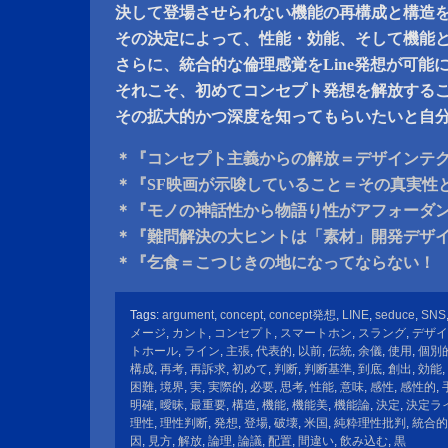
決して登場させられない機能の再構成と構造
その決定によって、性能・効能、そして機能
さらに、統合的な倫理感覚をLine発想が可能
それこそ、初めてコンセプト発想を解放する
その拡大的かつ深度を知ってもらいたいと自
＊『コンセプト主義からの解放＝デザインテ
＊『SF映画が示唆していること＝その真実性
＊『モノの神話性から物語り性がアフォーダ
＊『難問解決の大ヒントは「素材」開発デザ
＊『乞食＝こつじきの地になってならない！
Tags:
argument
,
concept
,
concept発想
,
LINE
,
seduce
,
SNS
メージ
,
カント
,
コンセプト
,
スマートホン
,
スラング
,
デザイ
トホール
,
ライン
,
主張
,
代表的
,
以前
,
伝統
,
余儀
,
使用
,
個別
構成
,
再考
,
再訴求
,
初めて
,
判断
,
判断基準
,
到底
,
創出
,
効能
,
困難
,
境界
,
実
,
実際的
,
必要
,
思考
,
性能
,
意味
,
感性
,
感性的
,
明確
,
曖昧
,
最重要
,
構造
,
機能
,
機能美
,
機能論
,
決定
,
決定ラ
理性
,
理性判断
,
発想
,
登場
,
破壊
,
米国
,
純粋理性批判
,
統合的
因
,
見方
,
解放
,
論理
,
論議
,
配置
,
間違い
,
飲み込む
,
黒