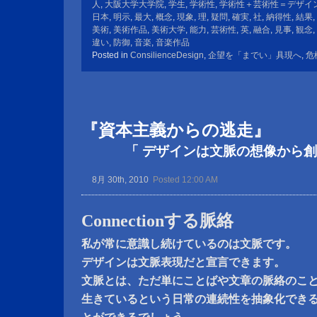
人
,
大阪大学大学院
,
学生
,
学術性
,
学術性＋芸術性＝デザイ
日本
,
明示
,
最大
,
概念
,
現象
,
理
,
疑問
,
確実
,
社
,
納得性
,
結果
,
美術
,
美術作品
,
美術大学
,
能力
,
芸術性
,
英
,
融合
,
見事
,
観念
,
違い
,
防御
,
音楽
,
音楽作品
Posted in
ConsilienceDesign
,
企望を「までい」具現へ
,
危
『資本主義からの逃走』
「 デザインは文脈の想像から創
8月 30th, 2010
Posted 12:00 AM
Connectionする脈絡
私が常に意識し続けているのは文脈です。
デザインは文脈表現だと宣言できます。
文脈とは、ただ単にことばや文章の脈絡のこ
生きているという日常の連続性を抽象化でき