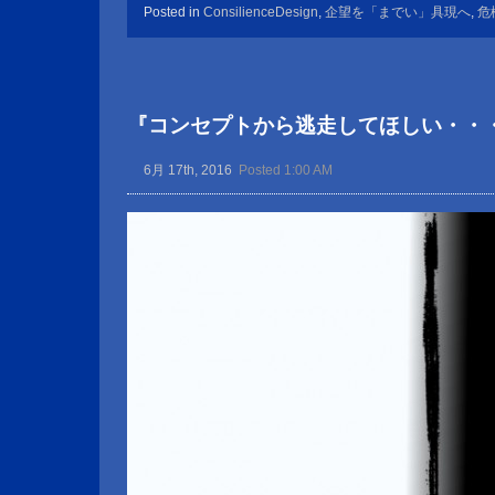
Posted in
ConsilienceDesign
,
企望を「までい」具現へ
,
危
『コンセプトから逃走してほしい・・
6月 17th, 2016
Posted 1:00 AM