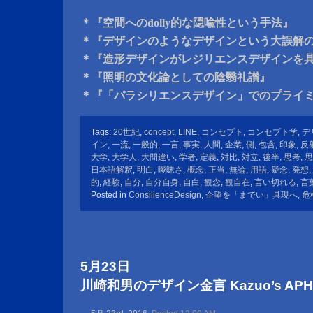
＊『空間へのdolly的な隠喩性という手法』
＊『デザインのようなデザインという大誤解
＊『造形デザインがレジリエンスデザインを
＊『照明の文化論としての陰翳礼讃』
＊『「パラシリエンスデザイン」でのプライ
Tags:
20世紀
,
concept
,
LINE
,
コンセプト
,
コンセプト学
,
デ
イン
,
一流
,
一般的
,
一言
,
事実
,
人間
,
企業
,
側
,
包含
,
印象
,
反
大学
,
大学人
,
大間違い
,
学者
,
定義
,
対比
,
対立
,
後半
,
思考
,
思
日本語解釈
,
明白
,
曖昧さ
,
概念
,
正当
,
無論
,
用語
,
疑念
,
発想
,
的
,
経験
,
自分
,
自分自身
,
自白
,
観念
,
観自在
,
言い切れる
,
言
Posted in
ConsilienceDesign
,
企望を「までい」具現へ
,
危
5月23日
川崎和男のデザイン金言 Kazuo’s APHOR