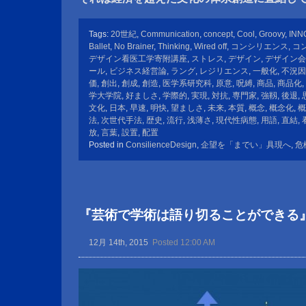
Tags:
20世紀
,
Communication
,
concept
,
Cool
,
Groovy
,
INN
Ballet
,
No Brainer
,
Thinking
,
Wired off
,
コンシリエンス
,
コ
デザイン看医工学寄附講座
,
ストレス
,
デザイン
,
デザイン会
ール
,
ビジネス経営論
,
ラング
,
レジリエンス
,
一般化
,
不況因
価
,
創出
,
創成
,
創造
,
医学系研究科
,
原意
,
呪縛
,
商品
,
商品化
,
学大学院
,
好ましさ
,
学際的
,
実現
,
対抗
,
専門家
,
強靱
,
後退
,
文化
,
日本
,
早速
,
明快
,
望ましさ
,
未来
,
本質
,
概念
,
概念化
,
概
法
,
次世代手法
,
歴史
,
流行
,
浅薄さ
,
現代性病態
,
用語
,
直結
,
放
,
言葉
,
設置
,
配置
Posted in
ConsilienceDesign
,
企望を「までい」具現へ
,
危
『芸術で学術は語り切ることができる
12月 14th, 2015
Posted 12:00 AM