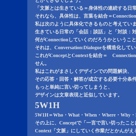
とができるでしょう。
「文脈とは生きている＝身体性の連続する日
それなら、具体性は、言葉を結合＝Connecti
私は次のように具体化できるものと考えてい
生きている日常の「会話：談話」と「対談：
何がConnectionしていくのだろうかというこ
それは、Conversation:Dialogueを構造化してい
これがConceptとContextを結合＝ Conne
せん。
私はこれがまさしくデザインでの問題解決、
その応答・回答・解答が成立する必要十分条
もっと単純に言い切ってしまうと、
デザインは文章表現と近似しています。
5W1H
5W1H＝Who・What・When・Where・Wh
その上に、Conceptで「一言で言い切ったこ
Context「文脈」にしていく作業だとかんが