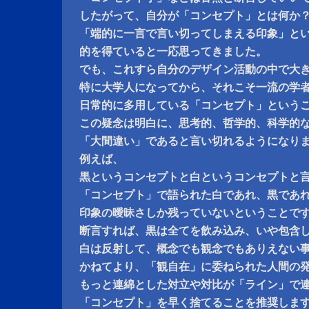
したがって、自分が「コンセプト」とは何か
「端的に一言で言い切ってしまえる印象」と
的を得ていると一応思ってきました。
でも、これすら自分のデザイン活動の中で大
特に大学人になってから、それこそ一流の学
日常的に多用している「コンセプト」という
この疑念は明白に、思考的、哲学的、科学的
「大間違い」であると言い切れるようになり
例えば、
黒というコンセプトと白というコンセプトと
「コンセプト」で語られた白であれ、黒であ
印象の曖昧さしか残っていないということで
断言すれば、黒は全てを飲み込み、いや包含
白は反射して、概念でも観念でもありえない
かねてより、「観自在」に委ねられた人間の
もっと連綿とした対立や対比が「ライン」で
「コンセプト」を早く捨てることを推奨しま