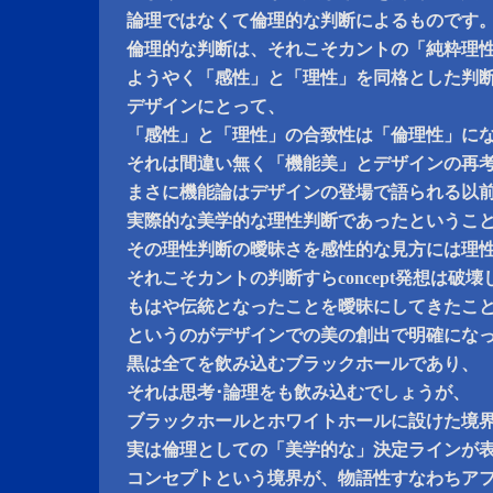
論理ではなくて倫理的な判断によるものです
倫理的な判断は、それこそカントの「純粋理
ようやく「感性」と「理性」を同格とした判
デザインにとって、
「感性」と「理性」の合致性は「倫理性」に
それは間違い無く「機能美」とデザインの再
まさに機能論はデザインの登場で語られる以
実際的な美学的な理性判断であったというこ
その理性判断の曖昧さを感性的な見方には理
それこそカントの判断すらconcept発想は破
もはや伝統となったことを曖昧にしてきたことがc
というのがデザインでの美の創出で明確にな
黒は全てを飲み込むブラックホールであり、
それは思考･論理をも飲み込むでしょうが、
ブラックホールとホワイトホールに設けた境
実は倫理としての「美学的な」決定ラインが
コンセプトという境界が、物語性すなわちア