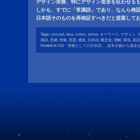
デザイン実務、特にデザイン造形を狂わせる
しかも、すでに「常識語」であり、なんら検
日本語そのものを再検証すべきだと提案して
Tags:
concept
,
idea
,
notion
,
sense
,
キーワード
,
デザイン
,
識語
,
思慮
,
情報
,
意図
,
感覚
,
日本語
,
概念化
,
理解
,
環境
,
英語
Posted in
030「情報としての日本語」
,
資本主義から逃走