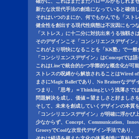
確かに、これはまだまだパロールかもしれま
新たな次世代手法の創造になっていると確信
それはいつのまにか、何でもかんでも「スト
健全性を創出する現代性病態は不況因にもつ
「ストレス」に十二分に対抗出来うる強靱さ
そのデザインこそ「コンシリエンスデザイン
これがより明快になることを「KK塾」で一般
「コンシリエンスデザイン」はConceptでは
これはLineで統合的かつ学際的な概念化が可
ストレスの呪縛から解放されることはWired o
まさにMagic Balletであり、No Brainerなデ
つまり、「思考」＝Thinkingという浅薄さ
問題解決を成し、価値＝望ましさと好ましさ
そして、未来を創成していくデザインの本質
「コンシリエンスデザイン」が明確に浮かび
少なからず、Concept、Communication、In
GroovyでCoolな次世代デザイン手法であり、
それは経済を超えた文化の体系創造に直結し