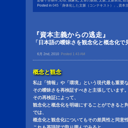
必要十分条件
,
応答
,
抽象化
,
文章の脈絡
,
文脈
,
文脈表現
,
結
Posted in
045「身体化した文脈（コンテキスト）」
,
資本
『資本主義からの逃走』
「日本語の曖昧さを観念化と概念化で
6月 2nd, 2010
Posted 1:43 AM
概念と観念
私は「情報」や「環境」という現代最も重要
その曖昧さを再検証すべきと主張しています
その再検証によって、
観念化と概念化を明確にすることができると
では、
概念化と観念化についてもその差異性と同意
これも英語訳で取り囲んでみると、