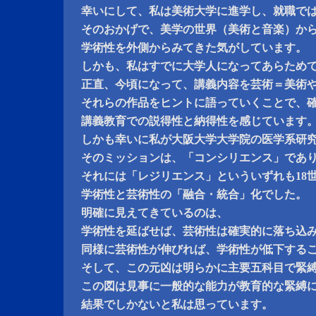
幸いにして、私は美術大学に進学し、就職で
そのおかげで、美学の世界（美術と音楽）か
学術性を外側からみてきた気がしています。
しかも、私はすでに大学人になってあらため
正直、今頃になって、講義内容を芸術＝美術
それらの作品をヒントに語っていくことで、
講義教育での説得性と納得性を感じています
しかも幸いに私が大阪大学大学院の医学系研
そのミッションは、「コンシリエンス」であ
それには「レジリエンス」といういずれも18
学術性と芸術性の「融合・統合」化でした。
明確に見えてきているのは、
学術性を延ばせば、芸術性は確実的に落ち込
同様に芸術性が伸びれば、学術性が低下する
そして、この元凶は明らかに主要五科目で緊
この図は見事に一般的な能力が教育的な緊縛
結果でしかないと私は思っています。