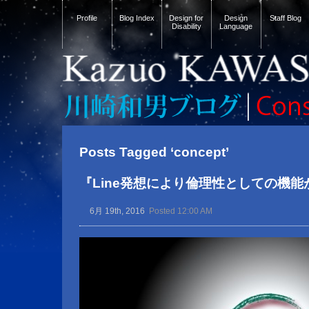
Profile
Blog Index
Design for
Design
Staff Blog
Disability
Language
Posts Tagged ‘concept’
『Line発想により倫理性としての機
6月 19th, 2016
Posted 12:00 AM