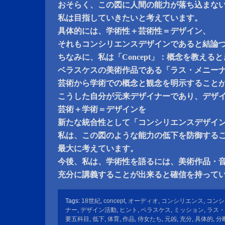
おそらく、この図に人間の能力が落ち込まな
私は目指していきたいと考えています。
具体的には、学術性＋芸術性＝デザイン、
それもコンシリエンスデザインであると結論
ちなみに、私は「Concept」：概念を教える
ベラスケスの美術作品である「ラス・メニー
芸術から学術での概念と観念を明示すること
こうした自分が元来デザイナーであり、デザ
芸術＋学術＝デザインを
新たな統合性として「コンシリエンスデザイ
私は、この図のような能力の低下を防御する
最大に考えています。
今後、私は、学術性を語るには、美術作品・
充分に講義することが出来ると確信を持って
Tags:
18世紀
,
concept
,
オーディオ
,
コンシリエンス
,
コンシ
ナー
,
デザイン活動
,
ヒント
,
ベラスケス
,
ミッション
,
ラス・
要五科目
,
低下
,
体育
,
作品
,
侍女たち
,
元凶
,
充分
,
具体的
,
分