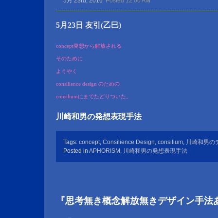
5月 23rd, 2016
Posted 12:00 AM
5月23日 友引(乙巳)
concept発想から解放される
そのために
ようやく
consilience design のための
consiliumにまでたどりついた。
川崎和男の発想表現手法
Tags:
concept
,
Consilience Design
,
consilium
,
川崎和男の
Posted in
APHORISM
,
川崎和男の発想表現手法
『思考無き概念解放無きデザイン手法