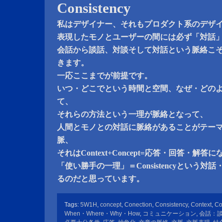
Consistency
私はデザイナー、それもプロダクト系のデザ
表現したモノとユーザーの間には必ず「対話
会話から談話、対談そして対話という脈絡こ
きます。
一応ここまでが前提です。
いつ・どこでという時間と空間、なぜ・どの
て、
それらの方法という一理が脈絡となって、
人間とモノとの対話に脈絡があることがテー
脈、
それはContext+Concept=応答・回答・解
「使い勝手の一理」＝Consistencyという
るのだと思っています。
Tags:
5W1H
,
concept
,
Conection
,
Consistency
,
Context
,
Co
When・Where・Why・How
,
コミュニケーション
,
会話：