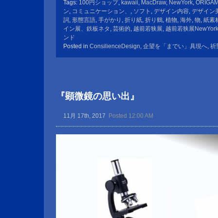
Tags:
100円ショップ
,
kawaii
,
MacDraw
,
NewYork
,
ORIGAM
ン
,
コミュニケーション、
,
ソフト
,
デザイン内容
,
デザイン
詞
,
形態言語
,
手がかり
,
折り紙
,
折り鶴
,
植物
,
海外
,
物
,
紙素
イン展、鉄板ネタ
,
芸術的
,
越前若狭展
,
越前若狭展NewYor
ンド
Posted in
ConsilienceDesign
,
企望を「までい」具現へ
,
祈
『顕微鏡の思い出』
11月 17th, 2017
Posted 12:00 AM