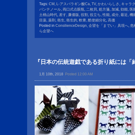
Tags:
CM
,
L-アスパラギン酸Ca
,
TV
,
かわいらしさ
,
キャラ
パンテノール
,
両口式点眼瓶
,
二枚貝
,
処方箋
,
加減
,
効能
,
医
土桃山時代
,
差す
,
廉価版
,
役割
,
役立ち
,
性能
,
成分
,
最近
,
機
目薬
,
薬剤
,
衛生
,
衛生的
,
軟膏
,
酷使細分化
,
高価
Posted in
ConsilienceDesign
,
企望を「までい」具現へ
,
危
ら企望へ
『日本の伝統遊戯である折り紙には「
1月 10th, 2018
Posted 12:00 AM