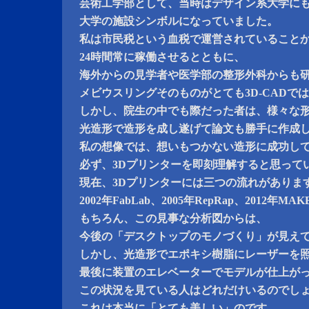
芸術工学部として、当時はデザイン系大学に
大学の施設シンボルになっていました。
私は市民税という血税で運営されていること
24時間常に稼働させるとともに、
海外からの見学者や医学部の整形外科からも
メビウスリングそのものがとても3D-CADで
しかし、院生の中でも際だった者は、様々な
光造形で造形を成し遂げて論文も勝手に作成
私の想像では、想いもつかない造形に成功し
必ず、3Dプリンターを即刻理解すると思って
現在、3Dプリンターには三つの流れがありま
2002年FabLab、2005年RepRap、2012
もちろん、この見事な分析図からは、
今後の「デスクトップのモノづくり」が見え
しかし、光造形でエポキシ樹脂にレーザーを
最後に装置のエレベーターでモデルが仕上が
この状況を見ている人はどれだけいるのでし
これは本当に「とても美しい」のです。