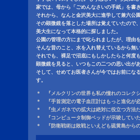
家では、母から「ごめんなさいの手紙」を書
それから、なんと金沢美大に進学して兼六公
その顕微鏡を落とした場所は覚えていたので
美大生になって本格的に探しました。
公園の管理の方にまで叱られましたが、理由
そんな昔のこと、水を入れ替えているから無
それでも、裸足で沼底にもしかしたらと何度
顕微鏡を見ると、いつもこの二つの思い出が
そして、せめてお医者さんが今ではお前にな
す。
＊ 『メルクリンの世界も私の憧れのコレク
＊ 『手首測定の電子血圧計はもっと進化が
＊ 『虫メガネでの拡大は絶対に役立つ方法
＊ 『コンピュータ制御ベッドが示唆してい
＊ 『防衛戦術は敗戦といえども硫黄島から