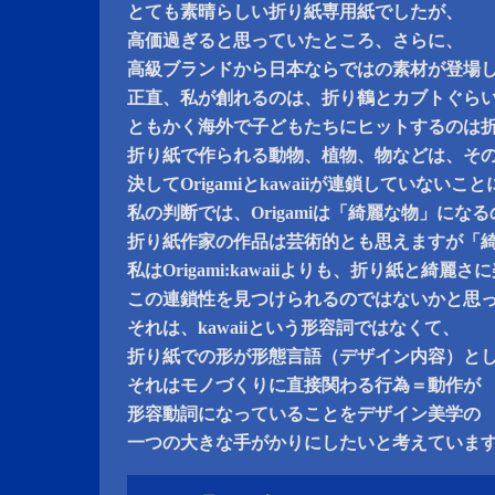
とても素晴らしい折り紙専用紙でしたが、
高価過ぎると思っていたところ、さらに、
高級ブランドから日本ならではの素材が登場
正直、私が創れるのは、折り鶴とカブトぐら
ともかく海外で子どもたちにヒットするのは
折り紙で作られる動物、植物、物などは、そ
決してOrigamiとkawaiiが連鎖していない
私の判断では、Origamiは「綺麗な物」にな
折り紙作家の作品は芸術的とも思えますが「
私はOrigami:kawaiiよりも、折り紙と綺麗
この連鎖性を見つけられるのではないかと思
それは、kawaiiという形容詞ではなくて、
折り紙での形が形態言語（デザイン内容）と
それはモノづくりに直接関わる行為＝動作が
形容動詞になっていることをデザイン美学の
一つの大きな手がかりにしたいと考えていま