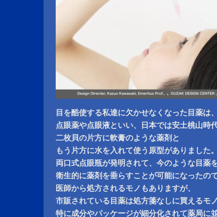
目を酷使する私達に欠かせなくなった目薬は
点眼薬や点眼液といい、日本では安土桃山時
二枚貝の片方に軟膏のような薬剤と
もう片方に水を入れて使う原型がありました
両口式点眼瓶が発明されて、今のような目薬
衛生的に薬剤を垂らすことが可能になったの
医師から処方されるモノもありますが、
市販されている目薬は処方箋なしに買えるモ
特に成分やパッケージが細分化されて薬局に