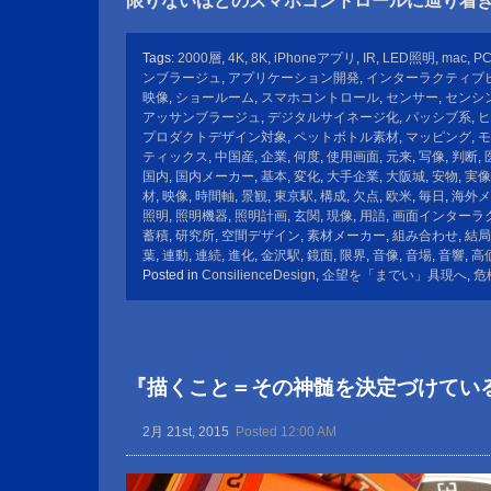
限りないほどのスマホコントロールに辿り着
Tags:
2000層
,
4K
,
8K
,
iPhoneアプリ
,
IR
,
LED照明
,
mac
,
P
ンブラージュ
,
アプリケーション開発
,
インターラクティブ
映像
,
ショールーム
,
スマホコントロール
,
センサー
,
センシ
アッサンブラージュ
,
デジタルサイネージ化
,
パッシブ系
,
ヒ
プロダクトデザイン対象
,
ペットボトル素材
,
マッピング
,
モ
ティックス
,
中国産
,
企業
,
何度
,
使用画面
,
元来
,
写像
,
判断
,
国内
,
国内メーカー
,
基本
,
変化
,
大手企業
,
大阪城
,
安物
,
実像
材
,
映像
,
時間軸
,
景観
,
東京駅
,
構成
,
欠点
,
欧米
,
毎日
,
海外メ
照明
,
照明機器
,
照明計画
,
玄関
,
現像
,
用語
,
画面インターラ
蓄積
,
研究所
,
空間デザイン
,
素材メーカー
,
組み合わせ
,
結局
葉
,
連動
,
連続
,
進化
,
金沢駅
,
鏡面
,
限界
,
音像
,
音場
,
音響
,
高
Posted in
ConsilienceDesign
,
企望を「までい」具現へ
,
危
『描くこと＝その神髄を決定づけてい
2月 21st, 2015
Posted 12:00 AM