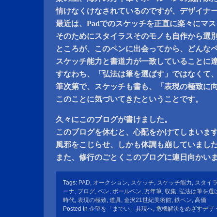
情けなくけなされているのですが、デザイナ
最近は、Padでのスケッチを正直に楽々にマ
そのためにスタイラスそのモノも自作から選
ところが、このペンに出会ってから、どんな
スケッチ能力と書道力が一致していることに
すなわち、「弘法は筆を選ばす」ではなくて
筆次第で、スケッチも書も、「表現の極致に
このことに気づいてきたということです。
久々にこのブログが書けました。
このブログを休むと、心配をかけてしまいま
風邪をこじらせ、しかも体調も崩していまし
また、修行のごとくこのブログに連日向かい
Tags:
PAD
,
オークション
,
スケッチ
,
スケッチ能力
,
スタイ
ーナ
,
ブログ
,
ペン
,
ボールペン
,
万年筆
,
収集
,
弘法は筆を選
時代
,
表現の極致
,
道具
,
金沢21世紀美術館
,
鉄ペン
,
高価
Posted in
企望を「までい」具現へ
,
危機解決をめざすデザ