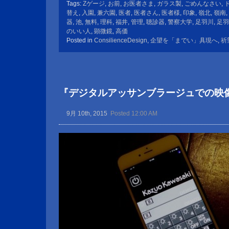
Tags:
Zゲージ
,
お前
,
お医者さま
,
ガラス製
,
ごめんなさい
,
替え
,
入園
,
兼六園
,
医者
,
医者さん
,
医者様
,
印象
,
嶺北
,
嶺南
,
器
,
池
,
無料
,
理科
,
福井
,
管理
,
聴診器
,
警察大学
,
足羽川
,
足羽
のいい人
,
顕微鏡
,
高価
Posted in
ConsilienceDesign
,
企望を「までい」具現へ
,
祈
『デジタルアッサンブラージュでの映
9月 10th, 2015
Posted 12:00 AM