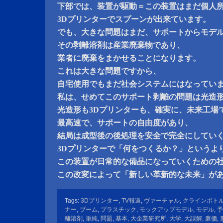
下部では、装置が駆動＝この装置はまだ個人
3Dプリンターでスプーンが出来ています。
でも、大きな問題はまだ、サポートからモデ
その剥離溶剤は産業廃棄物であり、
業者に廃棄をまかせることになります。
これは大きな問題ですから、
自宅使用でもまだ社会システムにはなってい
私は、せめてこのサポート剥離の問題は光造
光造形も3Dプリンターも、確実に、未来工場
最高速で、サポートの自由度があり、
結局は成型後の後処理を安全で完全にしてい
3Dプリンターで「何をつくるか？」というよ
この装置が日常的な備品になっていくための
この改変によって「新しい革新的な未来」が
Tags:
3Dプリンター
,
TV報道
,
ヴァーチャル
,
クラインボト
ナー
,
ブーム
,
プラスチック
,
モックアップモデル
,
モデル
,
予
離溶剤
,
単純
,
問題
,
基本
,
大企業研究所
,
大学
,
大誤解
,
廉価
,