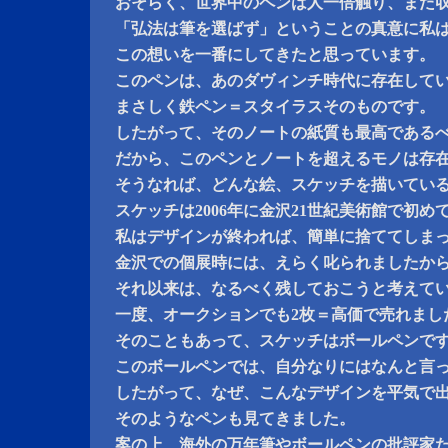
おそらく、世界中のペンは人一倍触り、また
「弘法は筆を選ばず」ということの真意に私
この想いを一番にしてきたと思っています。
このペンは、あのダヴィンチ時代に存在して
まさしく鉄ペン＝スタイラスそのものです。
したがって、そのノートの紙質も最高である
だから、このペンとノートを超えるモノは存
そうなれば、どんな絵、スケッチを描いてい
スケッチは2006年に金沢21世紀美術館で初め
私はデザインが終われば、簡単に捨ててしま
金沢での個展時には、えらく叱られましたか
それ以来は、なるべく残しておこうと考えて
一度、オークションでも2枚＝高価で売れまし
そのこともあって、スケッチはボールペンで
このボールペンでは、自分なりにはなんと言
したがって、なぜ、こんなデザインを平気で
そのようなペンも見てきました。
案の上、海外の万年筆やボールペンの批評家