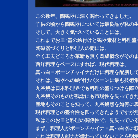
この数年、陶磁器に深く関わってきました。
子供の頃から陶磁器については最良品が私の
そして、大きく気づいていることには、
これまでお皿･器の絵付けと磁器素材と料理盛
陶磁器づくりと料理人の間には、
全く工夫どころか革新も無く既成概念がその
西洋料理をベースにすれば、現代料理は、
真っ白＝ボーンチャイナだけに料理を配膳し
それは、磁器への絵付けパターンに最も技術
九谷焼は日本料理界でも料理の盛りつけを際
九谷焼そのものが残念にも市場性を失ってき
産地もそのことを知って、九谷焼然を如何に
現代料理との整合性を図ってきたようですが
私はこのお皿と料理の関係性で、見失ってい
まず、料理人がボーンチャイナ＝真っ白器に
これは料理人能力が備わっていないことを明