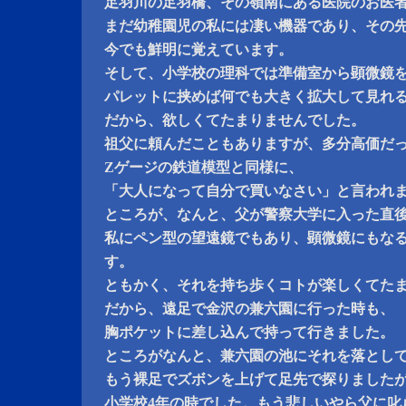
足羽川の足羽橋、その嶺南にある医院のお医
まだ幼稚園児の私には凄い機器であり、その
今でも鮮明に覚えています。
そして、小学校の理科では準備室から顕微鏡
パレットに挟めば何でも大きく拡大して見れ
だから、欲しくてたまりませんでした。
祖父に頼んだこともありますが、多分高価だ
Zゲージの鉄道模型と同様に、
「大人になって自分で買いなさい」と言われ
ところが、なんと、父が警察大学に入った直
私にペン型の望遠鏡でもあり、顕微鏡にもな
す。
ともかく、それを持ち歩くコトが楽しくてた
だから、遠足で金沢の兼六園に行った時も、
胸ポケットに差し込んで持って行きました。
ところがなんと、兼六園の池にそれを落とし
もう裸足でズボンを上げて足先で探りました
小学校4年の時でした。もう悲しいやら父に叱