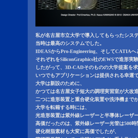
私が名古屋市立大学で導入してもらったシス
当時は最高のシステムでした。
IDEASからPro-Engineering、そしてCATIA
それぞれをSiliconGraphics社のEWSで造
したがって、3D-CADそのものの大学提案を
いつでもアプリケーションは提供される幸運
大学は新設のために、
かつては名古屋女子短大の調理実習室が大改
二つに造形装置と重合硬化装置や洗浄機まで
大学を転籍する時には、
光造形装置は紫外線レーザーと半導体レーザ
高価だったのは、紫外線レーザー光管は500
硬化樹脂素材も大変に高価でしたが、