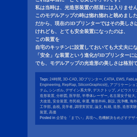
私は当時は、光造形装置の部屋には入りませ
このモデルアップの時は惚れ惚れと眺めまし
だから、現在の3Dプリンターではその美しさ
けれども、とても安全装置になったのは、
この装置を
自宅のキッチンに設置しておいても大丈夫に
「安全」な装置という進化が3Dプリンターに
でも、モデルアップの光造形の美しさは格別
Tags:
24時間
,
3D-CAD
,
3Dプリンター
,
CATIA
,
EWS
,
FabLa
Engineering
,
RepRap
,
SiliconGraphics社
,
アプリケーショ
テム
,
シンボル
,
デザイン系大学
,
デスクトップ
,
メビウスリ
造形装置
,
分析図
,
医学部
,
半導体レーザー
,
名古屋女子短大
,
大改造
,
安全装置
,
市民税
,
幸運
,
整形外科
,
新設
,
洗浄機
,
海外
工学部
,
血税
,
見学者
,
調理実習室
,
論文
,
転籍
,
造形
,
造形実験
装置
,
高価
Posted in
企望を「までい」具現へ
,
危機解決をめざすデザ