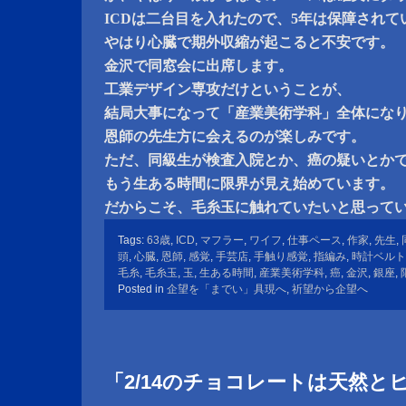
ICDは二台目を入れたので、5年は保障されて
やはり心臓で期外収縮が起こると不安です。
金沢で同窓会に出席します。
工業デザイン専攻だけということが、
結局大事になって「産業美術学科」全体にな
恩師の先生方に会えるのが楽しみです。
ただ、同級生が検査入院とか、癌の疑いとか
もう生ある時間に限界が見え始めています。
だからこそ、毛糸玉に触れていたいと思って
Tags:
63歳
,
ICD
,
マフラー
,
ワイフ
,
仕事ペース
,
作家
,
先生
,
頭
,
心臓
,
恩師
,
感覚
,
手芸店
,
手触り感覚
,
指編み
,
時計ベルト
毛糸
,
毛糸玉
,
玉
,
生ある時間
,
産業美術学科
,
癌
,
金沢
,
銀座
,
Posted in
企望を「までい」具現へ
,
祈望から企望へ
「2/14のチョコレートは天然と