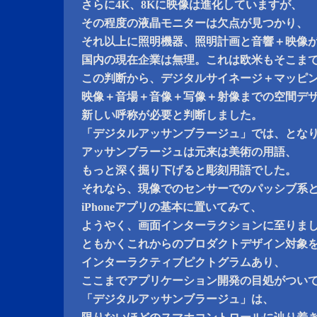
さらに4K、8Kに映像は進化していますが、
その程度の液晶モニターは欠点が見つかり、
それ以上に照明機器、照明計画と音響＋映像
国内の現在企業は無理。これは欧米もそこま
この判断から、デジタルサイネージ＋マッピング
映像＋音場＋音像＋写像＋射像までの空間デ
新しい呼称が必要と判断しました。
「デジタルアッサンブラージュ」では、とな
アッサンブラージュは元来は美術の用語、
もっと深く掘り下げると彫刻用語でした。
それなら、現像でのセンサーでのパッシブ系
iPhoneアプリの基本に置いてみて、
ようやく、画面インターラクションに至りま
ともかくこれからのプロダクトデザイン対象
インターラクティブピクトグラムあり、
ここまでアプリケーション開発の目処がつい
「デジタルアッサンブラージュ」は、