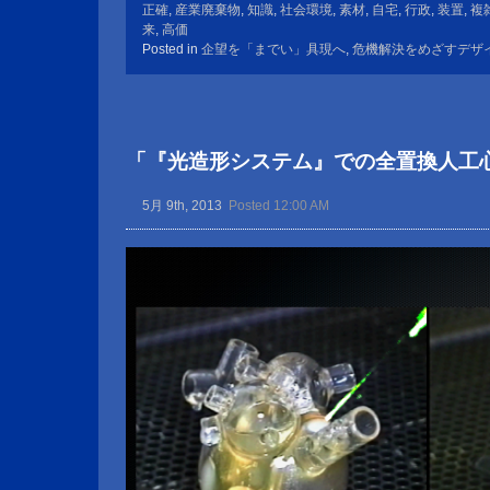
正確
,
産業廃棄物
,
知識
,
社会環境
,
素材
,
自宅
,
行政
,
装置
,
複
来
,
高価
Posted in
企望を「までい」具現へ
,
危機解決をめざすデザ
「『光造形システム』での全置換人工
5月 9th, 2013
Posted 12:00 AM