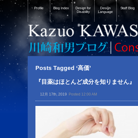
Profile
Blog Index
Design for
Design
Staff Blog
Disability
Language
Posts Tagged ‘高価’
『目薬はほとんど成分を知りません』
12月 17th, 2019
Posted 12:00 AM