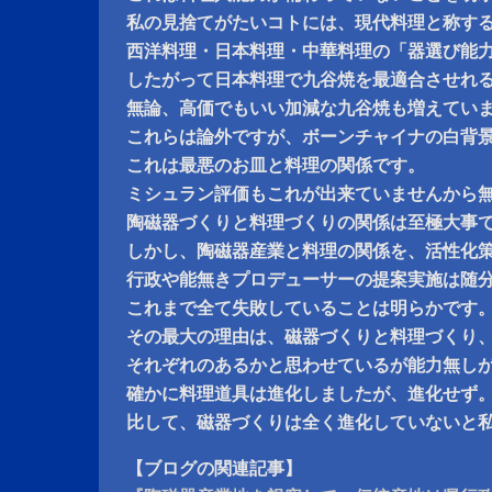
私の見捨てがたいコトには、現代料理と称す
西洋料理・日本料理・中華料理の「器選び能
したがって日本料理で九谷焼を最適合させれ
無論、高価でもいい加減な九谷焼も増えてい
これらは論外ですが、ボーンチャイナの白背
これは最悪のお皿と料理の関係です。
ミシュラン評価もこれが出来ていませんから
陶磁器づくりと料理づくりの関係は至極大事
しかし、陶磁器産業と料理の関係を、活性化
行政や能無きプロデューサーの提案実施は随
これまで全て失敗していることは明らかです
その最大の理由は、磁器づくりと料理づくり
それぞれのあるかと思わせているが能力無し
確かに料理道具は進化しましたが、進化せず
比して、磁器づくりは全く進化していないと
【ブログの関連記事】