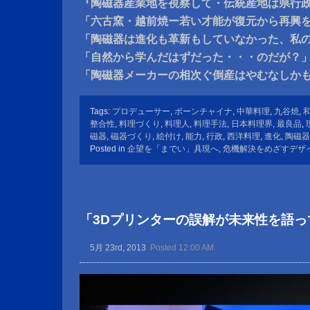
『陶磁器産業地を視察して・伝統産地は県行
「六古窯・越前焼ー若い才能が復元から再興
「陶磁器は進化も革新もしていなかった、私
「自然から学んだはずだった・・・のだが？
「陶磁器メーカーの相次ぐ倒産はやむなしか
Tags:
プロデューサー
,
ボーンチャイナ
,
中華料理
,
九谷焼
,
整合性
,
料理づくり
,
料理人
,
料理手法
,
日本料理界
,
最良品
,
磁器
,
磁器づくり
,
絵付け
,
能力
,
行政
,
西洋料理
,
進化
,
陶磁器
Posted in
企望を「までい」具現へ
,
危機解決をめざすデザ
「3Dプリンターの誤解が未来性を語っ
5月 23rd, 2013
Posted 12:00 AM