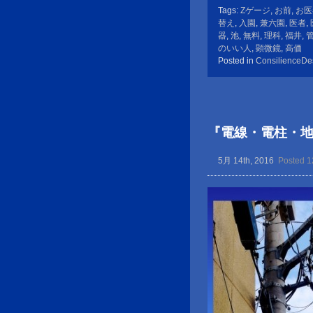
Tags:
Zゲージ
,
お前
,
お医
替え
,
入園
,
兼六園
,
医者
,
器
,
池
,
無料
,
理科
,
福井
,
のいい人
,
顕微鏡
,
高価
Posted in
ConsilienceDe
『電線・電柱・
5月 14th, 2016
Posted 1