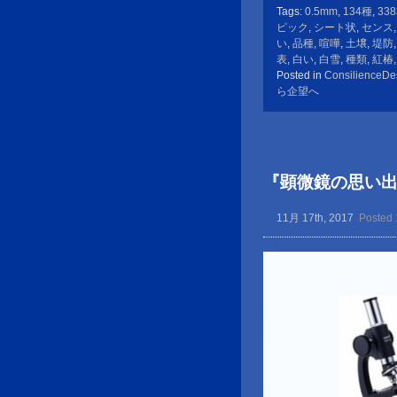
Tags:
0.5mm
,
134種
,
33
ピック
,
シート状
,
センス
い
,
品種
,
喧嘩
,
土壌
,
堤防
表
,
白い
,
白雪
,
種類
,
紅椿
Posted in
ConsilienceDe
ら企望へ
『顕微鏡の思い
11月 17th, 2017
Posted 