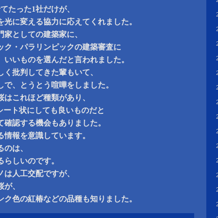
せてたった1社だけが、
を光に変える協力に応えてくれました。
門家としての建築家に、
ック・パラリンピックの建築審査に
、いいものを選んだと言われました。
しく批判してきた輩もいて、
しで、とうとう喧嘩をしました。
桜はこれほど種類があり、
のシート状にしても良いものだと
て確認する機会もありました。
る情報を意識しています。
るのは、
るらしいのです。
ノは人工交配ですが、
桜が、
ンク色の紅椿などの品種も知りました。