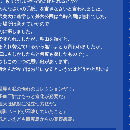
た。もう悲しいやら父に叱られるとかで、
めんなさいの手紙」を書きなさいと言われました。
沢美大に進学して兼六公園は当時入園は無料でした。
た場所は覚えていたので、
的に探しました。
で叱られましたが、理由を話すと、
を入れ替えているから無いよとも言われましたが、
底にもしかしたらと何度も探したものです。
つもこの二つの思い出があります。
者さんが今ではお前になるというのはどうかと思いま
世界も私の憧れのコレクションだ！』
子血圧計はもっと進化が必要だ』
拡大は絶対に役立つ方法だ』
制御ベッドが示唆していたこと』
戦といえども硫黄島からの寛容慰霊』