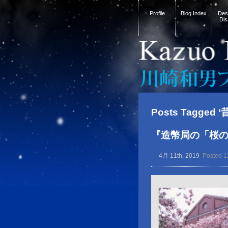
Profile
Blog Index
Desi
Dis
Posts Tagged ‘昔
『造幣局の「桜
4月 11th, 2019
Posted 1