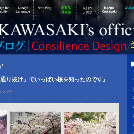
gn for
Design
Staff Blog
新商品
Kazuo
OUZ
東日本
ability
Language
Kawasaki
発表会
大震災
’
の通り抜け」でいっぱい桜を知ったのです』
2:00 AM