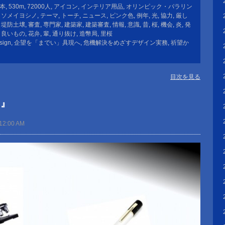
8本
,
530m
,
72000人
,
アイコン
,
インテリア用品
,
オリンピック・パラリン
,
ソメイヨシノ
,
テーマ
,
トーチ
,
ニュース
,
ピンク色
,
例年
,
光
,
協力
,
厳し
,
堤防土壌
,
審査
,
専門家
,
建築家
,
建築審査
,
情報
,
意識
,
昔
,
桜
,
機会
,
炎
,
発
,
良いもの
,
花弁
,
輩
,
通り抜け
,
造幣局
,
里桜
sign
,
企望を「までい」具現へ
,
危機解決をめざすデザイン実務
,
祈望か
目次を見る
出』
12:00 AM