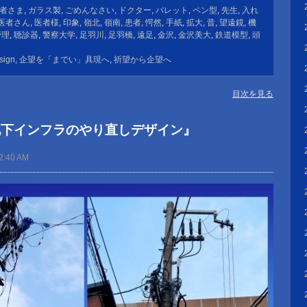
者さま
,
ガラス製
,
ごめんなさい
,
ドクター
,
パレット
,
ペン型
,
先生
,
入れ
医者さん
,
医者様
,
印象
,
嶺北
,
嶺南
,
患者
,
愕然
,
手紙
,
拡大
,
昔
,
望遠鏡
,
機
管理
,
聴診器
,
警察大学
,
足羽川
,
足羽橋
,
遠足
,
金沢
,
金沢美大
,
鉄道模型
,
頭
sign
,
企望を「までい」具現へ
,
祈望から企望へ
目次を見る
地下インフラのやり直しデザイン』
2:40 AM