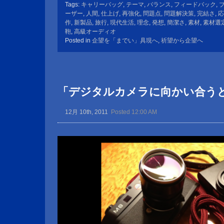
Tags:
キャリーバッグ
,
テーマ
,
バランス
,
フィードバック
,
ーザー
,
人間
,
仕上げ
,
再強化
,
問題点
,
問題解決策
,
完結さ
,
応
作
,
新製品
,
旅行
,
現代生活
,
理念
,
発想
,
簡潔さ
,
素材
,
素材選
鞄
,
高級オーディオ
Posted in
企望を「までい」具現へ
,
祈望から企望へ
「デジタルカメラに向かい合う
12月 10th, 2011
Posted 12:00 AM