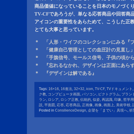
商品価値になっていることを日本のモノづく
TV-CFであろうが、単なる応答商品や回答商
アイコンの重要性をあらためて、こうした正
とても大事と思っています。
＊ 「人形・ワイフのコレクションにみる『
＊ 「健康自己管理としての血圧計の見直し
＊ 「手旗信号、モールス信号、子供の頃か
＊ 『忘れるなかれ、デザインは正面にあら
＊ 『デザインは解である』
Tags:
16×16
,
16進法
,
32×32
,
icon
,
TV-CF
,
TVドキュメント
ク教
,
コンプピュータ画面
,
パソコン
,
ピクトグラム
,
ブラン
ラン
,
ロシア
,
ロシア正教
,
伝統的
,
似姿
,
再認識
,
印象
,
哲学用
説
,
平面図
,
応答
,
応答商品
,
正画像
,
画像
,
画面上
,
美術学校
,
Posted in
ConsilienceDesign
,
企望を「までい」具現へ
,
祈