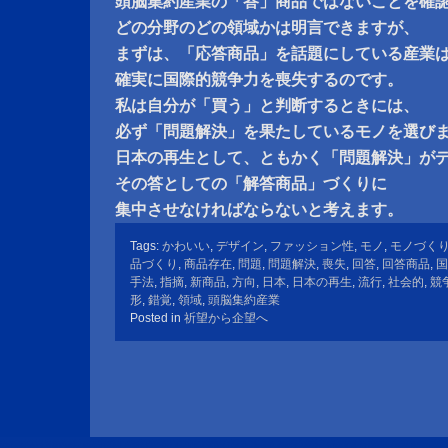
頭脳集約産業の「答」商品ではないことを確
どの分野のどの領域かは明言できますが、
まずは、「応答商品」を話題にしている産業
確実に国際的競争力を喪失するのです。
私は自分が「買う」と判断するときには、
必ず「問題解決」を果たしているモノを選び
日本の再生として、ともかく「問題解決」が
その答としての「解答商品」づくりに
集中させなければならないと考えます。
Tags:
かわいい
,
デザイン
,
ファッション性
,
モノ
,
モノづく
品づくり
,
商品存在
,
問題
,
問題解決
,
喪失
,
回答
,
回答商品
,
国
手法
,
指摘
,
新商品
,
方向
,
日本
,
日本の再生
,
流行
,
社会的
,
競
形
,
錯覚
,
領域
,
頭脳集約産業
Posted in
祈望から企望へ