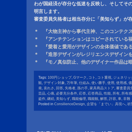
わが国経済が存分な低迷を反映し、そしてそ
明言します。
審査委員失格者は相当存分に「美知らず」が
＊ 『大物主神から事代主神、このコンテク
＊ 『アンチテンションはコピーされている
＊ 『愛着と愛用がデザインの全体価値であ
＊ 『造形デザインがレジリエンスデザイン
＊ 『モノ真似防止、他のデザイナー作品は
Tags:
100円ショップ
,
Gマーク
,
コト
,
コト重視
,
ジェネリッ
観
,
デザイン対象
,
万年筆
,
仕組み
,
使い勝手
,
使用
,
使用感
,
価
発
,
哀れさ
,
回答
,
失格者
,
孫の手
,
家具商品ストア
,
審査委員
芸品
,
心痛
,
必要充分条件
,
応答
,
応答商品
,
性能
,
所有
,
所有感
盗作
,
継続
,
美知らず
,
職能倫理
,
職能観
,
解答
,
許容
,
車
,
非難
Posted in
ConsilienceDesign
,
企望を「までい」具現へ
,
祈