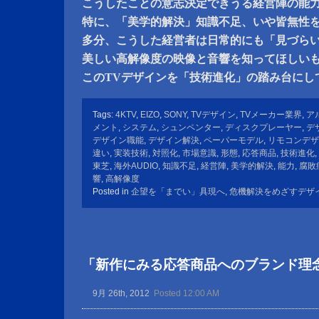
こうしたことの意志決定できうる経営陣の能
特に、「美学的解決」知識不足、いや皆無性
多分、こうした経営者は日常的にも「見づらい
美しい高解像度の映像と音響を知ってほしい
このTVデザインを「技術進化」の踏み台にし
Tags:
4KTV
,
EIZO
,
SONY
,
TVデザイン
,
TVメーカー業界
,
ア
メント
,
システム
,
シュンペンター
,
ディスクプレーヤー
,
デ
デザイン職能
,
デザイン解決
,
ペーパーモデル
,
リモコンデザ
違い
,
実装技術
,
対照化
,
市場意識
,
形態
,
応答商品
,
技術進化
,
東芝
,
海外AUDIO
,
知識不足
,
経営陣
,
美学的解決
,
能力
,
腐敗
響
,
高解像度
Posted in
企望を「までい」具現へ
,
危機解決をめざすデザ
「新作にみる応答商品へのブランド理
9月 26th, 2012
Posted 12:00 AM