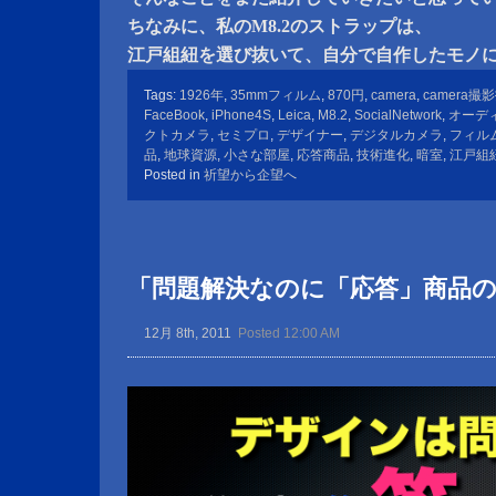
ちなみに、私のM8.2のストラップは、
江戸組紐を選び抜いて、自分で自作したモノ
Tags:
1926年
,
35mmフィルム
,
870円
,
camera
,
camera撮
FaceBook
,
iPhone4S
,
Leica
,
M8.2
,
SocialNetwork
,
オーデ
クトカメラ
,
セミプロ
,
デザイナー
,
デジタルカメラ
,
フィル
品
,
地球資源
,
小さな部屋
,
応答商品
,
技術進化
,
暗室
,
江戸組
Posted in
祈望から企望へ
「問題解決なのに「応答」商品
12月 8th, 2011
Posted 12:00 AM