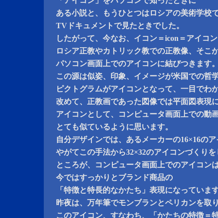
「アイコン」をパソコンで知ったときに
ある小説と、もうひとつはロシアの美術学校
TVドキュメントで見たときでした。
したがって、今なお、イコン＝icon＝アイコ
ロシア正教やカトリック教での正教像、そこ
パソコン画面上でのアイコンに結びつきます
この源は似姿、印象、イメージが米国での哲
ピクトグラムがアイコンとなって、一目でわ
改めて、正教画であった図像では平面図表現
アイコンとして、コンピュータ画面上での動
とても似ているように思います。
自分デザインでは、あるメーカーの16×16のア
やがてこの手法から32×32のアイコンづくり
ところが、コンピュータ画面上でのアイコン
今ではすっかりとブランド商品の
「特徴と特長的なかたち」表現になっていま
昨夜は、万年筆でモンブランとペリカンを取
このアイコン、すなわち、「かたちの特徴＝