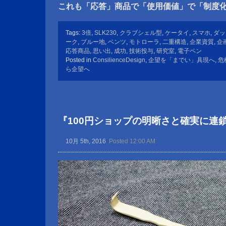
これも「応答」商品で「使用価値」で「制度
Tags:
3倍
,
SLK230
,
クラブシェル型
,
ケータイ
,
スマホ
,
ダッ
ーク
,
ブルー地
,
ベンツ
,
モトローラ
,
二重構造
,
企業資質
,
企
応答商品
,
思い出
,
成功
,
技術投与
,
研究室
,
電子ペン
Posted in
ConsilienceDesign
,
企望を「までい」具現へ
,
危
ら企望へ
『100円ショップの明晰さと確実に連
10月 5th, 2016
Posted 12:00 AM