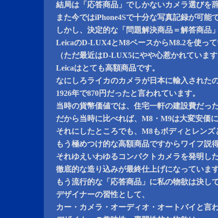
結局は「応答商品」でしかないカメラ選びを
また今ではiPhone4Sで十分な写真記録が可能
しかし、決定的な「問題解決商品＝解答商品
LeicaのD-LUX4とM8ベースからM8.2を使
（ただ最近はD-LUX5にやや心惹かれていま
Leicaはとても高額商品です。
なにしろライカのカメラが日本に輸入された
1926年で870円だったと言われています。
当時の貨幣価値では、住宅一軒の建設費だっ
だから当時に比べれば、M8・M9は大変安価
それにしたところでも、M8もボディとレンズ
もう極めつけ的な高額商品ですからワイフ説
それゆえいわゆるコンパクトカメラを発明し
徹底的な造り込みが最終仕上げになっていま
もう流行的な「応答商品」に私の物欲は決し
デザイナーの習性として、
カー・カメラ・オーディオ・オートバイと言