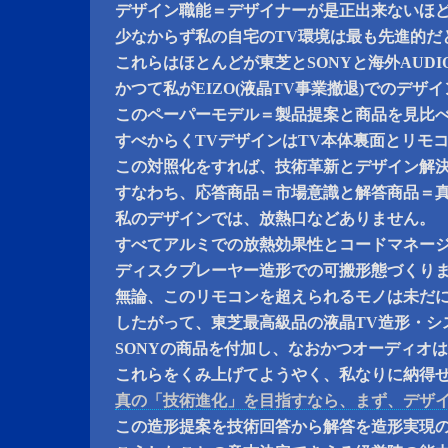
デザイン職能＝デザイナーが是正出来ないほ
少なからず私の自宅のTV環境は最も先進的だ
これらはほとんどが東芝とSONYと海外AUD
かつて私がEIZO(液晶TV事業撤退)でのデザ
このペーパーモデル＝製品提案と商品を見比
すべからくTVデザインはTV本体裏面とリモ
この対照化をすれば、技術革新とデザイン解
すなわち、応答商品＝市場意識と解答商品＝
私のデザインでは、放熱口などありません。
すべてアルミでの放熱効果性とコードマネー
ディスクプレーヤー造形での可搬形態づくり
無論、このリモコンを超えられるモノは未だ
したがって、東芝最高級品の液晶TV造形・シ
SONYの商品を付加し、なおかつオーディオ
これらをくみ上げてようやく、私なりに納得
真の「技術進化」を目指すなら、まず、デザ
この造形提案を技術回答から解答を造形実現