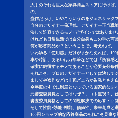
大手のそれも巨大な家具商品ストアに行けば
の、
盗作だらけ、いやこういうのをジェネリック
自分のデザイナー倫理観、デザイナー正当職
決して許容できるモノ･デザインではありませ
けれども日常生活では自分自身もこの手の商
何が応答商品か？ということで、考えれば、
いわゆる「使用感」だけがまかなえれば、10
車や時計、あるいは万年筆などでは「所有感
確実に納得するモノであることが必要充分条
それこそ、プロのデザイナーとしては決して
ましてや盗作などは非難どころか告発とさえ
今年度のすでに制度となっている国家的なG
元審査委員長としてはなぜ？、コト重視？、
審査委員資格としての問題解決での応答・回
そして性能･効能･機能、価値性、未来創成と
100円ショップ的な応答商品のそれこそ見事な