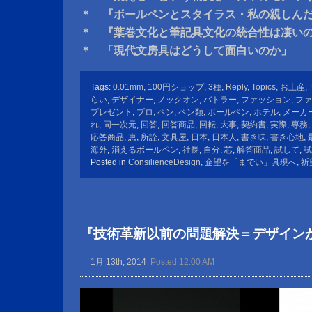
＊ 『ボールペンとスタイラス・私の親しん
＊ 『葉巻文化と筆記具文化の統合性は凄い
＊ 「現代文房具はどうして面白いのか」
Tags:
0.01mm
,
100円ショップ
,
3種
,
Reply
,
Topics
,
お土産
,
らい
,
デザイナー
,
ノックオン
,
バトラー
,
ファッション
,
ファ
プレゼント
,
プロ
,
ペン
,
ペン類
,
ボールペン
,
ホテル
,
メーカ
れ
,
同一次元
,
回答
,
回答商品
,
回転
,
大事
,
契約書
,
実際
,
専務
,
応答商品
,
恵
,
所詮
,
文具屋
,
日本
,
日本人
,
書き味
,
書き心地
,
海外
,
消えるボールペン
,
社長
,
自分
,
芯
,
解答商品
,
試して
,
試
Posted in
ConsilienceDesign
,
企望を「までい」具現へ
,
祈
『技術革新以前の問題解決＝デザイン
1月 13th, 2014
Posted 12:00 AM