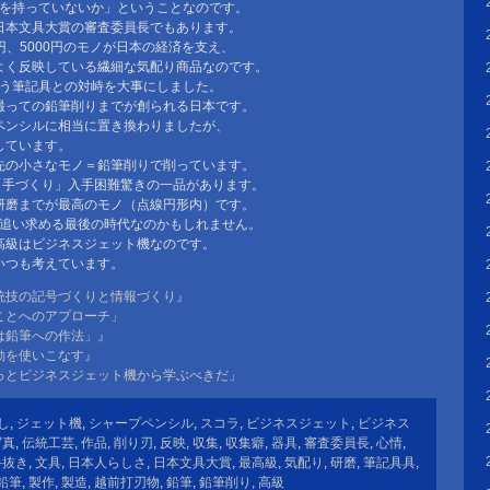
何を持っていないか」ということなのです。
日本文具大賞の審査委員長でもあります。
0円、5000円のモノが日本の経済を支え、
よく反映している繊細な気配り商品なのです。
いう筆記具との対峙を大事にしました。
撮っての鉛筆削りまでが創られる日本です。
ペンシルに相当に置き換わりましたが、
しています。
先の小さなモノ＝鉛筆削りで削っています。
「手づくり」入手困難驚きの一品があります。
研磨までが最高のモノ（点線円形内）です。
は追い求める最後の時代なのかもしれません。
高級はビジネスジェット機なのです。
いつも考えています。
統技の記号づくりと情報づくり』
ことへのアプローチ」
は鉛筆への作法」』
動を使いこなす』
っとビジネスジェット機から学ぶべきだ」
し
,
ジェット機
,
シャープペンシル
,
スコラ
,
ビジネスジェット
,
ビジネス
写真
,
伝統工芸
,
作品
,
削り刃
,
反映
,
収集
,
収集癖
,
器具
,
審査委員長
,
心情
,
手抜き
,
文具
,
日本人らしさ
,
日本文具大賞
,
最高級
,
気配り
,
研磨
,
筆記具具
,
鉛筆
,
製作
,
製造
,
越前打刃物
,
鉛筆
,
鉛筆削り
,
高級