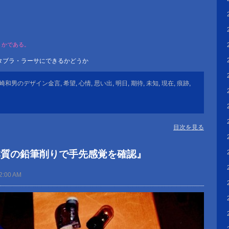
、
うかである。
タブラ・ラーサにできるかどうか
崎和男のデザイン金言
,
希望
,
心情
,
思い出
,
明日
,
期待
,
未知
,
現在
,
痕跡
,
目次を見る
本質の鉛筆削りで手先感覚を確認』
2:00 AM