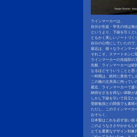
ラインマーカーは、
自分が生徒・学生の頃は無
というより、下線を引くと
ともかく美しいノートづく
自分の心情にしていたので
最近は、様々なラインマー
それこそ、スマートホンに
ラインマーカーの先端部の
先般、ラインマーカーは絶
なるほどそういうことと思
一時期は、絶対に黄色でし
この種の文房具に拘ってい
最近、ラインマーカーで盛
納得せざるを得ない体験が
しかし下線を引いて目立た
受験勉強との関係でも素晴
ただし、このラインマーカ
おそらく、
日本製はこれを必ず追い抜
このようなささやかかもし
とても重要なデザイン対象
「やってみたいなー」と、