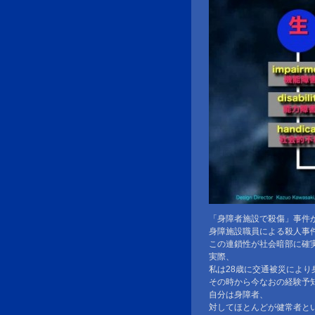
「身障者施設で殺傷」事件
身障施設職員による殺人事
この連鎖性が社会暗部に確
実際、
私は28歳に交通被災により
その時から今なおの経験予
自分は身障者、
対してほとんどが健常者と