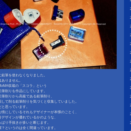
に鉛筆を使わなくなりました。
はありません。
oMA収蔵の「スコラ」という
鉛筆削りを作品にしています。
鉛筆削りから高級である鉛筆削り、
回して削る鉛筆削りを気づくと収集していました。
だと思っています。
心情にしているそれもデザイナーが本懐のごとく、
分デザインが優れているかのような、
っぱり手抜きが多いと断じます。
潔？というのは全く間違っています。