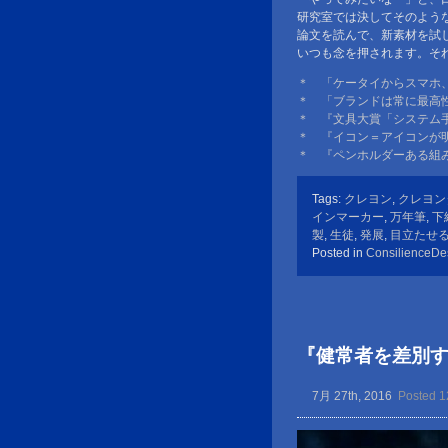
研究室では決してそのよう
論文を読んで、新素材を試
いつも念を押されます。そ
＊ 「ケータイからスマホ
＊ 「ブランドは常に最高
＊ 『文具大賞「システム
＊ 『イコン＝アイコンが
＊ 『ペンホルダーある組
Tags:
クレヨン
,
クレヨン
インマーカー
,
万年筆
,
下
製
,
生徒
,
発展
,
目立たせ
Posted in
ConsilienceDe
『健常者を差別
7月 27th, 2016
Posted 1