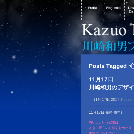
Profile
Blog Index
Desi
Dis
Posts Tagged ‘
11月17日
川崎和男のデザイン金言
11月 17th, 2017
Posted 
11月17日 先勝(戊申)
思い出という記憶は、
ときに現在の心情を慰めたり
勇気づけるものだが、