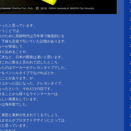
かったと思っています。
いうことでは、
りのために高校時代は万年筆で徹底的にを
、下線も定規で引いていた記憶があります。
カーが登場して、
取り込めることや、
工夫など、日本の開発は凄いと思います。
対これに限ると言われて試したところ、
ったのはマーカーがクレヨンタイプでした。
かもペンシルタイプでなければとか、
たことがあります。が、
り上がった話になった、クレヨンタイプ、
あったという、それだけの話です。
せることから様々なラインマーカーは、
らしい発展をしています。
ーは海外製でした。
く発想と素材が生まれてくるでしょう。
れませんがプロダクトデザインにとっては、
だと思っています。
口にすれば、