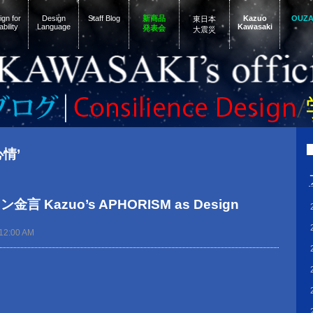
gn for
Design
Staff Blog
新商品
Kazuo
OUZ
東日本
ability
Language
Kawasaki
発表会
大震災
心情’
 Kazuo’s APHORISM as Design
12:00 AM