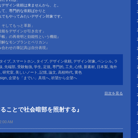
なデザイン依頼は来ませんから、と。
して、専門的な依頼ばかりと
れでもやってみたいデザイン対象です。
、そしてもっと革新」
性能をデザインが引き出す」
手帳」の再発明と効能性という機能』
明解なモンブランとペリカン』
み合わせの筆記具は自分表現』
タイプ
,
スマートホン
,
タイプ
,
デザイン依頼
,
デザイン対象
,
ペンシル
,
ラ
線
,
先端部
,
受験勉強
,
学生
,
定規
,
専門的
,
工夫
,
心情
,
新素材
,
日本製
,
海外
る
,
研究室
,
美しいノート
,
記憶
,
論文
,
高校時代
,
黄色
sign
,
企望を「までい」具現へ
,
祈望から企望へ
目次を見る
することで社会暗部を照射する』
2:00 AM