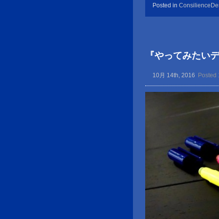
Posted in
ConsilienceDe
『やってみたい
10月 14th, 2016
Posted 