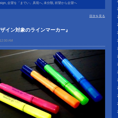
sign
,
企望を「までい」具現へ
,
未分類
,
祈望から企望へ
目次を見る
デザイン対象のラインマーカー』
12:00 AM