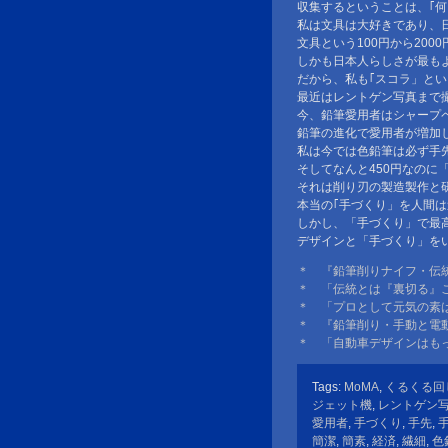
収集するということは、｢
私は文具は大好きであり、
文具という100円から200
しかも日本人らしさが最も
だから、私も｢スコラ」と
最近はレントゲン写真まで
今、鉛筆愛用者はシャープ
鉛筆の進化で愛用者が増加
私は今では色鉛筆は必ず手
そしてなんと450円なのに
それは削り刃の製造製作と
本当の｢手づくり」を人間
しかし、「手づくり」で最
デザインと「手づくり」を
＊ 『鉛筆削りナイフ・伝
＊ 「伝統とは『裏切る』
＊ 「プロとして元気の素
＊ 『鉛筆削り・手動と電
＊ 「自動車デザインはも
Tags:
MoMA
,
くるくる回
ジェット機
,
レントゲン
愛用者
,
手づくり
,
手先
,
簡潔
,
簡素
,
経済
,
繊細
,
色