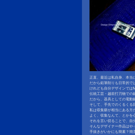
正直、最近は私自身、本当
だから鉛筆削りも日常的で
けれども自分デザインではM
伝統工芸・越前打刃物での
だから、器具としての電動
そして、手先でのくるくる
私は収集癖が相当にある方
よく、収集なんて、とかを
それを言い切ることで、自
そんなデザイナー作品はや
手抜きがいかにも簡素？簡