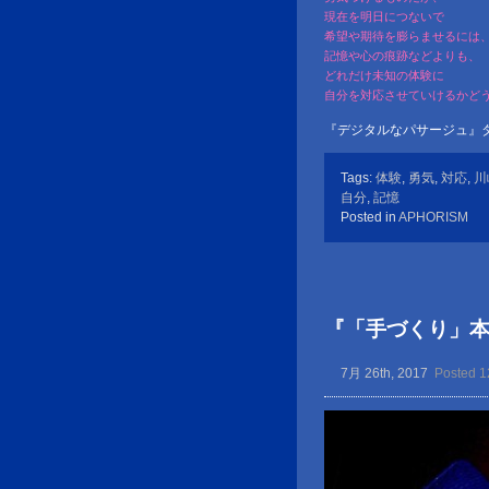
現在を明日につないで
希望や期待を膨らませるには
記憶や心の痕跡などよりも、
どれだけ未知の体験に
自分を対応させていけるかど
『デジタルなパサージュ』
Tags:
体験
,
勇気
,
対応
,
川
自分
,
記憶
Posted in
APHORISM
『「手づくり」
7月 26th, 2017
Posted 1