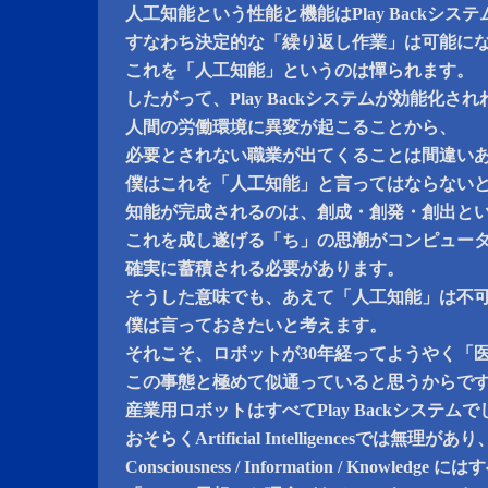
人工知能という性能と機能はPlay Backシステ
すなわち決定的な「繰り返し作業」は可能に
これを「人工知能」というのは憚られます。
したがって、Play Backシステムが効能化さ
人間の労働環境に異変が起こることから、
必要とされない職業が出てくることは間違い
僕はこれを「人工知能」と言ってはならない
知能が完成されるのは、創成・創発・創出と
これを成し遂げる「ち」の思潮がコンピュー
確実に蓄積される必要があります。
そうした意味でも、あえて「人工知能」は不
僕は言っておきたいと考えます。
それこそ、ロボットが30年経ってようやく「
この事態と極めて似通っていると思うからで
産業用ロボットはすべてPlay Backシステ
おそらくArtificial Intelligencesでは無理があり
Consciousness / Information / Knowledge に