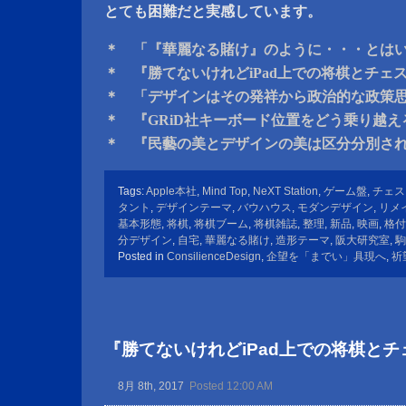
とても困難だと実感しています。
＊ 「『華麗なる賭け』のように・・・とは
＊ 『勝てないけれどiPad上での将棋とチェ
＊ 「デザインはその発祥から政治的な政策
＊ 『GRiD社キーボード位置をどう乗り越
＊ 『民藝の美とデザインの美は区分分別さ
Tags:
Apple本社
,
Mind Top
,
NeXT Station
,
ゲーム盤
,
チェス
タント
,
デザインテーマ
,
バウハウス
,
モダンデザイン
,
リメ
基本形態
,
将棋
,
将棋ブーム
,
将棋雑誌
,
整理
,
新品
,
映画
,
格付
分デザイン
,
自宅
,
華麗なる賭け
,
造形テーマ
,
阪大研究室
,
駒
Posted in
ConsilienceDesign
,
企望を「までい」具現へ
,
祈
『勝てないけれどiPad上での将棋と
8月 8th, 2017
Posted 12:00 AM