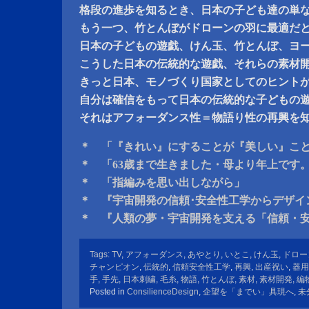
格段の進歩を知るとき、日本の子ども達の単
もう一つ、竹とんぼがドローンの羽に最適だ
日本の子どもの遊戯、けん玉、竹とんぼ、ヨ
こうした日本の伝統的な遊戯、それらの素材
きっと日本、モノづくり国家としてのヒント
自分は確信をもって日本の伝統的な子どもの
それはアフォーダンス性＝物語り性の再興を
＊ 「『きれい』にすることが『美しい』こ
＊ 「63歳まで生きました・母より年上です
＊ 「指編みを思い出しながら」
＊ 『宇宙開発の信頼･安全性工学からデザイ
＊ 『人類の夢・宇宙開発を支える「信頼・
Tags:
TV
,
アフォーダンス
,
あやとり
,
いとこ
,
けん玉
,
ドロー
チャンピオン
,
伝統的
,
信頼安全性工学
,
再興
,
出産祝い
,
器用
手
,
手先
,
日本刺繍
,
毛糸
,
物語
,
竹とんぼ
,
素材
,
素材開発
,
編
Posted in
ConsilienceDesign
,
企望を「までい」具現へ
,
未