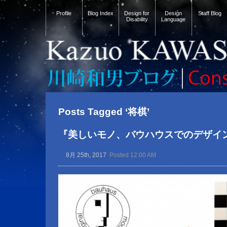
Profile
Blog Index
Design for
Design
Staff Blog
Disability
Language
Posts Tagged ‘将棋’
『美しいモノ、バウハウスでのデザイ
8月 25th, 2017
Posted 12:00 AM