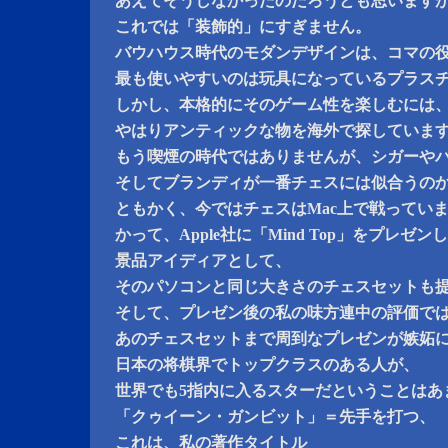
あえてそうしなかったのだろうとも思います
これでは「装飾的」にすぎません。
バウハウス時代のモダンデザインは、コマの
最も使いやすいのは玩具になっているプラス
しかし、本格的にそのゲーム性を楽しむには
やはりアンティックな物を海外で探していま
もう喫煙の時代ではありませんが、シガーや
そしてブランディが一番チェスには似合うの
ともかく、今ではチェスはMac上で戦ってい
かって、Apple社に「Mind Top」をプレゼ
景品アイディアとして、
そのパソコンと同じ大きさのチェスセットも
そして、プレゼン後の私の味方連中の評価で
あのチェスセットまで周到なプレゼンが嫉妬
日本の将棋界でトップクラスのある人が、
世界でも5指内に入るスターだということはあ
「クゥイーン・ガンビット」＝先手を打つ、
これは、私の著作タイトル