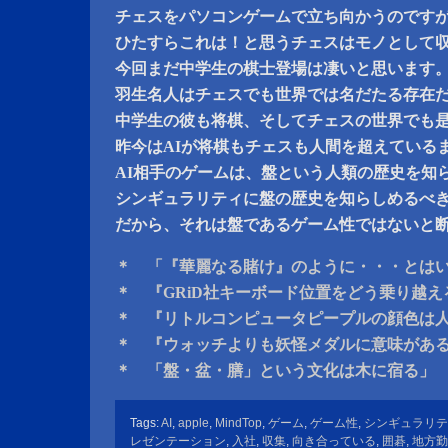
チェスをパソコンゲームで立ち向かうのです
ひたすらこれは！と思うチェスはモノとして
今回まだ中学生の棋士登場は凄いと思います
羽生名人はチェスでも世界では名だたる存在
中学生の彼も将棋、そしてチェスの世界でも
昨今はAIが将棋もチェスも人間を超えている
AI相手のゲームは、盤という人類の歴史を知
シンギュラリティに盤の歴史を知らしめるべ
だから、それは盤であるゲーム性ではないと
＊ 「『華麗なる賭け』のように・・・とは
＊ 『GRiD社キーボード位置をどう乗り越
＊ 『リトルコンピュータピープルの顔色は
＊ 『ウォッチよりも妖怪メダルに意味があ
＊ 「盤・盆・膳」という文化は木に宿る」
Tags:
AI
,
apple
,
MindTop
,
ゲーム
,
ゲーム性
,
シンギュラリテ
レゼンテーション
,
入社
,
収集
,
向き合っている
,
囲碁
,
地方勤