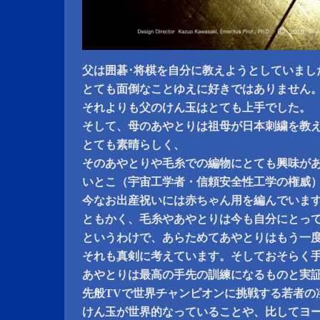
父は囲碁･将棋を自分に教えようとしていまし
とても面倒なことゆえに好きではありません
それよりも父のけん玉はとても上手でした。
そして、母のあやとりは祖母が日本刺繍を教
とても素晴らしく、
そのあやとりや毛糸での編物にとても興味が
いとこ（宇宙工学者・信頼安全性工学の権威
今なお出産祝いには赤ちゃん用を編んでいま
ともかく、毛糸やあやとりは今も自分にとっ
というわけで、あらためてあやとりはもう一
それも真剣に考えています。そしておそらく
あやとりは最高の手先の訓練になるものと実
先般TVで世界チャンピオンに挑戦する若者の
けん玉が世界的なっていることや、比してヨ