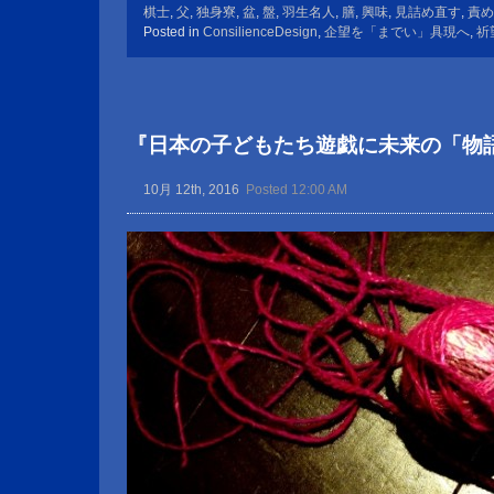
棋士
,
父
,
独身寮
,
盆
,
盤
,
羽生名人
,
膳
,
興味
,
見詰め直す
,
責め
Posted in
ConsilienceDesign
,
企望を「までい」具現へ
,
祈
『日本の子どもたち遊戯に未来の「物
10月 12th, 2016
Posted 12:00 AM