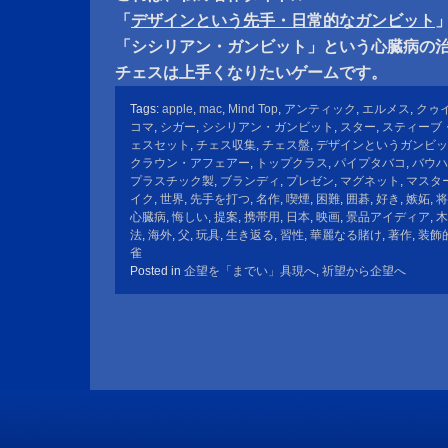
「
デザインという先手・日常的なガンビット
「シシリアン・ガンビット」という心臓病の
チェスは上手くなりたいゲームです。
Tags:
apple
,
mac
,
Mind Top
,
アンティック
,
エルメス
,
クゥ
コマ
,
シガー
,
シシリアン・ガンビット
,
スター
,
スティーブ
ェスセット
,
チェス収集
,
チェス盤
,
デザインというガンビッ
クラウン・アフェアー
,
トップクラス
,
パイプタバコ
,
バウハ
プラスチック製
,
ブランディ
,
プレゼン
,
マグネット
,
マスタ
イク
,
世界
,
先手を打つ
,
名作
,
喫煙
,
困難
,
囲碁
,
好き
,
嫉妬
,
将
心臓病
,
悔しい
,
提案
,
携帯用
,
日本
,
映画
,
景品アイディア
,
木
法
,
海外
,
父
,
玩具
,
生き返る
,
習性
,
華麗なる賭け
,
著作
,
装飾
雀
Posted in
企望を「までい」具現へ
,
祈望から企望へ