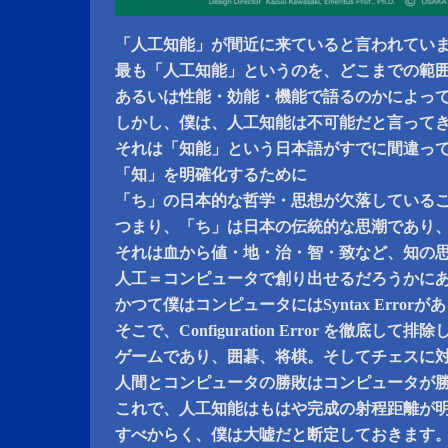
「人工知能」が間近に来ていると言われてい
最も「人工知能」というのを、どこまでの範
あるいは性能・効能・機能で語るのかによっ
しかし、僕は、人工知能は不可能だと言って
それは「知能」という日本語がすでに間違っ
「知」を明確化するために
「ち」の日本的な哲学・思想が欠落している
つまり、「ち」は日本の伝統的な思潮であり
それは血から値・地・治・智・致など、知の
人工＝コンピュータで創り出せるだろうかに
かつて僕はコンピュータにはSyntax Error
そこで、Configuration Error を徹底して排
ゲームであり、囲碁、将棋。そしてチェスに
人間とコンピュータの勝敗はコンピュータが
これで、人工知能はもはや完成の射程距離が
すべからく、僕は大嘘だと断定しておきます