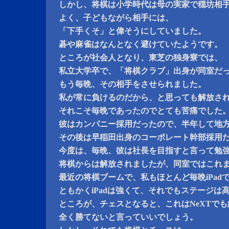
しかし、将棋は小学時代は母の実家で穏坊相
よく、子どもながら相手には、
「下手くそ」と偉そうにしていました。
碁や麻雀はなんとなく避けていたようです。
ところが社会人となり、東芝の独身寮では、
私立大学卒で、「将棋クラブ」出身が同室だ
もう毎晩、その相手をさせられました。
私が常に負けるのだから、と思っても解放さ
それこそ毎晩であったのでとても苦痛でした
彼はカンパニー採用だったので、半年して地
その後は早稲田出身のコーポレート幹部採用
今度は、毎晩、彼は社長を目指すと言って勉
将棋からは解放されましたが、同室ではこれ
最近の将棋ブームで、私もほとんど毎晩iPad
ともかくiPadは強くて、それでもステージは
ところが、チェスとなると、これはNeXTで
全く勝てないと言っていいでしょう。