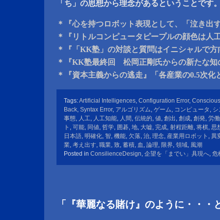
「ち」の思想から理念があるということです
＊『心を持つロボット表現として、「泣き出
＊『リトルコンピュータピープルの顔色は人
＊『「KK塾」の対談と質問はイニシャルで方
＊『KK塾最終回 松岡正剛氏からの新たな知
＊『資本主義からの逃走』「各産業の0.5次
Tags:
Artificial Intelligences
,
Configuration Error
,
Consciou
Back
,
Syntax Error
,
アルゴリズム
,
ゲーム
,
コンピュータ
,
シ
事態
,
人工
,
人工知能
,
人間
,
伝統的
,
値
,
創出
,
創成
,
創発
,
労働
ト
,
可能
,
同値
,
哲学
,
囲碁
,
地
,
大嘘
,
完成
,
射程距離
,
将棋
,
思
日本語
,
明確化
,
智
,
機能
,
欠落
,
治
,
理念
,
産業用ロボット
,
異
業
,
考え出す
,
職業
,
致
,
蓄積
,
血
,
論理
,
限界
,
領域
,
風潮
Posted in
ConsilienceDesign
,
企望を「までい」具現へ
,
危
「『華麗なる賭け』のように・・・