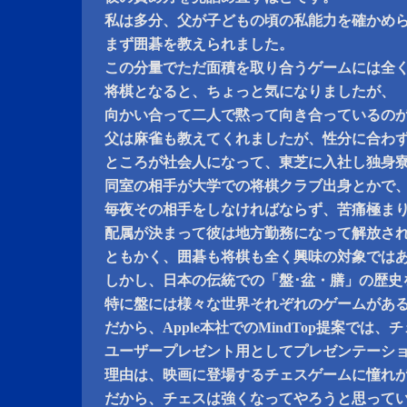
私は多分、父が子どもの頃の私能力を確かめ
まず囲碁を教えられました。
この分量でただ面積を取り合うゲームには全
将棋となると、ちょっと気になりましたが、
向かい合って二人で黙って向き合っているの
父は麻雀も教えてくれましたが、性分に合わ
ところが社会人になって、東芝に入社し独身
同室の相手が大学での将棋クラブ出身とかで
毎夜その相手をしなければならず、苦痛極ま
配属が決まって彼は地方勤務になって解放さ
ともかく、囲碁も将棋も全く興味の対象では
しかし、日本の伝統での「盤･盆・膳」の歴史
特に盤には様々な世界それぞれのゲームがあ
だから、Apple本社でのMindTop提案では
ユーザープレゼント用としてプレゼンテーシ
理由は、映画に登場するチェスゲームに憧れ
だから、チェスは強くなってやろうと思って