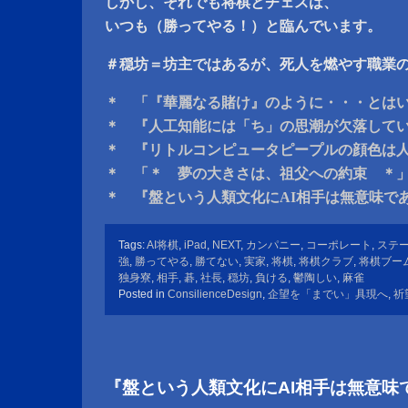
しかし、それでも将棋とチェスは、
いつも（勝ってやる！）と臨んでいます。
＃穏坊＝坊主ではあるが、死人を燃やす職業
＊ 「『華麗なる賭け』のように・・・とは
＊ 『人工知能には「ち」の思潮が欠落して
＊ 『リトルコンピュータピープルの顔色は
＊ 「＊ 夢の大きさは、祖父への約束 ＊
＊ 『盤という人類文化にAI相手は無意味で
Tags:
AI将棋
,
iPad
,
NEXT
,
カンパニー
,
コーポレート
,
ステ
強
,
勝ってやる
,
勝てない
,
実家
,
将棋
,
将棋クラブ
,
将棋ブー
独身寮
,
相手
,
碁
,
社長
,
穏坊
,
負ける
,
鬱陶しい
,
麻雀
Posted in
ConsilienceDesign
,
企望を「までい」具現へ
,
祈
『盤という人類文化にAI相手は無意味