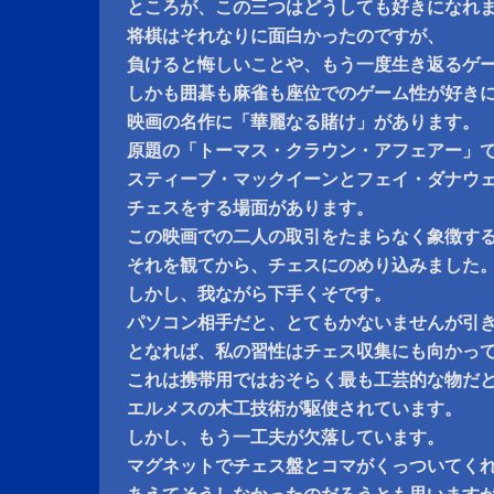
ところが、この三つはどうしても好きになれ
将棋はそれなりに面白かったのですが、
負けると悔しいことや、もう一度生き返るゲ
しかも囲碁も麻雀も座位でのゲーム性が好き
映画の名作に「華麗なる賭け」があります。
原題の「トーマス・クラウン・アフェアー」
スティーブ・マックイーンとフェイ・ダナウ
チェスをする場面があります。
この映画での二人の取引をたまらなく象徴す
それを観てから、チェスにのめり込みました
しかし、我ながら下手くそです。
パソコン相手だと、とてもかないませんが引
となれば、私の習性はチェス収集にも向かっ
これは携帯用ではおそらく最も工芸的な物だ
エルメスの木工技術が駆使されています。
しかし、もう一工夫が欠落しています。
マグネットでチェス盤とコマがくっついてく