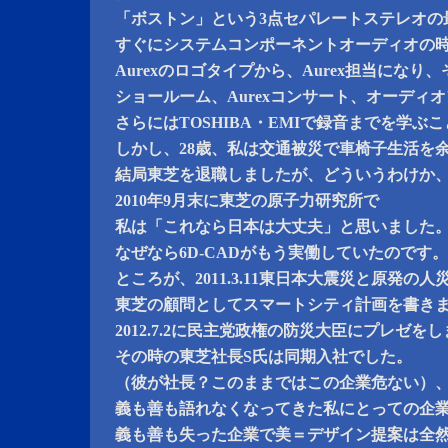
「ボストン」という3点セパレートステレオの
すぐにシステムコンポーネントオーディオの
Aurexのロゴタイプから、Aurex担当にな
ショールーム、Aurexコンサート、オーディ
さらにはTOSHIBA・EMIで録音までを学ぶ
しかし、28歳、私は交通被災で車椅子生活を
結局東芝を退職しましたが、どういうわけか
2010年9月末に東芝の原子力研究所で
私は「これなら日本は大丈夫」と思いました
なぜなら6D-CADがもう実働していたのです
ところが、2011.3.11東日本大震災と原発の
東芝の顧問としてスマートシティ計画を書き
2012.7.2に民主党政権の防災大臣にプレゼ
その時の東芝社長S氏は同期入社でした。
（彼が社長？このままではこの企業危ない）
義も善も語れなくなってきた私にとっての企
義も善も失った企業で美＝デザイン提案は全