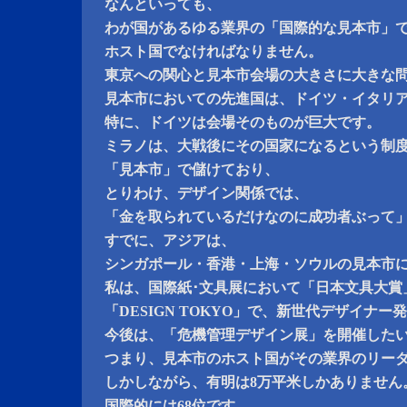
なんといっても、
わが国があるゆる業界の「国際的な見本市」
ホスト国でなければなりません。
東京への関心と見本市会場の大きさに大きな
見本市においての先進国は、ドイツ・イタリ
特に、ドイツは会場そのものが巨大です。
ミラノは、大戦後にその国家になるという制
「見本市」で儲けており、
とりわけ、デザイン関係では、
「金を取られているだけなのに成功者ぶって
すでに、アジアは、
シンガポール・香港・上海・ソウルの見本市
私は、国際紙･文具展において「日本文具大賞
「DESIGN TOKYO」で、新世代デザイナ
今後は、「危機管理デザイン展」を開催した
つまり、見本市のホスト国がその業界のリー
しかしながら、有明は8万平米しかありません
国際的には68位です。