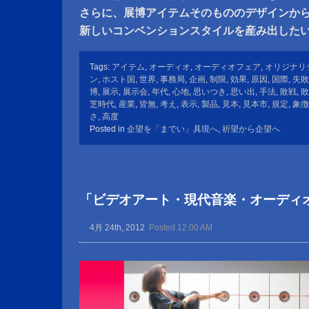
さらに、展博アイテムそのもののデザインか
新しいコンベンションスタイルを産み出した
Tags:
アイテム
,
オーディオ
,
オーディオフェア
,
オリジナリ
ン
,
ホスト国
,
世界
,
事務局
,
企画
,
制限
,
効果
,
原因
,
国際
,
失敗
博
,
展示
,
展示会
,
年代
,
心地
,
思いつき
,
思い出
,
手法
,
敗戦
,
敗
芝時代
,
産業
,
皆無
,
考え
,
表示
,
製品
,
見本
,
見本市
,
規定
,
象徴
さ
,
高度
Posted in
企望を「までい」具現へ
,
祈望から企望へ
「ビデオアート・現代音楽・オーディ
4月 24th, 2012
Posted 12:00 AM