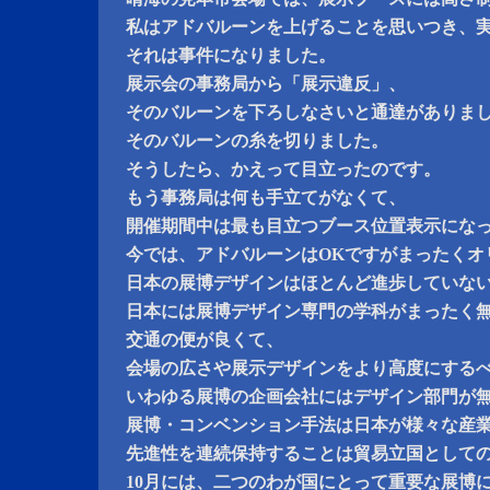
私はアドバルーンを上げることを思いつき、
それは事件になりました。
展示会の事務局から「展示違反」、
そのバルーンを下ろしなさいと通達がありま
そのバルーンの糸を切りました。
そうしたら、かえって目立ったのです。
もう事務局は何も手立てがなくて、
開催期間中は最も目立つブース位置表示にな
今では、アドバルーンはOKですがまったくオ
日本の展博デザインはほとんど進歩していな
日本には展博デザイン専門の学科がまったく
交通の便が良くて、
会場の広さや展示デザインをより高度にする
いわゆる展博の企画会社にはデザイン部門が
展博・コンベンション手法は日本が様々な産
先進性を連続保持することは貿易立国として
10月には、二つのわが国にとって重要な展博