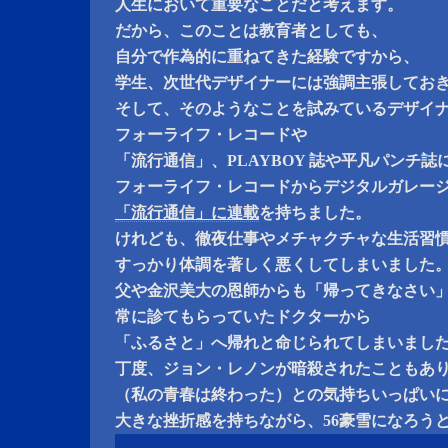
人生において重要なことだと考えます。
だから、このことは教育者としても、
自分で作為的に重ねてきた経験ですから、
学生、次世代デザイナーには強調主張してお
そして、そのようなことを試みているデザイ
フォーライフ・レコードや
「流行通信」、PLAYBOY 誌や平凡パンチ誌
フォーライフ・レコードからデジタルガレー
「流行通信」に連載
を持ちました。
けれども、徹夜仕事やメチャクチャな生活習
すっかり体調を著しく悪くしてしまいました
父や金沢美大の恩師からも「帰ってきなさい
常に診てもらっていたドクターから
「ふるさと」へ帰れと命じられてしまいまし
丁度、ジョン・レノンが暗殺されたこともあ
（私の青春は終わった）との気持ちいっぱい
大きな挫折感を持ちながら、56豪雪になろう