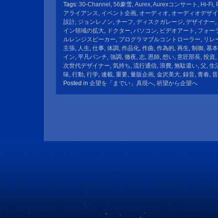
Tags:
30-Channel
,
56豪雪
,
Aurex
,
Aurexコンサート
,
Hi-Fi
,
アライアンス
,
イベント企画
,
オーディオ
,
オーディオデザイ
設計
,
ジョンレノン
,
チーフ
,
ディスクガレージ
,
デザイナー
,
イン領域の拡大
,
ドクター
,
パソコン
,
ビデオアート
,
フォー
ルレンジスピーカー
,
プログラマブルコントローラー
,
リレ
主張
,
人生
,
仕事
,
体調
,
作品化
,
作曲
,
作為的
,
再生
,
制御
,
基本
イン
,
平凡パンチ
,
強調
,
徹夜
,
志
,
恩師
,
想い
,
意匠部長
,
投資
,
次世代デザイナー
,
気持ち
,
流行通信
,
浪費
,
無駄遣い
,
父
,
生
味
,
行動
,
行学
,
連載
,
重要
,
量販企画
,
金沢美大
,
録音
,
青春
,
音
Posted in
企望を「までい」具現へ
,
祈望から企望へ