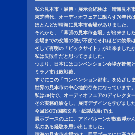
私の見本市・展博・展示会経験は「晴海見本
東芝時代、オーディオフェアに限らず70年代
ほとんどが晴海に見本市会場がありました。
それから、「幕張の見本市会場」が出来まし
会場までの交通の便が不便でそれほどの効果
そして有明の「ビックサイト」が出来ました
私は失敗作だと思ってきました。
つまり、日本にはコンベンション会場が皆無
ミラノ市は敗戦後、
すぐにこの「コンベンション都市」をめざし
世界の見本市の中心地的存在になっています
私は20代で、オーディオフェアのディレクタ
その実務経験をし、展博デザインを学びまし
今回ISOT(国際文具・紙製品展)では、
展示ブースの上に、アドバルーンが数個浮か
私のある経験を思い出しました。
晴海の見本市会場では、展示ブースには高さ