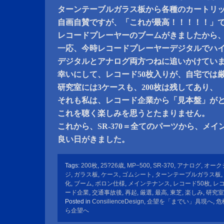
ターンテーブルガラス板から各種のカートリ
自画自賛ですが、「これが最高！！！！！」
レコードプレーヤーのブームがきましたから
一応、今時レコードプレーヤーデジタルでハ
デジタルとアナログ両方つねに追いかけてい
幸いにして、レコード50枚入りが、自宅では
研究室には3ケースも、200枚は残してあり、
それも私は、レコード企業から「見本盤」が
これを聴く楽しみを思うとたまりません。
これから、SR-370＝全てのパーツから、メ
良い日がきました。
Tags:
200枚
,
25?26歳
,
MP−500
,
SR-370
,
アナログ
,
オーク
ジ
,
ガラス板
,
ケース
,
ゴムシート
,
ターンテーブルガラス板
,
化
,
ブーム
,
ボロン仕様
,
メインテナンス
,
レコード50枚
,
レコ
ード企業
,
交通事故後
,
再起
,
厳選
,
最高
,
東芝
,
楽しみ
,
研究室
Posted in
ConsilienceDesign
,
企望を「までい」具現へ
,
危
ら企望へ