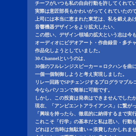
チーフがいつも私の自由行動を許してくれて
実際は意匠部長もかわいがってくれていたの
上司には本当に恵まれた東芝は、私を鍛えあ
音響機器デザインをより拡大したい、
この想い、デザイン領域の拡大という志は今
オーディオにビデオアート・作曲録音・多チャン
作品化しようとしていました。
30-Channelというのは、
30個のフルレンジスピーカー＝ロクハンを曲
一個一個制御しようと考え実現しました。
リレー回路でSPチェンジするプログラマブル
今ならパソコンで簡単に可能です。
しかし、この投資は発表はできませんでした
現在、「アンビエントアライアンス」に繋が
「興味を持ったら、徹底的に納得するまで実
これこそ「行学」の基本だと私は思い、行動
どれほど当時は無駄遣い＝浪費したかしれま