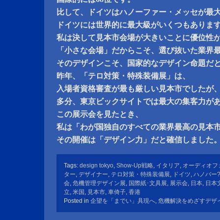
比して、ドイツはハノーファー・メッセが最大
ドイツには世界的に最大級がいくつもありま
私は決して見本市会場が大きいことに優位性
「小さな会場」だからこそ、選び抜いた業界
そのデザインこそ、国家的なデザイン命題だ
昨年、「テロ対策・特殊装備展」は、
入場者資格審査が最も厳しい見本市でしたが
多分、東京ビックサイトでは最大の集客力が
この展示会を見たとき、
私は「わが国独自のすべての業界最高の見本
その開催は「デザイン力」だと確信しました
Tags:
design tokyo
,
Show-Up戦略
,
イタリア
,
オーディオフ
ター
,
デザイナー
,
テロ対策・特殊装備展
,
ドイツ
,
ハノバー
会
,
危機管理デザイン展
,
国際紙･文具展
,
展示会
,
日本
,
日本
立
,
米国
,
見本市
,
車倚子
,
香港
Posted in
企望を「までい」具現へ
,
危機解決をめざすデザ