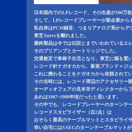
日本国内でのLPレコード、その生産が100万
そして、LPレコードプレーヤーが新企業から
私自身はPCM録音、つまりアナログ系からデ
東芝Aurexを離れました。
最終製品は今では伝説とまでいわれているエ
そのプリアンプとカートリッジでした。
交通被災で車椅子生活となり、東芝に籍を置
レコード針ナガオカから、新規ブランド＝ジ
これに携わることをナガオカから依頼されて
その当時には、レコード周辺のアクセサリー
オーディオフェアの見本市ディレクターから
あれは1987~1989年頃だったと思います。
その中でも、レコードプレーヤーのターンテ
レコードスタビライザー（左2点）は
おそらく最高のテーブルマットとスタビライ
幸い自宅にはSAECのターンテーブルマット