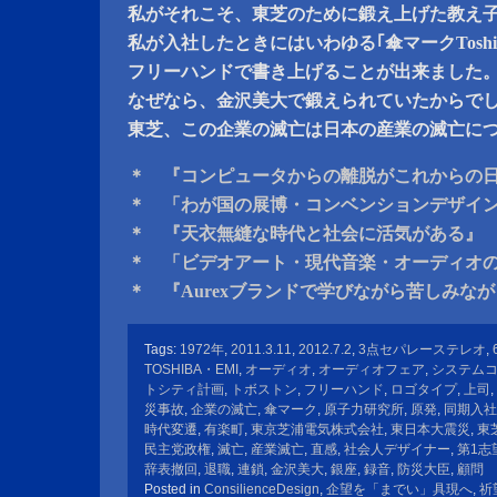
私がそれこそ、東芝のために鍛え上げた教え
私が入社したときにはいわゆる｢傘マークToshi
フリーハンドで書き上げることが出来ました
なぜなら、金沢美大で鍛えられていたからで
東芝、この企業の滅亡は日本の産業の滅亡に
＊ 『コンピュータからの離脱がこれからの
＊ 「わが国の展博・コンベンションデザイ
＊ 『天衣無縫な時代と社会に活気がある』
＊ 「ビデオアート・現代音楽・オーディオ
＊ 『Aurexブランドで学びながら苦しみな
Tags:
1972年
,
2011.3.11
,
2012.7.2
,
3点セパレーステレオ
,
TOSHIBA・EMI
,
オーディオ
,
オーディオフェア
,
システム
トシティ計画
,
トボストン
,
フリーハンド
,
ロゴタイプ
,
上司
,
災事故
,
企業の滅亡
,
傘マーク
,
原子力研究所
,
原発
,
同期入社
時代変遷
,
有楽町
,
東京芝浦電気株式会社
,
東日本大震災
,
東
民主党政権
,
滅亡
,
産業滅亡
,
直感
,
社会人デザイナー
,
第1志
辞表撤回
,
退職
,
連鎖
,
金沢美大
,
銀座
,
録音
,
防災大臣
,
顧問
Posted in
ConsilienceDesign
,
企望を「までい」具現へ
,
祈