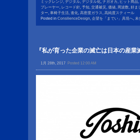
ミックレンジ
,
デジタル
,
デジタル化
,
ナガオカ
,
ヒット商品
,
プレーヤー
,
レコード針
,
予知
,
交通被災
,
価値
,
周波数
,
好ま
ター
,
車椅子生活
,
進化
,
高密度ガラス
,
高純度スティール
Posted in
ConsilienceDesign
,
企望を「までい」具現へ
,
未
『私が育った企業の滅亡は日本の産業
1月 28th, 2017
Posted 12:00 AM