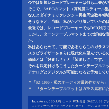
今では新規レコードプレーヤーは何も工夫が
そこで、SAECのマット（高純度スティール
なんとダイナミックレンジ＝再生周波数帯領
そうなると、当時、私がたどり着いていたの
最近では、レコードプレーヤーでもDSD対応
しかし、ターンテーブルマットまでの詳細な
た。
私はあらためて、可能であるならこのガラス
スタビライザーをさらに現代化を望んでいる
価値とは「好ましさ」と「望ましさ」です。
それを決定付けるこうしたターンテーブルマ
アナログとデジタルが可能になると予知して
＊「SZ-1000・私のオーディオ最終作だから」
＊ 『ターンテーブルマットはガラス素材に
Tags:
Aurex
,
DSD
,
LPレコード
,
PCM録音
,
SAEC
,
USB
,
ア
コンデンサー
,
オーディオフェア
,
カートリッジ
,
スタビライ