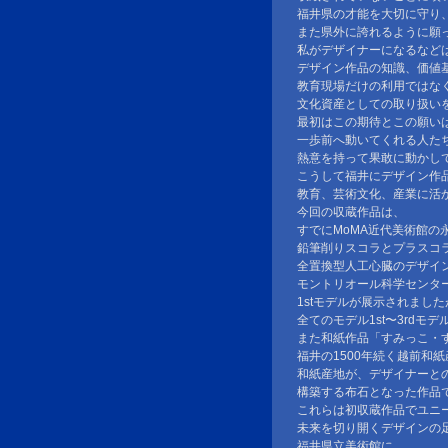
福井県の才能を大切に守り
また県外に誇れるように願
私がデザイナーになるなど
デザイン作品の知識、価値
教育現場だけの利用ではな
文化資産としての取り扱い
最初はこの期待とこの願い
一歩前へ動いてくれる人た
熱意を持って果敢に動かし
こうして福井にデザイン作
教育、芸術文化、産業に活
今回の収蔵作品は、
すでにMoMA近代美術館の永
鉛筆削りスコラとプラスコ
全置換型人工心臓のデザイ
モントリオール科学センタ
1stモデルが展示されました
全てのモデル1st〜3rdモ
また和紙作品「すみっこ・
福井の1500年続く越前和
和紙産地が、デザイナーと
構築する布石となった作品
これらは初収蔵作品でユニ
未来を切り開くデザインの
福井県立美術館に、