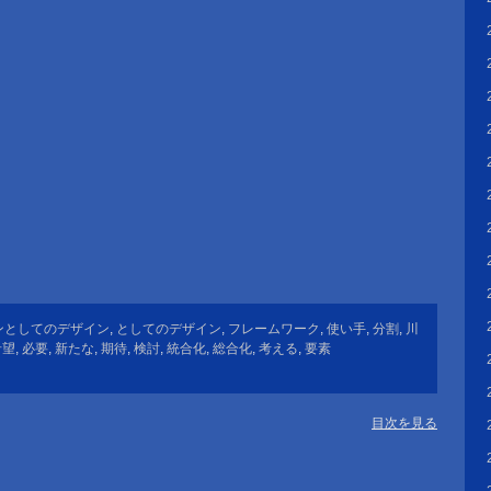
ンとしてのデザイン
,
としてのデザイン
,
フレームワーク
,
使い手
,
分割
,
川
希望
,
必要
,
新たな
,
期待
,
検討
,
統合化
,
総合化
,
考える
,
要素
目次を見る