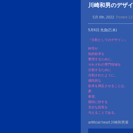
川崎和男のデザイン金言
5月 6th, 2022
Posted 12
5月6日 先負(己未)
『分割としてのデザイン』
科学が
知的欲求を
整理するために、
それぞれの専門領域を
分類するために
分割されたように、
感性的な
欲求を満足させることは、
夢、
希望、
期待に対する
充分な回答を
与えることである。
artificial heart:川崎和男展