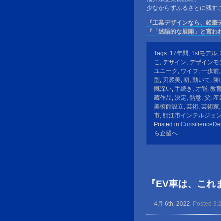
少なからずふるさとに残す
『工業デザインなら、鉛筆
『「述語的な展開」と言わ
Tags:
17年間
,
1stモデル
,
こ
,
デザイン
,
デザインモ
ユニーク
,
ワイフ
,
一歩前
型
,
刃裟美
,
初
,
動いて
,
勝
慨深い
,
手続き
,
才能
,
教
蔵作品
,
決定
,
熱意
,
父
,
産
美術館設立
,
芸術
,
芸術家
市
,
鯖江市インテルジェ
Posted in
ConsilienceDe
ら企望へ
『EV車は、これ
4月 6th, 2022
Posted 3: