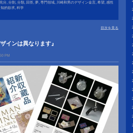
充分
,
分割
,
分類
,
回答
,
夢
,
専門領域
,
川崎和男のデザイン金言
,
希望
,
感性
,
知的欲求
,
科学
目次を見る
デザインは異なります』
:50 PM