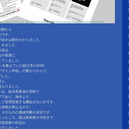
術館から
のです。
手続きは随分かかりました。
くれました。
作品は、
化や産業に
えていました。
ンを教えていた鯖江市のSSID
デザイン学校」の繋がりからで、
でした。
育と、
異なりました。
ンは、経済産業省が管轄で、
庁であり、海外より、
して管理収蔵する機会がないのです。
の管轄が異なるので、
、そのものの価値判断が未定です。
だったころ、彼は美術館が大好きで、
県芸術家の作品が
いていました。