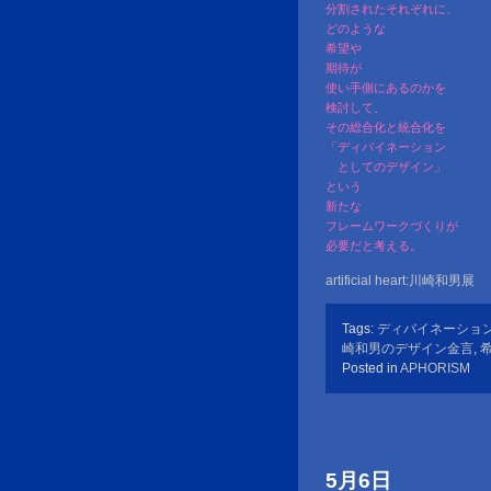
分割されたそれぞれに、
どのような
希望や
期待が
使い手側にあるのかを
検討して、
その総合化と統合化を
「ディバイネーション
としてのデザイン」
という
新たな
フレームワークづくりが
必要だと考える。
artificial heart:川崎和男展
Tags:
ディバイネーショ
崎和男のデザイン金言
,
Posted in
APHORISM
5月6日