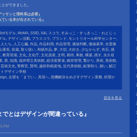
ことができました。
デッサンと理科系は必要』
れている本が出されている』
3rdモデル
,
MoMA
,
SSID
,
X&I
,
スコラ
,
すみっこ・すっきっこ・わとじっ
デル
,
デザイン活動
,
プラスコラ
,
ブランド
,
モントリオール科学センター
,
,
人たち
,
人工心臓
,
作品
,
作品利用
,
作品管理
,
価値判断
,
価値基準
,
全置換
山署長
,
収蔵
,
取り扱い
,
和紙作品
,
夢
,
大切
,
大好き
,
少なからず
,
布石
,
感
育
,
教育現場
,
文化
,
文化庁
,
文化資産
,
文明
,
期待
,
果敢
,
構築
,
残す
,
永久収
業
,
異
,
知識
,
福井県立美術館
,
経済産業省
,
維持管理
,
繋がり
,
美術
,
美術館
,
,
芸術文化
,
警察官
,
賢明
,
越前和紙産地
,
近代美術館
,
鉛筆削り
,
願い
,
鯖江
ントデザイン学校
sign
,
企望を「までい」具現へ
,
危機解決をめざすデザイン実務
,
祈望か
目次を見る
までとはデザインが間違っている』
20 PM