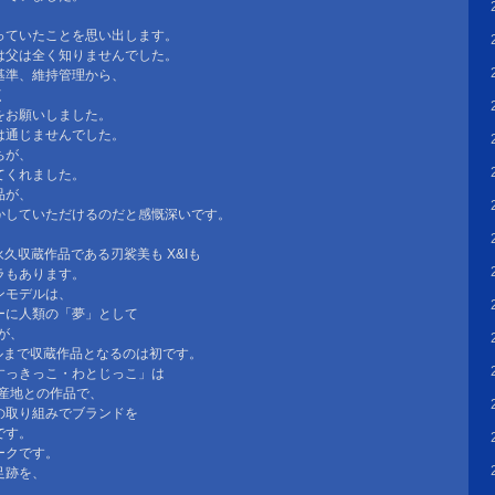
、
っていたことを思い出します。
は父は全く知りませんでした。
基準、維持管理から、
く
をお願いしました。
は通じませんでした。
ちが、
てくれました。
品が、
かしていただけるのだと感慨深いです。
久収蔵作品である刃裟美も X&Iも
ラもあります。
ンモデルは、
ーに人類の「夢」として
が、
デルまで収蔵作品となるのは初です。
すっきっこ・わとじっこ」は
紙産地との作品で、
の取り組みでブランドを
です。
ークです。
足跡を、