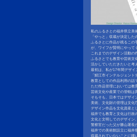
私のふるさとの福井県立美
「やっと」収蔵が決定した
ふるさとに作品が残るこの
が、ワイフが賢明にやって
これまでのデザイン活動の
ふるさとでも教育や芸術文
活かしていただきたいと考
最初は、私が17年間デザイ
「鯖江市インテルジェント
教育としての作品利用の話
ただ作品管理においては教
芸術文化や産業での管轄は
そもそも、日本ではデザイ
美術、文化財の管理は文化
デザイン作品を文化資産と
福井でも教育と文化は行政
文化と文明してのデザイン
警察官だった父が勝山署長
福井での美術館設立に福井
収蔵されていないことに嘆