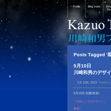
Profile
Blog Index
Desi
Dis
Posts Tagged ‘
5月10日
川崎和男のデザイン金言
5月 10th, 2022
Posted 1
5月10日 先勝(癸亥)
『分割としてのデザイン』
要素に