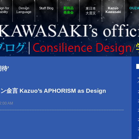
gn for
Design
Staff Blog
新商品
Kazuo
OUZ
東日本
ability
Language
Kawasaki
発表会
大震災
期待’
 Kazuo’s APHORISM as Design
2:00 AM