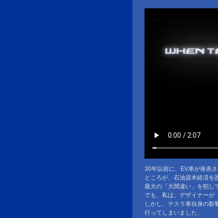
30年以前に、EV車が発表
ところが、石油資本経済を
最大の「大間違い」を犯し
でも、私は、デザイナーが
しかし、テスラ車自身の影
行ってしまいました、