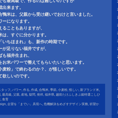
でも最高級で、作るのは難しいのですが
成出来ます。
合鴨米は、父親から受け継いでおけと言いました。
ワーになります。
えることもありますが、
米は、すぐに分かります。
「いちほまれ」も、新作の時期です。
ーが足りない福井ですが、
ばも福井生まれ、
をお米パワーで整えてもらいたいと思います。
小麦粉」で終わるのか？、が怪しいです。
て欲しいのです。
スタッフ
,
パワー
,
作る
,
作成
,
合鴨米
,
季節
,
小麦粉
,
怪しい
,
新ブランド米
,
期
,
最高級
,
父親
,
産地
,
疑問
,
発祥
,
福井県
,
越前たけふしきぶ姫特選こしひ
使
,
食育
sign
,
企望を「までい」具現へ
,
危機解決をめざすデザイン実務
,
祈望か