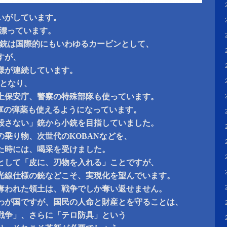
いがしています。
Nが漂っています。
mm小銃は国際的にもいわゆるカービンとして、
すが、
仕様が連続しています。
銃となり、
上保安庁、警察の特殊部隊も使っています。
O軍の弾薬も使えるようになっています。
殺さない」銃から小銃を目指していました。
の乗り物、次世代のKOBANなどを、
た時には、喝采を受けました。
として「皮に、刃物を入れる」ことですが、
光線仕様の銃などこそ、実現化を望んでいます。
奪われた領土は、戦争でしか奪い返せません。
わが国ですが、国民の人命と財産とを守ることは、
戦争」、さらに「テロ防具」という