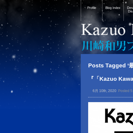
Profile
Blog Index
Desi
Dis
Posts Tagged 
『「Kazuo Ka
6月 10th, 2020
Posted 5