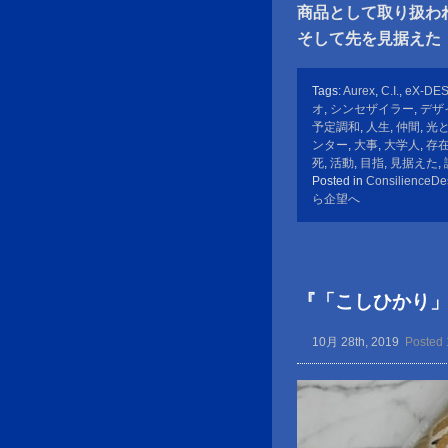
商品として取り扱わ
そして先を見据えた
Tags:
Aurex
,
C.I.
,
eX-DE
オ
,
シンセザイラー
,
デザ
予定調和
,
人生
,
仲間
,
光
ンター
,
大事
,
大学人
,
存
死
,
活動
,
目指
,
見据えた
,
Posted in
ConsilienceDe
ら企望へ
『「こしひかり
10月 28th, 2019
Posted 