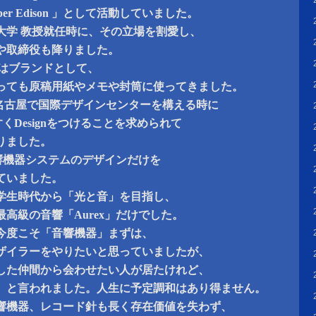
er Edison 」として活動していました。
大学 教授就任時に、その立場を割愛し、
や取締役も降りました。
aki」はブランドとして、
っても原稿用紙やメモや封筒に使ってきました。
nは、名古屋で国際デザインセンターを構える時に
くDesignをつけることを求められて
りました。
音響機器システムのデザインだけを
ていました。
学生時代から「光と音」を目指し、
高級の音響「Aurex」だけでした。
今度こそ「音響機器」まずは、
ザイラーをやりたいと思っていましたが、
した仲間から会わせたい人が居たけれど、
、と言われました。人生に予定調和はあり得ません。
響機器、レコード針も長く存在価値を失わず、