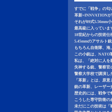
すでに「戦争」の匂
革新=INNVATIO
それが89式5.56
最高級に入っていま
18世紀からの技術
5.45mmのアサルト
もちろん自衛隊、海
この小銃は、NAT
私は、「絶対に人を
失神する銃、警察官
警察大学校で講演し
「革新」とは、原意
銃の革新、レーザー
歴史的には、戦争で
こうした専守防衛の
未だにこの技術は「