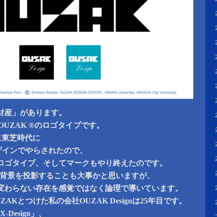
財産」があります。
i ®とOUZAK ®のロゴタイプです。
的に東芝時代に
デザインでやらされたので、
ロゴタイプ、そしてマークもやり終えたのです。
時代背景を投影することも大事かと思いますが、
変わらない存在を感覚ではなく論理で導いています。
AKとつけた私の会社OUZAK Designは25年目です。
Design」、