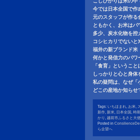
こしひかりは米の中
今では日本全国で作
元のスタッフが作る
ともかく、お米はパ
多少、炭水化物を控
コシヒカリでないと
福井の新ブランド米
何かと発信力のパワ
「食育」ということ
しっかりと心と身体
私の疑問は、なぜ「
どこの産地か知らせ
Tags:
いちほまれ
,
お米
,
新作
,
新米
,
日本全国
,
時
かり
,
越前市ふるさと大
Posted in
ConsilienceDe
ら企望へ