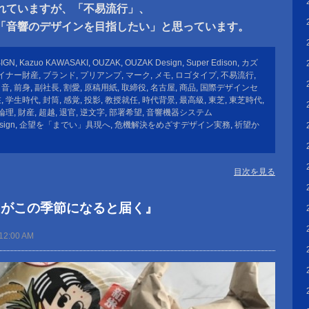
れていますが、「不易流行」、
「音響のデザインを目指したい」と思っています。
SIGN
,
Kazuo KAWASAKI
,
OUZAK
,
OUZAK Design
,
Super Edison
,
カズ
イナー財産
,
ブランド
,
プリアンプ
,
マーク
,
メモ
,
ロゴタイプ
,
不易流行
,
と音
,
前身
,
副社長
,
割愛
,
原稿用紙
,
取締役
,
名古屋
,
商品
,
国際デザインセ
在
,
学生時代
,
封筒
,
感覚
,
投影
,
教授就任
,
時代背景
,
最高級
,
東芝
,
東芝時代
,
論理
,
財産
,
超越
,
退官
,
逆文字
,
部署希望
,
音響機器システム
sign
,
企望を「までい」具現へ
,
危機解決をめざすデザイン実務
,
祈望か
目次を見る
」がこの季節になると届く』
12:00 AM