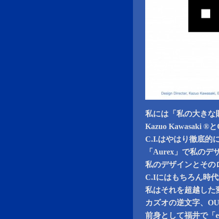
私には「私の大きな
Kazuo Kawasak
C.I.はやはり徹底
「Aurex」で私の
私のデザインとその
C.Iにはもちろん
私はそれを超越した
カズオの逆文字、OUZ
前身として福井で「eX-