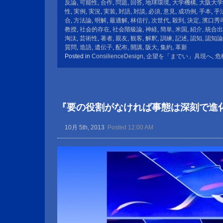
反論
,
可能性
,
合作
,
問題
,
回答
,
地球環境
,
大学機構
,
大阪大学
性
,
実例
,
実況
,
実装
,
対語
,
対談
,
必須
,
意見
,
成功例
,
手本
,
手
合
,
方法論
,
明解
,
最適解
,
林信行
,
次世代
,
殺到
,
決定
,
濱口秀
教授
,
社会的存在
,
社会階級論
,
神経
,
簡単
,
米国
,
紹介
,
統合出
淘汰
,
芸術性
,
著者
,
親友
,
観客
,
解釈
,
訓練
,
記述
,
認知
,
認知論
質問
,
造語
,
遺伝子
,
配布
,
開講
,
阪大
,
集約
,
革新
Posted in
ConsilienceDesign
,
企望を「までい」具現へ
,
危
『要の役割がなければ事態は深刻で進
10月 5th, 2013
Posted 12:00 AM