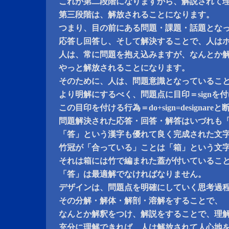
これが第二段階になりますから、解説されて
第三段階は、解放されることになります。
つまり、目の前にある問題・課題・話題とな
応答し回答し、そして解決することで、人は
人は、常に問題を抱え込みますが、なんとか
やっと解放されることになります。
そのために、人は、問題意識となっているこ
より明解にするべく、問題点に目印＝signを
この目印を付ける行為＝do+sign=designar
問題解決された応答・回答・解答はいづれも
「答」という漢字も優れて良く完成された文
竹冠が「合っている」ことは「箱」という文
それは箱には竹で編まれた蓋が付いているこ
「答」は最適解でなければなりません。
デザインは、問題点を明確にしていく思考過
その分解・解体・解剖・溶解をすることで、
なんとか解釈をつけ、解説をすることで、理
充分に理解できれば、人は解放されて人心地