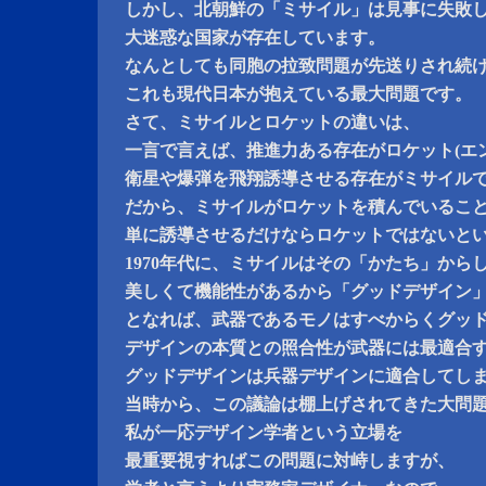
しかし、北朝鮮の「ミサイル」は見事に失敗
大迷惑な国家が存在しています。
なんとしても同胞の拉致問題が先送りされ続
これも現代日本が抱えている最大問題です。
さて、ミサイルとロケットの違いは、
一言で言えば、推進力ある存在がロケット(エ
衛星や爆弾を飛翔誘導させる存在がミサイル
だから、ミサイルがロケットを積んでいるこ
単に誘導させるだけならロケットではないと
1970年代に、ミサイルはその「かたち」から
美しくて機能性があるから「グッドデザイン
となれば、武器であるモノはすべからくグッ
デザインの本質との照合性が武器には最適合
グッドデザインは兵器デザインに適合してし
当時から、この議論は棚上げされてきた大問
私が一応デザイン学者という立場を
最重要視すればこの問題に対峙しますが、