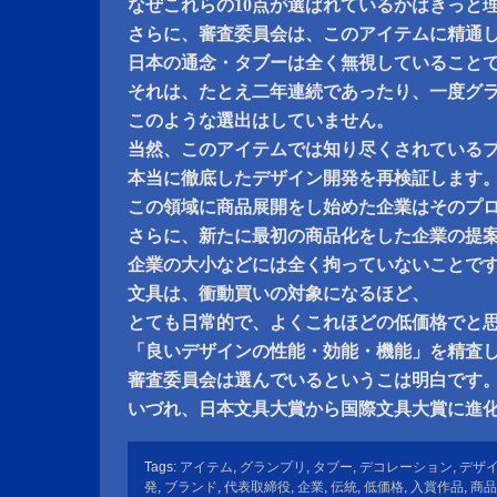
なぜこれらの10点が選ばれているかはきっと
さらに、審査委員会は、このアイテムに精通
日本の通念・タブーは全く無視していること
それは、たとえ二年連続であったり、一度グ
このような選出はしていません。
当然、このアイテムでは知り尽くされている
本当に徹底したデザイン開発を再検証します
この領域に商品展開をし始めた企業はそのプ
さらに、新たに最初の商品化をした企業の提
企業の大小などには全く拘っていないことで
文具は、衝動買いの対象になるほど、
とても日常的で、よくこれほどの低価格でと
「良いデザインの性能・効能・機能」を精査
審査委員会は選んでいるというこは明白です
いづれ、日本文具大賞から国際文具大賞に進
Tags:
アイテム
,
グランプリ
,
タブー
,
デコレーション
,
デザ
発
,
ブランド
,
代表取締役
,
企業
,
伝統
,
低価格
,
入賞作品
,
商品