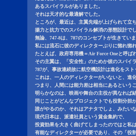
あるスパイラルがありました。
それは天才的な最適解でした。
ところが、最近は、主翼先端が上げられて立
揚力と抗力でのスパイラル解消の形態設計で
無論、747-8は、787のコンセプトが生きてい
私には流石に彼のディレクターぶりに惚れ惚
たとえば、政府専用機＝Air Force Oneと呼
その主翼は、「安全性」のためか彼のスパイ
787が、事故連続故に航空機設計は進化をス
これは、一人のディレクターがいないと、進
つまり、人間には能力差は相当にあるという
明らかなのは、映画や舞台の主役が異なれば
同じことがどんなプロジェクトでも役割分担
誰がやるのか、それはアナタでしょ、みたい
現代日本は、派遣社員という賃金集約で、
投資効果を大きく曲げてしまったのではと私
有能なディレクターが必要であり、その「役