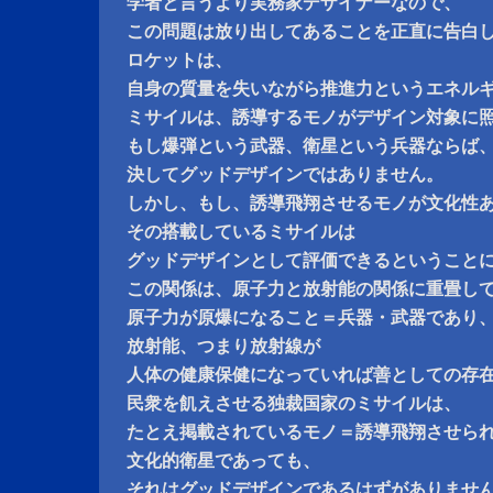
学者と言うより実務家デザイナーなので、
この問題は放り出してあることを正直に告白
ロケットは、
自身の質量を失いながら推進力というエネル
ミサイルは、誘導するモノがデザイン対象に
もし爆弾という武器、衛星という兵器ならば
決してグッドデザインではありません。
しかし、もし、誘導飛翔させるモノが文化性
その搭載しているミサイルは
グッドデザインとして評価できるということ
この関係は、原子力と放射能の関係に重畳し
原子力が原爆になること＝兵器・武器であり
放射能、つまり放射線が
人体の健康保健になっていれば善としての存
民衆を飢えさせる独裁国家のミサイルは、
たとえ掲載されているモノ＝誘導飛翔させら
文化的衛星であっても、
それはグッドデザインであるはずがありませ