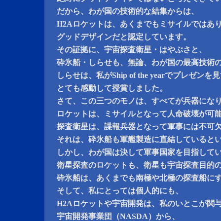
だから、わが国の技術的な結集からは、
H2Aロケットは、あくまでもミサイルではあ
グッドデザインだと認定しています。
その証拠に、宇宙探査衛星・はやぶさと、
砕氷船・しらせも、無論、わが国の最高技術
しらせは、私がShip of the yearでプレゼンを
とても感動して授賞しました。
さて、この三つのモノは、すべてが兵器にな
ロケットは、ミサイルとなって人命破壊が可
探査衛星は、諜報兵器となって軍事には不可
それは、砕氷船も軍艦製造に直結していると
しかし、わが国は決して軍事国家を目指して
衛星探査のロケットも、衛星も宇宙探査目的
砕氷船は、あくまでも南極や北極の探査船に
そして、私にとっては個人的にも、
H2Aロケットや宇宙開発は、私のいとこが関
宇宙開発事業団（NASDA）から、