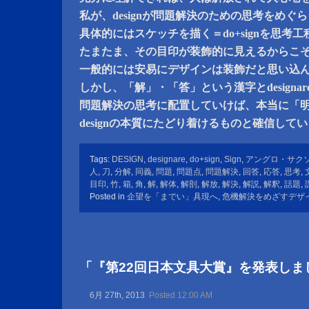
私が、designが問題解決のための思考をめぐ
具体的にはスケッチを描く＝do+signを思考
たまたま、その目印が装飾的に見えるからこ
一般的には安易にデザインは装飾だと思い込
しかし、「解」・「答」という漢字とdesignar
問題解決の思考に配置していけば、本当に「
designの本質にたどり着けるものと確信して
Tags:
DESIGN
,
designare
,
do+sign
,
Sign
,
アングロ・サク
人
,
刀
,
分解
,
同義
,
問題
,
問題点
,
問題解決
,
回答
,
応答
,
思考
,
目印
,
竹
,
箱
,
角
,
解
,
解体
,
解剖
,
解放
,
解決
,
解説
,
解釈
,
話題
,
Posted in
企望を「までい」具現へ
,
危機解決をめざすデザ
「『第22回日本文具大賞』を発表しま
6月 27th, 2013
Posted 12:00 AM