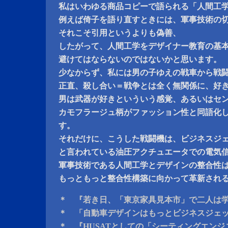
私はいわゆる商品コピーで語られる「人間工
例えば倚子を語り直すときには、軍事技術の
それこそ引用というよりも偽善、
したがって、人間工学をデザイナー教育の基
避けてはならないのではないかと思います。
少なからず、私には男の子ゆえの戦車から戦
正直、殺し合い＝戦争とは全く無関係に、好
男は武器が好きといういう感覚、あるいはセ
カモフラージュ柄がファッション性と同語化
す。
それだけに、こうした戦闘機は、ビジネスジェットと
と言われている油圧アクチュエータでの電気
軍事技術である人間工学とデザインの整合性
もっともっと整合性構築に向かって革新され
＊ 『若き日、「東京家具見本市」で二人は
＊ 「自動車デザインはもっとビジネスジェ
＊ 『HUSATとしての「シーティングエン