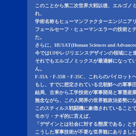
このことから第二次世界大戦以後、エルゴノ
れ、
学術名称もヒューマンファクターエンジニア
フェールセーフ・ヒューマンエラーの技術と
た。
さらに、HUSAT(Human Sciences and Advance
今ではUIやレジリエンスデザインの領域にと
それでもエルゴノミックスが最適解になっている
ん。
F-35A・F-35B・F-35C、これらのパイロ
もし、すでに想定されている北朝鮮への軍事
結局、古来から工学技術が軍事開発と軍需産
無念ながら、この人間界の世界観政治姿勢に
このスティルス戦闘機に象徴されていること
モホリ・ナギ的に言えば、
「デザインとは社会に対する態度である」と
こうした軍事技術が不要な世界観にありまし