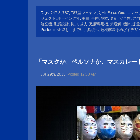
Tags:
747-8
,
787
,
787型ジャヤンボ
,
Air Force One
,
コンセ
ジェクト
,
ボーイング社
,
主翼
,
事態
,
事故
,
名前
,
安全性
,
専門
航空機
,
形態設計
,
抗力
,
揚力
,
政府専用機
,
最適解
,
機体
,
派遣
Posted in
企望を「までい」具現へ
,
危機解決をめざすデザ
「マスクか、ペルソナか、マスカレー
8月 29th, 2013
Posted 12:00 AM