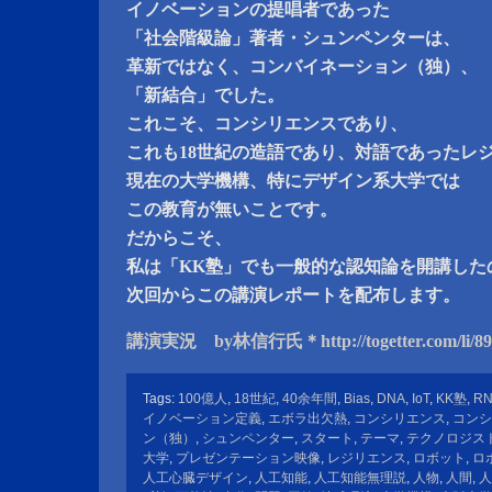
イノベーションの提唱者であった
「社会階級論」著者・シュンペンターは、
革新ではなく、コンバイネーション（独）、
「新結合」でした。
これこそ、コンシリエンスであり、
これも18世紀の造語であり、対語であったレ
現在の大学機構、特にデザイン系大学では
この教育が無いことです。
だからこそ、
私は「KK塾」でも一般的な認知論を開講した
次回からこの講演レポートを配布します。
講演実況 by林信行氏＊http://togetter.com/li/89
Tags:
100億人
,
18世紀
,
40余年間
,
Bias
,
DNA
,
IoT
,
KK塾
,
R
イノベーション定義
,
エボラ出欠熱
,
コンシリエンス
,
コンシ
ン（独）
,
シュンペンター
,
スタート
,
テーマ
,
テクノロジス
大学
,
プレゼンテーション映像
,
レジリエンス
,
ロボット
,
ロ
人工心臓デザイン
,
人工知能
,
人工知能無理説
,
人物
,
人間
,
人