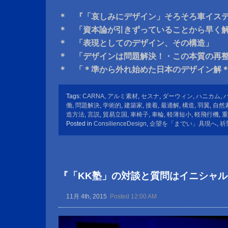
＊ 『「哀しみにデザイン」そろそろ車イス
＊ 「資本論が引きずっていることから早く
＊ 「表現としてのデザイン、その構造」
＊ 「デザインは問題解決！・この本質の再
＊ 「＊準から外れ始めた日本のデザイン解
Tags:
CARNA
,
アルミ素材
,
セスナ
,
ダーウィン
,
ハニカム
,
働
,
問題解決
,
学術的
,
建築家
,
接着
,
最適解
,
構造
,
羽翼
,
自然
造方法
,
言説
,
貿易立国
,
車椅子
,
車輪
,
軽薄短小
,
軽飛行機
,
重
Posted in
ConsilienceDesign
,
企望を「までい」具現へ
,
祈
『「KK塾」の対談と質問はイニシャ
11月 4th, 2015
Posted 12:00 AM