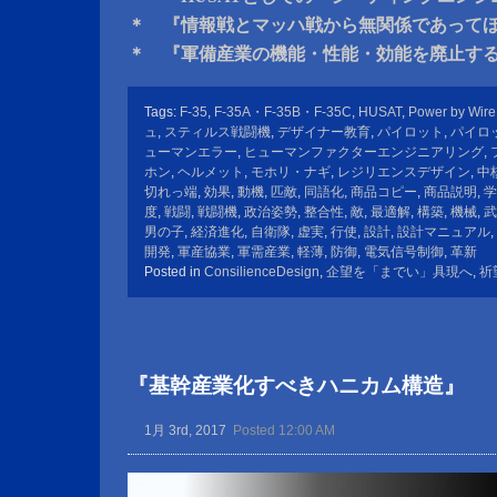
＊ 『情報戦とマッハ戦から無関係であって
＊ 『軍備産業の機能・性能・効能を廃止す
Tags:
F-35
,
F-35A・F-35B・F-35C
,
HUSAT
,
Power by Wire
ュ
,
スティルス戦闘機
,
デザイナー教育
,
パイロット
,
パイロ
ューマンエラー
,
ヒューマンファクターエンジニアリング
,
ホン
,
ヘルメット
,
モホリ・ナギ
,
レジリエンスデザイン
,
中
切れっ端
,
効果
,
動機
,
匹敵
,
同語化
,
商品コピー
,
商品説明
,
学
度
,
戦闘
,
戦闘機
,
政治姿勢
,
整合性
,
敵
,
最適解
,
構築
,
機械
,
武
男の子
,
経済進化
,
自衛隊
,
虚実
,
行使
,
設計
,
設計マニュアル
,
開発
,
軍産協業
,
軍需産業
,
軽薄
,
防御
,
電気信号制御
,
革新
Posted in
ConsilienceDesign
,
企望を「までい」具現へ
,
祈
『基幹産業化すべきハニカム構造』
1月 3rd, 2017
Posted 12:00 AM