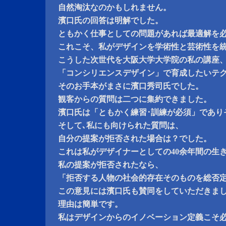
自然淘汰なのかもしれません。
濱口氏の回答は明解でした。
ともかく仕事としての問題があれば最適解を
これこそ、私がデザインを学術性と芸術性を
こうした次世代を大阪大学大学院の私の講座
「コンシリエンスデザイン」で育成したいテ
そのお手本がまさに濱口秀司氏でした。
観客からの質問は二つに集約できました。
濱口氏は「ともかく練習･訓練が必須」であり
そして､私にも向けられた質問は、
自分の提案が拒否された場合は？でした。
これは私がデザイナーとしての40余年間の生
私の提案が拒否されたなら、
「拒否する人物の社会的存在そのものを総否
この意見には濱口氏も賛同をしていただきま
理由は簡単です。
私はデザインからのイノベーション定義こそ