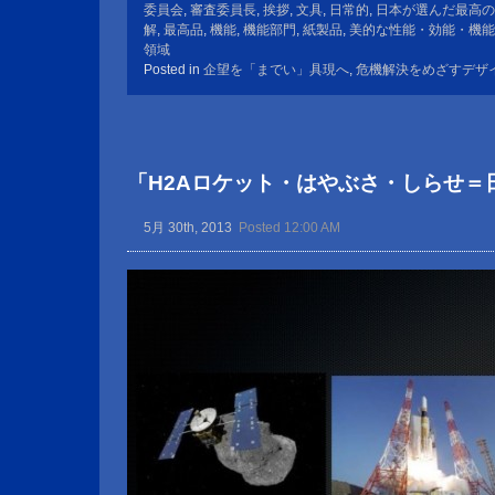
委員会
,
審査委員長
,
挨拶
,
文具
,
日常的
,
日本が選んだ最高の
解
,
最高品
,
機能
,
機能部門
,
紙製品
,
美的な性能・効能・機能
領域
Posted in
企望を「までい」具現へ
,
危機解決をめざすデザ
「H2Aロケット・はやぶさ・しらせ＝
5月 30th, 2013
Posted 12:00 AM