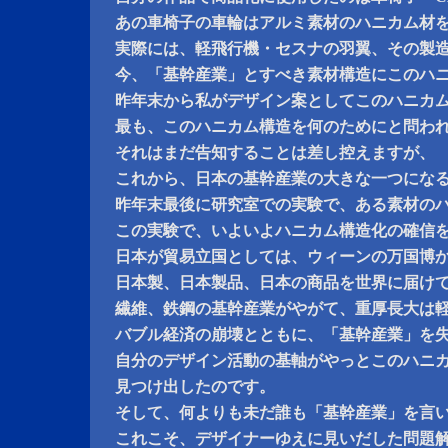
あの車椅子の車輪はアルミ素材のハニカム材
実際には、軽飛行機・セスナの羽翼、その製
今、「基幹産業」とすべき素材構造にこのハ
昨年末から私がデザイン案としてこのハニカ
最も、このハニカム構造を何のためにと問わ
それはまだ告知することは差し控えますが、
これから、日本の基幹産業の大きな一つにな
昨年末最後に研究室での実験で、ある素材の
この実験で、いよいよハニカム構造化の確信
日本が貿易立国としては、ウィーンの万国博
日本製、日本製品、日本の商品を世界に届け
繊維、鉄鋼の基幹産業がやがて、重厚長大は
バブル経済の崩壊とともに、「基幹産業」を
自分のデザイン活動の基軸がやっとこのハニ
見つけ出したのです。
そして、何よりも未だ誰も「基幹産業」を言
これこそ、デザイナーゆえに見いだした問題