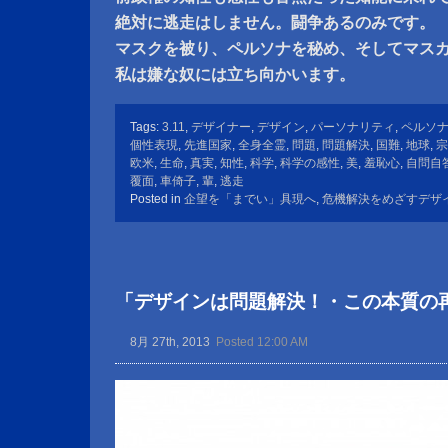
絶対に逃走はしません。闘争あるのみです。
マスクを被り、ペルソナを秘め、そしてマス
私は嫌な奴には立ち向かいます。
Tags:
3.11
,
デザイナー
,
デザイン
,
パーソナリティ
,
ペルソ
個性表現
,
先進国家
,
全身全霊
,
問題
,
問題解決
,
国難
,
地球
,
宗
欧米
,
生命
,
真実
,
知性
,
科学
,
科学の感性
,
美
,
羞恥心
,
自問自
覆面
,
車倚子
,
輩
,
逃走
Posted in
企望を「までい」具現へ
,
危機解決をめざすデザ
「デザインは問題解決！・この本質の
8月 27th, 2013
Posted 12:00 AM