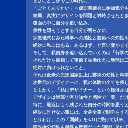
まさにどこかでこの時代に、
「ごとくありたい」＝仮面舞踏会に参加気分
結局、真実にデザインを問題と対峙させたと
覆面の中に自分を追い込み、
個性を隠そうとする自分が明らかに、
宗教儀式じみた科学への感性と芸術への知性
絶対に私にはある、あるはず、と言い聞かせ
そして、私自身を追い込んでいくのは「行学
それだけを目指して車倚子生活ゆえに地球は
絶対に負けられないこと、
それは欧米の先進国家以上に芸術の知性と科
次世代のデザイナーに、私の体験の全てを残
ともかく、「私はデザイナー」という軽薄さ
デザインは崇高で有り知性と感性で「美」だ
特に、最近はもう残された自分の時間を思う
絶対に許せない輩には、全身全霊で闘争をす
とりわけ、この「国難」を3.11に受けて以来、
前政権の知性も感性も皆無だった知能に呆れ