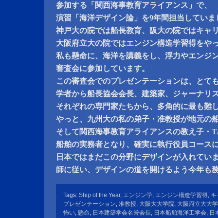
参加する「関西海事教育アライアンス」で、
演習「海洋デザイン論」を9年間担当していま
神戸大の院では船長教育、阪大の院ではキャ
大阪府立大の院ではエンジン構造学習得をや
私も懸命に、海洋を講義をし、浮力やエンジ
審査会に参加しています。
この審査会でのプレゼンテーションは、とて
学者から船長協会会長、建築家、ジャーナリ
それぞれの専門家たちから、多角的に最も難
やっと、九州大の私の弟子・准教授が地元の
そして関西海事教育アライアンスの教え子・TA
船舶の実務者となり、確実に執行役員コース
日本ではまだこの分野にデザインが入れてい
師に従い、デザインの道を開けるよう今年も
Tags:
Ship of the Year
,
エンジン学
,
エンジン構造学習得
,
キ
プレゼンテーション
,
准教授
,
大阪大大学院
,
大阪府立大大学
怖い
,
懸命
,
日本建築学会名誉会長
,
日本船舶海洋工学会
,
日