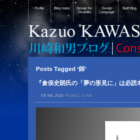
Profile
Blog Index
Design for
Design
Staff Blog
Disability
Language
Posts Tagged ‘師’
『倉俣史朗氏の「夢の形見に」は必読
5月 5th, 2020
Posted 1:10 AM