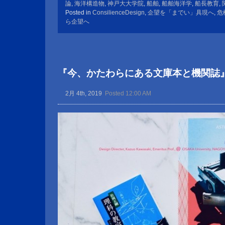
論
,
海洋構造物
,
神戸大大学院
,
船舶
,
船舶海洋学
,
船長教育
,
Posted in
ConsilienceDesign
,
企望を「までい」具現へ
,
危
ら企望へ
『今、かたわらにある文庫本と機関誌
2月 4th, 2019
Posted 12:00 AM