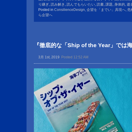
り継ぎ
,
読み解き
,
読んでもらいたい
,
読書
,
課題
,
身体的
,
逝
Posted in
ConsilienceDesign
,
企望を「までい」具現へ
,
危
ら企望へ
『徹底的な「Ship of the Year」
3月 1st, 2019
Posted 12:52 AM