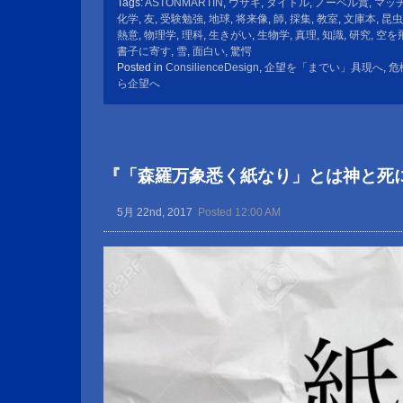
Tags:
ASTONMARTIN
,
ウサギ
,
タイトル
,
ノーベル賞
,
マッ
化学
,
友
,
受験勉強
,
地球
,
将来像
,
師
,
採集
,
教室
,
文庫本
,
昆虫
熱意
,
物理学
,
理科
,
生きがい
,
生物学
,
真理
,
知識
,
研究
,
空を
書子に寄す
,
雪
,
面白い
,
驚愕
Posted in
ConsilienceDesign
,
企望を「までい」具現へ
,
危
ら企望へ
『「森羅万象悉く紙なり」とは神と死
5月 22nd, 2017
Posted 12:00 AM