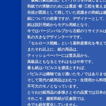
「森羅万象悉紙也」というロゴを作成しまし
和紙での実験のためには雁皮･楮･三椏を覚え
先祖が図面として残していた泥漉きの和紙は
紙についての前章ですが、デザイナーとして
紙は設計用紙からモデル用紙となり、
今ではバージンパルプから古紙のリサイクル
私の大きなデザインテーマです。
「セルロース戦略」という基幹産業化を考え
またそれ以上に、紙の用品は、
ティッシュペーパーには普及品から、
高級品ともなるとそれはもはや布です。
最も紙はパピルスを源流とすれば、
パピルスは織物であり漉いたモノではありま
そして現代の紙用品はおむつ・生理用から料
不可欠のモノとなっています。
とりわけ紙用品の多様さとその品質では日本
それこそ、越前和紙が正倉院では、
今でも経年変化していません。