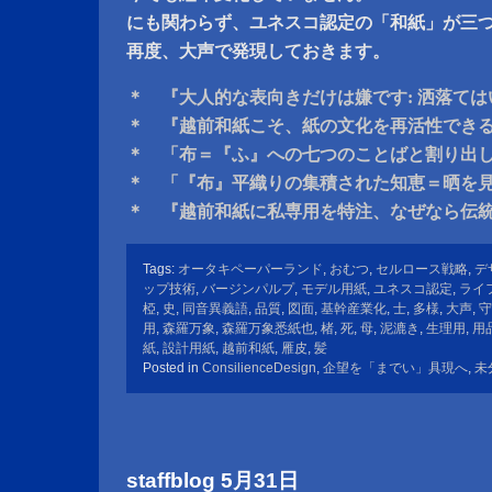
にも関わらず、ユネスコ認定の「和紙」が三
再度、大声で発現しておきます。
＊ 『大人的な表向きだけは嫌です: 洒落て
＊ 『越前和紙こそ、紙の文化を再活性でき
＊ 「布＝『ふ』への七つのことばと割り出
＊ 「『布』平織りの集積された知恵＝晒を
＊ 『越前和紙に私専用を特注、なぜなら伝
Tags:
オータキペーパーランド
,
おむつ
,
セルロース戦略
,
デ
ップ技術
,
バージンパルプ
,
モデル用紙
,
ユネスコ認定
,
ライ
椏
,
史
,
同音異義語
,
品質
,
図面
,
基幹産業化
,
士
,
多様
,
大声
,
守
用
,
森羅万象
,
森羅万象悉紙也
,
楮
,
死
,
母
,
泥漉き
,
生理用
,
用
紙
,
設計用紙
,
越前和紙
,
雁皮
,
髪
Posted in
ConsilienceDesign
,
企望を「までい」具現へ
,
未
staffblog 5月31日