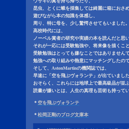
ウサギの糞を持ち帰ったり、
昆虫、とくに蛾を採集しては綺麗に箱におさ
遊びながら本の知識を体感し、
周り、特に母を、少し驚愕させてもいました
高校時代には、
ノーベル賞者の研究や実績の本を読んだと思
それが一応には受験勉強や、将来像を描くこ
受験勉強はとっても嫌なことではありません
勉強への取り組みや熱意にマッチングしたの
そして、AstonMartinの機関誌では、
早速に「空を飛ぶヴォランテ」が出ていまし
おそらく、これらには地球上で最高級品が並
読書が嫌いとは、人生の真理も芸術も持って
＊
空を飛ぶヴォランテ
＊
松岡正剛のブログ文庫本