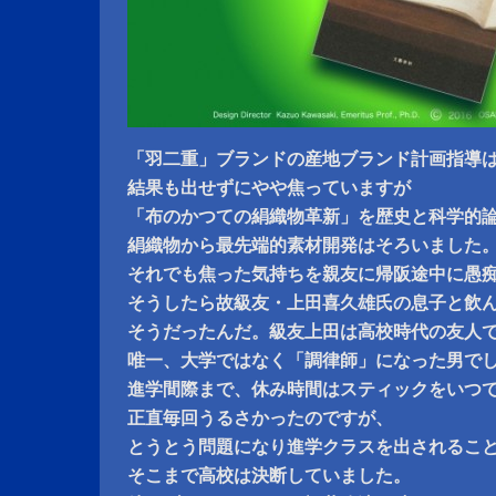
「羽二重」ブランドの産地ブランド計画指導は
結果も出せずにやや焦っていますが
「布のかつての絹織物革新」を歴史と科学的
絹織物から最先端的素材開発はそろいました
それでも焦った気持ちを親友に帰阪途中に愚
そうしたら故級友・上田喜久雄氏の息子と飲
そうだったんだ。級友上田は高校時代の友人
唯一、大学ではなく「調律師」になった男で
進学間際まで、休み時間はスティックをいつ
正直毎回うるさかったのですが、
とうとう問題になり進学クラスを出されるこ
そこまで高校は決断していました。