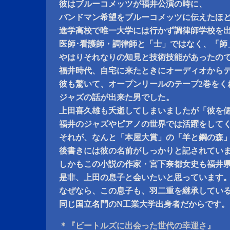
彼はブルーコメッツが福井公演の時に、
バンドマン希望をブルーコメッツに伝えたほ
進学高校で唯一大学には行かず調律師学校を
医師･看護師・調律師と「士」ではなく、「師
やはりそれなりの知見と技術技能があったの
福井時代、自宅に来たときにオーディオから
彼も驚いて、オープンリールのテープ2巻をく
ジャズの話が出来た男でした。
上田喜久雄も夭逝してしまいましたが「彼を
福井のジャズやピアノの世界では活躍をして
それが、なんと「本屋大賞」の「羊と鋼の森
後書きには彼の名前がしっかりと記されてい
しかもこの小説の作家・宮下奈都女史も福井
是非、上田の息子と会いたいと思っています
なぜなら、この息子も、羽二重を継承してい
同じ国立名門のN工業大学出身者だからです。
＊『ビートルズに出会った世代の幸運さ』