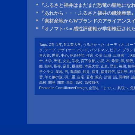
＊『ふるさと福井はまだまだ恐竜の聖地にな
＊『あれから・・・ふるさと福井の織物産業
＊『素材産地からWブランドのアライアンス
＊『オノマトペ＝感性評価軸が学術検証され
Tags:
2巻
,
5年
,
N工業大学
,
うるさかった
,
オーディオ
,
オー
ク
,
テープ
,
デザイナー
,
バンド
,
バンドマン
,
ピアノ
,
ブラン
喜久雄
,
世界
,
中心
,
休み時間
,
作家
,
公演
,
出身
,
出身者｀
,
医
士
,
大学
,
夭逝
,
女史
,
学校
,
宮下奈都
,
小説
,
布
,
希望
,
師
,
帰阪
,
能
,
技術
,
指導
,
是非
,
最先端
,
本屋大賞
,
正直
,
歴史
,
毎回
,
気持
学クラス
,
産地
,
男
,
看護師
,
知見
,
福井
,
福井時代
,
福井県
,
科
習
,
羊と鋼の森
,
羽二重
,
自宅
,
若者
,
親友
,
計画
,
話
,
調律師
,
論
高校
,
開発
,
間際
,
革新
,
高校
,
高校時代
Posted in
ConsilienceDesign
,
企望を「までい」具現へ
,
危