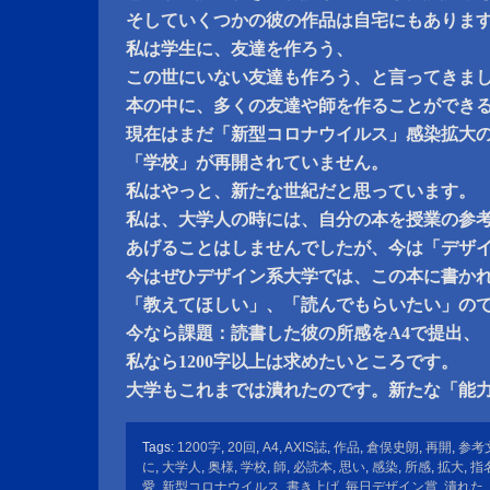
そしていくつかの彼の作品は自宅にもありま
私は学生に、友達を作ろう、
この世にいない友達も作ろう、と言ってきま
本の中に、多くの友達や師を作ることができ
現在はまだ「新型コロナウイルス」感染拡大
「学校」が再開されていません。
私はやっと、新たな世紀だと思っています。
私は、大学人の時には、自分の本を授業の参
あげることはしませんでしたが、今は「デザ
今はぜひデザイン系大学では、この本に書か
「教えてほしい」、「読んでもらいたい」の
今なら課題：読書した彼の所感をA4で提出、
私なら1200字以上は求めたいところです。
大学もこれまでは潰れたのです。新たな「能
Tags:
1200字
,
20回
,
A4
,
AXIS誌
,
作品
,
倉俣史朗
,
再開
,
参考
に
,
大学人
,
奥様
,
学校
,
師
,
必読本
,
思い
,
感染
,
所感
,
拡大
,
指
愛
,
新型コロナウイルス
,
書き上げ
,
毎日デザイン賞
,
潰れた
,