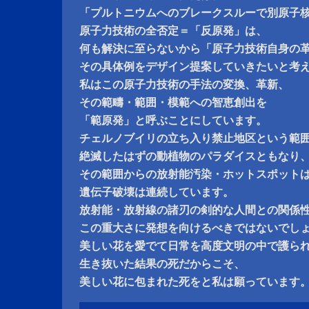
「プルトニウムへのブレークスルーで別原子
原子力技術の全否定＝「反原発」は、
何も解決に至らないから「原子力技術自身の
その具体例をデザイン提案していきたいと考
私はこの原子力技術の手法の変換、革新、
その範疇・範囲・模範への智恵創出を
「範原発」と呼ぶことにしています。
チェルノブイリの立ち入り禁止地区という範
絶滅したはずの動植物のパラダイスともなり
その範囲からの放射能汚染・ホットスポット
遺伝子破壊は連続しています。
放射能・放射線の諸刃の剣的な人間との関係
この重大さに発想を向けるべきではないでし
美しい花を愛でて日常を高度文明の中で護ら
生き抜いた結果の死だからこそ、
美しい花に包まれた死をと私は願っています