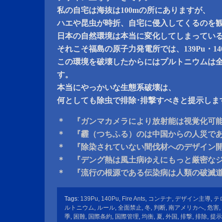
私の自宅は海抜は100mの所にありますが、
ハエや昆虫が時折、自宅に侵入してくるのを
日本の自然環境は本当に変化してしまってい
それこそ福島の原子力発電所では、139Pu・1
この環境を破壊したからにはプルトニウムは
す。
本当にやっかいな生態系破壊は、
何としても除虫で排除･排撃すべきと提示しま
＊ 『ガンマカメラにより放射能は視覚化可
＊ 『霾（つちふる）のは中国からの人災で
＊ 『除染されていない間伐材へのデザイン
＊ 『デング熱は風土病ゆえにもっと厳密な
＊ 『流行の根源である伝染病は人類の破滅
Tags:
139Pu
,
140Pu
,
Fire Ants
,
コンテナ
,
デザイン主導
,
テ
ルトニウム
,
ルール
,
全面禁止
,
冬
,
判断
,
南アメリカへ
,
危害
,
季
,
困難
,
国際条約
,
国際管理
,
均衡
,
夏
,
外国
,
排撃
,
排除
,
提示