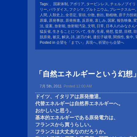
Tags:
、国家体制
,
アポリア
,
タービンレス
,
チェルノブイリ
リー
,
パラダイス
,
フクシマ
,
プルトニウム
,
ブレークスルー
,
人間
,
人類史上
,
全否定
,
冒頭
,
分散
,
創出
,
動植物
,
原子力技術
原爆
,
原発事故
,
原発推進
,
反原発
,
哀しみ
,
国家
,
報告映像
,
変
法
,
提案
,
放射能
,
放射能汚染
,
文明
,
日常
,
日本人のみなさん
猛反省
,
生きることについて
,
生存
,
生産
,
発想
,
監督
,
目標
,
目
脱原発
,
被災
,
解決
,
詩
,
諸刃の剣
,
遺伝子破壊
,
関係性
,
集中
,
Posted in
企望を「までい」具現へ
,
祈望から企望へ
「自然エネルギーという幻想
7月 5th, 2011
Posted 12:00 AM
ドイツ、イタリアは原発撤退。
代替エネルギーは自然界エネルギーへ。
おかしいと思う。
基本的エネルギーである原発電力は、
フランスから買うらしい。
フランスは大丈夫なのだろうか。