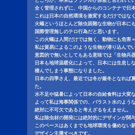
ところが、本来はブラジルが原産と言われているFi
全く管理されずに、中国からのコンテナで日
これは日本の自然環境を激変するだけではな
火蟻というほとんど除虫困難な生物が日本に
国際管理無しのテロ行為だと思います。
この火蟻は人間だけでは無く、動物にも危害
私は貿易によるこのような生物が潜り込んで
意図的で無いとしてもある意味では「生物兵
日本も地球温暖化によって、日本には生息し
棲んでしまう事態になりました。
日本の四季さえ、最近では冬が厳冬となれば
た。
水不足や猛暑によって日本の自給食料は大変
よって私は海事関係での、バラスト水のよう
絶対に不可欠であると考えざるをえません。
私は除虫材の開発には絶対的にデザインが関
このベースはあくまでも地球環境を傷めない
デザイン主導すべきです。