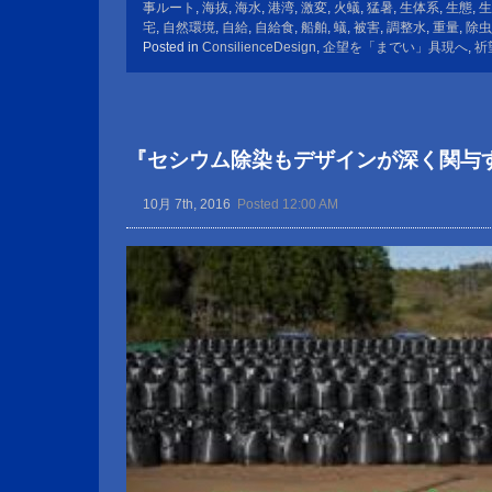
事ルート
,
海抜
,
海水
,
港湾
,
激変
,
火蟻
,
猛暑
,
生体系
,
生態
,
生
宅
,
自然環境
,
自給
,
自給食
,
船舶
,
蟻
,
被害
,
調整水
,
重量
,
除虫
Posted in
ConsilienceDesign
,
企望を「までい」具現へ
,
祈
『セシウム除染もデザインが深く関与
10月 7th, 2016
Posted 12:00 AM