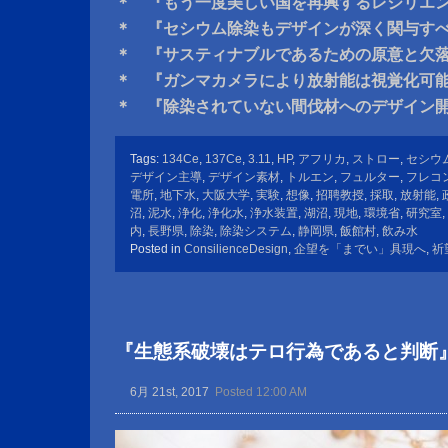
＊ 『もう一度美しい国を再興するレジリエ
＊ 『セシウム除染もデザインが深く関与す
＊ 『サスティナブルであるための原意と欠
＊ 『ガンマカメラにより放射能は視覚化可
＊ 『除染されていない間伐材へのデザイン
Tags:
134Ce
,
137Ce
,
3.11
,
HP
,
アフリカ
,
ストロー
,
セシウ
デザイン主導
,
デザイン素材
,
トルエン
,
フュルター
,
フレコ
電所
,
地下水
,
大阪大学
,
実験
,
想像
,
招聘教授
,
採取
,
放射能
,
沼
,
泥水
,
浄化
,
浄化水
,
浄水装置
,
湖沼
,
現地
,
環境省
,
研究室
,
内
,
長野県
,
除染
,
除染システム
,
静岡県
,
飯館村
,
飲み水
Posted in
ConsilienceDesign
,
企望を「までい」具現へ
,
祈
『生態系破壊はテロ行為であると判断
6月 21st, 2017
Posted 12:00 AM