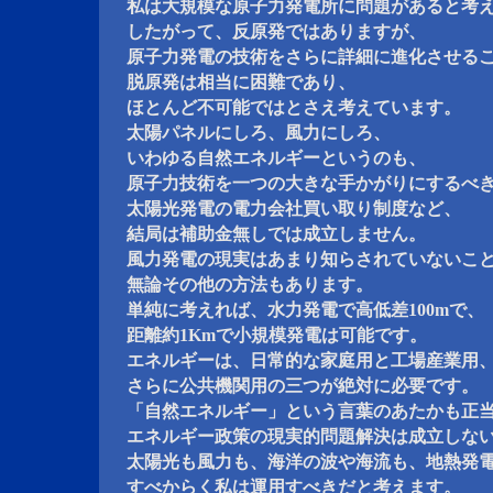
私は大規模な原子力発電所に問題があると考
したがって、反原発ではありますが、
原子力発電の技術をさらに詳細に進化させる
脱原発は相当に困難であり、
ほとんど不可能ではとさえ考えています。
太陽パネルにしろ、風力にしろ、
いわゆる自然エネルギーというのも、
原子力技術を一つの大きな手かがりにするべ
太陽光発電の電力会社買い取り制度など、
結局は補助金無しでは成立しません。
風力発電の現実はあまり知らされていないこ
無論その他の方法もあります。
単純に考えれば、水力発電で高低差100mで、
距離約1Kmで小規模発電は可能です。
エネルギーは、日常的な家庭用と工場産業用
さらに公共機関用の三つが絶対に必要です。
「自然エネルギー」という言葉のあたかも正
エネルギー政策の現実的問題解決は成立しな
太陽光も風力も、海洋の波や海流も、地熱発
すべからく私は運用すべきだと考えます。