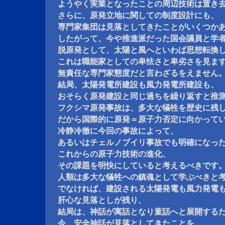
ようやく実業となったことの周辺技術は置き
さらに、原発立地に関しての制度設計にも、
専門家集団は見落としてきたことがいくつか
したがって、今や推進派だった国会議員と学
脱原発として、太陽と風へといわば思想転換
これは職能家としての卑怯さと卑劣さを見ま
無責任な専門家態度だと言わざるをえません
結局、太陽発電所建設も風力発電所建設も、
おそらく原発建設と同じ過ちを繰り返すと推
フクシマ原発事故は、多大な犠牲を歴史に残
だから国際的に原発＝原子力否定に向かって
冷静冷徹に今回の事故によって、
あるいはチェルノブイリ事故でも明確になっ
これからの原子力技術の進化、
その課題を明快にしていると考えるべきです
人類は多大な犠牲への鎮魂として学ぶべきと
でなければ、建設される太陽発電も風力発電
肝心な見落としが残り、
結局は、神話が寓話となり童話へと展開する
今、安全神話が見落としてきたことを