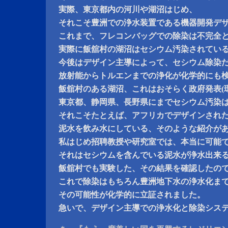
実際、東京都内の河川や湖沼はじめ、
それこそ豊洲での浄水装置である機器開発デ
これまで、フレコンバッグでの除染は不完全
実際に飯舘村の湖沼はセシウム汚染されてい
今後はデザイン主導によって、セシウム除染
放射能からトルエンまでの浄化が化学的にも
飯舘村のある湖沼、これはおそらく政府発表(環
東京都、静岡県、長野県にまでセシウム汚染
それこそたとえば、アフリカでデザインされ
泥水を飲み水にしている、そのような紹介が
私はじめ招聘教授や研究室では、本当に可能
それはセシウムを含んでいる泥水が浄水出来
飯舘村でも実験した、その結果を確認したの
これで除染はもちろん豊洲地下水の浄水化ま
その可能性が化学的に立証されました。
急いで、デザイン主導での浄水化と除染シス