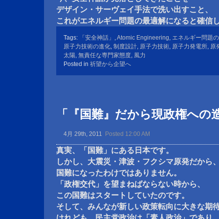
デザイン・サーヴェイ手法で洗い出すこと、
これがエネルギー問題の最適解になると確信
Tags:
「安全神話」
,
Atomic Engineering
,
エネルギー問題の
原子力技術の進化
,
制度設計
,
原子力技術
,
原子力発電所
,
原
太陽
,
無責任な専門家態度
,
風力
Posted in
祈望から企望へ
「『国難』だから現政権への
4月 29th, 2011
Posted 12:00 AM
真実、「国難」にある日本です。
しかし、大震災・津波・フクシマ原発だから
国難になったわけではありません。
「政権交代」を望まねばならない時から、
この国難はスタートしていたのです。
そして、みんなが新しい政策転向に大きな期
けれども、民主党政治は「素人政治」であり