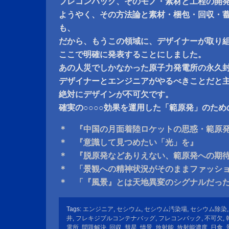
フレコンバック、そのモノ・素材と工程の開
ようやく、その方法論と素材・梱包・回収・
も、
だから、もうこの領域に、デザイナーが取り
ここで明確に発表することにしました。
あの人災でしかなかった原子力発電所の永久
デザイナーとエンジニアがやるべきことだと
絶対にデザインが不可欠です。
確実の○○○○効果を運用した「範原発」のた
＊ 『中国の月面着陸ロケットの思惑・範原
＊ 『意識して見つめたい「光」を』
＊ 『脱原発などありえない、範原発への期
＊ 「景観への精神状況がそのままファッシ
＊ 「『風景』とは天地異変のシグナルだっ
Tags:
エンジニア
,
セシウム
,
セシウム汚染場
,
セシウム除染
井
,
フレキジブルコンテナバッグ
,
フレコンバック
,
不可欠
,
電所
,
問題解決
,
回収
,
彗星
,
情景
,
放射能
,
放射能濃度
,
日食
,