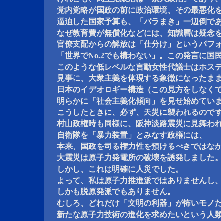
党内党略が国政の前に政治環境、その最悪化
逼迫した国家予算も、「バラまき」一辺倒で
なぜ教育費が無償化などには、知識層は疑念
官僚支配からの解放は「仕分け」というパフ
「世界でNo.2でも構わない」。この発言に国
このような低レベルな言動女性代議士はホス
見事に、大衆主義を体現する象徴になったま
日本のイデオロギー構造（この見方をしなく
明らかに「社会主義化傾向」を見せ始めてい
こうしたときに、必ず、天災に襲われるので
村山政権時も同様に、阪神淡路震災に見舞わ
自衛隊を「暴力装置」とみなす政権には、
本来、国政を司る権力性を預けるべきではな
大震災は原子力発電所の破壊を誘発しました
しかし、これは明確に人災でした。
よって、私は原子力推進派ではありませんし
しかも脱原発派でもありません。
むしろ、どれだけ「文明の利器」が怖いモノ
新たな原子力技術の進化を求めたいという人