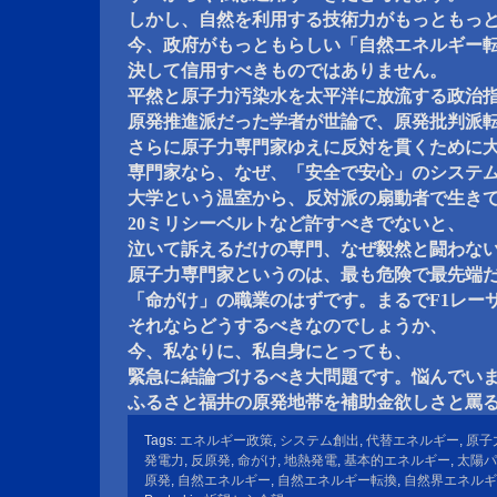
しかし、自然を利用する技術力がもっともっ
今、政府がもっともらしい「自然エネルギー
決して信用すべきものではありません。
平然と原子力汚染水を太平洋に放流する政治
原発推進派だった学者が世論で、原発批判派
さらに原子力専門家ゆえに反対を貫くために
専門家なら、なぜ、「安全で安心」のシステ
大学という温室から、反対派の扇動者で生き
20ミリシーベルトなど許すべきでないと、
泣いて訴えるだけの専門、なぜ毅然と闘わな
原子力専門家というのは、最も危険で最先端
「命がけ」の職業のはずです。まるでF1レー
それならどうするべきなのでしょうか、
今、私なりに、私自身にとっても、
緊急に結論づけるべき大問題です。悩んでい
ふるさと福井の原発地帯を補助金欲しさと罵
Tags:
エネルギー政策
,
システム創出
,
代替エネルギー
,
原子
発電力
,
反原発
,
命がけ
,
地熱発電
,
基本的エネルギー
,
太陽パ
原発
,
自然エネルギー
,
自然エネルギー転換
,
自然界エネルギ