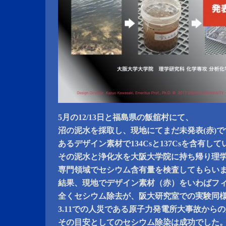
5月の12/13日と福島県の飯舘村にて、
沼の泥水を採取し、現地にてまだ未発表(赤)で
あるデザイン素材で134Csと137Csを含有
その泥水と浄化水を大阪大学院に持ち帰り理
専門領域でセシウム含有量を検査してもらい
結果、現地でデザイン素材（赤）をいわばフ
全くセシウム除去が、阪大研究室での実験同
3.11での人災である原子力発電所大事故から
その目安としてのセシウム除染は成功でした