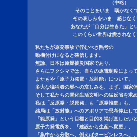
（中略）
そのことをいま 嘆かなく
その哀しみをいま 感じなく
あなたが「自分は生きた」と
このくらい世界は愛されなく
私たちが原発事故で佇むべき熟考の
動機付けになると確信します。
無論、日本は原爆被災国家であり、
さらにフクシマでは、自らの原電制度によっ
またもや「原子力発電・放射能」について、
多大な犠牲者の屍への哀しみを、まず、国家
そして私たちの電化生活文明への猛反省を求
私は「反原発・脱原発」も「原発推進」も、
結局は「放射能」へのアポリアで思考停止し
「範原発」という目標と目的を掲げ直したい
原子力発電所を、「建設から生産へ変更」、
「集中から分散へ、例えばタービンレスへ」