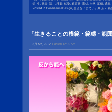
鎖
,
生
,
発表
,
福井
,
移動
,
移染
,
範原発
,
素材
,
自然
,
蓄積
,
通称
,
Posted in
ConsilienceDesign
,
企望を「までい」具現へ
,
祈
「生きることの模範・範疇・範
3月 5th, 2012
Posted 12:00 AM