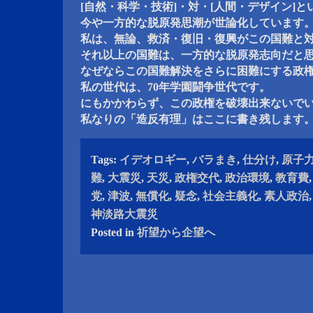
[自然・科学・技術]・対・[人間・デザイン]
今や一方的な脱原発思潮が世論化しています
私は、無論、救済・復旧・復興がこの国難と
それ以上の国難は、一方的な脱原発志向だと
なぜならこの国難解決をさらに困難にする政
私の世代は、70年学園闘争世代です。
にもかかわらず、この政権を破壊出来ないで
私なりの「造反有理」はここに書き残します
Tags:
イデオロギー
,
バラまき
,
仕分け
,
原子
難
,
大震災
,
天災
,
政権交代
,
政治環境
,
教育費
党
,
津波
,
無償化
,
疑念
,
社会主義化
,
素人政治
神淡路大震災
Posted in
祈望から企望へ