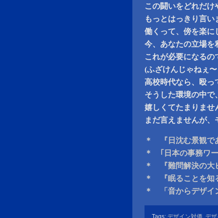
この闘いをどれだけ
もっとはっきり言い
働くって、傍を楽に
今、あなたの立場を
これが必要になるの
(ふざけんじゃねぇ
高校時代なら、殴っ
そうした環境の中で
嬉しくてたまりませ
まだ言えませんが、
＊ 『日沈む景観で
＊ ｢日本の事務ワ
＊ 『難問解決の大
＊ 『眠ることを知
＊ 「音からデザイ
Tags:
デザイン対価
,
デザ