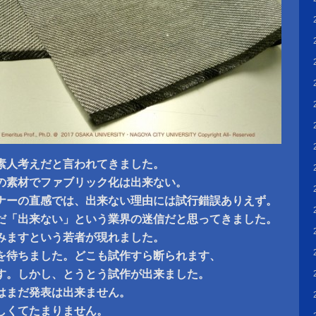
素人考えだと言われてきました。
の素材でファブリック化は出来ない。
ナーの直感では、出来ない理由には試行錯誤ありえず。
だ「出来ない」という業界の迷信だと思ってきました。
みますという若者が現れました。
を待ちました。どこも試作すら断られます、
す。しかし、とうとう試作が出来ました。
はまだ発表は出来ません。
しくてたまりません。