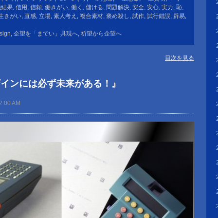
議結果
,
信用
,
信頼
,
働きがい
,
働く
,
儲ける
,
問題解決
,
安全
,
安心
,
実力
,
恥
,
生きがい
,
直感
,
立場
,
素人考え
,
複合素材
,
褒め殺し
,
試作
,
試行錯誤
,
辟易
,
sign
,
企望を「までい」具現へ
,
祈望から企望へ
目次を見る
ザインには必ず未来がある！』
2:00 AM