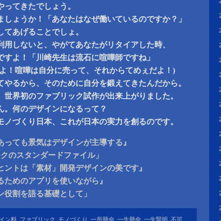
やってきたでしょう。
ましょうか！「あなたはなぜ働いているのですか？」
してあげることでしょ。
利用しないと、やがてあなたがリタイアした時、
ですよ！「川崎先生は流石に喧嘩師ですね」
〜よ！喧嘩は自分に売って、それからてめぇだよ！)
てやるから、そのために自分を鍛えてきたんだから。
、世界初のファブリック試作が出来上がりました。
ん。何のデザインになるって？
モノづくり日本、これが日本の実力を創るのです。
あっても景気はデザインが主導する』
ークのスタンダードファイル」
ヒントは「素材」開発デザインの美です』
るためのアプリを使いながら』
ン役割を語る基礎として」
イン料
,
ファブリック
,
モノづくり
,
一所懸命
,
一生懸命
,
一生賢明
,
不可