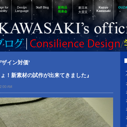
gn for
Design
Staff Blog
新商品
Kazuo
OUZ
東日本
ability
Language
Kawasaki
発表会
大震災
 ‘デザイン対価’
しょ！新素材の試作が出来てきました』
12:00 AM