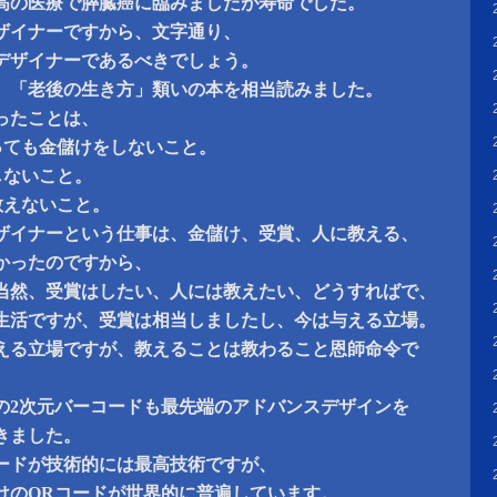
高の医療で膵臓癌に臨みましたが寿命でした。
ザイナーですから、文字通り、
デザイナーであるべきでしょう。
、「老後の生き方」類いの本を相当読みました。
ったことは、
っても金儲けをしないこと。
しないこと。
教えないこと。
ザイナーという仕事は、金儲け、受賞、人に教える、
かったのですから、
当然、受賞はしたい、人には教えたい、どうすればで、
子生活ですが、受賞は相当しましたし、今は与える立場。
える立場ですが、教えることは教わること恩師命令で
の2次元バーコードも最先端のアドバンスデザインを
きました。
ードが技術的には最高技術ですが、
けのQRコードが世界的に普遍しています。