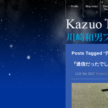
Profile
Blog Index
Desi
Dis
Posts Tagged
『迷信だったで
11月 3rd, 2017
Posted 