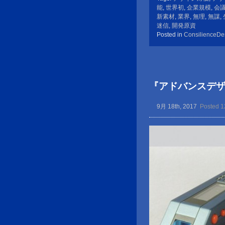
能
,
世界初
,
企業規模
,
会
新素材
,
業界
,
無理
,
無謀
,
迷信
,
開発原資
Posted in
ConsilienceDe
『アドバンスデ
9月 18th, 2017
Posted 1