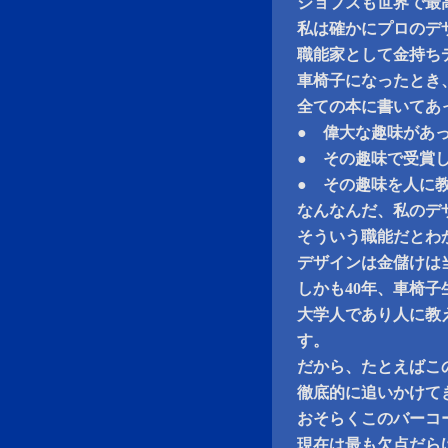
ジョブズも世界で最
私は確かにプロのデ
職能家として金持ち
車椅子になったとき
全ての本に書いてあ
● 偉大な趣味があ
● その趣味で受賞
● その趣味を人に
なんなんだ、私のデ
そういう職能だとわ
デザインは金儲けは
しかも40年、車椅
大学人であり人に教
す。
だから、たとえばこ
徹底的に追いかけて
おそらくこのバーコ
現在は最も欠点だら