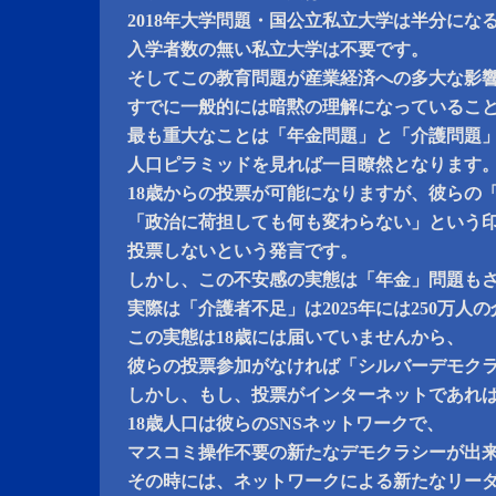
2018年大学問題・国公立私立大学は半分にな
入学者数の無い私立大学は不要です。
そしてこの教育問題が産業経済への多大な影
すでに一般的には暗黙の理解になっているこ
最も重大なことは「年金問題」と「介護問題
人口ピラミッドを見れば一目瞭然となります
18歳からの投票が可能になりますが、彼らの
「政治に荷担しても何も変わらない」という
投票しないという発言です。
しかし、この不安感の実態は「年金」問題も
実際は「介護者不足」は2025年には250万人
この実態は18歳には届いていませんから、
彼らの投票参加がなければ「シルバーデモク
しかし、もし、投票がインターネットであれ
18歳人口は彼らのSNSネットワークで、
マスコミ操作不要の新たなデモクラシーが出
その時には、ネットワークによる新たなリー