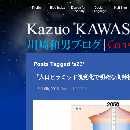
Profile
Blog Index
Design for
Design
Staff Blog
Disability
Language
Posts Tagged ‘s23’
『人口ピラミッド視覚化で明確な高齢
5月 8th, 2016
Posted 12:00 AM