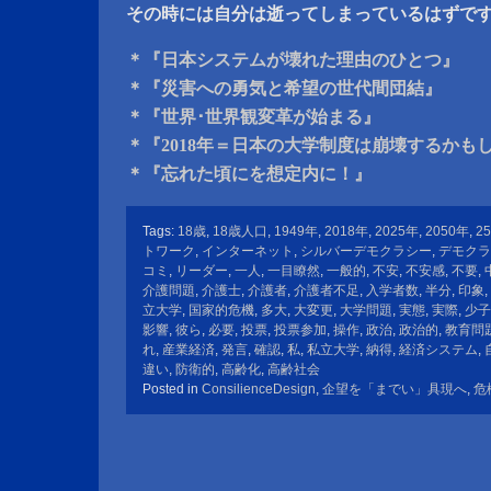
その時には自分は逝ってしまっているはずで
＊『日本システムが壊れた理由のひとつ』
＊『災害への勇気と希望の世代間団結』
＊『世界･世界観変革が始まる』
＊『2018年＝日本の大学制度は崩壊するかも
＊『忘れた頃にを想定内に！』
Tags:
18歳
,
18歳人口
,
1949年
,
2018年
,
2025年
,
2050年
,
2
トワーク
,
インターネット
,
シルバーデモクラシー
,
デモクラ
コミ
,
リーダー
,
一人
,
一目瞭然
,
一般的
,
不安
,
不安感
,
不要
,
介護問題
,
介護士
,
介護者
,
介護者不足
,
入学者数
,
半分
,
印象
,
立大学
,
国家的危機
,
多大
,
大変更
,
大学問題
,
実態
,
実際
,
少子
影響
,
彼ら
,
必要
,
投票
,
投票参加
,
操作
,
政治
,
政治的
,
教育問
れ
,
産業経済
,
発言
,
確認
,
私
,
私立大学
,
納得
,
経済システム
,
違い
,
防衛的
,
高齢化
,
高齢社会
Posted in
ConsilienceDesign
,
企望を「までい」具現へ
,
危