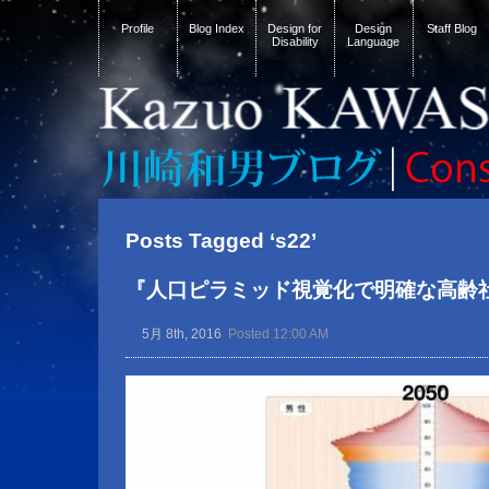
Profile
Blog Index
Design for
Design
Staff Blog
Disability
Language
Posts Tagged ‘s22’
『人口ピラミッド視覚化で明確な高齢
5月 8th, 2016
Posted 12:00 AM