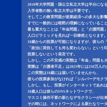
2018年大学問題・国公立私立大学は半分にな
入学者数の無い私立大学は不要です。
そしてこの教育問題が産業経済への多大な影
すでに一般的には暗黙の理解になっているこ
最も重大なことは「年金問題」と「介護問題
人口ピラミッドを見れば一目瞭然となります
18歳からの投票が可能になりますが、彼らの
「政治に荷担しても何も変わらない」という
投票しないという発言です。
しかし、この不安感の実態は「年金」問題も
実際は「介護者不足」は2025年には250万人
この実態は18歳には届いていませんから、
彼らの投票参加がなければ「シルバーデモク
しかし、もし、投票がインターネットであれ
18歳人口は彼らのSNSネットワークで、
マスコミ操作不要の新たなデモクラシーが出
その時には、ネットワークによる新たなリー