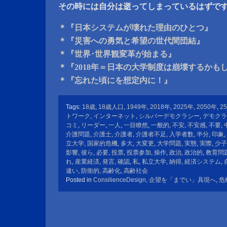
その時には自分は逝ってしまっているはずで
＊『日本システムが壊れた理由のひとつ』
＊『災害への勇気と希望の世代間団結』
＊『世界･世界観変革が始まる』
＊『2018年＝日本の大学制度は崩壊するかも
＊『忘れた頃にを想定内に！』
Tags:
18歳
,
18歳人口
,
1949年
,
2018年
,
2025年
,
2050年
,
2
トワーク
,
インターネット
,
シルバーデモクラシー
,
デモクラ
コミ
,
リーダー
,
一人
,
一目瞭然
,
一般的
,
不安
,
不安感
,
不要
,
介護問題
,
介護士
,
介護者
,
介護者不足
,
入学者数
,
半分
,
印象
,
立大学
,
国家的危機
,
多大
,
大変更
,
大学問題
,
実態
,
実際
,
少子
影響
,
彼ら
,
必要
,
投票
,
投票参加
,
操作
,
政治
,
政治的
,
教育問
れ
,
産業経済
,
発言
,
確認
,
私
,
私立大学
,
納得
,
経済システム
,
違い
,
防衛的
,
高齢化
,
高齢社会
Posted in
ConsilienceDesign
,
企望を「までい」具現へ
,
危