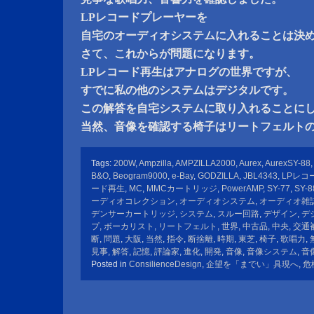
LPレコードプレーヤーを
自宅のオーディオシステムに入れることは決
さて、これからが問題になります。
LPレコード再生はアナログの世界ですが、
すでに私の他のシステムはデジタルです。
この解答を自宅システムに取り入れることに
当然、音像を確認する椅子はリートフェルト
Tags:
200W
,
Ampzilla
,
AMPZILLA2000
,
Aurex
,
AurexSY-88
,
B&O
,
Beogram9000
,
e-Bay
,
GODZILLA
,
JBL4343
,
LPレコ
ード再生
,
MC
,
MMCカートリッジ
,
PowerAMP
,
SY-77
,
SY-8
ーディオコレクション
,
オーディオシステム
,
オーディオ雑
デンサーカートリッジ
,
システム
,
スルー回路
,
デザイン
,
デ
プ
,
ボーカリスト
,
リートフェルト
,
世界
,
中古品
,
中央
,
交通
断
,
問題
,
大阪
,
当然
,
指令
,
断捨離
,
時期
,
東芝
,
椅子
,
歌唱力
,
見事
,
解答
,
記憶
,
評論家
,
進化
,
開発
,
音像
,
音像システム
,
音
Posted in
ConsilienceDesign
,
企望を「までい」具現へ
,
危