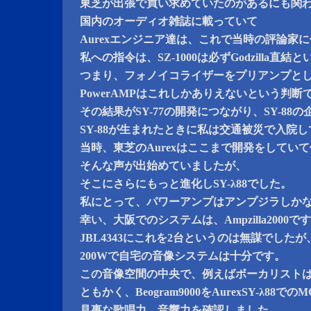
東芝が出張で買い求めていたのがあるにも関
国内のオーディオ雑誌に載っていて
Aurexエンジニア達は、これで当時の評論家
私への指令は、SZ-1000は必ずGodzilla直
つまり、フォノイコライザーをプリアンプと
PowerAMPはこれしかありえないという判断
その結果がSY-77の開発につながり、SY-88
SY-88が生まれたときに私は交通被災で入院
当時、東芝のAurexはここまで開発をしてい
そんな声が出始めていましたが、
そこにさらにもっと進化しSY-λ88でした。
私にとって、パワーアンプはアンプジラしか
幸い、大阪でのシステムは、Ampzilla2000で
JBL4343にこれを2台というのは無謀でしたが
200Wで自宅の音像システムは十分です。
この音像空間の中央で、例えばボーカリスト
ともかく、Beogram9000をAurexSY-λ88での
見事な歌唱力、音響力を確認しました。