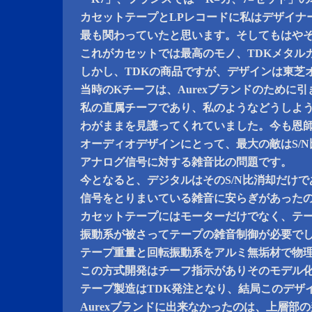
カセットテープとLPレコードに私はデザイナ
最も関わっていたと思います。そしてもはや
これがカセットでは最高のモノ、TDKメタル
しかし、TDKの商品ですが、デザインは東芝
当時のKチーフは、Aurexブランドのために
私の直属チーフであり、私のようなどうしよ
わがままを見護ってくれていました。今も恩
オーディオデザインにとって、最大の敵はS/
アナログ信号に対する雑音比の問題です。
今となると、デジタルはそのS/N比消却だけ
信号をとりまいている雑音に安らぎがあった
カセットテープにはモーターだけでなく、テ
振動系が被さってテープの雑音制御が必要で
テープ重量と回転振動系をアルミ無垢材で物
この方式開発はチーフ指示がありそのモデル
テープ製造はTDK発注となり、結局このデザ
Aurexブランドに出来なかったのは、上層部