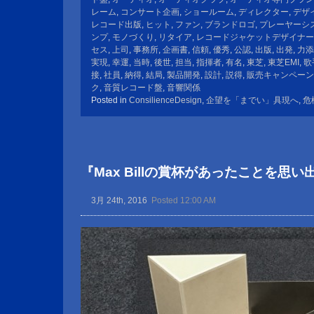
レーム
,
コンサート企画
,
ショールーム
,
ディレクター
,
デザ
レコード出版
,
ヒット
,
ファン
,
ブランドロゴ
,
プレーヤーシ
ンプ
,
モノづくり
,
リタイア
,
レコードジャケットデザイナー
セス
,
上司
,
事務所
,
企画書
,
信頼
,
優秀
,
公認
,
出版
,
出発
,
力添
実現
,
幸運
,
当時
,
後世
,
担当
,
指揮者
,
有名
,
東芝
,
東芝EMI
,
歌
接
,
社員
,
納得
,
結局
,
製品開発
,
設計
,
説得
,
販売キャンペーン
ク
,
音質レコード盤
,
音響関係
Posted in
ConsilienceDesign
,
企望を「までい」具現へ
,
危
『Max Billの賞杯があったことを思い
3月 24th, 2016
Posted 12:00 AM