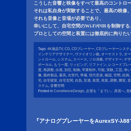
こうした音響と映像をすべて最高のコントロ
それは私自身が実験することで、最高の映像
それも音像と音場が必要であり、
幸いにして、自宅空間のWi-FiやIRを制御す
プロとしての空間と装置には徹底的に拘りた
Tags:
4K液晶TV
,
CD
,
CDプレーヤー
,
CDプレーヤーシステ
インテリアデザイナー
,
ヴァイオリン曲
,
オーケストラ
,
オー
ントロール
,
システム
,
スペース
,
ソロ演奏
,
デザイナー
,
デザ
ボーカル
,
もう一度
,
リッピング
,
リファイン
,
レコードプレ
度
,
再調整
,
出発
,
別荘
,
制御
,
卒業制作
,
可能
,
実験
,
工芸
,
幸い
像
,
最終製品
,
最高
,
次世代
,
準備
,
現代音楽
,
確認
,
空間
,
絵画
,
宅
,
自宅寝室
,
自宅玄関
,
自負
,
至適
,
装置
,
視覚
,
調整
,
隣室
,
音
ステム
,
音響空間
Posted in
ConsilienceDesign
,
企望を「までい」具現へ
,
危
『アナログプレーヤーをAurexSY-λ8