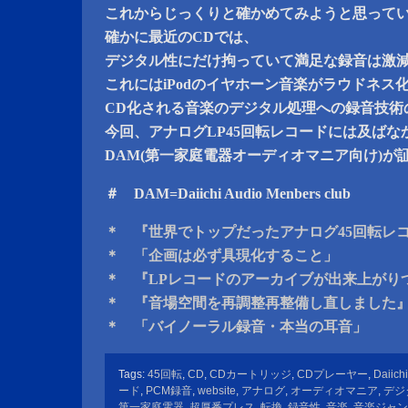
これからじっくりと確かめてみようと思って
確かに最近のCDでは、
デジタル性にだけ拘っていて満足な録音は激
これにはiPodのイヤホーン音楽がラウドネス
CD化される音楽のデジタル処理への録音技術
今回、アナログLP45回転レコードには及ばな
DAM(第一家庭電器オーディオマニア向け)が
＃ DAM=Daiichi Audio Menbers club
＊ 『世界でトップだったアナログ45回転レ
＊ 「企画は必ず具現化すること」
＊ 『LPレコードのアーカイブが出来上がり
＊ 『音場空間を再調整再整備し直しました
＊ 「バイノーラル録音・本当の耳音」
Tags:
45回転
,
CD
,
CDカートリッジ
,
CDプレーヤー
,
Daiich
ード
,
PCM録音
,
website
,
アナログ
,
オーディオマニア
,
デジ
第一家庭電器
,
超厚番プレス
,
転換
,
録音性
,
音楽
,
音楽ジャン