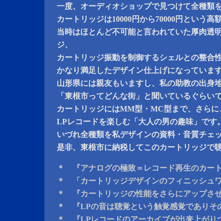
一度、オーディオショップで見つけて全種類
カートリッジは10000円から70000円という
当時はほとんど不可能と言われていた厚肉透
ジ、
カートリッジ振動を制御するシェルとの整合
かなり満足したデザイン仕上げになっていま
山形県には親友もいますし、私の助教の出身
「東根市ってどんな街」と聞いているぐらい
カートリッジにはMM型・MC型まで、さらに
LPレコードを楽しむ「大人の男の趣味」です
いづれ全種類を私デザインの資料・音質チェ
是非、東根市に納税してこのカートリッジで
＊ 『アナログの極致＝レコード再生のカー
＊ 「カートリッジデザインのフィニッシュ
＊ 『カートリッジの性能をさらにアップさ
＊ 『LPの音は聴覚という触覚感覚でありそ
＊ 『LPレコードのアーカイブが出来上がり