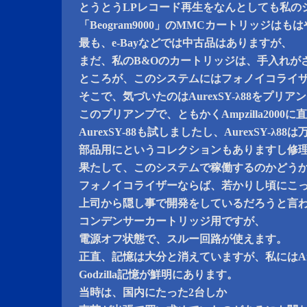
とうとうLPレコード再生をなんとしても私の
「Beogram9000」のMMCカートリッジは
最も、e-Bayなどでは中古品はありますが、
まだ、私のB&Oのカートリッジは、手入れが
ところが、このシステムにはフォノイコライ
そこで、気づいたのはAurexSY-λ88をプリア
このプリアンプで、ともかくAmpzilla2000
AurexSY-88も試しましたし、AurexSY-λ88
部品用にというコレクションもありますし修
果たして、このシステムで稼働するのかどう
フォノイコライザーならば、若かりし頃にこ
上司から隠し事で開発をしているだろうと言われたA
コンデンサーカートリッジ用ですが、
電源オフ状態で、スルー回路が使えます。
正直、記憶は大分と消えていますが、私にはAmpz
Godzilla記憶が鮮明にあります。
当時は、国内にたった2台しか