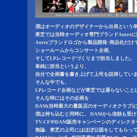
僕はオーディオのデザイナーから出発という
東芝では当時オーディオ専門ブランドAurex
Aurexブランドロゴから製品開発･商品化だけ
ショールームからコンサート企画、
そしてLPレコードづくりまで担当しました。
単純に担当というより、
自分で企画書を書き上げて上司を説得してい
そんな中でも、
LPレコード企画などが東芝では通らないこと
そんな時にはその企画を
DAM(当時最大の量販店のオーディオクラブ)
僕は持ち込むと同時に、 DAMから信頼も受
TV-CFやDAM販売キャンペーンのディレク
無論、東芝の上司にはほぼ公認をしてもらっ