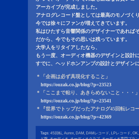
アーカイブが完成しました。
アナログレコード盤としては最高のモノづく
今では徐々にファンが増えてきています。
私はひたすら音響関係のデザイナーであれば
だから、今でもその思いは残っています。
大学人をリタイアしたなら、
もう一度、オーディオ機器のデザインと設計
すでに、ヘッドホンアンプの設計とデザイン
＊「企画は必ず具現化すること」
https://ouzak.co.jp/blog/?p=23523
＊「ここまで粘り、あきらめないこと・・・
https://ouzak.co.jp/blog/?p=23541
＊『世界でトップだったアナログ45回転レコ
https://ouzak.co.jp/blog/?p=42369
Tags:
45回転
,
Aurex
,
DAM
,
DAMレコード
,
LPレコード
,
OK
ド盤
,
オーディオ
,
オーディオクラブ
,
オーディオ専門ブラン