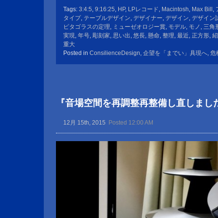
Tags:
3:4:5
,
9:16:25
,
HP
,
LPレコード
,
Macintosh
,
Max Bill
,
タイプ
,
テーブルデザイン
,
デザイナー
,
デザイン
,
デザイン
ピタゴラスの定理
,
ミューゼオロジー賞
,
モデル
,
モノ
,
三角
実現
,
年号
,
彫刻家
,
思い出
,
悠長
,
懸命
,
整理
,
最近
,
正方形
,
紹
重大
Posted in
ConsilienceDesign
,
企望を「までい」具現へ
,
危
『音場空間を再調整再整備し直しまし
12月 15th, 2015
Posted 12:00 AM