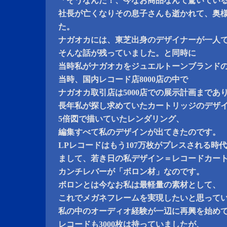
「そうなんだ！、今なお商品なんて驚いてい
社長が亡くなりその息子さんも逝かれて、奥
た。
ナガオカには、東芝出身のデザイナーが一人で
そんな話が残っていました。と同時に
当時私がナガオカをジュエルトーンブランド
当時、国内レコード店8000店の中で
ナガオカ取引店は5000店での展示計画まであ
長年私が探し求めていたカートリッジのデザ
5倍図で描いていたレンダリング、
編集すべて私のデザインが出てきたのです。
LPレコードはもう107万枚がプレスされる時
まして、若き日の私デザイン＝レコードカー
カンチレバーが「ボロン材」なのです。
ボロンとは今なお私は最軽量の素材として、
これでメガネフレームを実現したいと思って
私の中のオーディオ経験が一辺に再興を始め
レコードも3000枚は持っていましたが、