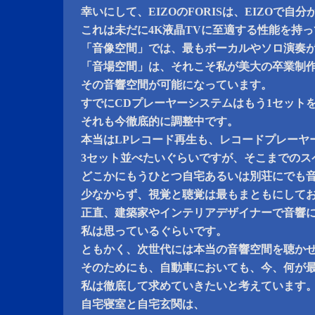
幸いにして、EIZOのFORISは、EIZOで
これは未だに4K液晶TVに至適する性能を持
「音像空間」では、最もボーカルやソロ演奏
「音場空間」は、それこそ私が美大の卒業制
その音響空間が可能になっています。
すでにCDプレーヤーシステムはもう1セット
それも今徹底的に調整中です。
本当はLPレコード再生も、レコードプレーヤ
3セット並べたいぐらいですが、そこまでのス
どこかにもうひとつ自宅あるいは別荘にでも
少なからず、視覚と聴覚は最もまともにして
正直、建築家やインテリアデザイナーで音響
私は思っているぐらいです。
ともかく、次世代には本当の音響空間を聴か
そのためにも、自動車においても、今、何が
私は徹底して求めていきたいと考えています
自宅寝室と自宅玄関は、