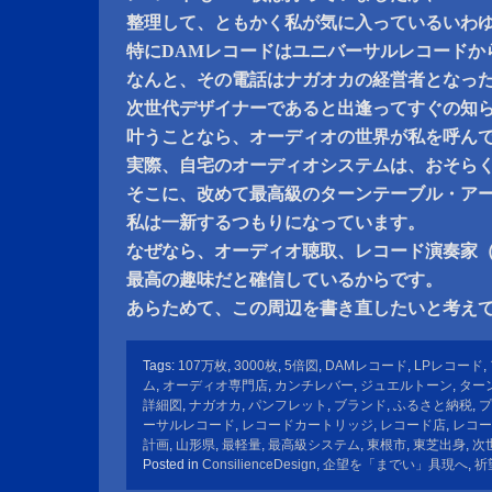
整理して、ともかく私が気に入っているいわ
特にDAMレコードはユニバーサルレコードか
なんと、その電話はナガオカの経営者となっ
次世代デザイナーであると出逢ってすぐの知
叶うことなら、オーディオの世界が私を呼ん
実際、自宅のオーディオシステムは、おそら
そこに、改めて最高級のターンテーブル・ア
私は一新するつもりになっています。
なぜなら、オーディオ聴取、レコード演奏家
最高の趣味だと確信しているからです。
あらためて、この周辺を書き直したいと考え
Tags:
107万枚
,
3000枚
,
5倍図
,
DAMレコード
,
LPレコード
,
ム
,
オーディオ専門店
,
カンチレバー
,
ジュエルトーン
,
ター
詳細図
,
ナガオカ
,
パンフレット
,
ブランド
,
ふるさと納税
,
プ
ーサルレコード
,
レコードカートリッジ
,
レコード店
,
レコー
計画
,
山形県
,
最軽量
,
最高級システム
,
東根市
,
東芝出身
,
次
Posted in
ConsilienceDesign
,
企望を「までい」具現へ
,
祈