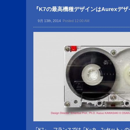
『K7の最高機種デザインはAurexデ
9月 13th, 2014
Posted 12:00 AM
「K7」、フランスでは「K=カ、7=セット」