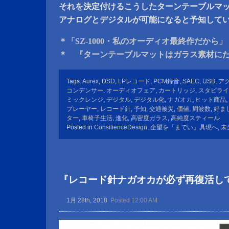
それを決定付けるこうしたターンテーブルマ
アナログとデジタルが可能になると予知して
＊「SZ-1000・私のオーディオ最終作だから」
＊ 『ターンテーブルマットはガラス素材に
Tags:
Aurex
,
DSD
,
LPレコード
,
PCM録音
,
SAEC
,
USB
,
ア
コンデンサー
,
オーディオフェア
,
カートリッジ
,
スタビライ
ミックレンジ
,
デジタル
,
デジタル化
,
ナガオカ
,
ヒット商品
,
プレーヤー
,
レコード針
,
予知
,
交通被災
,
価値
,
周波数
,
好ま
ター
,
車椅子生活
,
進化
,
高密度ガラス
,
高純度スティール
Posted in
ConsilienceDesign
,
企望を「までい」具現へ
,
未
『レコード針ナガオカが必ず再復活し
1月 28th, 2018
Posted 12:00 AM