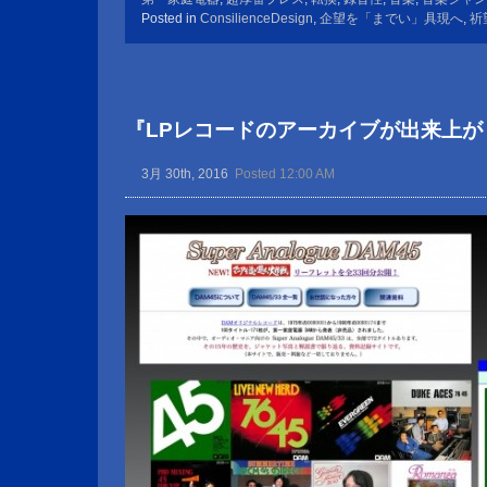
Posted in
ConsilienceDesign
,
企望を「までい」具現へ
,
祈
『LPレコードのアーカイブが出来上が
3月 30th, 2016
Posted 12:00 AM