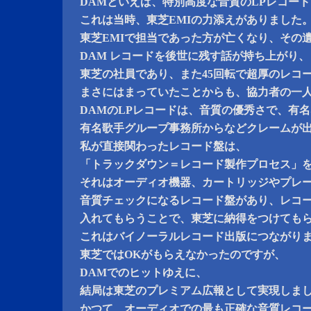
DAMといえば、特別高度な音質のLPレコー
これは当時、東芝EMIの力添えがありました
東芝EMIで担当であった方が亡くなり、その
DAM レコードを後世に残す話が持ち上がり、
東芝の社員であり、また45回転で超厚のレコ
まさにはまっていたことからも、協力者の一
DAMのLPレコードは、音質の優秀さで、有
有名歌手グループ事務所からなどクレームが
私が直接関わったレコード盤は、
「トラックダウン＝レコード製作プロセス」
それはオーディオ機器、カートリッジやプレ
音質チェックになるレコード盤があり、レコ
入れてもらうことで、東芝に納得をつけても
これはバイノーラルレコード出版につながり
東芝ではOKがもらえなかったのですが、
DAMでのヒットゆえに、
結局は東芝のプレミアム広報として実現しま
かつて、オーディオでの最も正確な音質レコ