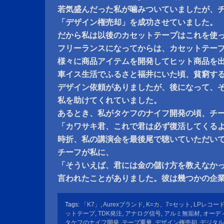
若気盛んだった私が噛みついていましたが、
「デザイン権売却」を成功させていました。
だから私は以後のカセットテープはこれを使
フリーランスになってからは、カセットテー
様々に商品アイテムを開発してヒット商品を
車イス生活でふるさと福井にいた頃、貧窮す
デザイン依頼がありましたが、後になって、
私を助けてくれていました。
あるとき、私がタケフのナイフ開発の頃、チ
「カワサキ君、これで君は必ず復活してくる
時折、私の講演会を最後尾で聴いていただい
チーフが私に、
「そういえば、君には金の儲け方を教えなか
言われたことがありました。彼は幾つかの企
Tags:
「K7」
,
Aurexブランド
,
K=カ、7=セット
,
LPレコー
ットテープ
,
TDK発注
,
アナログ信号
,
アルミ無垢材
,
オーデ
タケフのナイフ開発
,
テープ重量
,
デザイン権売却
,
デジタル