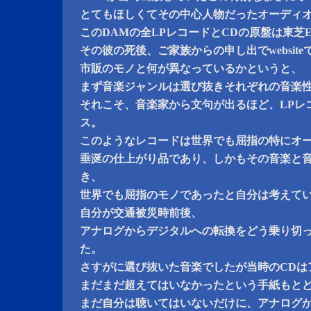
とてもほしくてその中心人物だったオーディ
このDAMの全LPレコードとCDの原盤は東芝
その彼の死後、ご家族からの申し出でwebsit
市販のモノと何が異なっているかというと、
まず音楽ジャンルは選び抜きそれぞれの音楽
それこそ、音楽家から文句が出るほど、LPレ
ス。
このようなレコードは世界でも屈指の特にオ
垂涎の仕上がり品であり、しかもその音楽と
き、
世界でも屈指のモノであったと自分は考えて
自分が交通被災時前後、
アナログからデジタルへの転換をどう乗り切っ
た。
さすがに選び抜いた音楽でしたが当時のCDはア
まだまだ超えてはいなかったという手紙もと
まだ自分は聴いてはいないだけに、アナログ