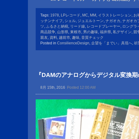
Tags:
1978
,
LPレコード
,
MC
,
MM
,
イラストレーション
,
お
ッチンナイフ
,
シェル
,
ジュエルトーン
,
ナガオカ
,
ナガオカ
ツ
,
ふるさと納税
,
リード線
,
レコードプレーヤー
,
ロングラ
商品競争
,
山形県
,
東根市
,
男の趣味
,
福井県
,
私デザイン
,
競
親友
,
資料
,
越前市
,
趣味
,
音質チェック
Posted in
ConsilienceDesign
,
企望を「までい」具現へ
,
祈
『DAMのアナログからデジタル変換期
8月 15th, 2016
Posted 12:00 AM