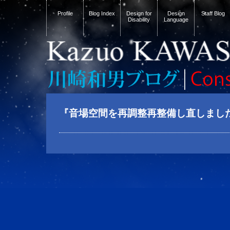
Profile
Blog Index
Design for
Design
Staff Blog
Disability
Language
『音場空間を再調整再整備し直しまし