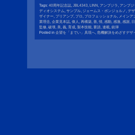
Tags:
40周年記念誌
,
JBL4343
,
LINN
,
アンプジラ
,
アンプジ
ディオシステム
,
サンプル
,
ジェームス・ボンジョルノ
,
デザ
ザイナー
,
プリアンプ
,
プロ
,
プロフェッショナル
,
メインア
業理念
,
企業見本誌
,
偉人
,
再構築
,
善
,
情
,
感動
,
感激
,
感謝
,
日
監修
,
破壊
,
美
,
義
,
育成
,
製本技能
,
要請
,
連載
,
銃弾
Posted in
企望を「までい」具現へ
,
危機解決をめざすデザ