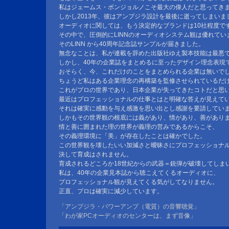
私はジェームス・ボンジョルノこそ最大の偉人だと思ってき
しかし2013年、彼はアンプジラ設計を最後に逝ってしまいま
オーディオに関しては、もう決定的なブランドは10社程度で
その中で、圧倒的にLINNのオーディオシステム観は優れてい
そのLINN から40周年記念誌サンプルが届きました。
無念なことは、私が連載を辞めた出版社ゆえ製本技能は最悪
しかし、40年の企業誌をまとめるに至ったデザイン理念表現
おそらく、今、これだけのことをまとめられる企業は無いで
ちょうど私はある企業理念の再構築を監修させられているだ
これがプロの世界であり、日本企業が失ってきたコトだと思
最近はプロフェッショナルの仕事とはと明確な答えが見えて
それは確実に感動を与え感激を思い出とし感謝を要請してい
しかもその世界観の根底には義があり、情があり、善があり
情と善に囲まれた理の世界が義理の営みであるからこそ、
その義理環境に「美」が存在したことは確かでした。
この世界観を壊したいい加減さと曖昧さにプロフェッショナ
決して育成はされません。
育成されるどころか18世紀からの武器＝銃弾が破壊してしま
私は、40年の企業見本誌から聴こえてくるオーディオに、
プロフェッショナル観が見えてくる気がしてなりません。
正直、プロは確実に減少しています。
「アンプジラ・パワーアンプ（電質）の音響聴覚」
「わが家PCオーディオのセンターは、まず音像」