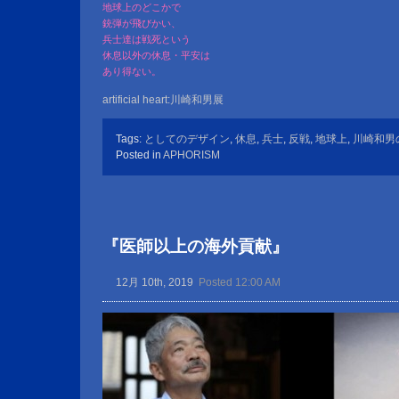
地球上のどこかで
銃弾が飛びかい、
兵士達は戦死という
休息以外の休息・平安は
あり得ない。
artificial heart:川崎和男展
Tags:
としてのデザイン
,
休息
,
兵士
,
反戦
,
地球上
,
川崎和男
Posted in
APHORISM
『医師以上の海外貢献』
12月 10th, 2019
Posted 12:00 AM