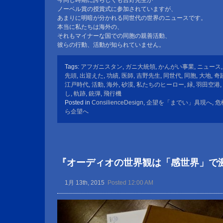
今同じ時期に誇らしくも吉野先生が
ノーベル賞の授賞式に参加されていますが、
あまりに明暗が分かれる同世代の世界のニュースです。
本当に私たちは海外の、
それもマイナーな国での同胞の親善活動、
彼らの行動、活動が知られていません。
Tags:
アフガニスタン
,
ガニ大統領
,
かんがい事業
,
ニュース
先頭
,
出迎えた
,
功績
,
医師
,
吉野先生
,
同世代
,
同胞
,
大地
,
奇
江戸時代
,
活動
,
海外
,
砂漠
,
私たちのヒーロー
,
緑
,
羽田空港
,
し
,
軌跡
,
銃弾
,
飛行機
Posted in
ConsilienceDesign
,
企望を「までい」具現へ
,
危
ら企望へ
『オーディオの世界観は「感世界」で
1月 13th, 2015
Posted 12:00 AM