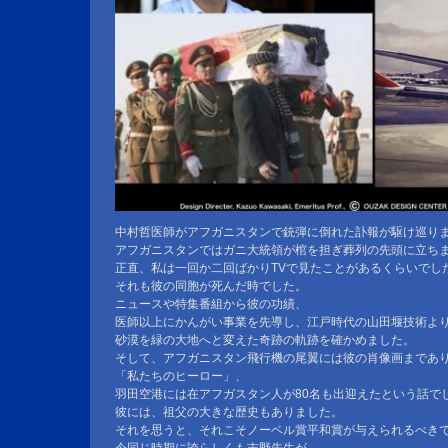
中村哲医師がアフガニスタンで銃弾に倒れた訃報が駆け巡り
アフガニスタンではガニ大統領が棺を担ぎ葬列の先頭に立ち
正直、私は一回か二回ばかりTVで見たことがあるくらいでし
それも彼の同胞が死んだ時でした。
ニュースや特集番組から彼の功績、
医師以上にかんがい事業を先導し、江戸時代の山田堰技術よ
砂漠を緑の大地へと変えた奇跡の軌跡を確かめました。
そして、アフガニスタン飛行機の尾翼には彼の肖像画まであ
「私たちのヒーロー」、
羽田空港には在アフガスタン人が80名も出迎えたという話で
彼には、祖父の大きな歴史もありました。
それを思うと、それこそノーベル賞平和賞が与えられるべき