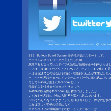
BBS= Bulletin Board System:電子掲示板がスタートして、
パソコンのネットワークが見えだした頃、
意識革命と言っていたドイツの論理が情報革命を的中させま
BBSはRed Riderというソフトがパブリックドメイン化した
人は性善説でこの社会は予想的・理性的な社会が未来だと思
ところが性悪説が徐々にインターネット社会に落ち込んでい
そしてTwitterが生まれfacebookという
代表的なSNS社会が出来上がりました。
Twitterの匿名性をfacebookは記名性にはしましたが、
いずれも性悪説の社会に人間界を落とし込んでいます。
SNSそのものをこのままにしておけばおくほど、性悪説は拡
これは正しく荀子の指摘にもどり
マキャベリィの戦略論によれば、インターネットは