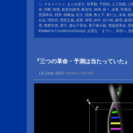
ン
,
マキャベリィ
,
まとめ直す
,
世界観
,
予想的
,
人工知能
,
人
命
,
判断
,
制度
,
創造的破壊
,
匿名性
,
崩壊
,
徐々
,
必要
,
性善説
,
意識革命
,
戦争
,
戦略論
,
拡大
,
指摘
,
教え子
,
新たな
,
未来
,
核
社会
,
理性的
,
理想主義
,
産業
,
発明
,
的中
,
目の前
,
破壊
,
破壊
理
,
警察官僚
,
遵守
,
遺伝子革命
,
電子掲示板
,
電磁波革命
,
革
Posted in
ConsilienceDesign
,
企望を「までい」具現へ
,
危
『三つの革命・予測は当たっていた』
1月 22nd, 2014
Posted 12:00 AM