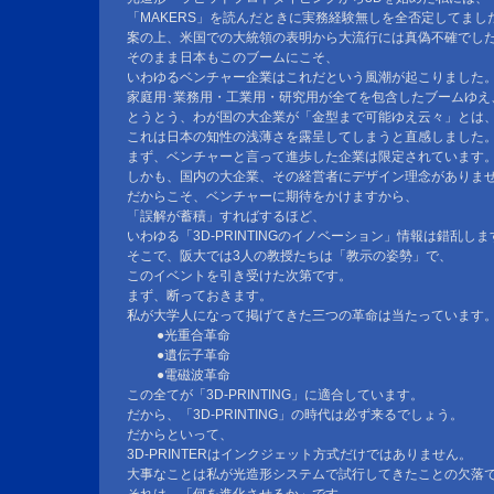
「MAKERS」を読んだときに実務経験無しを全否定してまし
案の上、米国での大統領の表明から大流行には真偽不確でし
そのまま日本もこのブームにこそ、
いわゆるベンチャー企業はこれだという風潮が起こりました
家庭用･業務用・工業用・研究用が全てを包含したブームゆえ
とうとう、わが国の大企業が「金型まで可能ゆえ云々」とは
これは日本の知性の浅薄さを露呈してしまうと直感しました
まず、ベンチャーと言って進歩した企業は限定されています
しかも、国内の大企業、その経営者にデザイン理念がありま
だからこそ、ベンチャーに期待をかけますから、
「誤解が蓄積」すればするほど、
いわゆる「3D-PRINTINGのイノベーション」情報は錯乱しま
そこで、阪大では3人の教授たちは「教示の姿勢」で、
このイベントを引き受けた次第です。
まず、断っておきます。
私が大学人になって掲げてきた三つの革命は当たっています
●光重合革命
●遺伝子革命
●電磁波革命
この全てが「3D-PRINTING」に適合しています。
だから、「3D-PRINTING」の時代は必ず来るでしょう。
だからといって、
3D-PRINTERはインクジェット方式だけではありません。
大事なことは私が光造形システムで試行してきたことの欠落