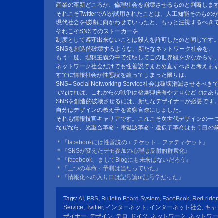
産業の革新どころか、倫理社会を崩壊させるものと判断しま
それこそTwitterでAIが試用されたことは、人工知能そのもの
現代社会を破壊に向かわせていったと、もっと注視するべき
それこそSNSでのストーカーを
制度として遵守出来ないことは殺人を許可したのと同じです
SNSを創造的破壊するような、新たなネットワーク社会を、
もう一度、理想主義の中で発明してこの世界観を少なからず
ネットワーク社会だけでも性善説でまとめ直すべきと考えま
すでに情報社会が性悪説を纏ってしまった限りは、
SNS= Social Networking Service社会は破壊消滅させる
でなければ、これからの戦争は核爆弾保有やテロなどではあ
SNSを創造的破壊させるには、新たなデザイナーが必要です
自分はデザインの教え子を警察官僚にしました。
それも情報技官キャリアです。これこそ次世代デザインの一
なぜなら、光重合革命・電磁波革命・遺伝子革命はもう目の
＊『facebookには性善説のエチケット＝ファティケット』
＊『SNSが変えたデモ参加の心理は反射的群衆化』
＊『facebook、ましてBlogにも未来はないだろう』
＊『三つの革命・予測は当たっていた』
＊『情報化への入り口は記号論or記号学だった』
Tags:
AI
,
BBS
,
Bulletin Board System
,
FaceBook
,
Red-rider
Service
,
Twitter
,
インターネット
,
インターネット社会
,
キャ
ザイナー
,
デザイン
,
テロ
,
ドイツ
,
ネットワーク
,
ネットワー