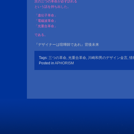
次の三つの革命が必ず訪れる
という話を持ち出した。
「遺伝子革命」
「電磁波革命」
「光重合革命」
である。
『デザイナーは喧嘩師であれ』背後未来
Tags:
三つの革命
,
光重合革命
,
川崎和男のデザイン金言
,
情
Posted in
APHORISM