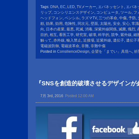
Tags:
DNA
,
EC
,
LED
,
TVメーカー
,
エバネッセント
,
エバネ
リップ
,
コンシリエンスデザイン
,
コンピュータ
,
ツール
,
フ
ヘッドフォン
,
ペンシル
,
ラズマTV
,
三つの革命
,
中傷
,
予防
,
頼
,
効果
,
効用
,
危険性
,
同次元
,
壁面
,
太陽光
,
安全
,
安心
,
常識
向
,
日本の産業
,
最悪
,
死滅
,
消毒
,
深紫外線関係
,
滅菌
,
熾烈
,
目的
,
相互
,
看医工学
,
研究室
,
破壊
,
科学的
,
競争
,
紫外線
,
細
触って
,
赤外線
,
輸入禁止
,
近接場
,
近紫外線
,
遺伝子
,
遺伝子
電磁波防御
,
電磁波革命
,
非難
,
非難中傷
Posted in
ConsilienceDesign
,
企望を「までい」具現へ
,
祈
『SNSを創造的破壊させるデザインが
7月 3rd, 2016
Posted 12:00 AM