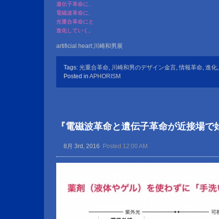
遺伝子革命に、
電磁波革命に、
光重合革命にと
進化していく。
artificial heart:川崎和男展
Tags:
光重合革命
,
川崎和男のデザイン金言
,
情報革命
,
進化
Posted in
APHORISM
『電磁波革命と遺伝子革命が近接場で
8月 3rd, 2016
Posted 12:00 AM