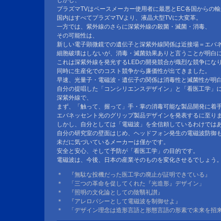
しかし、
プラズマTVはペースメーカー使用者に最悪とEC各国からの
国内はすべてプラズマTVより、液晶大型TVに大変革。
一方では、紫外線のさらに深紫外線の殺菌・滅菌・消毒、
その可能性は、
新しい電子顕微鏡での遺伝子と深紫外線関係は近接場＝エバ
細胞破壊はしないが、消毒・滅菌効果ありと言うことが明白
これは深紫外線を発光するLEDの開発競合が熾烈な競争にな
同時に生産化でのコスト競争から廉価性が出てきました。
早速、光量子・電磁波・遺伝子の関係は消毒性と滅菌性が明
自分の提唱した「コンシリエンスデザイン」と「看医工学」
深紫外線で、
まず、「触って、握って」手・掌の消毒可能な製品開発に着
エバネッセント光のグリップ製品デザインを発表するに至り
しかし、自分としては「電磁波」を全信頼しているわけでは
自分の研究室の壁面はじめ、ヘッドフォン発生の電磁波防御
未だに気づいているメーカーは僅かです。
安全と安心、そして予防が「看医工学」の目的です。
電磁波は、今後、日本の産業そのものを変化させるでしょう
＊ 『無駄な投機だった医工学の廃止が証明できている』
＊ 「三つの革命を促してくれた『光造形』デザイン」
＊ 『照明の文化論としての陰翳礼讃』
＊ 『アレロパシーとして電磁波を制御せよ』
＊ 「デザイン理念は造形言語と形態言語の形素で未来を招