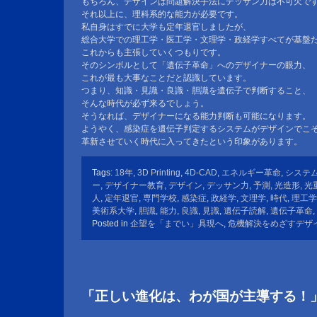
もちろん、デザインは問題解決手法にデッサン力は不可欠で
それ以上に、理科系的な能力が必要です。
私自身はすでに大学も定年退官しましたが、
総合大学での理工学・医工学・文理学・政経学すべてが基盤
これからも主張していくつもりです。
そのシンボルとして「遺伝子革命」へのデザイナーの眼力、
これが最も大事なことだと認識しています。
つまり、知識・見識・良識・胆識を遺伝子で判断すること、
そんな時代が必ず来るでしょう。
そうなれば、デザイナーになる能力判断も可能になります。
ようやく、感染症を遺伝子判定するシステムがデザインでこ
革新させていく時代に入ってきたという印象があります。
Tags:
18年
,
3D Printing
,
4D-CAD
,
エネルギー革命
,
システ
ー
,
デザイナー教育
,
デザイン
,
デッサン力
,
予測
,
光造形
,
光
人
,
定年退官
,
専門学校
,
感染症
,
政経学
,
文理学
,
時代
,
理工学
美術系大学
,
胆識
,
能力
,
良識
,
見識
,
遺伝子読解
,
遺伝子革命
,
Posted in
企望を「までい」具現へ
,
危機解決をめざすデザ
「正しい進化は、わが国が主導する！