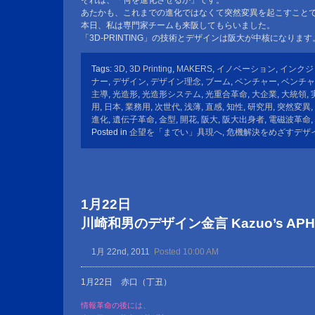
それは、「何を進化させるか」です。
あたかも、これまでの進化ではなくて突然変異を起こすこと
本日、私は専門家チームも来阪してもらいました。
「3D-PRINTING」の技術とデザインは阪大が中核になります
Tags:
3D
,
3D Printing
,
MAKERS
,
イノベーション
,
インクジ
ナー
,
デザイン
,
デザイン理念
,
ブーム
,
ベンチャー
,
ベンチャ
主導
,
光造形
,
光造形システム
,
光重合革命
,
大企業
,
大統領
,
用
,
日本
,
業務用
,
次世代
,
浅薄
,
直感
,
知性
,
研究用
,
突然変異
,
進化
,
遺伝子革命
,
金型
,
開花
,
阪大
,
阪大出身者
,
電磁波革命
,
Posted in
企望を「までい」具現へ
,
危機解決をめざすデザ
1月22日
川崎和男のデザイン金言 Kazuo’s APHOR
1月 22nd, 2011
Posted 10:00 AM
1月22日 赤口（丁丑）
情報革命の後には、