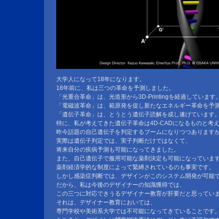
大学人になって18年になります。
18年前に、私は三つの革命を予測しました。
「光重合革命」は、光造形から3D-Printingを経過しています
「電磁波革命」は、範原発を促し新たなエネルギー革命を予
「遺伝子革命」は、とうとう遺伝子読解を成し遂げています
特に、私が考えてきた遺伝子革命は4D-CADになるものと考
昨今話題の自己遺伝子を判定するブームになりつつあります
実際は遺伝子判定では、実子判断だけではなくて、
将来自分の疾病予測も可能になってきました。
また、自己遺伝子で服用可能な薬剤決定も可能になっていま
薬剤経済学的な制度によって緊縛されているのも事実です。
しかし感染症判断では、デザインがこのシステム開発が可能
だから、私は今後のデザイナーの知識獲得では、
この三つに対応できうるデザイナー教育が肝要だと思ってい
それは、デザイナー教育においては、
専門学校や美術系大学では不可能になってきていることです