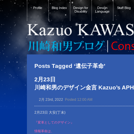
Profile
Blog Index
Design for
Design
Staff Blog
Disability
Language
Posts Tagged ‘遺伝子革命’
2月23日
川崎和男のデザイン金言 Kazuo’s APHOR
2月 23rd, 2022
Posted 12:00 AM
2月23日 大安(丁未)
『変革としてのデザイン』
情報革命は、