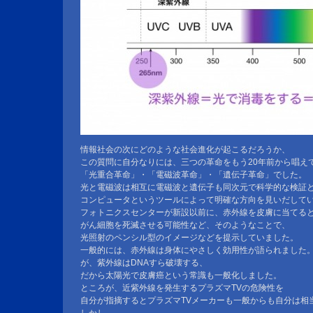
情報社会の次にどのような社会進化が起こるだろうか、
この質問に自分なりには、三つの革命をもう20年前から唱え
「光重合革命」・「電磁波革命」・「遺伝子革命」でした。
光と電磁波は相互に電磁波と遺伝子も同次元で科学的な検証
コンピュータというツールによって明確な方向を見いだして
フォトニクスセンターが新設以前に、赤外線を皮膚に当てる
がん細胞を死滅させる可能性など、そのようなことで、
光照射のペンシル型のイメージなどを提示していました。
一般的には、赤外線は身体にやさしく効用性が語られました
が、紫外線はDNAすら破壊する、
だから太陽光で皮膚癌という常識も一般化しました。
ところが、近紫外線を発生するプラズマTVの危険性を
自分が指摘するとプラズマTVメーカーも一般からも自分は相