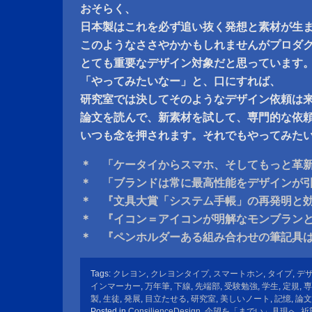
おそらく、
日本製はこれを必ず追い抜く発想と素材が生
このようなささやかかもしれませんがプロダ
とても重要なデザイン対象だと思っています
「やってみたいなー」と、口にすれば、
研究室では決してそのようなデザイン依頼は
論文を読んで、新素材を試して、専門的な依
いつも念を押されます。それでもやってみた
＊ 「ケータイからスマホ、そしてもっと革
＊ 「ブランドは常に最高性能をデザインが
＊ 『文具大賞「システム手帳」の再発明と
＊ 『イコン＝アイコンが明解なモンブラン
＊ 『ペンホルダーある組み合わせの筆記具
Tags:
クレヨン
,
クレヨンタイプ
,
スマートホン
,
タイプ
,
デ
インマーカー
,
万年筆
,
下線
,
先端部
,
受験勉強
,
学生
,
定規
,
専
製
,
生徒
,
発展
,
目立たせる
,
研究室
,
美しいノート
,
記憶
,
論文
Posted in
ConsilienceDesign
,
企望を「までい」具現へ
,
祈