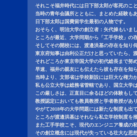
それこそ福井時代には日下部太郎が客死のこ
当時の青年会議所とともに、まとめた経験も
日下部太郎は国費留学生最初の人物です。
おそらく、明治大学の創立者：矢代操もいま
ところが最近、大学同期から「工手学校」の
そしてその開校には、渡邉洪基の存在を知り
東京府知事は由利公正だけと思っていたら、
それどころか東京帝国大学の初代総長まで努
早速、福井の親友にも伝えたら彼も存在を知
当時より、文部省は学校新設には巨大な権力
私も公立大学は総務省管轄であり、国立大学
この厳しさは、正直目に余るほどの体験もし
教授認定においても教員教授と学者教授があ
やがて2018年の大学問題には新たな制度も出
ところが渡邉洪基はそれなら私立学校制度を
また工手学校こそ、現代のエンジニア養成の
その創立概念には現代が失っている壮大な思