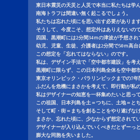
東日本震災の天災と人災で本当に私たちは学
南海トラフは間違い無く起こるでしょう。
私たちは忘れた頃にを思い出す必要がありま
そうして、今度こそ、想定外はありえないの
四国、黒潮町には2分間34ｍの津波が予想さ
幼児、児童、生徒、介護者は2分間で50ｍ高
この想定を「忘れてはならない」のです。
私は、デザイン手法で「空中都市建設」を考
黒潮町に限らず、この日本列島全体を空中都
東京オリンピック・パラリンピックまでの7年
ふだんを危機にまさかを考えて、即行動が私
私はデザイナーの知恵を一杯集めたいと思っ
この祖国、日本列島を土＝つちに、土地＝と
そして町・街＝まちを創ることをやり遂げな
まさか、忘れた頃に、少なからず想定されて
デザイナーが入り込んでいくべきだとずーっ
膨大な同胞を失いました。