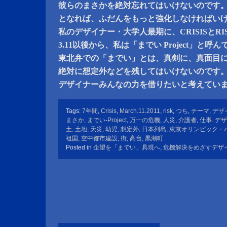
彼らのまさかを絶対忘れてはいけないのです
となれば、ふだんをもっと強化しなければい
私のデザイナー・大学人最期に、CRISISとR
3.11以後から、私は「までい Project」と呼
東北弁での「までい」とは、真剣に、真面目
絶対に想定外などを残してはいけないのです
デザイナーみんなの力を借りたいと考えてい
Tags:
7年間
,
Crisis
,
March.11.2011
,
risk
,
つち
,
テーマ
,
デザ
まさか
,
までい-Project
,
万一の危機
,
人災
,
介護者
,
仕事. デ
土
,
土地
,
天災
,
幼児
,
想定外
,
日本列島
,
東京オリンピック・
祖国
,
空中都市建設
,
街
,
高台
,
黒潮町
Posted in
企望を「までい」具現へ
,
危機解決をめざすデザ