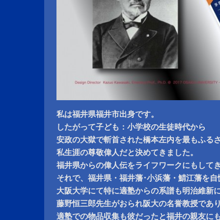
私は福井県福井市出身です。
したがって子ども：小学校の生徒時代から
安政の大獄で斬首された橋本左内を最もふる
私生涯の尊敬偉人だと決めてきました。
福井県からの偉人伝をライフワークにもして
それで、福井県・福井藩･小浜藩・鯖江藩を自
大阪大学にて特に適塾からの系譜も明治維新
藤野恒三郎先生がおられ阪大の名誉教授であ
適塾での物品収集も彼だったと福井の親友に