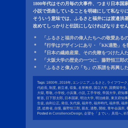
1800年代はその月毎の大事件、つまり日本国
小説で歪曲していることを明確にして私なり
そういう意味では、ふるさと福井には渡邉洪
改めてしっかりと伝説にしなければなりませ
＊ 「ふるさと福井の偉人たちへの敬愛ある
＊ 『行学はデザインにあり・「KK適塾」を
＊ 『日本の繊維産業、その先鞭をつけた人
＊ 「大阪大学の歴史の一つに、藤野恒三郎
＊ 「ふるさと偉人の「ち」の系譜を再興し
Tags:
1800年
,
2018年
,
エンジニア
,
ふるさと
,
ライフワーク
代総長
,
制度
,
創立者
,
収集
,
名誉教授
,
国立大学
,
国費留学生
,
大獄
,
尊敬
,
小学校
,
小浜藩
,
小説
,
工手学校
,
帝国大学
,
府知事
斬首
,
日下部太郎
,
日本国家
,
明治大学
,
明治維新
,
東京府知事
生徒
,
由利公正
,
発信
,
矢代操
,
福井市
,
福井時代
,
福井県
,
福井
譜
,
総務省
,
自慢
,
藤野恒三郎
,
親友
,
適塾
,
開校
,
青年会議所
,
Posted in
ConsilienceDesign
,
企望を「までい」具現へ
,
祈