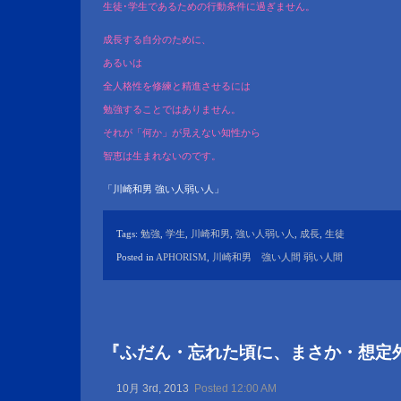
生徒･学生であるための行動条件に過ぎません。
成長する自分のために、
あるいは
全人格性を修練と精進させるには
勉強することではありません。
それが「何か」が見えない知性から
智恵は生まれないのです。
「川崎和男 強い人弱い人」
Tags:
勉強
,
学生
,
川崎和男
,
強い人弱い人
,
成長
,
生徒
Posted in
APHORISM
,
川崎和男 強い人間 弱い人間
『ふだん・忘れた頃に、まさか・想定
10月 3rd, 2013
Posted 12:00 AM