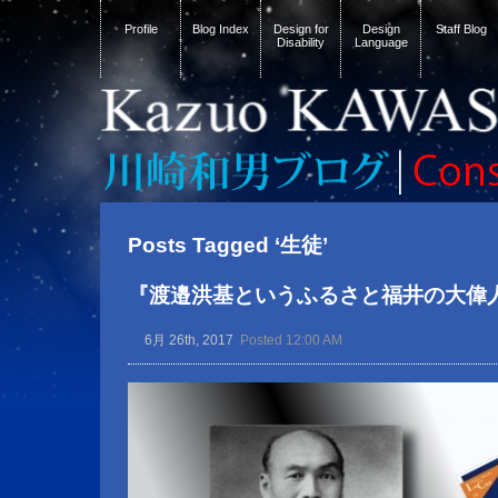
Profile
Blog Index
Design for
Design
Staff Blog
Disability
Language
Posts Tagged ‘生徒’
『渡邉洪基というふるさと福井の大偉
6月 26th, 2017
Posted 12:00 AM