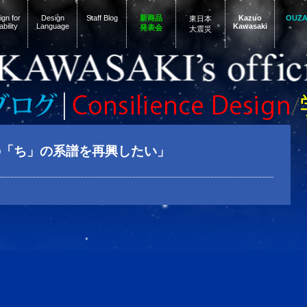
gn for
Design
Staff Blog
新商品
Kazuo
OUZ
東日本
ability
Language
Kawasaki
発表会
大震災
の「ち」の系譜を再興したい」