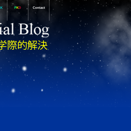
AK
P
K
D
Contact