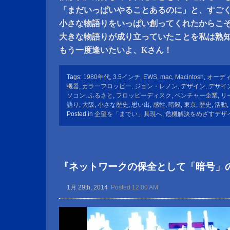
「まだいっぱいやることあるのに」と、すご
小さな物語りをいっぱい創ってくれたからこ
大きな物語りが成り立っていたことを私は熟
もう一度逢いたいよ、Kさん！
Tags:
1980年代
,
3.5インチ
,
EWS
,
mac
,
Macintosh
,
オーデ
機器
,
カラーフロッピー
,
ジョン・レノン
,
デザイン
,
デザイ
ソコン
,
ふるさと
,
フロッピーディスク
,
ベンチャー企業
,
リ
語り
,
大阪
,
小さな歴史
,
思い出
,
感性
,
暗殺
,
東京
,
歴史
,
活動
,
Posted in
企望を「までい」具現へ
,
危機解決をめざすデザ
『ネットワークの保全として「暗号」
1月 29th, 2014
Posted 12:00 AM