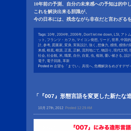
10年前の予測、自分の未来感への予知は的中
これを解決出来る胆識が、
今の日本には、残念ながら非在だと言わざる
Tags:
10年
,
2004年
,
2006年
,
Don't let me down
,
LSI
,
アト
ット
,
フランツ・カフカ
,
マイコン発想
,
リード
,
世界
,
中国的
計
,
参考
,
図案家
,
変身
,
実装設計
,
強く
,
想像力
,
感情
,
感情の
来感
,
根底
,
根源
,
正直
,
正解
,
流刑地にて
,
物語り
,
現代文明
,
社会
,
社会観
,
米
,
職業
,
自分
,
自覚
,
虫
,
複雑
,
覆い被さる
,
設計
電子
,
電子回路
,
革新
Posted in
企望を「までい」具現へ
,
危機解決をめざすデザ
「『007』形態言語を変更した新たな
10月 27th, 2012
Posted 12:29 AM