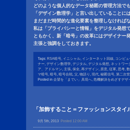
どのような個人的なデータ秘匿の管理方法で
「デザイン数理学」と言い出していることに
まだまだ時間的な進化要素を整理しなければ
私は「プライバシーと情報」をデジタル発想
ともかく、新「暗号」の改革にはデザイナー
主張と強調をしておきます。
Tags:
RSA暗号
,
イニシャル
,
インターネット回線
,
コンピュ
ナー
,
デザイン数理学
,
デジタル
,
デジタル発想
,
ネットワー
ア、アドルマン
,
主張
,
保全
,
再デザイン
,
原意
,
従軍
,
思考
,
数
マ暗号
,
暗号
,
暗号合戦
,
父
,
物語り
,
現代
,
秘匿信号
,
第二次世
Posted in
企望を「までい」具現へ
,
危機解決をめざすデザ
「加飾すること＝ファッションスタイ
9月 5th, 2013
Posted 12:00 AM