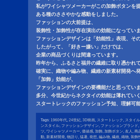
私がワイシャツメーカーがこの加飾ボタンを
ある種のささやかな感動をしました。
ファッションの大前提は、
装飾性・加飾性が存在演出の効能になってい
ファッションデザインは「効能性」表現、そ
したがって、「好きー嫌い」だけでは、
企業の商品づくりは間違っています。
昨年から、ふるさと福井の繊維に取り憑かれ
確実に、織物や編み物、繊維の新素材開発へ
「加飾」効能が、
ファッションデザインの要機能だと思ってい
多分、今世紀からネクタイの効能は薄れてい
スタートレックのファッション予知、理解可
Tags:
1960年代
,
24世紀
,
3D映画
,
スタートレック
,
スタイル
ンスタイル
,
ファッションデザイン
,
ファッションブランド
,
ツ
,
ワイシャツメーカー
,
価値感
,
加飾
,
加飾ボタン
,
友人
,
商
動
,
新素材開発
,
物語り
,
猛暑
,
発想
,
編み物
,
繊維
,
織物
,
装飾