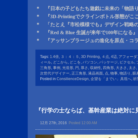
＊ 『日本の子どもたち遊戯に未来の「物語
＊ 『3D-Printingでクラインボトル形態が
＊ 「たとえ『市松模様でも』デザイン戦略
＊ 『Red & Blue 生誕が来年で100年になる』
＊ 『アッサンブラージュの進化を原点・コ
Tags:
1.4倍
,
３：４：５
,
3D Printing
,
４点
,
4辺
,
アフォーダ
ィール
,
どこから
,
どこを
,
パソコン
,
パッケージ
,
ピクセル
,
三角形
,
事例
,
光造形
,
円
,
厚さ
,
収納性
,
四角形
,
大きさ
,
太さ
,
次世代デザイナー
,
正三角形
,
液晶画面
,
点
,
物事
,
物語り
,
眼
Posted in
ConsilienceDesign
,
企望を「までい」具現へ
,
祈
『行学の士ならば、基幹産業は絶対に
12月 27th, 2016
Posted 12:00 AM