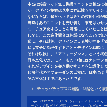
本当は録音ヘッド無し機構ユニットは相当に
が、デザイン提案は見事に神話性もデザイン
なぜならば、録音ヘッドは各社の技術仕様が
当時はあのユニットを売り切り、東芝はカセ
ミニチュア化することを可能にしていたこと
しかし、この進化競合は神話になることは無
私は、それ以後、デザインによる神話性を「
私は存分に論理化すること＝デザイン戦略に
それは以後に、「アフォーダンス」という概
日本文化では、モノ・もの・物にはナレーシ
それがデザインを突き動かすことを知識化し
1970年代のアフォーダンス以前に、日本には
その文化はすでにあったのです。
「# チュッパチャプス武器論・結論という展
Tags:
SONY
,
アフォーダンス
,
ウオーキー
,
ウオークマン
,
カ
デザイン提案
,
デザイン普及
,
ナレーション
,
プロデューサー