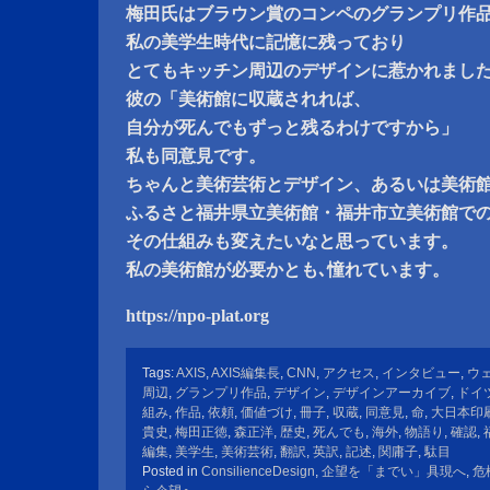
梅田氏はブラウン賞のコンペのグランプリ作
私の美学生時代に記憶に残っており
とてもキッチン周辺のデザインに惹かれまし
彼の「美術館に収蔵されれば、
自分が死んでもずっと残るわけですから」
私も同意見です。
ちゃんと美術芸術とデザイン、あるいは美術
ふるさと福井県立美術館・福井市立美術館で
その仕組みも変えたいなと思っています。
私の美術館が必要かとも､憧れています。
https://npo-plat.org
Tags:
AXIS
,
AXIS編集長
,
CNN
,
アクセス
,
インタビュー
,
ウ
周辺
,
グランプリ作品
,
デザイン
,
デザインアーカイブ
,
ドイ
組み
,
作品
,
依頼
,
価値づけ
,
冊子
,
収蔵
,
同意見
,
命
,
大日本印
貴史
,
梅田正徳
,
森正洋
,
歴史
,
死んでも
,
海外
,
物語り
,
確認
,
編集
,
美学生
,
美術芸術
,
翻訳
,
英訳
,
記述
,
関庸子
,
駄目
Posted in
ConsilienceDesign
,
企望を「までい」具現へ
,
危