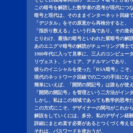
この暗号を解読した数学者の思考が現代につ
暗号と現代は、そのままインターネット回線
「デジタル」をその原意から再検分すると、
「指折り数える」という行為であり、その進
とりわけ、最強の暗号といわれた紫暗号の解
あのエニグマ暗号の解読がチューリング博士
1980年代に入って見事に、三人のコンピュー
リヴェスト、シャミア、アドルマンであり、
彼らのイニシャルを使った「RSA暗号」こそ
現代のネットワーク回線での二つの手法にな
簡単にいえば、「開閉の閉記号」は誰もが使
「開閉の開記号」を管理という二方法がイン
しかし、私はこの領域であっても数学的思考
この方式にこそ、デザイナーの関与がこれか
解説をしていくには、多分、私のデザイン経
詳細にまとめ直す必要があるとつくづく考え
それは、パスワードを使おうが、