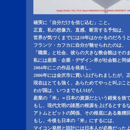
確実に「自分だけを信じ込む」こと。
正直、私の想像力、直感、断言する予知は、
世界が気づくまでには10年はかかるのだろう
フランツ・カフカに自分が魅せられたのは、
「職業」と社会、彼らの大きな教会観はその
私には産業・企業・デザイン界が社会観と同
2004年にこの作品を発表し、
2006年には金沢市に買い上げられましたが、
現在はとても強く、あらためてやっと叫ぶこ
わが国は、いつまでもLSIが、
産業の「米」＝日本の資源だという錯覚を捨
もし、現代文明の諸悪の根源を上げるとする
アトムとビットの関係、その根底にある集積回
もし、今後も日本の「米」にするには、
マイコン発想と設計には日本人が必務だった