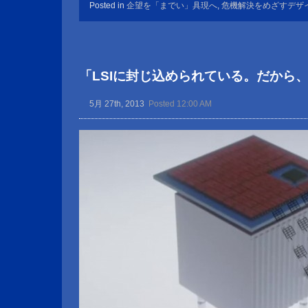
Posted in
企望を「までい」具現へ
,
危機解決をめざすデザ
「LSIに封じ込められている。だから、Don’t
5月 27th, 2013
Posted 12:00 AM