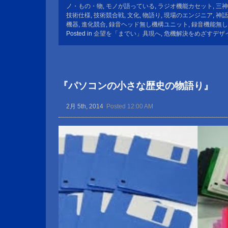
ノ・もの・物
,
モノが語っている
,
ラジオ機能カセット
,
三神
技術仕様
,
技術競合戦
,
文化
,
物語り
,
現場のエンジニア
,
神話
機器
,
進化競合
,
録音ヘッド無し機構ユニット
,
録音機能無し
Posted in
企望を「までい」具現へ
,
危機解決をめざすデザ
『パソコンの小さな歴史の物語り』
2月 5th, 2014
Posted 12:00 AM