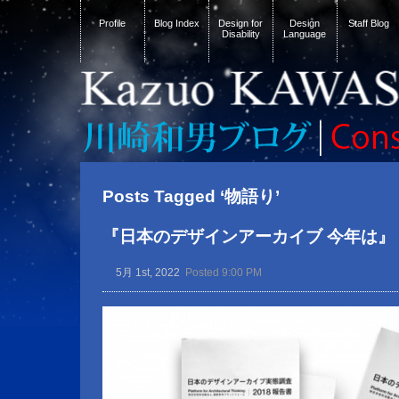
Profile
Blog Index
Design for
Design
Staff Blog
Disability
Language
Posts Tagged ‘物語り’
『日本のデザインアーカイブ 今年は』
5月 1st, 2022
Posted 9:00 PM