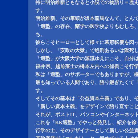
特に明治維新ともなると小説での物語り＝歴
す。
明治維新、その筆頭が坂本龍馬なんて、とん
「適塾」の存在、蘭学の医学校よりもむしろ
ち、
彼らこそヒーローとして様々に幕府転覆を図
しかし、「安政の大獄」で処刑あるいは獄死
「適塾」が大阪大学の源流ゆえにこそ、自分
福井県、越前藩士の橋本左内への傾倒こそ行
私は「適塾」のサポーターでもありますが、
最も知っている人間であり、語り継ぎたくて「
す。
そしてその基本は「公益資本主義」であり、
「新しい資本主義」をデザインで語り直すこ
それが、ポストIT、パソコンやインターネッ
これを「KK適塾」でやっと発見し、紹介を徐
行学の士、そのデザイナーとして新しい公益