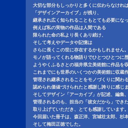
大切な部分もしっかりと多くに伝わらなけれ
「デザインアーカイブ」が残り、
継承され広く知られることもとても必要にな
例えば私の実物の作品は人間である
限られた命の私より長くあり続け、
そして考えやデータや記憶は
さらに長くこの世に存在するかもしれません
モノが語ってくれる物語りでひとつひとつに
ようやくふるさとの福井県立美術館に作品を
これまでにも世界のいくつかの美術館に収蔵
管理され継承されることをモノづくりに関わ
認められ価値づけられたと感謝し誇りに感じ
そしてデザイン「アーカイブ」が記述、編集
管理されるのも、担当の「彼女だから」でき
取り上げていただき、とても感謝しています
今回届いた冊子は、森正洋、宮城壮太郎、杉
そして梅田正徳でした。