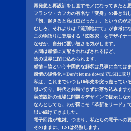
再発想と再設計をし直すモノになってきたと
フランツ・カフカの有名な「変身」の書き出
「朝、起きると私は虫だった」、というのが
むしろ、それよりは「流刑地にて」が参考に
この物語りに登場する「図案家」をデザイナ
なぜか、自分に覆い被さる気がします。
人間は感情に支配されればされるほど、
陰の世界に閉じ込められます。
感情＝陰という中国的な解釈は見事に当ては
感情の陽性化＝Don’t let me down!でLS
私は、これまでいつも10年先を突っ走ってい
思い切り、時代と共時できずに落ち込みます
実装設計の現場に問題をデザインで提示しな
なんとしても、わが国こそ「革新をリード」
思い続けてきました。
電子回路が複雑、つまり、私たちの電子への
そのままに、LSIは発熱します。