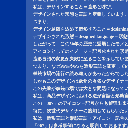
私は、デザインすること＝造形と呼び、
デザインされた形態を言語と定義しています
つまり、
デザイン意図を込めて造形すること＝designing 
デザインされた形態＝designed language
したがって、この50年の歴史に登場したモノ
アイコンとしてのイメージ＝記号化された形
造形言語の変更が失敗に至ることを示してい
つまり、なぜPPKやP5を造形言語を変更してP
拳銃市場の流行の読み違えがあったからでし
しかもこのデザインは欧州の著名なデザイナ
この失敗が拳銃市場では大きな問題になって
私は、商品デザインにおける造形言語と形態
この「007」のアイコン＝記号からも解読出来
特に、次世代デザイナーに熟知してもらいた
私は、造形言語と形態言語・アイコン・記号
「007」は参考事例になると明言しておきます