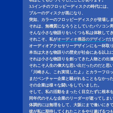
3.5インチのフロッピーディスクの時代には、
ブルーのディスクが黒になり、
突如、カラーのフロッピーディスクが登場し
それは、無機質になろうとしていたパソコン
そんな小さな物語りをいくつも私は体験して
それこそ、私が
オーディオ機器のデザイン
だ
オーディオアクセサリーデザインにも一杯取
本当は大きな物語りの歴史が社会にある以上
それは小さな物語りを創ってきた人物との出
それこそ人生の偉大な思い出だったのだと思
「川崎さん、これ実現したよ」とカラーフロ
まだベンチャー企業と騒がれることもなかっ
その企業は様々な闘いをしていました。
そして、私の活動をまったく目立たずに根本
同年代のそんな企業のリーダーが逝ってしま
体調的には無理をして、大阪にまで逢いにき
彼が私に期待してくれたことをやり遂げるつ