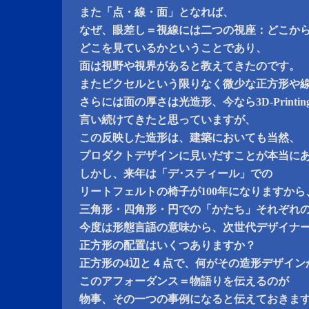
また「点・線・面」となれば、
なぜ、眼差し＝視線には二つの視座：どこか
どこを見ているかということであり、
面は視野や視界があると教えてきたのです。
またピクセルという限りなく微少な正方形や
さらには面の厚さは光造形、今なら3D-Print
言い続けてきたと思っていますが、
この反映した造形は、建築においても当然、
プロダクトデザインに見いだすことが本当に
しかし、来年は「デ･スティール」での
リートフェルトの椅子が100年になりますから
三角形・四角形・円での「かたち」それぞれ
今度は形態言語の意味から、次世代デザイナ
正方形の配置はいくつありますか？
正方形の4辺と４点で、何がその造形デザイン
このアフォーダンス＝物語りを伝えるのが
物事、その一つの事例になると伝えておきま