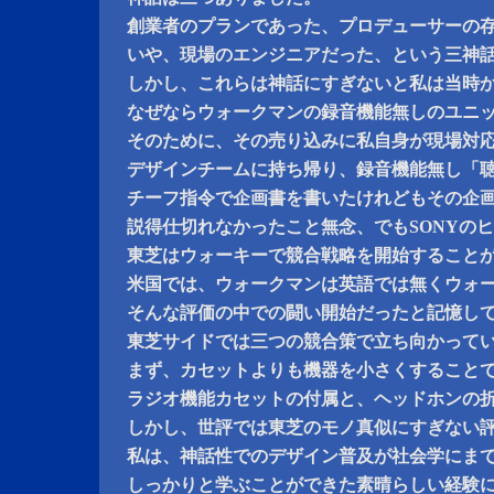
創業者のプランであった、プロデューサーの
いや、現場のエンジニアだった、という三神
しかし、これらは神話にすぎないと私は当時
なぜならウォークマンの録音機能無しのユニ
そのために、その売り込みに私自身が現場対
デザインチームに持ち帰り、録音機能無し「
チーフ指令で企画書を書いたけれどもその企
説得仕切れなかったこと無念、でもSONYの
東芝はウォーキーで競合戦略を開始すること
米国では、ウォークマンは英語では無くウォ
そんな評価の中での闘い開始だったと記憶し
東芝サイドでは三つの競合策で立ち向かって
まず、カセットよりも機器を小さくすること
ラジオ機能カセットの付属と、ヘッドホンの
しかし、世評では東芝のモノ真似にすぎない
私は、神話性でのデザイン普及が社会学にま
しっかりと学ぶことができた素晴らしい経験