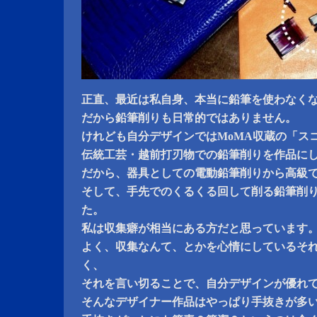
正直、最近は私自身、本当に鉛筆を使わなく
だから鉛筆削りも日常的ではありません。
けれども自分デザインではMoMA収蔵の「ス
伝統工芸・越前打刃物での鉛筆削りを作品に
だから、器具としての電動鉛筆削りから高級
そして、手先でのくるくる回して削る鉛筆削
た。
私は収集癖が相当にある方だと思っています
よく、収集なんて、とかを心情にしているそ
く、
それを言い切ることで、自分デザインが優れ
そんなデザイナー作品はやっぱり手抜きが多