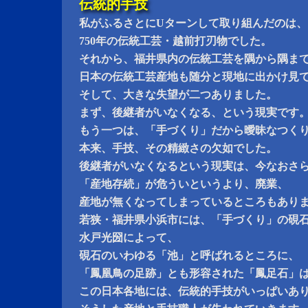
伝統的手技
私がふるさとにUターンして取り組んだのは、
750年の伝統工芸・越前打刃物でした。
それから、福井県内の伝統工芸を隅から隅ま
日本の伝統工芸産地も随分と現地に出かけ見
そして、大きな失望が二つありました。
まず、後継者がいなくなる、という現実です
もう一つは、「手づくり」だから曖昧なつく
本来、手技、その精緻さの欠如でした。
後継者がいなくなるという現実は、今なおさ
「産地存続」が危ういというより、廃業、
産地が無くなってしまっているところもあり
若狭・福井県小浜市には、「手づくり」の硯
水戸光圀によって、
硯石のいわゆる「池」と呼ばれるところに、
「鳳凰鳥の足跡」とも形容された「鳳足石」
この日本各地には、伝統的手技がいっぱいあ