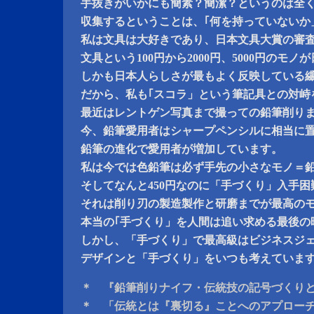
手抜きがいかにも簡素？簡潔？というのは全
収集するということは、｢何を持っていないか
私は文具は大好きであり、日本文具大賞の審
文具という100円から2000円、5000円のモ
しかも日本人らしさが最もよく反映している
だから、私も｢スコラ」という筆記具との対峙
最近はレントゲン写真まで撮っての鉛筆削り
今、鉛筆愛用者はシャープペンシルに相当に
鉛筆の進化で愛用者が増加しています。
私は今では色鉛筆は必ず手先の小さなモノ＝
そしてなんと450円なのに「手づくり」入手
それは削り刃の製造製作と研磨までが最高の
本当の｢手づくり」を人間は追い求める最後の
しかし、「手づくり」で最高級はビジネスジ
デザインと「手づくり」をいつも考えていま
＊ 『鉛筆削りナイフ・伝統技の記号づくり
＊ 「伝統とは『裏切る』ことへのアプロー