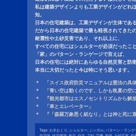
私は建築デザインよりも工業デザインがどれ
知。
日本の住宅建築は、工業デザインが主体であ
だから日本の住宅建築で最も軽視されてきた
耐震性や土砂災害であり、それ以上に、
すべての住宅にはシェルターが必須だったこ
「家」のパターン・ランゲージで言えば、
日本の住宅には絶対にあらゆる自然災害と防
本当に大切だったと今は特にそう思います。
＊ 「スイス政府防災マニュアルは憲法の具
＊ 「青い空は動くのです、しかも晩夏の空
＊ 『観光都市はエスノセントリズムから解
＊ 「車とエレベーター」
＊ 『「森羅万象悉く紙なり」とは神と死に
Tags:
お水おくり
,
シェルター
,
シンボル
,
パターン・ランゲ
住宅地
,
住宅建築
,
作品
,
信念
,
刀剣
,
労働
,
和紙
,
土砂災害
,
奈