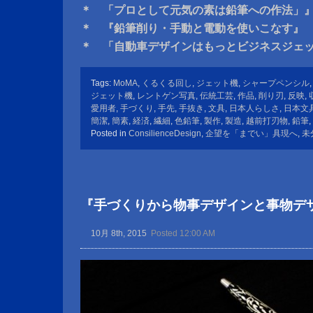
＊ 「プロとして元気の素は鉛筆への作法」
＊ 『鉛筆削り・手動と電動を使いこなす』
＊ 「自動車デザインはもっとビジネスジェ
Tags:
MoMA
,
くるくる回し
,
ジェット機
,
シャープペンシル
ジェット機
,
レントゲン写真
,
伝統工芸
,
作品
,
削り刃
,
反映
,
愛用者
,
手づくり
,
手先
,
手抜き
,
文具
,
日本人らしさ
,
日本文
簡潔
,
簡素
,
経済
,
繊細
,
色鉛筆
,
製作
,
製造
,
越前打刃物
,
鉛筆
,
Posted in
ConsilienceDesign
,
企望を「までい」具現へ
,
未
『手づくりから物事デザインと事物デ
10月 8th, 2015
Posted 12:00 AM