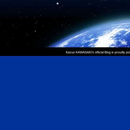
Kazuo KAWASAKI’s official Blog is proudly p