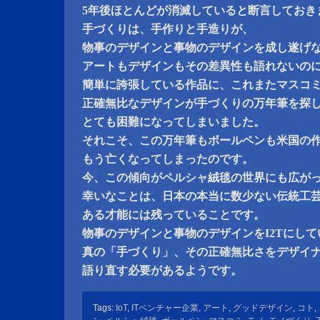
5年後ほとんどが消滅していると断言しておき
手づくりは、手作りと手造りが、
物事のデザインと事物のデザインを成し遂げ
アートもデザインもその差異性も語れないの
簡単に誇張している作品に、これまたマスコ
正確無比なデザインが手づくりの万年筆を探
とても困難になってしまいました。
それこそ、この万年筆もボールペンも米国の
もう亡くなってしまったのです。
今、この傾向がペルシャ絨毯の世界にも広が
幸いなことは、日本の本当に数少ない伝統工
ある才能には残っていることです。
物事のデザインと事物のデザインをI2Tにし
真の「手づくり」、その正確無比さをデザイ
語り直す必要があるようです。
Tags:
IoT
,
ITベンチャー企業
,
アート
,
グッドデザイン
,
コト
,