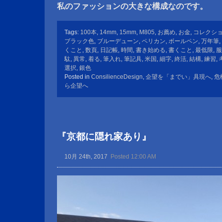
私のファッションの大きな構成なのです。
Tags:
100本
,
14mm
,
15mm
,
M805
,
お薦め
,
お金
,
コレクシ
ブラック色
,
ブルーデューン
,
ペリカン
,
ボールペン
,
万年筆
,
くこと
,
数頁
,
日記帳
,
時間
,
書き始める
,
書くこと
,
最低限
,
服
駄
,
異常
,
着る
,
筆入れ
,
筆記具
,
米国
,
細字
,
終活
,
結構
,
練習
,
選択
,
銀色
Posted in
ConsilienceDesign
,
企望を「までい」具現へ
,
危
ら企望へ
『京都に隠れ家あり』
10月 24th, 2017
Posted 12:00 AM