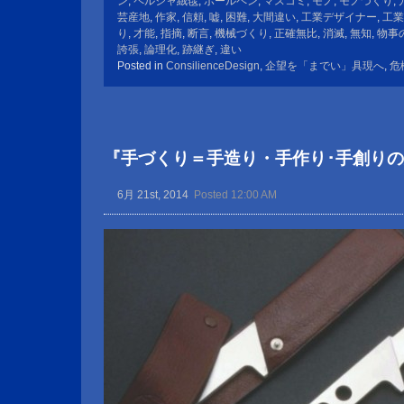
ン
,
ペルシャ絨毯
,
ボールペン
,
マスコミ
,
モノ
,
モノづくり
,
芸産地
,
作家
,
信頼
,
嘘
,
困難
,
大間違い
,
工業デザイナー
,
工業
り
,
才能
,
指摘
,
断言
,
機械づくり
,
正確無比
,
消滅
,
無知
,
物事
誇張
,
論理化
,
跡継ぎ
,
違い
Posted in
ConsilienceDesign
,
企望を「までい」具現へ
,
危
『手づくり＝手造り・手作り･手創り
6月 21st, 2014
Posted 12:00 AM