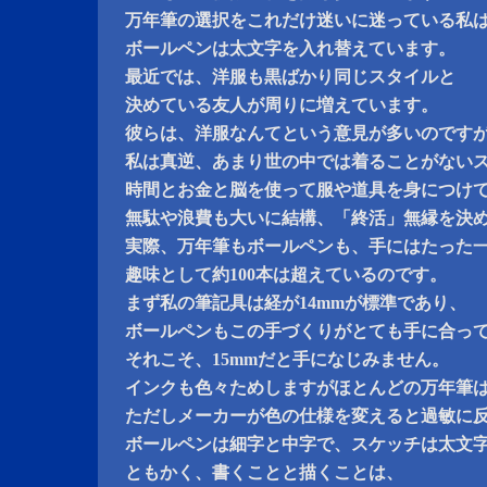
万年筆の選択をこれだけ迷いに迷っている私
ボールペンは太文字を入れ替えています。
最近では、洋服も黒ばかり同じスタイルと
決めている友人が周りに増えています。
彼らは、洋服なんてという意見が多いのです
私は真逆、あまり世の中では着ることがない
時間とお金と脳を使って服や道具を身につけ
無駄や浪費も大いに結構、「終活」無縁を決
実際、万年筆もボールペンも、手にはたった
趣味として約100本は超えているのです。
まず私の筆記具は経が14mmが標準であり、
ボールペンもこの手づくりがとても手に合っ
それこそ、15mmだと手になじみません。
インクも色々ためしますがほとんどの万年筆
ただしメーカーが色の仕様を変えると過敏に
ボールペンは細字と中字で、スケッチは太文
ともかく、書くことと描くことは、