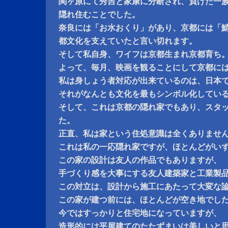
関ヶ原にて秀吉と家康に分断され、負けた一
隠れ住むことでした。
奈良には「お水おくり」があり、京都には「
都文化を支えていたと言い切れます。
そして私自身、ワイフは京都生まれ京都育ち
よって、毎月、映画を観ることにして京都に
私は身しょう者対応が出来ているのは、日本
それがなんとも文化を最もシンボル化してい
そして、これは京都の隠れ家でもあり、スタ
た。
正直、私は家という住処意識は全くありませ
これは私の一応隠れ家ですが、ほとんどがい
この家の設計は友人の作品でもありますが、
手づくり感を大事にする友人建築家と工業製
この対立は、設計から施工にあたって大変な
この家が建つ前には、ほとんどが空き地でし
今ではすっかりと住宅地になっていますが、
造形的には平屋建てのたたずまいは美しいと