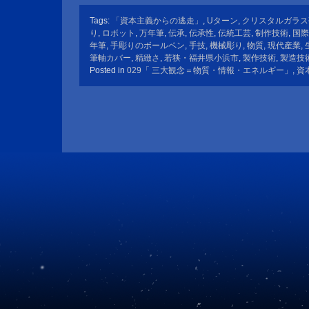
Tags:
「資本主義からの逃走」
,
Uターン
,
クリスタルガラス
り
,
ロボット
,
万年筆
,
伝承
,
伝承性
,
伝統工芸
,
制作技術
,
国際
年筆
,
手彫りのボールペン
,
手技
,
機械彫り
,
物質
,
現代産業
,
筆軸カバー
,
精緻さ
,
若狭・福井県小浜市
,
製作技術
,
製造技
Posted in
029「 三大観念＝物質・情報・エネルギー」
,
資