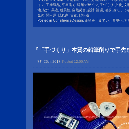
イン
,
工業製品
,
平屋建て
,
建築デザイン
,
手づくり
,
文化
,
文
地
,
紀州
,
美濃
,
耐震性
,
自然災害
,
設計
,
論議
,
越前
,
身しょう
金沢
,
関ヶ原
,
隠れ家
,
首都
,
鯖街道
Posted in
ConsilienceDesign
,
企望を「までい」具現へ
,
祈
『「手づくり」本質の鉛筆削りで手先
7月 26th, 2017
Posted 12:00 AM