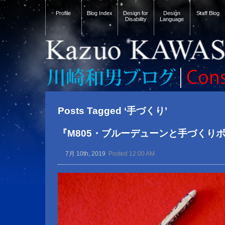
Profile
Blog Index
Design for
Design
Staff Blog
Disability
Language
Posts Tagged ‘手づくり’
『M805・ブルーデューンと手づくり
7月 10th, 2019
Posted 12:00 AM