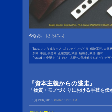
今なお、
(さらに…)
Tags:
いい加減なモノ
,
ゴミ
,
ナイフづくり
,
伝統工芸
,
大激
創り
,
手芸
,
手造り
,
正確無比
,
武器
,
精緻さ
,
象形
,
趣味
Posted in
企望を「までい」具現へ
,
危機解決をめざすデザ
『資本主義からの逃走』
「物質・モノづくりにおける手技を伝
5月 24th, 2010
Posted 12:01 AM