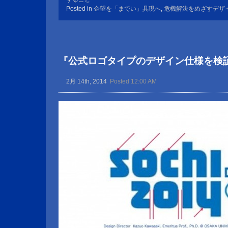
Posted in
企望を「までい」具現へ
,
危機解決をめざすデザ
『公式ロゴタイプのデザイン仕様を検
2月 14th, 2014
Posted 12:00 AM