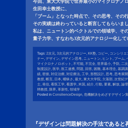
今回、東大大学院で世界最小のマイクロナノ
生田幸士教授に、
「ブーム」となった時点で、その思考、その
その実績は終わっていると断言してもらいま
私は、ニュートン的ベクトルでの領域学、そ
量子力学、すなわち3次元的アナロジー化して
Tags:
2次元
,
3次元的アナロジー
,
KK塾
,
コピー
,
コンシリエ
ナー
,
デザイン
,
デザイン思考
,
ニュートン
,
ヒント
,
ブーム
,
マイクロナノロボット
,
不可能
,
不完全
,
世界最小
,
予防
,
二次
制度設計
,
医学
,
医工連携
,
問題
,
回答
,
困難
,
基本理念
,
基調講
績
,
密接
,
対症治療
,
対症療法
,
工学
,
形態設計
,
思考
,
思考展開
教授
,
断言
,
日本
,
曖昧さ
,
最大
,
東大大学院
,
欠落部
,
次世紀デ
士
,
発信
,
看医工学
,
看護学
,
米国
,
紹介
,
行動
,
要素
,
解放
,
論理
聘教授
,
限界
,
革新性
,
領域学
Posted in
ConsilienceDesign
,
危機解決をめざすデザイン
『デザインは問題解決の手法であると