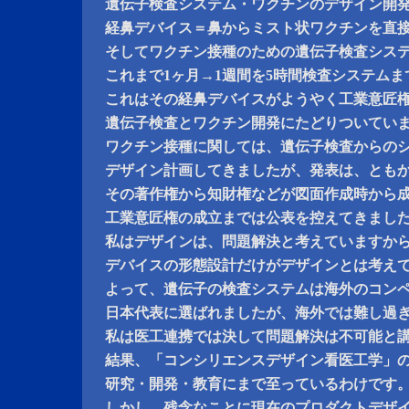
遺伝子検査システム・ワクチンのデザイン開
経鼻デバイス＝鼻からミスト状ワクチンを直
そしてワクチン接種のための遺伝子検査シス
これまで1ヶ月→1週間を5時間検査システム
これはその経鼻デバイスがようやく工業意匠
遺伝子検査とワクチン開発にたどりついてい
ワクチン接種に関しては、遺伝子検査からの
デザイン計画してきましたが、発表は、とも
その著作権から知財権などが図面作成時から
工業意匠権の成立までは公表を控えてきまし
私はデザインは、問題解決と考えていますか
デバイスの形態設計だけがデザインとは考え
よって、遺伝子の検査システムは海外のコン
日本代表に選ばれましたが、海外では難し過
私は医工連携では決して問題解決は不可能と
結果、「コンシリエンスデザイン看医工学」
研究・開発・教育にまで至っているわけです
しかし、残念なことに現在のプロダクトデザ