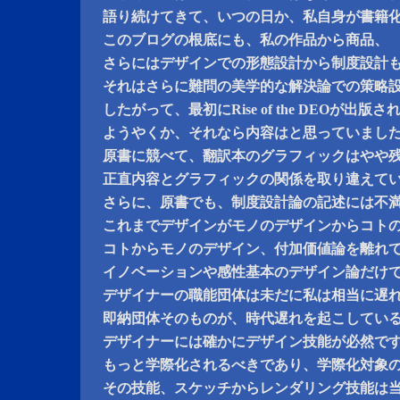
語り続けてきて、いつの日か、私自身が書籍
このブログの根底にも、私の作品から商品、
さらにはデザインでの形態設計から制度設計
それはさらに難問の美学的な解決論での策略
したがって、最初にRise of the DEOが出版
ようやくか、それなら内容はと思っていまし
原書に競べて、翻訳本のグラフィックはやや
正直内容とグラフィックの関係を取り違えて
さらに、原書でも、制度設計論の記述には不
これまでデザインがモノのデザインからコト
コトからモノのデザイン、付加価値論を離れ
イノベーションや感性基本のデザイン論だけ
デザイナーの職能団体は未だに私は相当に遅
即納団体そのものが、時代遅れを起こしてい
デザイナーには確かにデザイン技能が必然で
もっと学際化されるべきであり、学際化対象
その技能、スケッチからレンダリング技能は