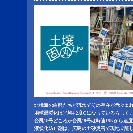
北極海の白熊たちが流氷でその存在が危ぶま
地球温暖化は平均4.2度Cになっているらしく
台風18号どころか台風19号は時速15Kから速
液状化防止剤は、広島の土砂災害で現地立証