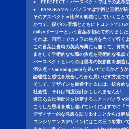
● PERSPECT・パースペクトではその思
● PANORAMA・パノラマは学術と芸術が
そのアスペクト＝比率を明確にしていくこと
かつて、僕がCG登場とともにトロントでCG
dolly=ドーリーという言葉を初めて知りました
それは、画面上でカメラの焦点を当てて行く
この言葉は当時の英英辞典にも無くて、質問
まさしく学術的な知識の焦点を芸術的な視点
パースペクトというのは思考の投影図を創造
消失点＝Vanishing pointを見いだせるかどう
論理性と感性を統合しながら見いだす方法で
そして、デザインを最適化するには、統合的
社会性、それは制度設計かもしれませんが、
適正ある比例配分を決定すること＝パノラマ
こうした思考を成し遂げていくにはすでに「
デザイナー的な発想を語り出すことからは解
コンシリエンスデザインにはこの三つを繋い