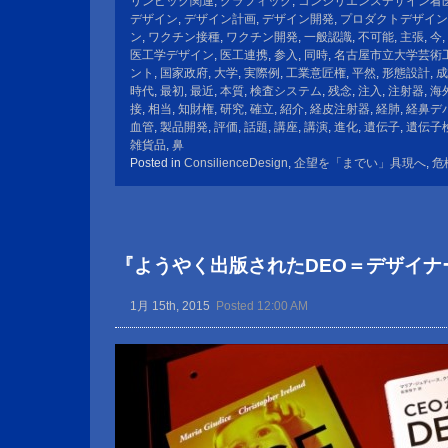
リンピック関連
,
グラフィック
,
コンシリエンスデザイン看
デザイン
,
デザイン計画
,
デザイン開発
,
プロダクトデザイン
ン
,
ワクチン接種
,
ワクチン開発
,
一般認識
,
不可能
,
主張
,
今
,
医工学デザイン
,
医工連携
,
参入
,
同時
,
名古屋市立大学芸術
ント
,
国家政府
,
大学
,
実際例
,
工業意匠権
,
平然
,
形態設計
,
成
時代
,
最初
,
最近
,
本質
,
検査システム
,
残念
,
注入
,
注射器
,
海
接
,
相当
,
知財権
,
研究
,
確立
,
紹介
,
経皮注射器
,
経肺
,
経鼻デ
血管
,
製品開発
,
評価
,
話題
,
講座
,
講演
,
進化
,
遺伝子
,
遺伝子
雑貨品
,
鼻
Posted in
ConsilienceDesign
,
企望を「までい」具現へ
,
危
『ようやく出版されたDEO＝デザイナ
1月 15th, 2015
Posted 12:00 AM