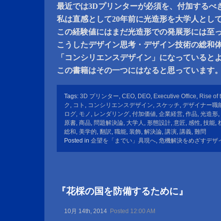
最近では3Dプリンターが必須を、付加するべ
私は直感として20年前に光造形を大学人とし
この経験値にはまだ光造形での発展形には至
こうしたデザイン思考・デザイン技術の総和
「コンシリエンスデザイン」になっていると
この書籍はその一つにはなると思っています
Tags:
3D プリンター
,
CEO
,
DEO
,
Executive Office
,
Rise of
ク
,
コト
,
コンシリエンスデザイン
,
スケッチ
,
デザイナー職
ログ
,
モノ
,
レンダリング
,
付加価値
,
企業経営
,
作品
,
光造形
,
原書
,
商品
,
問題解決論
,
大学人
,
形態設計
,
意匠
,
感性
,
技能
,
総和
,
美学的
,
翻訳
,
職能
,
装飾
,
解決論
,
講演
,
講義
,
難問
Posted in
企望を「までい」具現へ
,
危機解決をめざすデザ
『花棌の国を防備するために』
10月 14th, 2014
Posted 12:00 AM