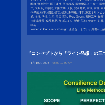
閣府
,
制度設計
,
医工連携
,
医療機器
,
医療機器メーカー
,
医療
加
,
大変革
,
大学院
,
大阪大学
,
天災
,
完全無菌
,
実例
,
実務
,
家
体保健
,
拍車
,
提案
,
提言
,
提訴
,
敗戦後
,
日本
,
東京オリンピッ
通
,
海外
,
準備
,
生産
,
産業構造
,
発信
,
目の前
,
看医工学
,
確実
,
自動車業界
,
薬品業界
,
行き詰まり
,
製造
,
詳細
,
豊かさ
,
辟易
,
社会
Posted in
ConsilienceDesign
,
企望を「までい」具現へ
,
危
『コンセプトから「ライン発想」の三
4月 10th, 2016
Posted 12:00 AM