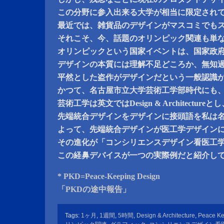
この分野に参入出来る大学が相当に限定され
最近では、雑貨品のデザインがマスコミでも
それこそ、今、話題のオリンピック関連も単
オリンピックという国家イベントは、国家政
デザインの本質には理解不足どころか、無知
平然とした盗作がデザインだという一般認識
かつて、名古屋市立大学芸術工学部時代にも
芸術工学は英文ではDesign & Architectureと
先端統合デザインをデザインに接頭語を私は
よって、先端統合デザインが医工学デザイン
その進化が「コンシリエンスデザイン看医工
この経鼻デバイスが一つの実際例だと紹介し
* PKD=Peace-Keeping Design
「PKDの途中報告」
Tags:
1ヶ月
,
1週間
,
5時間
,
Design & Architecture
,
Peace Ke