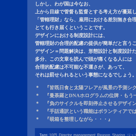
しかし、わが国は今なお、
上から目線で管督も監督とする考え方が蔓延
「管轄理財」なら、雇用における差別無き合
とても行き届くということです。
デザインにおける制度設計には、
管轄理財の合理的配慮の提供が簡単だと言う
デザイン＝問題解決は、形態設計と制度設計
多分、この文章を読んで頭が痛くなる人には
合理的配慮は不可能な不運さが、あって、
それは罰せられるという事態になるでしょう
＊ 『皆既日食と太陽フレアが風景の予測シ
＊ 『曼荼羅とDNAホログラムの位牌・もう
＊ 『負のサイクルを即刻停止させるデザイ
＊ 『手話通訳という職能はボランティアで
＊ 『硯箱を整理しながら・・・』
Tags:
10円
,
Director
,
management
,
Reason
,
Sharing
,
ジュ