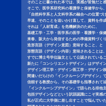
そのことに書かれた本では、実感が皆無だと
そこで、医学系研究科の看護学と保健学から
「自然科学系と人文科学系の融合への位置づ
早速、そのことを追いかけ直して、資料を作
それは「人材育成」を危機解決のために、
基礎工学・工学・医学系の医学・看護学・保
来春、阪大から発信するための準備資料づく
造形言語（デザイン意図）意味すること、と
形態言語（デザイン内容）意味されることは
すでに博士号学位論文として公認されている
新たに「コンシリエントデザイン」はデザイ
デザイン理工学・デザイン医工学・デザイン
間違いだらけの「インクルーシブデザイン」
信頼する教授から、その基礎学も指導されて
「インクルーシブデザイン」で語られる排他
包括デザインなどという訳語認識にこそ実感
私が正式に大学側に差し出すことで悩んでい