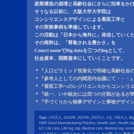
産業構造の崩壊と高齢社会にさらに拍車をか
そうなる以前に、大阪大学大学院は
コンシリエンスデザインによる看医工学と
その実務事例を準備しています。
この活動は「日本から海外に」発信していく
その根幹は、「尊敬される豊かさ」を
Conect nomeでBig dataを三つのlogとして、
社会資本、国際資本にしていくことです。
＊『人口ピラミッド視覚化で明確な高齢社会
＊『参考人としての内閣府内会議にて・・・
＊『看医工学へのレジリエンスからコンシリ
＊『統一、いや統合には四つの分類があるが
＊『手づくりから物事デザインと事物デザイ
Tags:
170万人
,
2010年
,
2025年
,
250万人
,
4点
,
706万人
,
Bi
GMP
,
Good Manufacturing Practice
,
Health care
,
Health lo
IoT
,
Life care
,
Life log
,
log
,
Medical care
,
Medical log
,
nom
ンスデザイン
,
デザイナー
,
モノづくり
,
わが国
,
三つ
,
事例
,