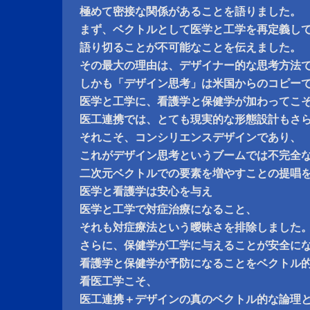
極めて密接な関係があることを語りました。
まず、ベクトルとして医学と工学を再定義し
語り切ることが不可能なことを伝えました。
その最大の理由は、デザイナー的な思考方法
しかも「デザイン思考」は米国からのコピー
医学と工学に、看護学と保健学が加わってこ
医工連携では、とても現実的な形態設計もさ
それこそ、コンシリエンスデザインであり、
これがデザイン思考というブームでは不完全
二次元ベクトルでの要素を増やすことの提唱
医学と看護学は安心を与え
医学と工学で対症治療になること、
それも対症療法という曖昧さを排除しました
さらに、保健学が工学に与えることが安全に
看護学と保健学が予防になることをベクトル
看医工学こそ、
医工連携＋デザインの真のベクトル的な論理