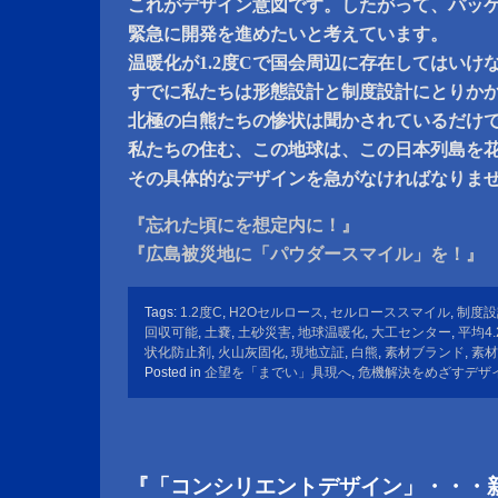
これがデザイン意図です。したがって、パッ
緊急に開発を進めたいと考えています。
温暖化が1.2度Cで国会周辺に存在してはいけ
すでに私たちは形態設計と制度設計にとりか
北極の白熊たちの惨状は聞かされているだけ
私たちの住む、この地球は、この日本列島を
その具体的なデザインを急がなければなりま
『忘れた頃にを想定内に！』
『広島被災地に「パウダースマイル」を！』
Tags:
1.2度C
,
H2Oセルロース
,
セルローススマイル
,
制度設
回収可能
,
土嚢
,
土砂災害
,
地球温暖化
,
大工センター
,
平均4.
状化防止剤
,
火山灰固化
,
現地立証
,
白熊
,
素材ブランド
,
素材
Posted in
企望を「までい」具現へ
,
危機解決をめざすデザ
『「コンシリエントデザイン」・・・