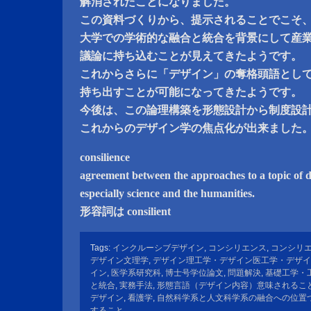
解消されたことになりました。
この資料づくりから、提示されることでこそ
大学での学術的な融合と統合を背景にして産
議論に持ち込むことが見えてきたようです。
これからさらに「デザイン」の奪格頭語とし
持ち出すことが可能になってきたようです。
今後は、この論理構築を形態設計から制度設
これからのデザイン学の焦点化が出来ました
consilience
agreement between the approaches to a topic of d
especially science and the humanities.
形容詞は consilient
Tags:
インクルーシブデザイン
,
コンシリエンス
,
コンシリ
デザイン文理学
,
デザイン理工学・デザイン医工学・デザイ
イン
,
医学系研究科
,
博士号学位論文
,
問題解決
,
基礎工学・
と統合
,
実務手法
,
形態言語（デザイン内容）意味されるこ
デザイン
,
看護学
,
自然科学系と人文科学系の融合への位置
すること