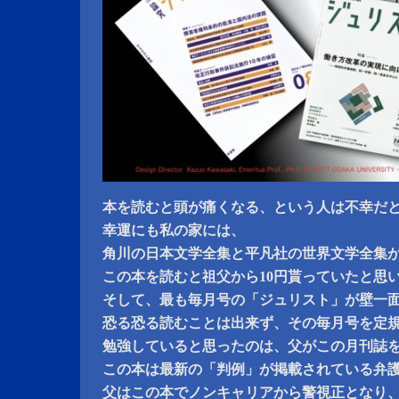
本を読むと頭が痛くなる、という人は不幸だ
幸運にも私の家には、
角川の日本文学全集と平凡社の世界文学全集
この本を読むと祖父から10円貰っていたと思
そして、最も毎月号の「ジュリスト」が壁一
恐る恐る読むことは出来ず、その毎月号を定
勉強していると思ったのは、父がこの月刊誌
この本は最新の「判例」が掲載されている弁
父はこの本でノンキャリアから警視正となり