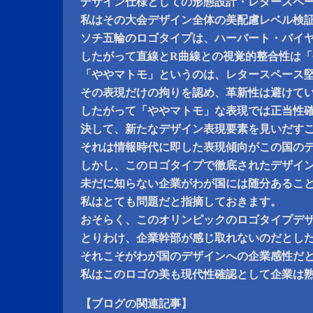
デザイン仕様としての形態設計・レタースペ
私はその大会デザイン全体の美配慮レベル検
ソチ五輪のロゴタイプは、ハーバート・バイ
したがって直線とR曲線との視覚的整合性は
「ややマトモ」というのは、レタースペース
その表現だけの拘りを認め、革新性は避けて
したがって「ややマトモ」な表現では正当性
決して、新たなデザイン表現要素を見いだす
それは情報時代に即した表現傾向がこの国の
しかし、このロゴタイプで徹底されたデザイ
未だに知らない企業がわが国には随分あるこ
私はとても問題だと指摘しておきます。
おそらく、このオリンピックのロゴタイプデ
とりわけ、企業幹部が感じ取れないのだとし
それこそがわが国のデザインへの企業感性だ
私はこのロゴの美も現代性確認として企業は
【ブログの関連記事】