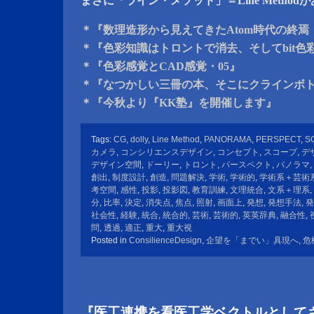
まさに「ライン・メソッド」＝Line Metho
＊『数理造形から見えてきたAtom時代の終焉 
＊『色彩知識はトロントで消去、そしてbit色彩
＊『色彩感覚とCAD感覚・05』
＊『なつかしい三冊の本、そこにクラインボ
＊『今秋より『KK塾』を開催します』
Tags:
CG
,
dolly
,
Line Method
,
PANORAMA
,
PERSPECT
,
S
カメラ
,
コンシリエンスデザイン
,
コンセプト
,
スコープ
,
デ
デザイン空間
,
ドーリー
,
トロント
,
パースペクト
,
パノラマ
,
創出
,
制度設計
,
創造
,
問題解決
,
学術
,
学術的
,
学術系＋芸術
考空間
,
感性
,
投影
,
投影図
,
教育訓練
,
文理統合
,
文系＋理系
,
分
,
比率
,
決定
,
消失点
,
焦点
,
照射
,
画面上
,
発想
,
発想手法
,
発
社会性
,
経験
,
統合
,
統合的
,
芸術
,
芸術的
,
英英辞典
,
融合性
,
問
,
透過
,
適正
,
重大
,
重大視
Posted in
ConsilienceDesign
,
企望を「までい」具現へ
,
危
『医工連携を看医工学ベクトルとして