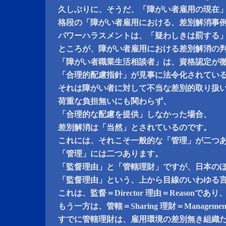
久しぶりに、そうだ、「障がい者雇用の現在
格段の「障がい者雇用における、差別解消事
パワーハラスメントは、「疑わしきは罰する
ところが、障がい者雇用における差別解消の
「障がい者職業生活相談者」は、資格認定が
「合理的配慮指針」が見事に法令化されてい
それは障がい者に対して不当な差別的取り扱
荷重な負担無いにも関わらず、
「合理的な配慮を提供」しなかった場合、
差別解消は「当然」とされているのです。
これには、それこそ一般的な「管理」が二つ
「管理」には二つあります。
「監督理由」と「管轄理財」ですが、日本の
「監督理由」という、上から目線のいわゆる
これは、監督＝Director 理由＝Reasonであり
もう一方は、管轄＝Sharing 理財＝Manageme
すでに管轄理財は、雇用環境の差別無き組織