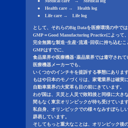
● Medical care → Medical log
● Health care → Health log
● Life care → Life log
として、それらのBig Dataを医療環境の中で
GMP＝Good Manufacturing Practiceによって
完全無菌な製造･生産･流通･回収に持ち込むこ
GMPはすでに、
食品業界や医療機器･薬品業界では遵守されて
医療機器メーカーでも、
いくつかのインチキを提訴する事態にありま
もはや日本のモノづくりは、家電業界は確実
自動車業界の大変革も目の前にきています。
わが国は、天災と人災で敗戦後と同様に大き
間もなく東京オリンピックが待ち受けていま
私自身、オリンピックでの様々なみすぼらし
辟易しています。
そしてもっと重大なことは、オリンピック後