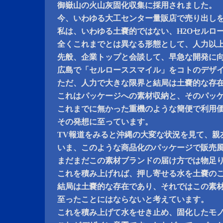
御嶽山の火山灰固化収集に採用されました。
今、いわゆる大工センター量販店で売り出し
私は、いわゆる土嚢的ではない、H2Oセルロ
全くこれまでとは異なる形態として、人力以
先般、企業トップと会談して、早急な開発に
広島で「セルローススマイル」をコトのデザ
ただ、人力で大きな限界と結局は土嚢的な存在
これはパッケージへの素材収納と、そのパッ
これまでに無かった重機のような簡便で利用
その発想に至っています。
TV報道をみると沖縄の大変な状況を見て、親
いま、このような商品化のパッケージで販売
まだまだこの素材ブランドの届け方では物足
これを積み上げれば、押し寄せる水を土嚢の
結局は土嚢的な存在であり、それではこの素
至ったことにはならないと考えています。
これを積み上げて水をせき止め、固化したモ