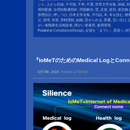
ント
,
上から目線
,
不可能
,
不幸
,
不運
,
世界文学全集
,
傍線
,
刑
理的配慮
,
合理的配慮指針
,
問題解決
,
壁
,
定規
,
差別
,
差別無
形態設計
,
押しつけ
,
日本文学全集
,
月刊誌
,
本
,
本を読む
,
検
父
,
管理
,
管督
,
管轄理財
,
組織
,
罰せられる
,
荷重
,
言い分け
,
がい者職業生活相談者
,
障がい者雇用
,
雇用環境
Posted in
ConsilienceDesign
,
企望を「までい」具現へ
,
祈
『IoMeTのためのMedical LogとConn
6月 6th, 2016
Posted 12:00 AM