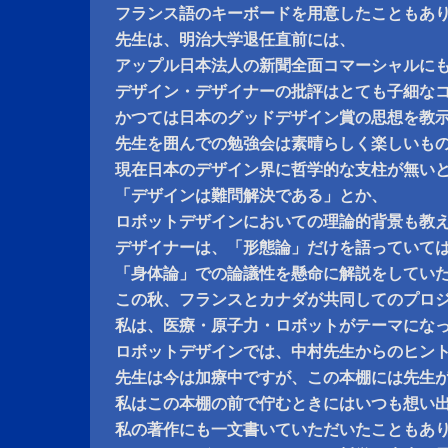
フランス語のキーボードを用意したこともあ
先生は、明治大学退任直前には、
アップル日本法人の新聞全面コマーシャルに
デザイン・デザイナーの批評はとても子細な
かつては日本のグッドデザイン賞の思想を教
先生を囲んでの勉強会は素晴らしく楽しいも
現在日本のデザイン界に哲学的な支柱が無い
「デザインは難問解決である」とか、
ロボットデザインにおいての理論的背景も教
デザイナーは、「形態論」だけを語っていて
「身体論」での論議性を懸命に解説をしてい
この秋、フランスとカナダが共同してのプロ
私は、医療・原子力・ロボットがテーマにな
ロボットデザインでは、中村先生からのヒン
先生は今は加療中ですが、この本棚には先生
私はこの本棚の前で佇むときにはいつも想い
私の著作にも一文書いていただいたこともあ