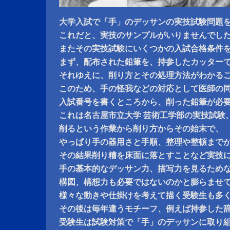
大学入試で「手」のデッサンの実技試験問題
これだと、実技のサンプルがいりませんでし
またその実技試験にいくつかの入試合格条件
まず、配布された鉛筆を、持参したカッター
それゆえに、削り方とその処理方法がわかる
このため、手の怪我などの対応として医師の
入試番号を書くところから、削った鉛筆が必
これは名古屋市立大学 芸術工学部の実技試験
削るという作業から削り方からその始末で、
やっぱり手の器用さと手順、整理や整頓まで
その結果削り糟を床面に落とすことなど実技
手の基本的なデッサン力、描写力を見るため
構図、構想力も必要ではないのかと膨らませ
様々な動きや仕掛けを考えて描く受験生も多
その後は毎年違うモチーフ、例えば持参した
受験生は試験対策で「手」のデッサンに取り