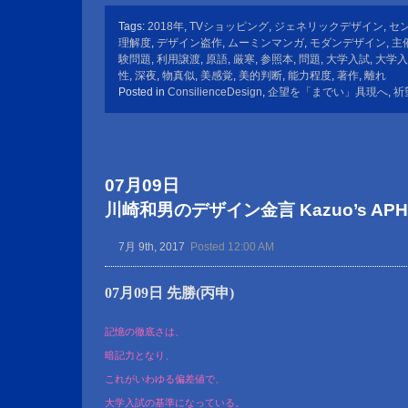
Tags:
2018年
,
TVショッピング
,
ジェネリックデザイン
,
セ
理解度
,
デザイン盗作
,
ムーミンマンガ
,
モダンデザイン
,
主
験問題
,
利用譲渡
,
原語
,
厳寒
,
参照本
,
問題
,
大学入試
,
大学入
性
,
深夜
,
物真似
,
美感覚
,
美的判断
,
能力程度
,
著作
,
離れ
Posted in
ConsilienceDesign
,
企望を「までい」具現へ
,
祈
07月09日
川崎和男のデザイン金言 Kazuo’s APHOR
7月 9th, 2017
Posted 12:00 AM
07月09日 先勝(丙申)
記憶の徹底さは、
暗記力となり、
これがいわゆる偏差値で、
大学入試の基準になっている。