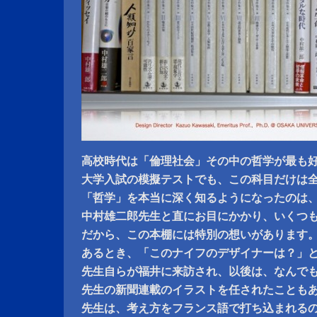
高校時代は「倫理社会」その中の哲学が最も
大学入試の模擬テストでも、この科目だけは
「哲学」を本当に深く知るようになったのは
中村雄二郎先生と直にお目にかかり、いくつ
だから、この本棚には特別の想いがあります
あるとき、「このナイフのデザイナーは？」
先生自らが福井に来訪され、以後は、なんで
先生の新聞連載のイラストを任されたことも
先生は、考え方をフランス語で打ち込まれる