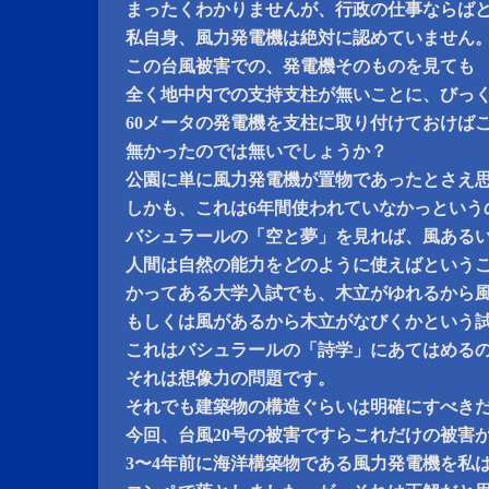
まったくわかりませんが、行政の仕事ならば
私自身、風力発電機は絶対に認めていません
この台風被害での、発電機そのものを見ても
全く地中内での支持支柱が無いことに、びっ
60メータの発電機を支柱に取り付けておけば
無かったのでは無いでしょうか？
公園に単に風力発電機が置物であったとさえ
しかも、これは6年間使われていなかっという
バシュラールの「空と夢」を見れば、風ある
人間は自然の能力をどのように使えばという
かってある大学入試でも、木立がゆれるから
もしくは風があるから木立がなびくかという
これはバシュラールの「詩学」にあてはめる
それは想像力の問題です。
それでも建築物の構造ぐらいは明確にすべき
今回、台風20号の被害ですらこれだけの被害
3〜4年前に海洋構築物である風力発電機を私