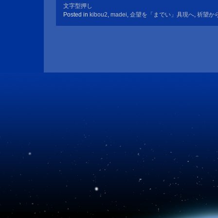
文字型押し
Posted in
kibou2
,
madei
,
企望を「までい」具現へ
,
祈望か