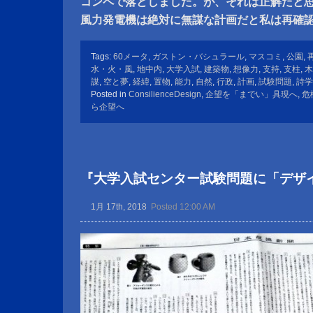
コンペで落としました。が、それは正解だと
風力発電機は絶対に無謀な計画だと私は再確
Tags:
60メータ
,
ガストン・バシュラール
,
マスコミ
,
公園
,
水・火・風
,
地中内
,
大学入試
,
建築物
,
想像力
,
支持
,
支柱
,
木
謀
,
空と夢
,
経緯
,
置物
,
能力
,
自然
,
行政
,
計画
,
試験問題
,
詩学
Posted in
ConsilienceDesign
,
企望を「までい」具現へ
,
危
ら企望へ
『大学入試センター試験問題に「デザ
1月 17th, 2018
Posted 12:00 AM