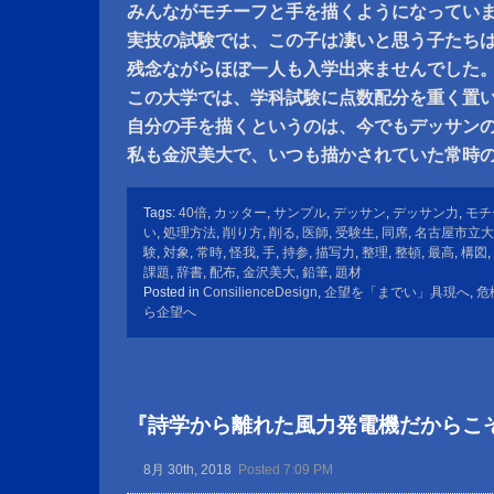
みんながモチーフと手を描くようになってい
実技の試験では、この子は凄いと思う子たち
残念ながらほぼ一人も入学出来ませんでした
この大学では、学科試験に点数配分を重く置
自分の手を描くというのは、今でもデッサン
私も金沢美大で、いつも描かされていた常時
Tags:
40倍
,
カッター
,
サンプル
,
デッサン
,
デッサン力
,
モチ
い
,
処理方法
,
削り方
,
削る
,
医師
,
受験生
,
同席
,
名古屋市立大
験
,
対象
,
常時
,
怪我
,
手
,
持参
,
描写力
,
整理
,
整頓
,
最高
,
構図
,
課題
,
辞書
,
配布
,
金沢美大
,
鉛筆
,
題材
Posted in
ConsilienceDesign
,
企望を「までい」具現へ
,
危
ら企望へ
『詩学から離れた風力発電機だからこ
8月 30th, 2018
Posted 7:09 PM