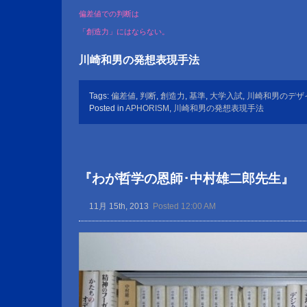
偏差値での判断は
「創造力」にはならない。
川崎和男の発想表現手法
Tags:
偏差値
,
判断
,
創造力
,
基準
,
大学入試
,
川崎和男のデザ
Posted in
APHORISM
,
川崎和男の発想表現手法
『わが哲学の恩師･中村雄二郎先生』
11月 15th, 2013
Posted 12:00 AM