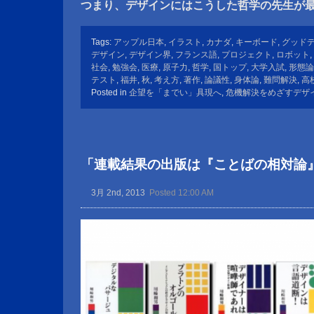
つまり、デザインにはこうした哲学の先生が
Tags:
アップル日本
,
イラスト
,
カナダ
,
キーボード
,
グッド
デザイン
,
デザイン界
,
フランス語
,
プロジェクト
,
ロボット
,
社会
,
勉強会
,
医療
,
原子力
,
哲学
,
国トップ
,
大学入試
,
形態論
テスト
,
福井
,
秋
,
考え方
,
著作
,
論議性
,
身体論
,
難問解決
,
高
Posted in
企望を「までい」具現へ
,
危機解決をめざすデザ
「連載結果の出版は『ことばの相対論
3月 2nd, 2013
Posted 12:00 AM