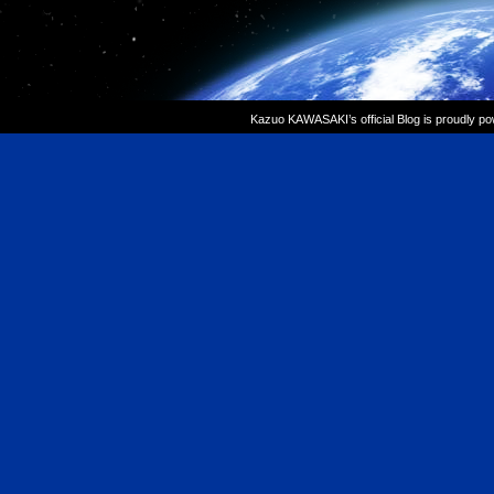
Kazuo KAWASAKI’s official Blog is proudly p