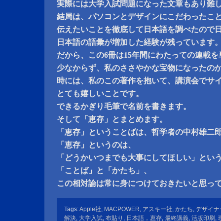
実際には大学入試問題になった文章もあり難
結局は、パソコンとデザインにこだわったこ
伝えたいことを徹底して日本語を調べたので
日本語の語彙が増加した経験が残っています
だから、この6冊は15年間にわたっての連載
少なからず、私のささやかな宝物になったの
時には、私のこの著作を抱いて、講演会でサ
とても嬉しいことです。
できるかぎり毛筆で名前を書きます。
そして「恵存」とまとめます。
「恵存」ということばは、哲学者の中村雄二
「恵存」というのは、
「どうかいつまでも大事にしてほしい」とい
「ことば」と「かたち」、
この相対論は常に身につけておきたいと思っ
Tags:
Apple社
,
MACPOWER
,
アスキー社
,
かたち
,
デザイナ
解決
,
大学入試
,
布貼り
,
日本語，恵存
,
最終講義
,
活版印刷
,