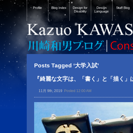
Profile
Blog Index
Design for
Design
Staff Blog
Disability
Language
Posts Tagged ‘大学入試’
『綺麗な文字は、「書く」と「描く」
11月 9th, 2019
Posted 12:00 AM