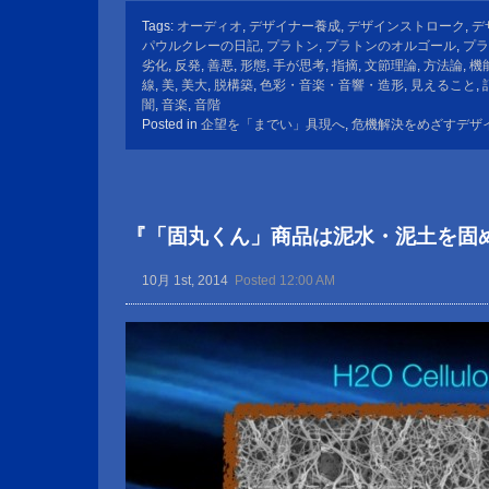
Tags:
オーディオ
,
デザイナー養成
,
デザインストローク
,
デ
パウルクレーの日記
,
プラトン
,
プラトンのオルゴール
,
プラ
劣化
,
反発
,
善悪
,
形態
,
手が思考
,
指摘
,
文節理論
,
方法論
,
機
線
,
美
,
美大
,
脱構築
,
色彩・音楽・音響・造形
,
見えること
,
闇
,
音楽
,
音階
Posted in
企望を「までい」具現へ
,
危機解決をめざすデザ
『「固丸くん」商品は泥水・泥土を固
10月 1st, 2014
Posted 12:00 AM