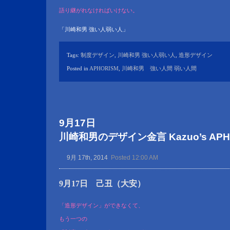
語り継がれなければいけない。
「川崎和男 強い人弱い人」
Tags:
制度デザイン
,
川崎和男 強い人弱い人
,
造形デザイン
Posted in
APHORISM
,
川崎和男 強い人間 弱い人間
9月17日
川崎和男のデザイン金言 Kazuo’s APHOR
9月 17th, 2014
Posted 12:00 AM
9月17日 己丑（大安）
「造形デザイン」ができなくて、
もう一つの