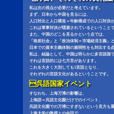
私は次の視点が必要だと考えています。
まず、日本から中国を見るには、
人口対比と人口構造＝年齢構成での人口対決
これは軍事対決が隠避されているということ
また、中国のどこを見るかという点では、
「格差社会」と「政治体制＝市場経済主義」
日本での資本主義体制の脆弱性をも対比する
私は、結論として、中国は明らかに多言語国
それは言語的には七方言があります。
これを大きく大別しても5言語となり、
それぞれの言語文化があるということです。
呉語国家イベント
すなわち、上海万博の影響は、
上海語＝呉語文化圏だけでのイベント、
呉語文化圏での万博にすぎないという見方も
上海大学の教授との会話で、