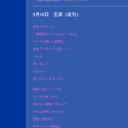
9月 18th, 2014
Posted 12:00 AM
9月18日 壬辰（友引）
造形デザインは
「瞬間芸のようなもの」である。
テーマを聞いた瞬間に
造形アイディアを思いつく、
それを
思い込んで、
それから
思いやりに至るべきだ。
瞬間に思いついては
モノが出来上がり、
社会化＝効能に至るまで、
それは長期にわたるが
歴史に残るほど、
デザイナーの死後も