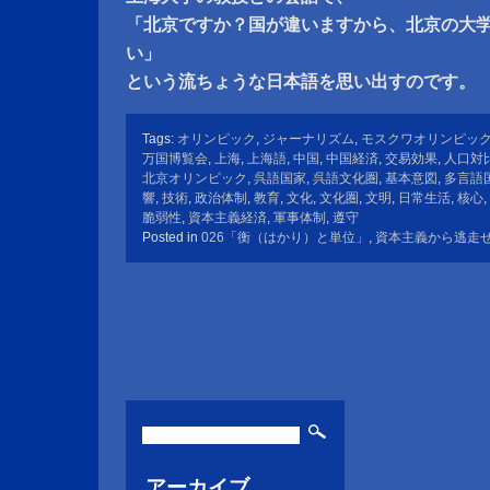
「北京ですか？国が違いますから、北京の大
い」
という流ちょうな日本語を思い出すのです。
Tags:
オリンピック
,
ジャーナリズム
,
モスクワオリンピッ
万国博覧会
,
上海
,
上海語
,
中国
,
中国経済
,
交易効果
,
人口対
北京オリンピック
,
呉語国家
,
呉語文化圏
,
基本意図
,
多言語
響
,
技術
,
政治体制
,
教育
,
文化
,
文化圏
,
文明
,
日常生活
,
核心
,
脆弱性
,
資本主義経済
,
軍事体制
,
遵守
Posted in
026「衡（はかり）と単位」
,
資本主義から逃走
アーカイブ