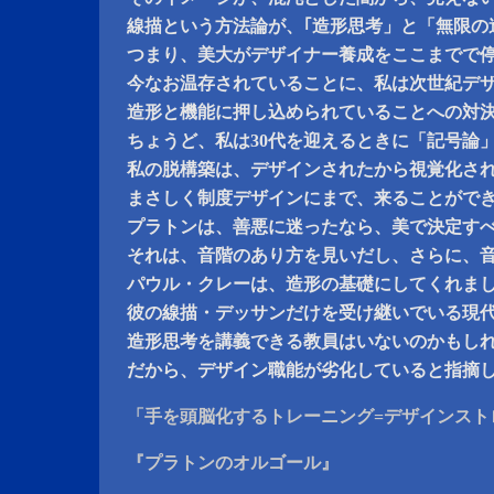
線描という方法論が、｢造形思考」と「無限の
つまり、美大がデザイナー養成をここまでで
今なお温存されていることに、私は次世紀デ
造形と機能に押し込められていることへの対
ちょうど、私は30代を迎えるときに「記号論
私の脱構築は、デザインされたから視覚化さ
まさしく制度デザインにまで、来ることがで
プラトンは、善悪に迷ったなら、美で決定す
それは、音階のあり方を見いだし、さらに、
パウル・クレーは、造形の基礎にしてくれま
彼の線描・デッサンだけを受け継いでいる現
造形思考を講義できる教員はいないのかもし
だから、デザイン職能が劣化していると指摘
「手を頭脳化するトレーニング=デザインスト
『プラトンのオルゴール』