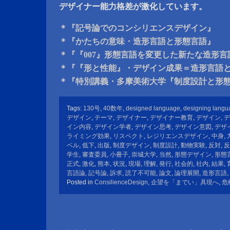
デザイナー能力格差が激化しています。
＊『記号論でのコンシリエンスデザイン』
＊『かたちの意味・造形言語と形態言語』
＊『『007』形態言語を変更した新たな造形
＊『『形と性能』・デザイン成果＝造形言語
＊『特別講義・多摩美術大学『制度設計と形
Tags:
130号
,
40数年
,
designed language
,
designing langu
デザイン
,
テーマ
,
デザイナー
,
デザイナー教育
,
デザイン
,
デ
イン内容
,
デザイン学者
,
デザイン思考
,
デザイン意図
,
デザ
ライミング効果
,
リスペクト
,
レジリエンスデザイン
,
中身
,
ベル
,
低下
,
出版
,
制度デザイン
,
制度設計
,
動物実験
,
反対
,
反
学生
,
審査委員
,
小冊子
,
崇城大学
,
当然
,
形態デザイン
,
形態
正式
,
激化
,
熊本
,
状況
,
現場
,
理解
,
発行
,
社会的
,
社内
,
結果
,
言語論
,
記号論
,
訴求
,
読了不可能
,
論文
,
論理展開
,
造形言語
,
Posted in
ConsilienceDesign
,
企望を「までい」具現へ
,
危