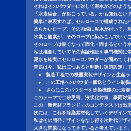
それはそのパウダーに対して泥水がどのよう
「水素結合」が起こっている、かも知れない
簡単に表現すれば、セルロースで構成された
柔らかいロープ、その両端に泥水が付いて、
水素と酸素が、そのロープに染みこんでいく
そのロープは硬くなって固化＝固まるという
私は推測していてその実証検証を専門機関に
泥水を確実にセルロースパウダーが固めてく
問題は今、私は三つあると判断し課題設定し
● 製造工程での機器実装デザインと生産ラ
● この工場へのパウダー搬送とライン制御
● さらにこのパウダーを除染機能の元素混
このテーマで土砂災害、液状化対策、豪雨対
この「新素材ブランド」のコンテクストは出
次には、これを除染素材化していくデザイン
私はその開発デザインをなし得る次世代デザ
大きな問題になってきていると考えています