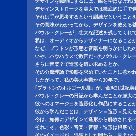
デザインを職能にするには、線を学ばなけれ
デザインストロークを美大では徹底的に手で
それは手が思考するという訓練だということ
その意味がわかってから、デザインを教える
パウル・クレーが、壮大な記述を残してくれ
私は、オーディオからデザイナーになること
なぜ、プラトンが形態と音階を明らかにした
いや、バウハウスで教官だったパウル・クレ
さらに音楽？で造形を追い求めるとか、
その分節理論で形態を求めていたことに惹か
したがって、私の美大卒業から30年で、
｢プラトンのオルゴール展」が、金沢21世紀
パウル・クレーの日記から学んだことが膨大
彼へのオマージュを造形化し作品にすること
彼から学んだことは、デザイン＝造形＝見え
今は、如何にデザインで造形から解放される
それこそ、色彩・音楽・音響・造形は根底で
そのイメージが、混沌とした闇から、見えな