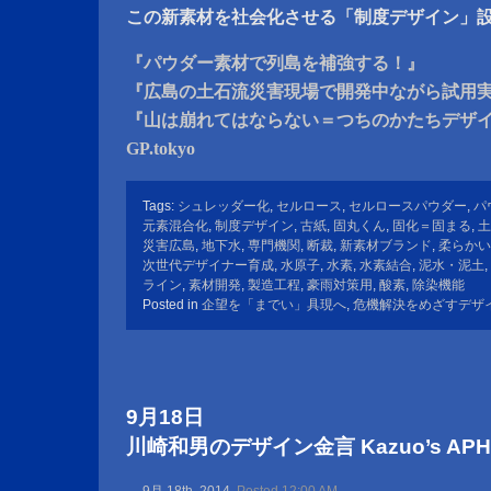
この新素材を社会化させる「制度デザイン」
『パウダー素材で列島を補強する！』
『広島の土石流災害現場で開発中ながら試用
『山は崩れてはならない＝つちのかたちデザ
GP.tokyo
Tags:
シュレッダー化
,
セルロース
,
セルロースパウダー
,
パ
元素混合化
,
制度デザイン
,
古紙
,
固丸くん
,
固化＝固まる
,
土
災害広島
,
地下水
,
専門機関
,
断裁
,
新素材ブランド
,
柔らかい
次世代デザイナー育成
,
水原子
,
水素
,
水素結合
,
泥水・泥土
,
ライン
,
素材開発
,
製造工程
,
豪雨対策用
,
酸素
,
除染機能
Posted in
企望を「までい」具現へ
,
危機解決をめざすデザ
9月18日
川崎和男のデザイン金言 Kazuo’s APHOR