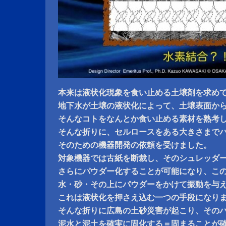
本来は液状化現象を食い止める土壌剤を求め
地下水が土壌の液状化によって、土壌表面か
そんなコトをなんとか食い止める素材を熟考
そんな折りに、セルロースをある大きさまで
そのための機器開発の依頼を受けました。
対象機器では古紙を断裁し、そのシュレッダ
さらにパウダー化することが可能になり、こ
水・砂・その上にパウダーをかけて振動を与
これは液状化を押さえ込む一つの手段になり
そんな折りに広島の土砂災害が起こり、その
泥水と泥土を確実に固化する＝固まることが