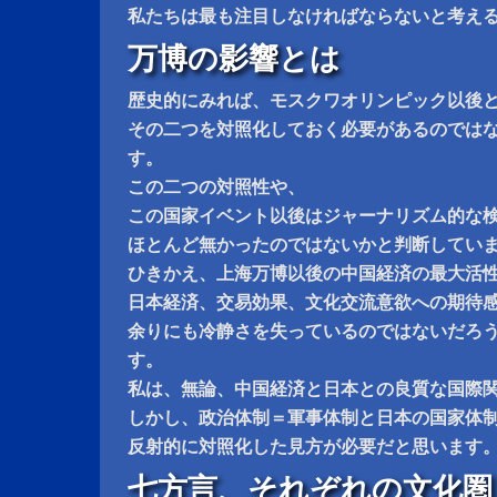
私たちは最も注目しなければならないと考え
万博の影響とは
歴史的にみれば、モスクワオリンピック以後
その二つを対照化しておく必要があるのでは
す。
この二つの対照性や、
この国家イベント以後はジャーナリズム的な
ほとんど無かったのではないかと判断してい
ひきかえ、上海万博以後の中国経済の最大活
日本経済、交易効果、文化交流意欲への期待
余りにも冷静さを失っているのではないだろ
す。
私は、無論、中国経済と日本との良質な国際
しかし、政治体制＝軍事体制と日本の国家体
反射的に対照化した見方が必要だと思います
七方言、それぞれの文化圏