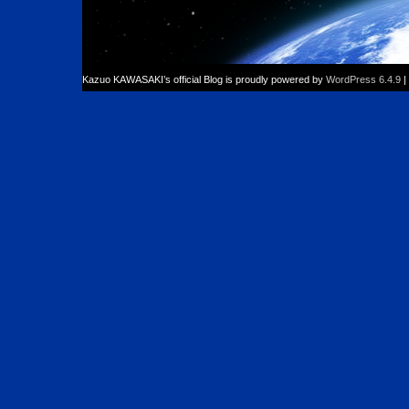
Kazuo KAWASAKI’s official Blog is proudly powered by
WordPress 6.4.9
|