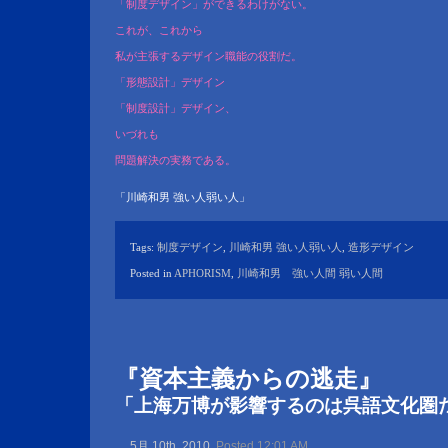
「制度デザイン」ができるわけがない。
これが、これから
私が主張するデザイン職能の役割だ。
「形態設計」デザイン
「制度設計」デザイン、
いづれも
問題解決の実務である。
「川崎和男 強い人弱い人」
Tags:
制度デザイン
,
川崎和男 強い人弱い人
,
造形デザイン
Posted in
APHORISM
,
川崎和男 強い人間 弱い人間
『資本主義からの逃走』
「上海万博が影響するのは呉語文化圏
5月 10th, 2010
Posted 12:01 AM