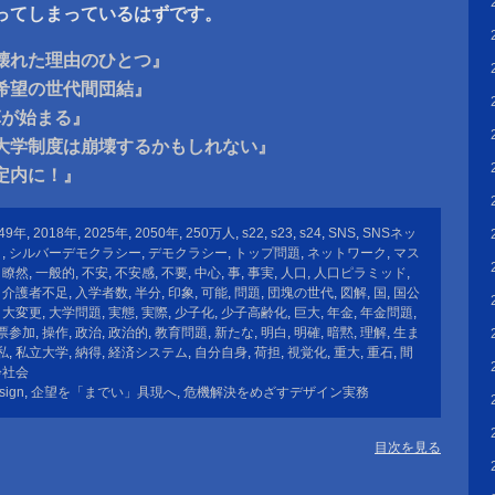
ってしまっているはずです。
壊れた理由のひとつ』
希望の世代間団結』
革が始まる』
の大学制度は崩壊するかもしれない』
定内に！』
49年
,
2018年
,
2025年
,
2050年
,
250万人
,
s22
,
s23
,
s24
,
SNS
,
SNSネッ
ト
,
シルバーデモクラシー
,
デモクラシー
,
トップ問題
,
ネットワーク
,
マス
目瞭然
,
一般的
,
不安
,
不安感
,
不要
,
中心
,
事
,
事実
,
人口
,
人口ピラミッド
,
,
介護者不足
,
入学者数
,
半分
,
印象
,
可能
,
問題
,
団塊の世代
,
図解
,
国
,
国公
,
大変更
,
大学問題
,
実態
,
実際
,
少子化
,
少子高齢化
,
巨大
,
年金
,
年金問題
,
票参加
,
操作
,
政治
,
政治的
,
教育問題
,
新たな
,
明白
,
明確
,
暗黙
,
理解
,
生ま
私
,
私立大学
,
納得
,
経済システム
,
自分自身
,
荷担
,
視覚化
,
重大
,
重石
,
間
齢社会
sign
,
企望を「までい」具現へ
,
危機解決をめざすデザイン実務
目次を見る