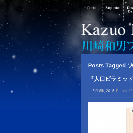
Profile
Blog Index
Desi
Dis
Posts Tagged 
『人口ピラミッ
5月 8th, 2016
Posted 12