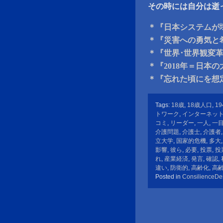
その時には自分は逝
＊『日本システムが
＊『災害への勇気と
＊『世界･世界観変
＊『2018年＝日本
＊『忘れた頃にを想
Tags:
18歳
,
18歳人口
,
19
トワーク
,
インターネッ
コミ
,
リーダー
,
一人
,
一
介護問題
,
介護士
,
介護者
立大学
,
国家的危機
,
多大
影響
,
彼ら
,
必要
,
投票
,
投
れ
,
産業経済
,
発言
,
確認
,
違い
,
防衛的
,
高齢化
,
高
Posted in
ConsilienceDe