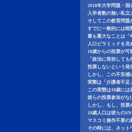
2018年大学問題・
入学者数の無い私立
そしてこの教育問題
すでに一般的には暗
最も重大なことは「
人口ピラミッドを見
18歳からの投票が
「政治に荷担しても
投票しないという発
しかし、この不安感
実際は「介護者不足」
この実態は18歳に
彼らの投票参加がな
しかし、もし、投票
18歳人口は彼らのS
マスコミ操作不要の
その時には、ネット