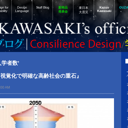
gn for
Design
Staff Blog
新商品
Kazuo
OUZ
東日本
ability
Language
Kawasaki
発表会
大震災
‘入学者数’
ド視覚化で明確な高齢社会の重石』
:00 AM