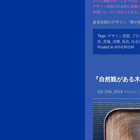
さらに廃棄されてしまうのは
デザイン意図の社会的な意義
希薄になっているからである
倉俣史朗のデザイン『夢の形
Tags:
デザイン意図
,
プロ
性
,
意義
,
消費
,
現在
,
社会
Posted in
APHORISM
『自然観がある
3月 25th, 2019
Posted 1