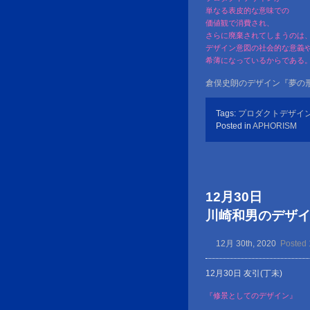
単なる表皮的な意味での
価値観で消費され、
さらに廃棄されてしまうのは
デザイン意図の社会的な意義
希薄になっているからである
倉俣史朗のデザイン『夢の形
Tags:
プロダクトデザイ
Posted in
APHORISM
12月30日
川崎和男のデザイン金言
12月 30th, 2020
Posted 
12月30日 友引(丁未)
『修景としてのデザイン』