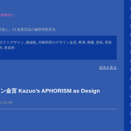
、
や意味性が
。
見に』13 造形言語の修辞学的手法
ダクトデザイン
,
価値観
,
川崎和男のデザイン金言
,
希薄
,
廃棄
,
意味
,
意味
的
,
表皮的
目次を見る
 Kazuo’s APHORISM as Design
12:00 AM