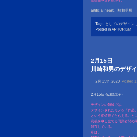
価値観を突き動かす。
artificial heart:川崎和男展
Tags:
としてのデザイン
,
Posted in
APHORISM
2月15日
川崎和男のデザイン金言
2月 15th, 2020
Posted 1
2月15日 仏滅(戊子)
デザインの領域では、
デザインされたモノを「作品
という価値観でとらえること
意義を申し立てる同業者間の
残存している。
私は、