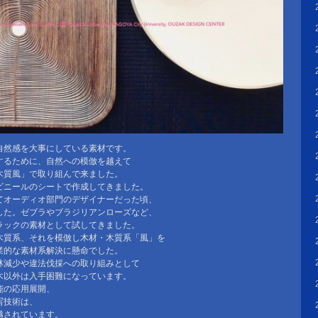
自然感を大事にしている素材です。
するために、自然への模倣を越えて
木質風」で取り組んで来ました。
ビニールのシートで作成してきました。
てオーディオ部門のデザイナーだった頃、
した。ゼブラやブラジリアンローズなど、
ラックの素材として試してきました。
木質系、それを模倣し木材・木質系「風」を
業的な素材系解決に懸命でした。
林減少や違法伐採への取り組みとして
木以外は入手困難になっています。
能の応用展開、
写技術は、
越されています。