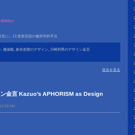
、
や意味性が
。
見に』13 造形言語の修辞学的手法
ン
,
価値観
,
倉俣史朗のデザイン
,
川崎和男のデザイン金言
目次を見る
 Kazuo’s APHORISM as Design
12:00 AM