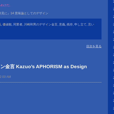
、
るわけだ。
見に』14 意味論としてのデザイン
品
,
価値観
,
同業者
,
川崎和男のデザイン金言
,
意義
,
残存
,
申し立て
,
言い
目次を見る
 Kazuo’s APHORISM as Design
12:00 AM