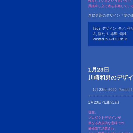
残存しているという言い方で
異議申し立て者を非難してい
倉俣史朗のデザイン『夢の形
Tags:
デザイン
,
モノ
,
作
方
,
隔たり
,
非難
,
領域
Posted in
APHORISM
1月23日
川崎和男のデザイン金言
1月 23rd, 2020
Posted 
1月23日 仏滅(乙丑)
現在、
プロダクトデザインが
単なる表皮的な意味での
価値観で消費され、