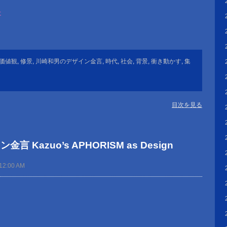
に
。
価値観
,
修景
,
川崎和男のデザイン金言
,
時代
,
社会
,
背景
,
衝き動かす
,
集
目次を見る
 Kazuo’s APHORISM as Design
12:00 AM