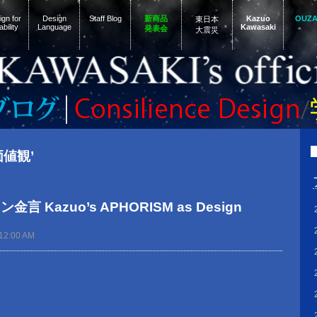
gn for
Design
Staff Blog
新商品
Kazuo
OUZ
東日本
ability
Language
Kawasaki
発表会
大震災
‘価値観’
 Kazuo’s APHORISM as Design
12:00 AM