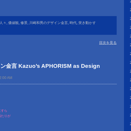
人々
,
価値観
,
修景
,
川崎和男のデザイン金言
,
時代
,
突き動かす
目次を見る
 Kazuo’s APHORISM as Design
2:00 AM
」
にすら
隔たりが