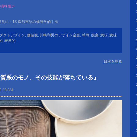
、
や意味性が
。
見に』13 造形言語の修辞学的手法
ダクトデザイン
,
価値観
,
川崎和男のデザイン金言
,
希薄
,
廃棄
,
意味
,
意味
的
,
表皮的
目次を見る
木質系のモノ、その技能が落ちている』
2:00 AM