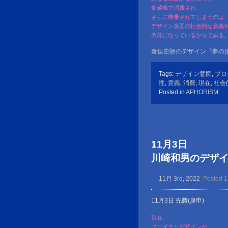
価値観で消費され、
さらに廃棄されてしまうのは
デザイン意図の社会的な意義
希薄になっているからである
倉俣史朗のデザイン『夢の形
Tags:
デザイン意図
,
プロ
性
,
意義
,
消費
,
現在
,
社会
Posted in
APHORISM
11月3日
川崎和男のデザイン金言
11月 3rd, 2022
Posted 
11月3日 先勝(庚申)
現在、
プロダクトデザインが