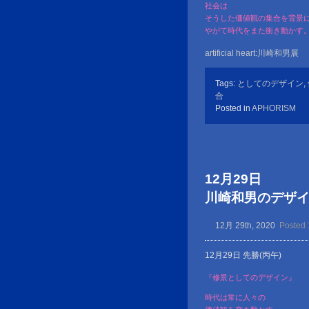
社会は
そうした価値観の集合を背景
やがて時代をまた衝き動かす
artificial heart:川崎和男展
Tags:
としてのデザイン
,
合
Posted in
APHORISM
12月29日
川崎和男のデザイン金言
12月 29th, 2020
Posted 
12月29日 先勝(丙午)
『修景としてのデザイン』
時代は常に人々の