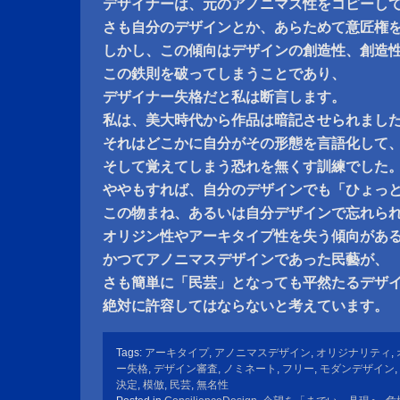
デザイナーは、元のアノニマス性をコピーし
さも自分のデザインとか、あらためて意匠権
しかし、この傾向はデザインの創造性、創造
この鉄則を破ってしまうことであり、
デザイナー失格だと私は断言します。
私は、美大時代から作品は暗記させられまし
それはどこかに自分がその形態を言語化して
そして覚えてしまう恐れを無くす訓練でした
ややもすれば、自分のデザインでも「ひょっ
この物まね、あるいは自分デザインで忘れら
オリジン性やアーキタイプ性を失う傾向があ
かつてアノニマスデザインであった民藝が、
さも簡単に「民芸」となっても平然たるデザ
絶対に許容してはならないと考えています。
Tags:
アーキタイプ
,
アノニマスデザイン
,
オリジナリティ
,
ー失格
,
デザイン審査
,
ノミネート
,
フリー
,
モダンデザイン
,
決定
,
模倣
,
民芸
,
無名性