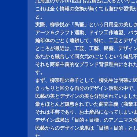
北海道のサル101匹目もお風呂に入るというこ
これは全く情報の交換が無くても遊びや習慣
と。
実際、柳宗悦が「民藝」という日用品の美し
アーツ＆クラフト運動、ドイツ工作連盟、バ
編年体のごとく連鎖して、特に、工芸とデザ
ところが最近は、工芸、工藝、民藝、デザイ
あたかも融合して同次元のごとくという知見
それも商業主義的なブランド背景理由にされ
す。
まず、柳宗理の弟子として、柳先生は明確に
きっちりと区分を自分のデザイン活動の中で
民藝の美とデザインの美を分別されていまし
最もほとんど嫌悪されていた商売主義（商業
それは手芸であり、お土産品になってしまい
デザイン成果は「目的＋目標」のアノニマス
民藝からのデザイン成果は「目標＋目的」と
た。