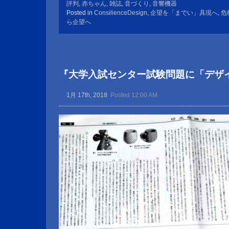
評判
,
赤ちゃん
,
雑誌
,
音づくり
,
音響機器
Posted in
ConsilienceDesign
,
企望を「までい」具現へ
,
危
ら企望へ
『大学入試センター試験問題に「デザ
1月 17th, 2018
Posted 12:00 AM