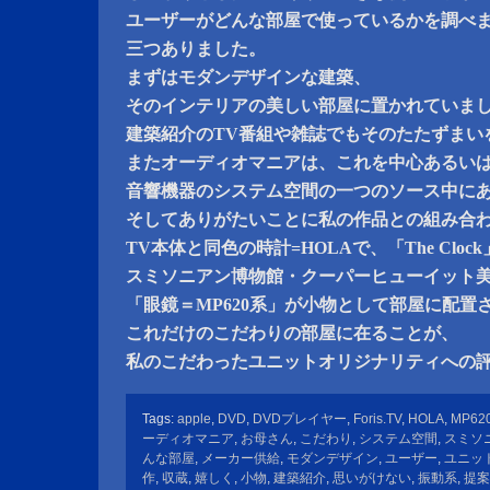
ユーザーがどんな部屋で使っているかを調べ
三つありました。
まずはモダンデザインな建築、
そのインテリアの美しい部屋に置かれていま
建築紹介のTV番組や雑誌でもそのたたずまい
またオーディオマニアは、これを中心あるい
音響機器のシステム空間の一つのソース中に
そしてありがたいことに私の作品との組み合
TV本体と同色の時計=HOLAで、「The Clo
スミソニアン博物館・クーパーヒューイット
「眼鏡＝MP620系」が小物として部屋に配置
これだけのこだわりの部屋に在ることが、
私のこだわったユニットオリジナリティへの
Tags:
apple
,
DVD
,
DVDプレイヤー
,
Foris.TV
,
HOLA
,
MP62
ーディオマニア
,
お母さん
,
こだわり
,
システム空間
,
スミソ
んな部屋
,
メーカー供給
,
モダンデザイン
,
ユーザー
,
ユニッ
作
,
収蔵
,
嬉しく
,
小物
,
建築紹介
,
思いがけない
,
振動系
,
提案