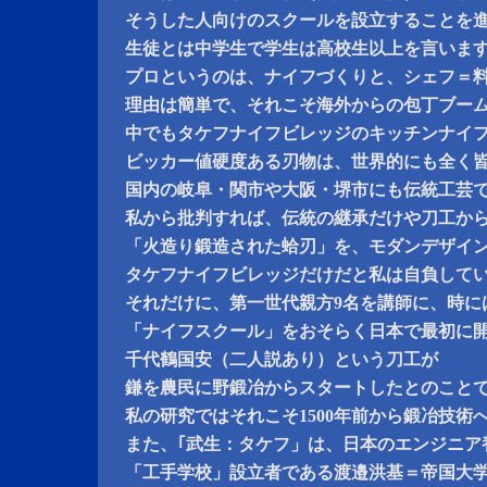
そうした人向けのスクールを設立することを
生徒とは中学生で学生は高校生以上を言いま
プロというのは、ナイフづくりと、シェフ＝
理由は簡単で、それこそ海外からの包丁ブー
中でもタケフナイフビレッジのキッチンナイ
ビッカー値硬度ある刃物は、世界的にも全く
国内の岐阜・関市や大阪・堺市にも伝統工芸
私から批判すれば、伝統の継承だけや刀工か
「火造り鍛造された蛤刃」を、モダンデザイ
タケフナイフビレッジだけだと私は自負して
それだけに、第一世代親方9名を講師に、時に
「ナイフスクール」をおそらく日本で最初に
千代鶴国安（二人説あり）という刀工が
鎌を農民に野鍛冶からスタートしたとのこと
私の研究ではそれこそ1500年前から鍛冶技術
また、｢武生：タケフ」は、日本のエンジニア
「工手学校」設立者である渡邉洪基＝帝国大