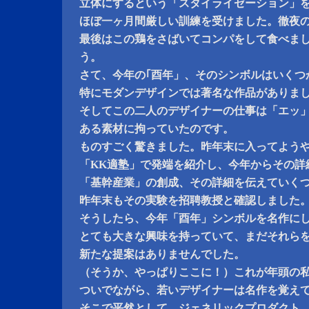
立体にするという「スタイライゼーション」
ほぼ一ヶ月間厳しい訓練を受けました。徹夜
最後はこの鶏をさばいてコンパをして食べま
う。
さて、今年の｢酉年」、そのシンボルはいくつ
特にモダンデザインでは著名な作品がありま
そしてこの二人のデザイナーの仕事は「エッ
ある素材に拘っていたのです。
ものすごく驚きました。昨年末に入ってよう
「KK適塾」で発端を紹介し、今年からその詳
「基幹産業」の創成、その詳細を伝えていく
昨年末もその実験を招聘教授と確認しました
そうしたら、今年「酉年」シンボルを名作に
とても大きな興味を持っていて、まだそれら
新たな提案はありませんでした。
（そうか、やっぱりここに！）これが年頭の
ついでながら、若いデザイナーは名作を覚え
そこで平然として、ジェネリックプロダクト