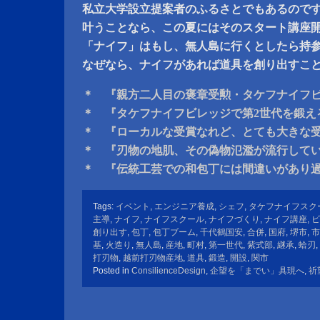
私立大学設立提案者のふるさとでもあるので
叶うことなら、この夏にはそのスタート講座
「ナイフ」はもし、無人島に行くとしたら持
なぜなら、ナイフがあれば道具を創り出すこ
＊ 『親方二人目の褒章受勲・タケフナイフ
＊ 『タケフナイフビレッジで第2世代を鍛え
＊ 『ローカルな受賞なれど、とても大きな
＊ 『刃物の地肌、その偽物氾濫が流行して
＊ 『伝統工芸での和包丁には間違いがあり
Tags:
イベント
,
エンジニア養成
,
シェフ
,
タケフナイフスク
主導
,
ナイフ
,
ナイフスクール
,
ナイフづくり
,
ナイフ講座
,
ビ
創り出す
,
包丁
,
包丁ブーム
,
千代鶴国安
,
合併
,
国府
,
堺市
,
市
基
,
火造り
,
無人島
,
産地
,
町村
,
第一世代
,
紫式部
,
継承
,
蛤刃
,
打刃物
,
越前打刃物産地
,
道具
,
鍛造
,
開設
,
関市
Posted in
ConsilienceDesign
,
企望を「までい」具現へ
,
祈