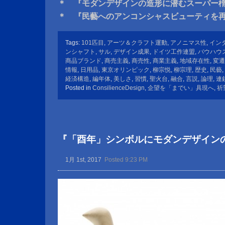
＊ 『モダンデザインの造形に潜むスーパー
＊ 『民藝へのアンコンシャスビューティを
Tags:
101匹目
,
アーツ＆クラフト運動
,
アノニマス性
,
イン
ンシャフト
,
サル
,
デザイン成果
,
ドイツ工作連盟
,
バウハウ
商品ブランド
,
商売主義
,
商売性
,
商業主義
,
地域存在性
,
変遷
情報
,
日用品
,
東京オリンピック
,
柳宗悦
,
柳宗理
,
歴史
,
民藝
,
経済構造
,
編年体
,
美しさ
,
習慣
,
聖火台
,
融合
,
言説
,
論理
,
連
Posted in
ConsilienceDesign
,
企望を「までい」具現へ
,
祈
『「酉年」シンボルにモダンデザイン
1月 1st, 2017
Posted 9:23 PM