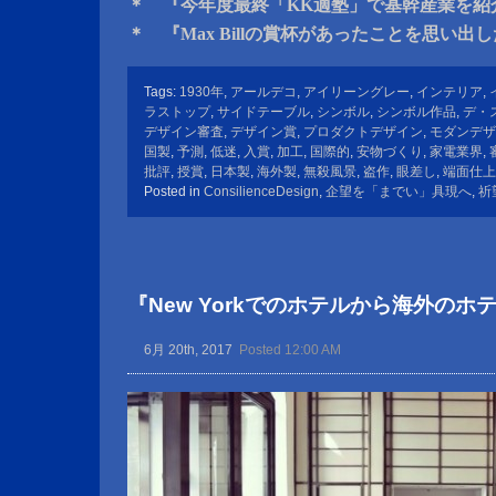
＊ 『今年度最終「KK適塾」で基幹産業を紹
＊ 『Max Billの賞杯があったことを思い出
Tags:
1930年
,
アールデコ
,
アイリーングレー
,
インテリア
,
ラストップ
,
サイドテーブル
,
シンボル
,
シンボル作品
,
デ・
デザイン審査
,
デザイン賞
,
プロダクトデザイン
,
モダンデザ
国製
,
予測
,
低迷
,
入賞
,
加工
,
国際的
,
安物づくり
,
家電業界
,
批評
,
授賞
,
日本製
,
海外製
,
無殺風景
,
盗作
,
眼差し
,
端面仕上
Posted in
ConsilienceDesign
,
企望を「までい」具現へ
,
祈
『New Yorkでのホテルから海外の
6月 20th, 2017
Posted 12:00 AM