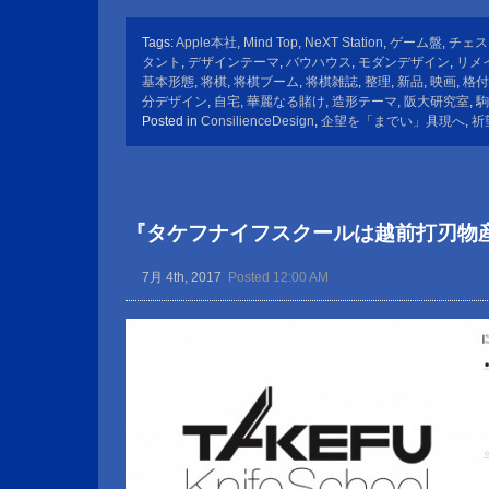
Tags:
Apple本社
,
Mind Top
,
NeXT Station
,
ゲーム盤
,
チェス
タント
,
デザインテーマ
,
バウハウス
,
モダンデザイン
,
リメ
基本形態
,
将棋
,
将棋ブーム
,
将棋雑誌
,
整理
,
新品
,
映画
,
格付
分デザイン
,
自宅
,
華麗なる賭け
,
造形テーマ
,
阪大研究室
,
駒
Posted in
ConsilienceDesign
,
企望を「までい」具現へ
,
祈
『タケフナイフスクールは越前打刃物
7月 4th, 2017
Posted 12:00 AM