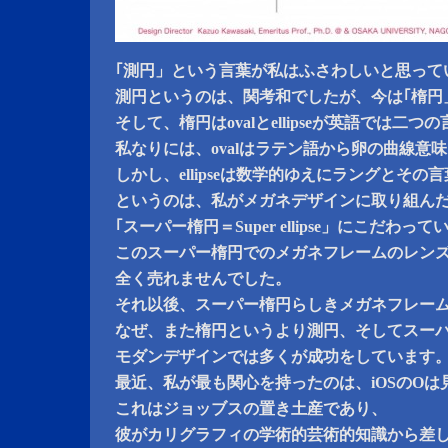
｢測円」という言葉が私はふさわしいと思って
測円というのは、関考和でしたが、今は｢楕円
そして、楕円はovalとellipseが英語では二つ
私なりには、ovalはラテン語から卵の曲線意
しかし、ellipseは数学的ゆえにラングとそ
というのは、私がメガネデザインに取り組ん
｢スーパー楕円＝Super ellipse」にこだわ
このスーパー楕円でのメガネフレームのレン
全く売れませんでした。
それ以後、スーパー楕円らしきメガネフレー
なぜ、また楕円というより測円、そしてスー
モダンデザインでは多くが成功をしています
最近、私が最も関心を持ったのは、iOSのOは
これはジョッブスの置き土産であり、
彼がカリグラフィの学術的芸術的知識から差