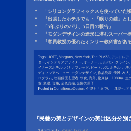
＊ 「シリコングラフィックスを使っていた
＊ 『出張したホテルでも・「眠りの鎧」と
＊ 「5年ぶりのパリ、5日目の報告」
＊ 『モダンデザインの造形に潜むスーパー
＊ 『客員教授の優れたオンリー教科書があ
Tags:
HOTE
,
Morgans
,
New York
,
The PLAZA
,
アンドレア
ター
,
インテリアデザイナー
,
オーナー
,
カルバン･クライン
,
イナーズホテル
,
バナナブレッド
,
ビートルズ
,
ホテル
,
ホテ
ディソンアベニュー
,
モダンデザイン
,
作品発表
,
優雅
,
友人
,
ログラム
,
映画俳優志望者
,
朝食
,
海外
,
物真似、1980年
,
生
友
,
象眼
,
資格
,
金色真鍮
,
金髪美男子
Posted in
ConsilienceDesign
,
企望を「までい」具現へ
,
祈
『民藝の美とデザインの美は区分分別
3月 3rd, 2017
Posted 12:00 AM