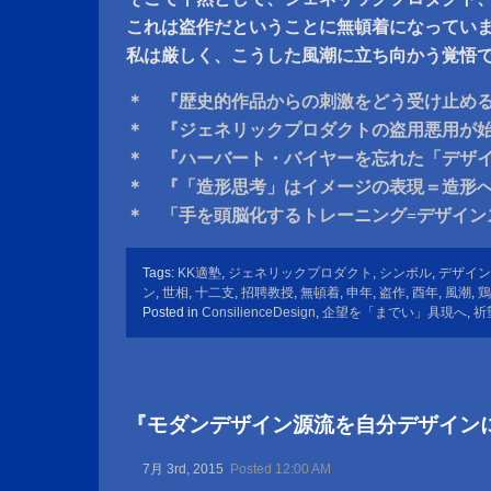
これは盗作だということに無頓着になってい
私は厳しく、こうした風潮に立ち向かう覚悟
＊ 『歴史的作品からの刺激をどう受け止め
＊ 『ジェネリックプロダクトの盗用悪用が
＊ 『ハーバート・バイヤーを忘れた「デザ
＊ 『「造形思考」はイメージの表現＝造形
＊ 「手を頭脳化するトレーニング=デザイン
Tags:
KK適塾
,
ジェネリックプロダクト
,
シンボル
,
デザイン
ン
,
世相
,
十二支
,
招聘教授
,
無頓着
,
申年
,
盗作
,
酉年
,
風潮
,
鶏
Posted in
ConsilienceDesign
,
企望を「までい」具現へ
,
祈
『モダンデザイン源流を自分デザイン
7月 3rd, 2015
Posted 12:00 AM