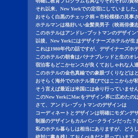
明確に教育プログラムも異なりそれぞれの資
それ以来、New Yorkでの定宿にしていました
おそらく白黒のチェック柄＝市松模様の見事
ホテルマンは格好いい金髪美男子（映画俳優
このホテルはアンドレ･プットマンのデザイン
以後、New Yorkにはデザイナーズホテルが
これは1980年代の話ですが、デザイナーズホ
このホテルの朝食はバナナブレッドと生のオ
宿泊客もどこかセンスが良くておしゃれな人
このホテルの金色真鍮での象眼づくりなどは
おそらく海外でのホテル選びではここからが
そう言えば最近は米国には余り行っていませ
このNew YorkにMacをデザイン界に広め
さて、アンドレ･プットマンのデザインは
コーディネートとデザインは明確にモダンデ
制服のデザインもカルバン･クラインだった？
私のホテル暮らしは相当にありますが、どう
絶対に書き残しておくべきだと思っています