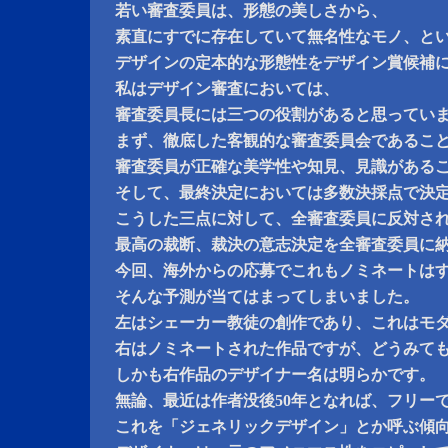
若い審査委員は、形態の美しさから、
素直にすでに存在していて無名性なモノ、と
デザインの定本的な形態性をデザイン賞候補
私はデザイン審査においては、
審査委員長には三つの役割があると思ってい
まず、徹底した客観的な審査委員会であるこ
審査委員が正確な美学性や知見、見識がある
そして、最終決定においては多数決採点で決
こうした三点に対して、全審査委員に反対さ
最高の裁断、裁決の意志決定を全審査委員に
今回、海外からの応募でこれもノミネートは
そんな予測が当てはまってしまいました。
左はシェーカー教徒の創作であり、これはモ
右はノミネートされた作品ですが、どうみて
しかも右作品のデザイナー名は明らかです。
無論、最近は作者没後50年となれば、フリー
これを「ジェネリックデザイン」とか呼ぶ傾