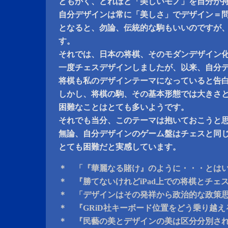
ともかく、どれほど「美しいモノ」を自分が
自分デザインは常に「美しさ」でデザイン＝
となると、勿論、伝統的な駒もいいのですが
す。
それでは、日本の将棋、そのモダンデザイン
一度チェスデザインしましたが、以来、自分
将棋も私のデザインテーマになっていると告
しかし、将棋の駒、その基本形態では大きさ
困難なことはとても多いようです。
それでも当分、このテーマは抱いておこうと
無論、自分デザインのゲーム盤はチェスと同
とても困難だと実感しています。
＊ 「『華麗なる賭け』のように・・・とは
＊ 『勝てないけれどiPad上での将棋とチェ
＊ 「デザインはその発祥から政治的な政策
＊ 『GRiD社キーボード位置をどう乗り越
＊ 『民藝の美とデザインの美は区分分別さ