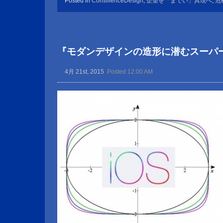
Posted in
ConsilienceDesign
,
企望を「までい」具現へ
,
危
『モダンデザインの造形に潜むスーパ
4月 21st, 2015
Posted 12:00 AM