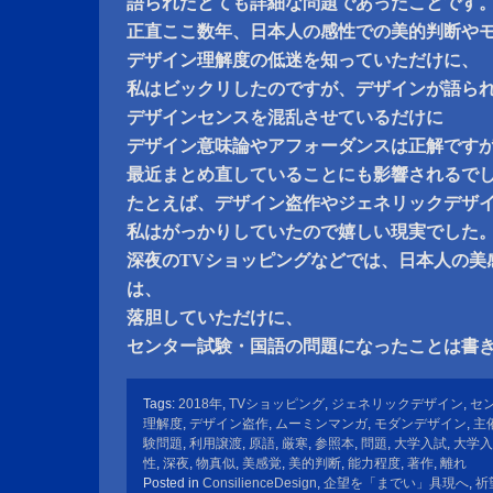
語られたとても詳細な問題であったことです
正直ここ数年、日本人の感性での美的判断や
デザイン理解度の低迷を知っていただけに、
私はビックリしたのですが、デザインが語ら
デザインセンスを混乱させているだけに
デザイン意味論やアフォーダンスは正解です
最近まとめ直していることにも影響されるで
たとえば、デザイン盗作やジェネリックデザ
私はがっかりしていたので嬉しい現実でした
深夜のTVショッピングなどでは、日本人の美
は、
落胆していただけに、
センター試験・国語の問題になったことは書
Tags:
2018年
,
TVショッピング
,
ジェネリックデザイン
,
セ
理解度
,
デザイン盗作
,
ムーミンマンガ
,
モダンデザイン
,
主
験問題
,
利用譲渡
,
原語
,
厳寒
,
参照本
,
問題
,
大学入試
,
大学入
性
,
深夜
,
物真似
,
美感覚
,
美的判断
,
能力程度
,
著作
,
離れ
Posted in
ConsilienceDesign
,
企望を「までい」具現へ
,
祈